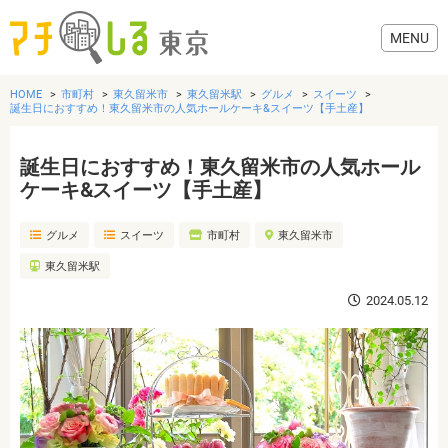
HOME
市町村
東久留米市
東久留米駅
グルメ
スイーツ
誕生日におすすめ！東久留米市の人気ホールケーキ&スイーツ【手土産】
誕生日におすすめ！東久留米市の人気ホール
グルメ
ケーキ&スイーツ【手土産】
グルメ
スイーツ
市町村
東久留米市
美容・健康
東久留米駅
歯医者・病院
2024.05.12
おでかけ
生活