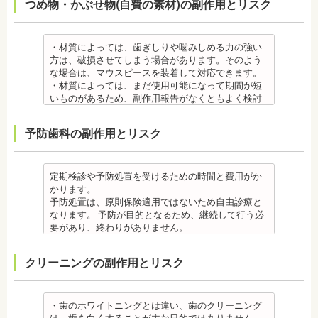
つめ物・かぶせ物(自費の素材)の副作用とリスク
を歯科医師より受けて 、毎日丁寧なブラッシング、
・矯正をしたい箇所に十分なスペースがない場合
いるため、金属アレルギーのある方、不安がある方
・上あごにインプラントを埋める際に、上顎洞を破
歯を清潔にしてリスクを抑えましょう。また、歯科
は、抜歯を必要とする場合もあります。健康上問題
は、皮膚科で行われているパッチテストをうけて、
る場合があります。手術した時に感染が生じると蓄
医院において、歯のクリーニングやフッ素塗布など
のない歯の抜歯の場合もあります。
アレルギー材料を特定し、歯科医師に伝えてくださ
膿症になる場合があります。この場合は、インプラ
のケアをすることも役立ちます。
・抜歯する場合は麻酔注射を行います。麻酔の中に
い。矯正装置を装着したあとに、皮膚や口腔の粘膜
ントを除去する場合もあります。また、蓄膿症の治
・材質によっては、歯ぎしりや噛みしめる力の強い
・矯正中に虫歯が悪化した場合は、矯正終了後に虫
は、成分に心拍数、血圧を上げる作用があるものも
にアレルギー症状が起きた場合は、速やかに歯科医
療には耳鼻咽喉科にて治療が必要な場合もありま
方は、破損させてしまう場合があります。そのよう
歯の治療をする、もしくは、矯正中に器具を一度外
あるため、心臓や血圧に問題がある方が使用する
師の指示を仰いでください。
す。
な場合は、マウスピースを装着して対応できます。
して治療を行う必要が生じることがあります。
と、動悸、血圧上昇を起こす場合があります。ま
抜歯・麻酔
・インプラントは、入れ歯の治療とは異なり、外科
・材質によっては、まだ使用可能になって期間が短
・基本的に、矯正中には虫歯や歯周病の治療が行え
た、頬を噛んでもわからなかったり、熱いものを飲
・矯正をしたい箇所に十分なスペースがない場合
手術を行う必要があります。手術により今までは何
いものがあるため、副作用報告がなくともよく検討
ません。そのため矯正前にこれらの治療を終わらせ
んでもわからないため、口腔内を傷つけるリスクが
は、抜歯を必要とする場合もあります。健康上問題
の問題もなかった神経や血管などにも手を加えるこ
する必要があります。
る必要があります。矯正を専門とする歯科医院の場
あります。
のない歯の抜歯の場合もあります。抜歯する場合は
とがあるためリスクがあります。また、手術自体受
ジルコニア
合は、一般的な歯科医院で、事前に虫歯、歯周病の
予防歯科の副作用とリスク
さらに、麻酔によって悪心、嘔吐、アレルギー反応
痛みを感じることもありますので、歯科医師の判断
けられない場合もあります。免疫力や抵抗力が低下
・ジルコニア自体が割れてしまうのではなく、表面
治療を行う必要があることもあります。
が起こることもあります。
のもと麻酔を行うこともあります。麻酔の中には、
しやすく、歯周病の発生リスクの高いとされる糖尿
を覆っているポーセレンというセラミックが割れて
治療終了後
虫歯・歯周病
成分に心拍数、血圧を上げる作用があるものもある
病の方、口腔内の衛生状態の悪い方や、あごの骨が
しまうことのほうが多くあります。
・矯正終了後に矯正箇所が元に戻る場合もありま
・矯正中、虫歯が悪化する場合があります。治療終
ため、心臓や血圧に問題がある方が使用すると、動
足りない方、喫煙者の方は、事前に生活習慣の改
原因のひとつとしては、ポーセレンというセラミッ
定期検診や予防処置を受けるための時間と費用がか
す。その程度に個人差があります。
了後に虫歯の治療をする場合と器具を一度外して虫
悸、血圧上昇を起こす場合があります。また、頬を
善、治療が必要となる場合があります。
クとジルコニアの密着度が、セラミック同士との場
かります。
・矯正終了して数か月から数年経過すると噛み合わ
歯の治療を行う場合があります。
噛んでもわからなかったり、熱いものを飲んでもわ
・インプラント術後すぐには違和感があったり、痛
合や金属とセラミックとの場合に比べて、若干弱い
予防処置は、原則保険適用ではないため自由診療と
せが悪くなる可能性があります。噛み合わせが悪く
・矯正治療中、矯正装置の周りなど、ブラッシング
からないため、口腔内を傷つけるリスクがありま
み、腫れ、出血などが発生する場合がありますが、
場合があるからです。他にも、激しい歯ぎしりをす
なります。 予防が目的となるため、継続して行う必
なると、咀嚼障害の場合は、噛み合わせの治療を行
（歯磨き）しにくい部分ができるため、虫歯や歯周
す。さらに、麻酔によって悪心、嘔吐、アレルギー
これらの症状の多くについては一時的なもので、多
る人の場合、どうしてもセラミックの部分はジルコ
要があり、終わりがありません。
います、頭痛、肩こりを招く事があります。また、
炎のリスクが高くなります。間食を控え、矯正治療
反応が起こることもあります。
くの場合2～3日で治まります。
ニアよりも強度が落ちるので、割れてしまうケース
監修医情報 菊地由利佳先生
噛み合わせのバランスが崩れることで、口が大きく
中に合ったブラッシング指導を歯科医師より受けて
虫歯・歯周病
・治療期間が長くかかる場合があります。あごの骨
があります。
【プロフィール】
開かない、食事を噛むときに痛みが出る顎関節症を
、毎日丁寧なブラッシング、歯を清潔にしてリスク
クリーニングの副作用とリスク
・矯正中、虫歯が悪化する場合があります。治療終
に穴をあけて人工の歯根を埋め込み、その上に人工
メタルセラミック
日本歯科大学新潟生命歯学部卒業
発症する場合があります。
を抑えましょう。
了後に虫歯の治療をする場合と器具を一度外して虫
の歯を被せるため、インプラントが骨に接着するま
・メタルセラミック(セラミックボンド)治療は、歯と
新潟大学医歯学総合病院にて研修
他にも自律神経失調症になることもあります。噛み
また、歯科医院で歯をクリーニングすることや、フ
歯の治療を行う場合があります。
でに3ケ月～6ケ月程度の治癒期間を要します。ま
歯茎の境が黒く変色してしまうケースがあります。
都内歯科医院にて勤務
合わせが原因。
ッ素塗布など、歯科医院でのケアも役立ちます。
・矯正治療中、矯正装置の周りなど、ブラッシング
た、インプラントを埋め込む骨の厚みを増やす手術
オールセラミック
・歯のホワイトニングとは違い、歯のクリーニング
その他
・矯正中は、基本的に虫歯や歯周病の治療が行えな
（歯磨き）しにくい部分ができるため、虫歯や歯周
を行う場合、さらに期間を要することになります。
・オールセラミック治療は、本数が多いと費用が高