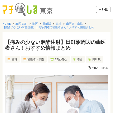
HOME
23区-都心
港区
田町駅
歯科
歯医者・病院
【痛みの少ない麻酔注射】田町駅周辺の歯医者さん！おすすめ情報まとめ
【痛みの少ない麻酔注射】田町駅周辺の歯医
グルメ
者さん！おすすめ情報まとめ
歯科
歯医者・病院
23区-都心
港区
田町駅
美容・健康
2023.10.25
歯医者・病院
おでかけ
生活