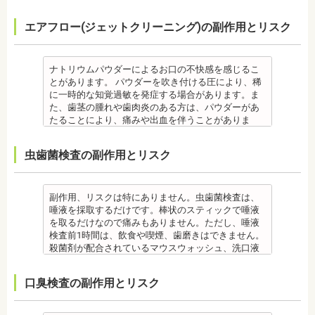
す。
日で落ち着いてなくなります。
・個人差により治療期間が数年かかることがありま
合、虫歯や歯周病の発生など、治療計画よりも治療
す。全体の噛み合わせが整っていない場合は、治療
監修医情報 医療法人社団日坂会 理事長 日坂充宏
クリーニング後にフッ素塗布を行えば、より虫歯予
また、歯石除去に使われる機器は、治療中、高音が
す。
期間が長くなる場合があります。
を進めることができない場合もあります。
先生
エアフロー(ジェットクリーニング)の副作用とリスク
防に効果的です。
鳴り響きます。機器は歯石が多い人、広範囲に歯石
・固いものが一時的に噛めなくなることがありま
・矯正治療では、歯肉が下がる場合（歯肉退縮）が
・矯正中、頭痛、首や肩のこり、強い倦怠感、吐き
【プロフィール】
監修医情報 菊地由利佳先生
が付いている人に使われるのですが、高音が苦手な
す。また、ガムや餅など、装置に引っかかるものが
あります。特に切歯（せっし：上下前歯各4本）、歯
気、不眠など不定愁訴が起こる場合がありますの
日本大学歯学部卒業
【プロフィール】
人は音を我慢する必要があります。
食べられなくなることもあります。
の凸凹が大きい患者様の場合、発症する事がありま
で、鎮痛剤、吐き気止め等、歯科医師の指示のもと
日本大学歯学部口腔外科第２講座大学院卒業
日本歯科大学新潟生命歯学部卒業
備考
・装置が壊れることがあります。その際は歯科医師
ナトリウムパウダーによるお口の不快感を感じるこ
す。
服用する場合があります。
歯学博士（口腔外科学）
新潟大学医歯学総合病院にて研修
歯石とは、歯垢が石のように固くなって歯と歯の間
に相談してください。
とがあります。 パウダーを吹き付ける圧により、稀
・個人差により治療期間が数年かかることがありま
・治療中と治療後の見た目に個人差が大きくあらわ
日本大学歯学部非常勤講師
都内歯科医院にて勤務
や歯の表面、歯茎と歯の隙間などにこびりついたも
・個人差がありますが、矯正装置にかなりのストレ
に一時的な知覚過敏を発症する場合があります。ま
す。
れる治療です。また、歯科医師との見解の相違も起
社会福祉法人富士白苑理事
のです。唾液腺開口部の近くにある歯に特に着きや
スを受ける患者さんもいます。
た、歯茎の腫れや歯肉炎のある方は、パウダーがあ
・固いものが一時的に噛めなくなります。また、ガ
こりえます。歯科医師とよくご相談ください。
すく、具体的には「下の前歯の裏側」や「上の奥歯
・矯正中は、器具を装着するため、食べかすが詰ま
たることにより、痛みや出血を伴うことがありま
ムや餅など、装置に引っかかるものが食べられなく
・矯正力が強すぎると、歯の根が短くなる「歯根吸
の外側」によく見られます。
りやすく虫歯、歯周病を招きやすくなります。（矯
す。多くの場合、すぐに出血はおさまり、数日で治
なることもあります。
収」が起こるリスクが高くなります。
歯石になると自宅でのブラッシングで取ることはで
正器具をつけている箇所の虫歯は、基本的に矯正終
癒します。 ケースによっては、完全に汚れを落とし
・装置が壊れることがあります。その際は歯科医院
・歯や骨の状態、歯の動きを妨げる癖があった場
虫歯菌検査の副作用とリスク
きません。
了まで治療できません。）
きれない場合があります。
を受診してください。
合、虫歯や歯周病の発生など、治療計画よりも治療
なお、歯垢とは口腔内に常在している細菌の塊で歯
・虫歯や歯周炎が発生すると一旦、装置を取り外し
また、エアフローは外来性の着色は落としますが、
・個人差があり、かなりのストレスを受ける患者さ
期間が長くなる場合があります。
石の前段階です。歯垢の段階であれば歯ブラシで簡
て歯科医院で治療をする場合もあります。
本来の歯の色自体は白くできません。歯自体を白く
んもいます。
・矯正治療では、歯肉が下がる場合（歯肉退縮）が
単に取り除くことができますが、沈着したまま時間
・患者様が、取り外しできる矯正装置や補助装置の
したい場合にはホワイトニングが有効です。 着色汚
・矯正中は、器具を装着するため、食べかすが詰ま
副作用、リスクは特にありません。虫歯菌検査は、
あります。特に切歯（せっし：上下前歯各4本）、歯
が経過すると歯石になって歯周病を進行させてしま
装着時間を守っていなかったり、定期的な来院がで
れはエアフロー後に再付着することもあります。継
りやすく虫歯、歯周病を招きやすくなります。（矯
唾液を採取するだけです。棒状のスティックで唾液
の凸凹が大きい患者様の場合、発症する事がありま
います。歯科での歯石除去は、専門の機器を使用
きなかったりした場合は、治療期間が延びる可能性
続的効果を得るには、定期的な施術が必要です。
正器具をつけている箇所の虫歯治療は、基本的に矯
を取るだけなので痛みもありません。ただし、唾液
す。
し、歯石を取り除くことができます。
があります。
エアフローは、着色を落とす審美目的として行われ
正終了まで治療できません。）
検査前1時間は、飲食や喫煙、歯磨きはできません。
・個人差により治療期間が数年かかることがありま
歯石を取り除けば、歯周病の治療となり歯のぐらつ
・特殊な噛み合わせ、骨の硬さ、歯のかたちの場合
るため、健康保険の適用外となり自由診療となりま
・虫歯や歯周炎が発生すると一旦、装置を取り外し
殺菌剤が配合されているマウスウォッシュ、洗口液
す。
き、歯茎の出血、口臭などが改善できます。
は、治療期間が長くなる場合があります。
す。 妊娠中、放射線治療中、呼吸器疾患、ナトリウ
て歯科医院で治療をする場合もあります。
なども、検査前12時間は使用できません。 運動も唾
・固いものが一時的に噛めなくなります。また、ガ
監修医情報 菊地由利佳先生
・舌で歯を押す癖など、歯並びに悪影響をあたえる
ム摂取制限が必要な人など、安全性を考慮し、エア
・患者様が、取り外しできる矯正装置や補助装置の
液の分泌量に影響があるので検査前は行えません。
ムや餅など、装置に引っかかるものが食べられなく
口臭検査の副作用とリスク
【プロフィール】
癖が改善されない場合は、治療期間が延びることが
フローを受けられない人もいます。
装着時間を守っていなかったり、定期的な来院がで
また検査1ヶ月以内に抗生物質を使用している場合も
なることもあります。
日本歯科大学新潟生命歯学部卒業
あります。
備考
きなかった場合は、治療期間が延びる場合がありま
正確な結果が出ないことがあるので時期を延ばす場
・装置が壊れることがあります。その際は歯科医院
新潟大学医歯学総合病院にて研修 都内歯科医院にて
・矯正治療で歯を動かして歯並びを整える「動的治
エアフローは、歯面清掃を行う機器です。細かなパ
す。
合もあります。健康保険の適用外となり自由診療と
を受診してください。