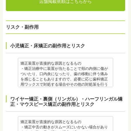
店舗掲載依頼はこちらから
リスク・副作用
小児矯正・床矯正の副作用とリスク
矯正装置が直接的な原因となるもの
・矯正治療中に装置が当たることで頬の内側に傷が
ついたり、口内炎になったり、歯の移動に伴う痛み
を感じることもありますので、必要に応じ歯科矯正
用ワックスで対処する場合やその他の対処策を行う
場合があります。
・舌の動きがスムーズにいかない場合があります
ワイヤー矯正・裏側（リンガル）・ハーフリンガル矯
が、数ヶ月で慣れることが多いです。
正・マウスピース矯正の副作用とリスク
・装置の装着中は発音しづらいことがあります。
・矯正装置を装着した直後や、ワイヤーを交換した
直後に痛みを感じることがありますが、数日でおさ
まる場合が多いです。また、冷たいものを飲んだと
矯正装置が直接的な原因となるもの
きにしみる「知覚過敏」があらわれる場合がありま
・矯正中舌の動きがスムーズにいかない場合があり