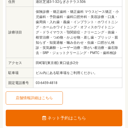
住所
港区芝浦3-1-32なぎさテラス506
保険診療・矯正歯科・矯正歯科 マウスピース矯正・小
児歯科・予防歯科・歯科口腔外科・美容診療・口臭・
歯周病・入れ歯・義歯・インプラント・ホワイトニン
グ・ホームホワイトニング・オフィスホワイトニン
診療項目
グ・ドライマウス・顎関節症・クリーニング・抜歯・
根管治療・つめ物・かぶせ物・差し歯・ブリッジ・親
知らず・知覚過敏・噛み合わせ・虫歯・口腔がん検
診・笑気麻酔・レーザー治療・障がい者治療・歯石除
去・SRP・ジェットクリーニング・PMTC・歯科検診
アクセス
田町駅(東京都) 東口徒歩2分
駐車場
ビル内にある駐車場をご利用ください。
固定電話番号
03-6459-4818
店舗情報詳細はこちら
ネット予約はこちら