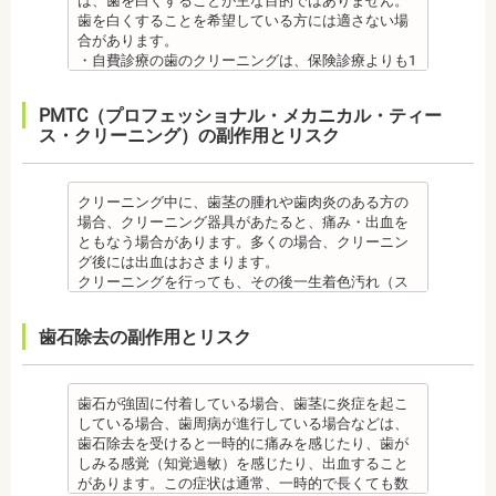
は、歯を白くすることが主な目的ではありません。
・個人差がありますが子供にとって大きなストレス
いため、矯正前にこれらの治療を終わらせる必要が
炎のリスクが高くなります。間食を控え、矯正治療
・インプラント治療を受けると定期検診、メインテ
額となる場合が多くあります。また、陶器であり強
歯を白くすることを希望している方には適さない場
になる場合があります。装置装着後もしっかりと状
あります。矯正専門の歯科の場合は、一般の歯科で
中に合ったブラッシング指導を歯科医師より受けて
ナンスをし続けなければいけません。人工物である
度は低いため、奥歯には不向きです。前歯でも欠け
合があります。
況を聞いて話し合ってください。
虫歯、歯周病の治療を行う必要もあります。
、毎日丁寧なブラッシング、歯を清潔にしてリスク
インプラントが虫歯になることはありませんが、日
てしまうこともあるため、歯ぎしりのクセがある方
・自費診療の歯のクリーニングは、保険診療よりも1
・矯正中、頭痛、首や肩のこり、強い倦怠感、吐き
治療終了後
を抑えましょう。
ごろから丁寧なメインテナンスが必要となります。
はマウスピースで保護する場合もあります。
度の施術費用が比較的高く、施術時間も長くかかる
気、不眠など不定愁訴が起こることがあります。そ
・矯正終了後に矯正箇所が元に戻る場合もありま
また、歯科医院で歯をクリーニングすることや、フ
また、口の中の衛生状態が悪いと、インプラント周
・保険適用外のつめ物、被せ物もメリットばかりで
可能性があります。
の場合は、鎮痛剤、吐き気止め等、歯科医師の指示
す。
ッ素塗布など、歯科医院でのケアも予防に役立ちま
PMTC（プロフェッショナル・メカニカル・ティー
囲炎という病気にかかる可能性があります。インプ
はなく、デメリットもあるため、検討される方は、
・歯のクリーニングは、歯科医院によって「クリー
のもと服用してください。
・矯正終了して数か月から数年経過するとかみ合わ
す。
ス・クリーニング）の副作用とリスク
ラントの機能をより長く維持するために、定期検診
歯科医師と十分に相談しましょう。
ニング」と書いているところと「PMTC」と書いてい
・治療の経過と治療後の見た目に個人差が大きくあ
せが悪くなる可能性があります。かみ合わせが悪く
・矯正中は、虫歯や歯周病の治療が行えないため矯
が必要となります。
監修医情報 医療法人社団日坂会 理事長 日坂充宏
るところがあります。PMTCは専用の機器が用いられ
らわれる治療です。また、歯科医師との見解の相違
なると、咀嚼障害、頭痛、肩こりを招く事がありま
正前にこれらの治療を終わらせる必要があります。
・インプラント治療は、入れ歯、ブリッジ治療とは
先生
るのに対し、クリーニングは歯科医院によっては歯
も起こりえます。歯科医師とよくご相談ください。
す。
矯正専門の歯科の場合は、一般の歯科で虫歯、歯周
異なり保険適用外となります。
【プロフィール】
石を落とすスケーリングの場合や、PMTCの場合もあ
クリーニング中に、歯茎の腫れや歯肉炎のある方の
・矯正力が強すぎると、歯の根が短くなる「歯根吸
また、かみ合わせのバランスが崩れることで、口が
病の治療を行う必要もあります。
・インプラント治療は、お子様、妊婦の方は受けら
日本大学歯学部卒業
るので、事前に内容を確認されるとよいでしょう。
場合、クリーニング器具があたると、痛み・出血を
収」が起こるリスクが高くなります。
大きく開かない、食事を噛むときに痛みが出る顎関
治療終了後
れません。骨の成長途中になるお子様は、インプラ
日本大学歯学部口腔外科第２講座大学院卒業
監修医情報 医療法人社団日坂会 理事長 日坂充
ともなう場合があります。多くの場合、クリーニン
・歯や骨の状態、歯の動きを妨げる癖があった場
節症を発症する場合があります。他にも自律神経失
・矯正終了後に噛み合わせが悪くなる可能性があり
ント治療はできません。痛み止め、抗生物質等を治
歯学博士（口腔外科学）
宏先生
グ後には出血はおさまります。
合、虫歯や歯周病の発生など、治療計画よりも治療
調症になることもあります。かみ合わせが原因の場
ます。
療に使用するため妊娠中、妊娠の可能性のある方、
日本大学歯学部非常勤講師
【プロフィール】
クリーニングを行っても、その後一生着色汚れ（ス
期間が長くなる場合があります。
合は、かみ合わせの治療を行います。 その他
噛み合わせが悪くなると、咀嚼障害、頭痛、肩こり
授乳中の方は、インプラント治療はお控えくださ
社会福祉法人富士白苑理事
日本大学歯学部卒業
テイン）や歯垢・歯石がつかないわけではありませ
・矯正治療では、歯肉が下がる場合（歯肉退縮）が
・矯正中、頭痛、首や肩のこり、強い倦怠感、吐き
を招く事があります。また、噛み合わせのバランス
い。
日本大学歯学部口腔外科第２講座大学院卒業
ん。クリーニング後にも、日々の生活で再付着しま
あります。特に切歯（せっし：上下前歯各4本）、歯
気、不眠など不定愁訴が起こる場合がありますの
が崩れることで、口が大きく開かない、食事を噛む
・心臓の疾患、骨粗鬆症等、内科的にインプラント
歯石除去の副作用とリスク
歯学博士（口腔外科学）
す。また、歯科のクリーニングだけでは、虫歯や歯
の凸凹が大きい患者様の場合、発症する事がありま
で、鎮痛剤、吐き気止め等、歯科医師の指示のもと
ときに痛みが出る顎関節症を発症する場合がありま
治療に適さないケースもあります。また、普段服薬
日本大学歯学部非常勤講師 社会福祉法人富士白苑理
周病の予防にはなりません。
す。
服用する場合があります。
す。他にも自律神経失調症になることもあります。
している血圧のお薬等も治療に影響する場合があり
事
毎日のブラッシングなどは継続して行う必要があり
・顎の成長に合わせて歯並びを治していくため、一
・治療中と治療後の見た目に個人差が大きくあらわ
噛み合わせが原因の場合は、噛み合わせの治療を行
ます。治療相談時に申告してください。
ます。
歯石が強固に付着している場合、歯茎に炎症を起こ
時的に歯並びが悪い状態になることもあります。
れる治療です。また、歯科医師との見解の相違も起
います。
・歯がない箇所のリカバリー治療ですが、その欠損
備考
している場合、歯周病が進行している場合などは、
・大人になってから再度矯正が必要になることがあ
こりえます。歯科医師とよくご相談ください。
・矯正終了後に矯正箇所が元に戻る場合もありま
箇所のみの治療ではなく、全体のかみ合わせを提案
自宅で、歯磨きをしていても、落とすことの出来な
歯石除去を受けると一時的に痛みを感じたり、歯が
ります。
・矯正力が強すぎると、歯の根が短くなる「歯根吸
す。
してくれる方針を選択するとよいでしょう。
い汚れや、歯石の元となる歯垢・バイオフィルムを
しみる感覚（知覚過敏）を感じたり、出血すること
・定期的な通院などにご協力いただけない場合、治
収」が起こるリスクが高くなります。
その他
・手術ではありますが、麻酔を行うため、手術中に
歯科で専門の機器・技術によって除去する技術で
があります。この症状は通常、一時的で長くても数
療の結果に差が出る場合があります。
・歯や骨の状態、歯の動きを妨げる癖があった場
・治したい部分の一部の歯並びにのみ対応できま
痛みを感じることは基本的にありません。