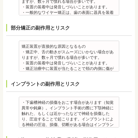
すが、基本的には数日で改善されます。長期間痛む
ますが、数ヶ月で慣れる場合が多いです。
場合は、歯科医師に相談しましょう。
・装置の装着中は発音しづらいことがあります。
金属アレルギー
・一般的なワイヤー矯正は、歯の表面に器具を装着
・多くの場合、矯正装置には金属素材が使用されて
するため、目立ちます。見た目にも矯正をしている
います。金属アレルギーのある方、不安がある方
ことがわかるというリスクがあります。
部分矯正の副作用とリスク
は、皮膚科で行われているパッチテストなどをうけ
・矯正治療中に装置が当たることで頬の内側に傷が
て、アレルギー源を特定し、歯科医師に伝えてくだ
ついたり、口内炎になったり、歯の移動に伴う痛み
さい。矯正装置を装着したあとに、皮膚や口腔の粘
を感じることもありますので、必要に応じワックス
膜にアレルギー症状が起きた場合は、速やかに歯科
で対処する場合やその他の対処策を行う場合があり
矯正装置が直接的な原因となるもの
医師の指示を仰いでください。
ます。
・矯正中、舌の動きがスムーズにいかない場合があ
抜歯・麻酔 ・矯正をしたい箇所に十分なスペースが
・矯正装置を装着した直後や、ワイヤーを交換した
りますが、数ヶ月で慣れる場合が多いです。
ない場合は、抜歯を必要とすることもあります。健
直後に痛みを感じることがありますが、数日でおさ
・装置の装着中は発音しづらいことがあります。
康上問題のない歯を抜歯する場合もあります。
まる場合が多いです。また、冷たいものを飲んだと
・矯正治療中に装置が当たることで頬の内側に傷が
・抜歯する場合は麻酔注射を行います。麻酔薬の中
きにしみる「知覚過敏」があらわれる場合がありま
ついたり、口内炎になったり、歯の移動に伴う痛み
には、成分に心拍数、血圧を上げる作用があるもの
すが、数日で改善されます。長期間痛む場合は、歯
を感じることもありますので、必要に応じワックス
インプラントの副作用とリスク
もあるため、心が起こることもあります。臓や血圧
科医師に相談しましょう。
で対処する場合やその他の対処策を行う場合があり
に問題がある方が使用すると、動悸、血圧上昇を起
金属アレルギー
ます。
こす場合があります。また、麻酔がきいている最中
・矯正装置には、さまざまな金属素材が使用されて
・矯正装置を装着した直後や、ワイヤーを交換した
は、頬を噛んだり、熱いものを飲んだりしてもわか
いるため、金属アレルギーのある方、不安がある方
直後に痛みを感じることがありますが、数日でおさ
・下歯槽神経の損傷をおこす場合があります（知覚
らないため、口腔内を傷つけるリスクがあります。
は、皮膚科で行われているパッチテストをうけて、
まる場合が多いです。また、冷たいものを飲んだと
異常や鈍麻）。インプラント手術の際に下顎神経に
さらに、麻酔によって悪心、嘔吐、アレルギー反応
アレルギー材料を特定し、歯科医師に伝えてくださ
きにしみる「知覚過敏」があらわれる場合がありま
触れた、もしくは近かったなどで神経を損傷した
虫歯・歯周病 ・矯正治療中、矯正装置の周りなど、
い。矯正装置を装着したあとに、皮膚や口腔の粘膜
すが、基本的には数日で改善されます。長期間痛む
り、圧迫することで起こります。インプラントによ
ブラッシング（歯磨き）しにくい部分ができるた
にアレルギー症状が起きた場合は、速やかに歯科医
場合は、歯科医師に相談しましょう。
る神経の圧迫、損傷、切断がある場合はインプラン
め、虫歯や歯周炎のリスクが高くなります。
師の指示を仰いでください。
金属アレルギー
トを撤去します。経過を見る場合や、内服薬で治療
間食を控え、矯正治療中に合ったブラッシング指導
抜歯・麻酔
・矯正装置には、さまざまな金属素材が使用されて
を行うこともあります。