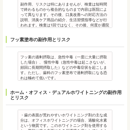
勤務
療」を終えて歯並びが改善されても、まだ歯が元の
ウダー粒子をジェット噴射で歯に吹き付け、歯にこ
・特殊な噛み合わせ、骨の硬さ、歯のかたちの場合
なります。
・個人差があり、かなりのストレスを受ける患者様
副作用、リスクは特にありませんが、検査は短時間
位置に戻ろうとする傾向があるため、一定期間動か
びりついた汚れを落とすことができます。
は、治療期間が長くなる場合があります。
備考
もいます。
で終わるものから複合的なものまで内容は医院によ
した歯を正しい位置にとどめておく保定が必要で
歯科で主に歯の着色やタバコのヤニ除去の用途とし
・舌で歯を押す癖や、歯並びに悪影響をあたえる癖
ご自身の唾液の量、性質、虫歯の原因菌の量を知
・矯正中は、器具を装着するため、食べかすが詰ま
って異なります。その後、口臭改善への対応方法の
す。歯の位置が安定するまでの保定期間には個人差
て使われていますが、歯周ポケット内の歯周病の細
が改善されない方は、治療期間が延びる場合があり
り、虫歯予防とセルフケア強化を目的とした検査で
りやすく虫歯、歯周病を招きやすくなります。（矯
説明、消臭ケア用品の紹介、生活習慣指導などが行
があるので、治療後も歯科医師の指示を守ってくだ
菌除去にも効果があります。
ます。
す。
正器具をつけている箇所の虫歯治療は、基本的に矯
われます。検査は1回ではなく、その後、何度か通院
さい。
監修医情報 菊地由利佳先生
・矯正治療で歯を動かして歯並びを整える「動的治
[虫歯菌検査で確認できる内容] (例)
正終了まで治療できません。）
が必要となる場合があります。
監修医情報 医療法人社団日坂会 理事長 日坂充宏
【プロフィール】
療」を終えて歯並びが改善されても、まだ歯が元の
・虫歯菌の数が少ないのか多いのか
・虫歯や歯周炎が発生すると一旦、装置を取り外し
健康保険の適用外となり自由診療となります。
フッ素塗布の副作用とリスク
先生
日本歯科大学新潟生命歯学部卒業
位置に戻ろうとする傾向があるため、一定期間動か
・酸性度（酸性になる程歯が溶けやすい）
て歯科医院で治療をする場合もあります。
備考
【プロフィール】
新潟大学医歯学総合病院にて研修
した歯をとどめておく保定が必要です。歯の位置が
・緩衝能・白血球・タンパク質・口の中の清潔度 ま
・患者様が、取り外しできる矯正装置や補助装置の
口臭は、体調や病気と関わりがあることも多く、口
日本大学歯学部卒業
都内歯科医院にて勤務
安定するまでの保定期間には個人差があるので、治
た、よく噛んでいるか、甘いものを摂る頻度なども
装着時間を守っていなかったり、定期的な来院がで
臭で悩んでいる場合はその関連性も合わせて検査が
日本大学歯学部口腔外科第２講座大学院卒業
療後も歯科医師の指示を守ってください。
同時に確認します。
きなかった場合は、治療期間が延びる場合がありま
必要です。また、よく食べる食べ物、ブラッシング
フッ素の過剰摂取は、急性中毒（一度に大量に摂取
歯学博士（口腔外科学）
・矯正終了後に矯正箇所が元に戻る場合もありま
監修医情報 菊地由利佳先生
す。
不足、喫煙や飲酒などが影響する場合もあるので、
した場合）、 慢性中毒（急性中毒は起こさないが、
日本大学歯学部非常勤講師
す。
【プロフィール】
・特殊な噛み合わせ、骨の硬さ、歯のかたちの場合
原因がわかれば口臭軽減に向けて指導が行われま
頻回に長期間摂取した）などの中毒症状を起こしま
社会福祉法人富士白苑理事
監修医情報 医療法人社団日坂会 理事長 日坂充宏
日本歯科大学新潟生命歯学部卒業
は、治療期間が長くなる場合があります。
す。
す。ただし、歯科のフッ素塗布で過剰摂取になる恐
先生
新潟大学医歯学総合病院にて研修
・舌で歯を押す癖や、歯並びに悪影響をあたえる癖
監修医情報 菊地由利佳先生
れは極めて低いです。
【プロフィール】 日本大学歯学部卒業
都内歯科医院にて勤務
が改善されない方は、治療期間が延びる場合があり
【プロフィール】
また、歯の形成期に過度にフッ素を摂取すると歯の
日本大学歯学部口腔外科第２講座大学院卒業
ます。
日本歯科大学新潟生命歯学部卒業
フッ素症（斑状歯）が発生する場合があります。
ホーム・オフィス・デュアルホワイトニングの副作用
歯学博士（口腔外科学）
・矯正治療で歯を動かして歯並びを整える「動的治
新潟大学医歯学総合病院にて研修
（過剰摂取）推定中毒量は、5歳児（体重18Kg）が
とリスク
日本大学歯学部非常勤講師
療」を終えて歯並びが改善されても、まだ歯が元の
都内歯科医院にて勤務
週5回法のフッ化物洗口液（0.05％フッ化ナトリウム
社会福祉法人富士白苑理事
位置に戻ろうとする傾向があるため、一定期間動か
溶液）を40人分一度に飲んだ場合に到達（厚生労働
した歯をとどめておく保定が必要です。歯の位置が
省 フッ化物の急性中毒量 e-ヘルスネット）
安定するまでの保定期間には個人差があるので、治
また、フッ素を塗った場合でも、ブラッシング不足
・歯の表面が荒れやすいホワイトニング剤の主な成
療後も歯科医師の指示を守ってください。
や磨き残しがあれば虫歯はできてしまいます。フッ
分は、オフィスホワイトニングの場合、過酸化水素
監修医情報 医療法人社団日坂会 理事長 日坂充宏
素は虫歯ができにくくなるだけで、通常の歯ブラ
という物質です。このホワイトニング剤を使用する
先生