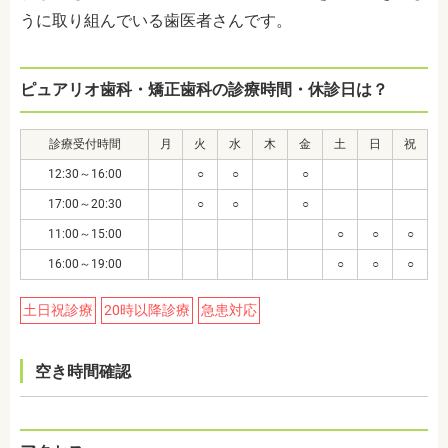
うに取り組んでいる歯医者さんです。
ピュアリオ歯科・矯正歯科の診療時間・休診日は？
診療受付時間
月
火
水
木
金
土
日
祝
12:30～16:00
○
○
○
17:00～20:30
○
○
○
11:00～15:00
○
○
○
16:00～19:00
○
○
○
土日祝診療
20時以降診療
急患対応
空き時間確認