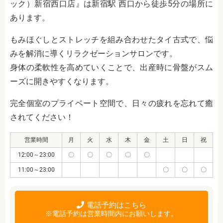
ック）新宿西口店』は新宿駅 西口から徒歩5分の場所に
あります。
もみほぐしとストレッチを組み合わせたタイ古式で、悩
みを解消に導くリラクゼーションサロンです。
身体の柔軟性を高めていくことで、出産時に骨盤がスム
ーズに開きやすくなります。
完全個室のプライベート空間で、日々の疲れを忘れて癒
されてください！
営業時間
月
火
水
木
金
土
日
祝
12:00～23:00
〇
〇
〇
〇
〇
11:00～23:00
〇
〇
〇
電話予約はこちら
※電話予約は営業時間内にお願いします。