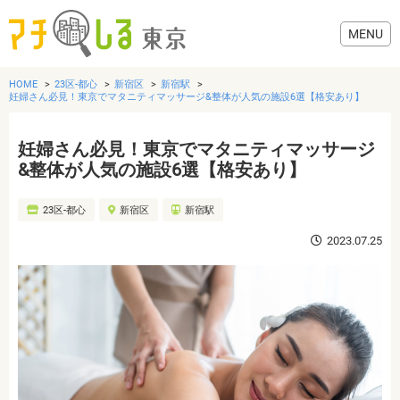
HOME
23区-都心
新宿区
新宿駅
妊婦さん必見！東京でマタニティマッサージ&整体が人気の施設6選【格安あり】
妊婦さん必見！東京でマタニティマッサージ
グルメ
&整体が人気の施設6選【格安あり】
23区-都心
新宿区
新宿駅
美容・健康
2023.07.25
歯医者・病院
おでかけ
生活