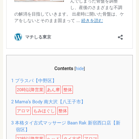
Contents
[
hide
]
1
プラスパ【中野区】
20時以降営業
あん摩
整体
2
Mama’s Body 南大沢【八王子市】
アロマ
もみほぐし
整体
3
本格タイ古式マッサージ Baan Rak 新宿西口店【新
宿区】
22時以降営業
ヘッド
タイ古式
アロマ