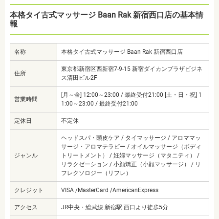
本格タイ古式マッサージ Baan Rak 新宿西口店の基本情
報
名称
本格タイ古式マッサージ Baan Rak 新宿西口店
東京都新宿区西新宿7-9-15 新宿ダイカンプラザビジネ
住所
ス清田ビル2F
[月～金] 12:00～23:00 / 最終受付21:00 [土・日・祝] 1
営業時間
1:00～23:00 / 最終受付21:00
定休日
不定休
ヘッドスパ・頭皮ケア / タイマッサージ / アロママッ
サージ・アロマテラピー / オイルマッサージ（ボディ
ジャンル
トリートメント） / 妊婦マッサージ（マタニティ） /
リラクゼーション / 小顔矯正（小顔マッサージ） / リ
フレクソロジー（リフレ）
クレジット
VISA /MasterCard /AmericanExpress
アクセス
JR中央・総武線 新宿駅 西口より徒歩5分