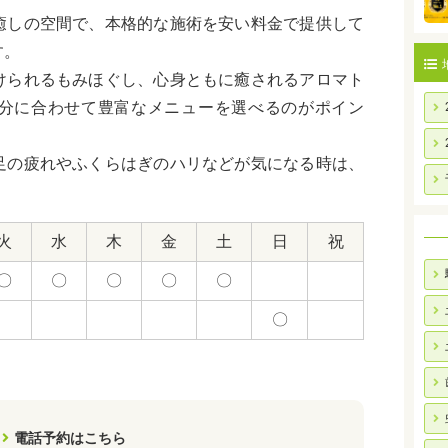
癒しの空間で、本格的な施術を安い料金で提供して
す。
けられるもみほぐし、心身ともに癒されるアロマト
分に合わせて豊富なメニューを選べるのがポイン
足の疲れやふくらはぎのハリなどが気になる時は、
。
火
水
木
金
土
日
祝
〇
〇
〇
〇
〇
〇
電話予約はこちら