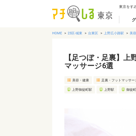
東京をす
グ
HOME
23区-城東
台東区
上野広小路駅
美
【足つぼ・足裏】上
マッサージ6選
美容・健康
足裏・フットマッサー
上野御徒町駅
上野駅
御徒