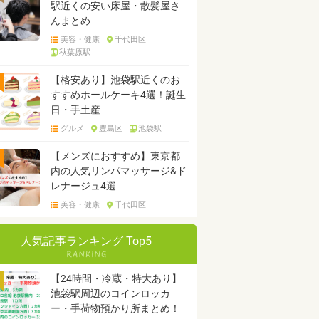
駅近くの安い床屋・散髪屋さ
んまとめ
美容・健康
千代田区
秋葉原駅
【格安あり】池袋駅近くのお
すすめホールケーキ4選！誕生
日・手土産
グルメ
豊島区
池袋駅
【メンズにおすすめ】東京都
内の人気リンパマッサージ&ド
レナージュ4選
美容・健康
千代田区
人気記事ランキング Top5
【24時間・冷蔵・特大あり】
池袋駅周辺のコインロッカ
ー・手荷物預かり所まとめ！