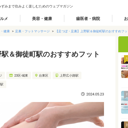
みずみまで住みよく楽しむためのウェブマガジン
ルメ
美容・健康
歯医者・病院
お
容・健康
足裏・フットマッサージ
【足つぼ・足裏】上野駅＆御徒町駅のおすすめフッ
野駅＆御徒町駅のおすすめフット
1
ジ
23区-城東
台東区
上野広小路駅
町駅
2024.05.23
2
3