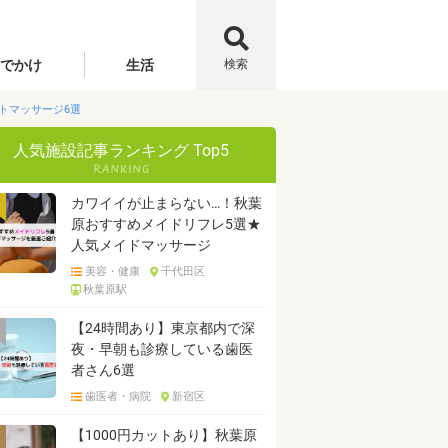
でかけ
生活
検索
トマッサージ6選
人気施設記事ランキング Top5
カワイイが止まらない…！秋葉
原おすすめメイドリフレ5選★
人気メイドマッサージ
美容・健康
千代田区
秋葉原駅
【24時間あり】東京都内で深
夜・早朝も診療している歯医
者さん6選
歯医者・病院
新宿区
【1000円カットあり】秋葉原