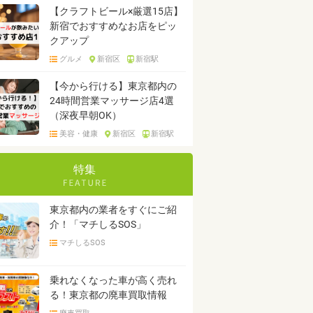
【クラフトビール×厳選15店】
新宿でおすすめなお店をピッ
クアップ
グルメ
新宿区
新宿駅
【今から行ける】東京都内の
24時間営業マッサージ店4選
（深夜早朝OK）
美容・健康
新宿区
新宿駅
特集
東京都内の業者をすぐにご紹
介！「マチしるSOS」
マチしるSOS
乗れなくなった車が高く売れ
る！東京都の廃車買取情報