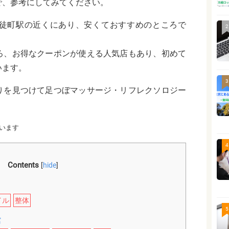
で、参考にしてみてください。
徒町駅の近くにあり、安くておすすめのところで
2
ろ、お得なクーポンが使える人気店もあり、初めて
います。
3
りを見つけて足つぼマッサージ・リフレクソロジー
います
4
Contents
[
hide
]
イル
整体
5
館