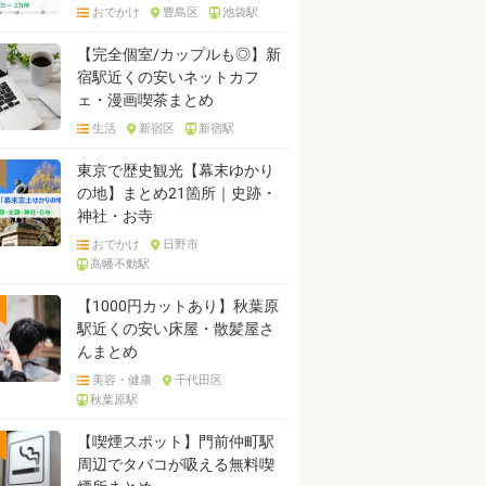
おでかけ
豊島区
池袋駅
【完全個室/カップルも◎】新
宿駅近くの安いネットカフ
ェ・漫画喫茶まとめ
生活
新宿区
新宿駅
東京で歴史観光【幕末ゆかり
の地】まとめ21箇所｜史跡・
神社・お寺
おでかけ
日野市
高幡不動駅
【1000円カットあり】秋葉原
駅近くの安い床屋・散髪屋さ
んまとめ
美容・健康
千代田区
秋葉原駅
【喫煙スポット】門前仲町駅
周辺でタバコが吸える無料喫