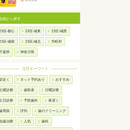
廃車買取
地域から探す
23区-都心
23区-城東
23区-城西
23区-城南
23区-城北
市町村
千葉県
神奈川県
注目キーワード
駅近く
ネット予約あり
おすすめ
土曜診療
歯医者
日曜診療
土日診療
予防歯科
夜遅く
歯周病
評判
歯のクリーニング
虫歯治療
人気
歯科