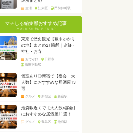
煙所まとめ
生活
江東区
門前仲町駅
マチしる編集部おすすめ記事
東京で歴史観光【幕末ゆかり
の地】まとめ21箇所｜史跡・
神社・お寺
おでかけ
日野市
高幡不動駅
個室あり◎新宿で【宴会・大
人数】におすすめな居酒屋13
選
グルメ
新宿区
新宿駅
池袋駅近くで【大人数×宴会】
におすすめな居酒屋11選！
グルメ
豊島区
池袋駅