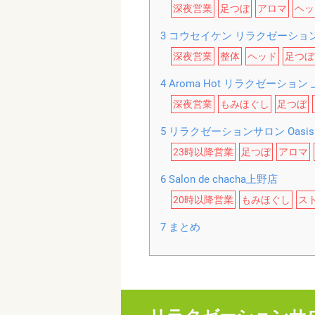
深夜営業
足つぼ
アロマ
ヘッ
3
コウセイケン リラクゼーション
深夜営業
整体
ヘッド
足つぼ
4
Aroma Hot リラクゼーション
深夜営業
もみほぐし
足つぼ
5
リラクゼーションサロン Oasis
23時以降営業
足つぼ
アロマ
6
Salon de chacha上野店
20時以降営業
もみほぐし
ス
7
まとめ