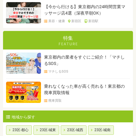
【今から行ける】東京都内の24時間営業マ
ッサージ店4選（深夜早朝OK）
美容・健康
新宿区
新宿駅
特集
東京都内の業者をすぐにご紹介！「マチし
るSOS」
マチしるSOS
乗れなくなった車が高く売れる！東京都の
廃車買取情報
廃車買取
地域から探す
23区-都心
23区-城東
23区-城西
23区-城南