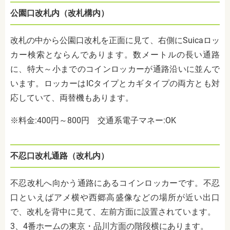
公園口改札内（改札構内）
改札の中から公園口改札を正面に見て、右側にSuicaロッ
カー検索とならんで
あります。
数メートルの長い通路
に、特大～小までのコインロッカーが通路沿いに並んで
います。ロッカーはICタイプとカギタイプの両方とも対
応していて、両替機もあります。
※料金:400円～800円
交通系電子マネー:OK
不忍口改札通路（改札内）
不忍改札へ向かう通路にあるコインロッカーです。不忍
口といえばアメ横や西郷高盛像などの場所が近い出口
で、改札を背中に見て、左前方面に設置されています。
3、4番ホームの東京・品川方面の階段横にあります。