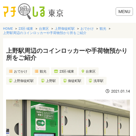
HOME
23区-城東
台東区
上野御徒町駅
おでかけ
観光
上野駅周辺のコインロッカーや手荷物預かり所をご紹介
上野駅周辺のコインロッカーや手荷物預かり
グルメ
所をご紹介
おでかけ
観光
23区-城東
台東区
美容・健康
上野御徒町駅
上野駅
御徒町駅
浅草駅
歯医者・病院
2021.01.14
おでかけ
生活