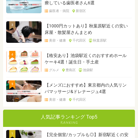
療している歯医者さん6選
歯医者・病院
新宿区
3
【1000円カットあり】秋葉原駅近くの安い
床屋・散髪屋さんまとめ
美容・健康
千代田区
秋葉原駅
4
【格安あり】池袋駅近くのおすすめホール
ケーキ4選！誕生日・手土産
グルメ
豊島区
池袋駅
5
【メンズにおすすめ】東京都内の人気リン
パマッサージ&ドレナージュ4選
美容・健康
千代田区
人気記事ランキング Top5
1
【完全個室/カップルも◎】新宿駅近くの安