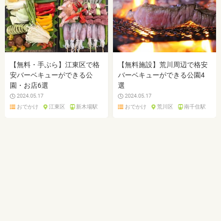
【無料・手ぶら】江東区で格
【無料施設】荒川周辺で格安
安バーベキューができる公
バーベキューができる公園4
園・お店6選
選
2024.05.17
2024.05.17
おでかけ
江東区
新木場駅
おでかけ
荒川区
南千住駅