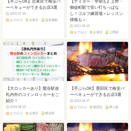
【手ぶらOK】台東区で格安バ
【ナイター・早朝も】上野・
ーベキューができるお店3選
御徒町駅で安い打ちっぱな
し！ゴルフ練習場＜レッスン
2022.07.29
情報も＞
おでかけ
台東区
浅草橋駅
2021.03.25
おでかけ
台東区
上野駅
【大ロッカーあり】鶯谷駅改
【手ぶらOK】墨田区で格安バ
札内外のコインロッカーをご
ーベキューができるお店3選
紹介！
2022.06.27
2024.08.29
おでかけ
墨田区
押上駅
おでかけ
台東区
鶯谷駅