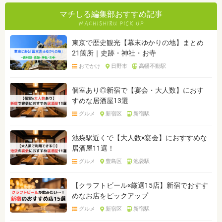
マチしる編集部おすすめ記事
東京で歴史観光【幕末ゆかりの地】まとめ
21箇所｜史跡・神社・お寺
おでかけ
日野市
高幡不動駅
個室あり◎新宿で【宴会・大人数】におす
すめな居酒屋13選
グルメ
新宿区
新宿駅
池袋駅近くで【大人数×宴会】におすすめな
居酒屋11選！
グルメ
豊島区
池袋駅
【クラフトビール×厳選15店】新宿でおすす
めなお店をピックアップ
グルメ
新宿区
新宿駅