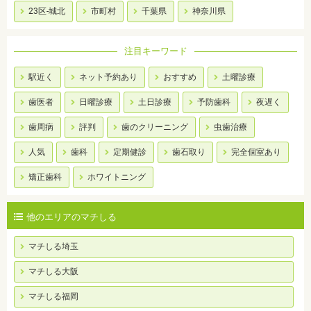
23区-城北
市町村
千葉県
神奈川県
注目キーワード
駅近く
ネット予約あり
おすすめ
土曜診療
歯医者
日曜診療
土日診療
予防歯科
夜遅く
歯周病
評判
歯のクリーニング
虫歯治療
人気
歯科
定期健診
歯石取り
完全個室あり
矯正歯科
ホワイトニング
他のエリアのマチしる
マチしる埼玉
マチしる大阪
マチしる福岡