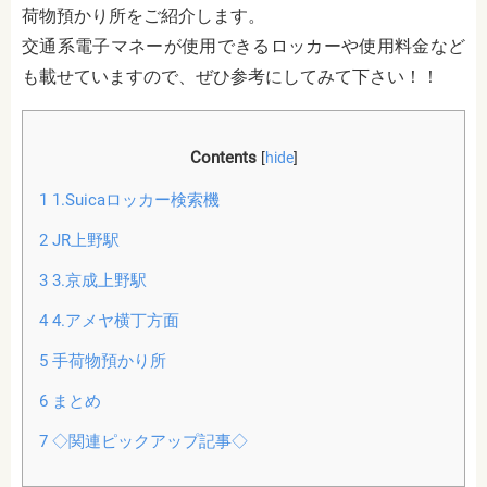
荷物預かり所
をご紹介します。
交通系電子マネーが使用できるロッカーや使用料金など
も載せていますので、ぜひ参考にしてみて下さい！！
Contents
[
hide
]
1
1.Suicaロッカー検索機
2
JR上野駅
3
3.京成上野駅
4
4.アメヤ横丁方面
5
手荷物預かり所
6
まとめ
7
◇関連ピックアップ記事◇