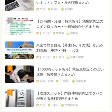
いネットカフェ・漫画喫茶まとめ
生活
新宿区
新宿駅
2
【24時間・冷蔵・特大あり】池袋駅周辺の
コインロッカー・手荷物預かり所まとめ！
おでかけ
豊島区
池袋駅
3
東京で歴史観光【幕末ゆかりの地】まとめ
21箇所｜史跡・神社・お寺
おでかけ
日野市
高幡不動駅
4
【1000円カットあり】秋葉原駅近くの安い
床屋・散髪屋さんまとめ
美容・健康
千代田区
秋葉原駅
5
【喫煙スポット】門前仲町駅周辺でタバコ
が吸える無料喫煙所まとめ
生活
江東区
門前仲町駅