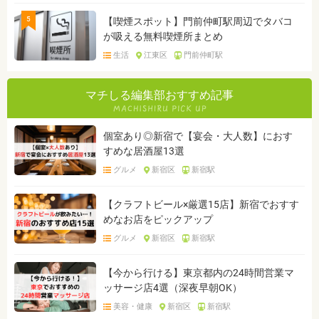
5
【喫煙スポット】門前仲町駅周辺でタバコ
が吸える無料喫煙所まとめ
生活
江東区
門前仲町駅
マチしる編集部おすすめ記事
個室あり◎新宿で【宴会・大人数】におす
すめな居酒屋13選
グルメ
新宿区
新宿駅
【クラフトビール×厳選15店】新宿でおすす
めなお店をピックアップ
グルメ
新宿区
新宿駅
【今から行ける】東京都内の24時間営業マ
ッサージ店4選（深夜早朝OK）
美容・健康
新宿区
新宿駅