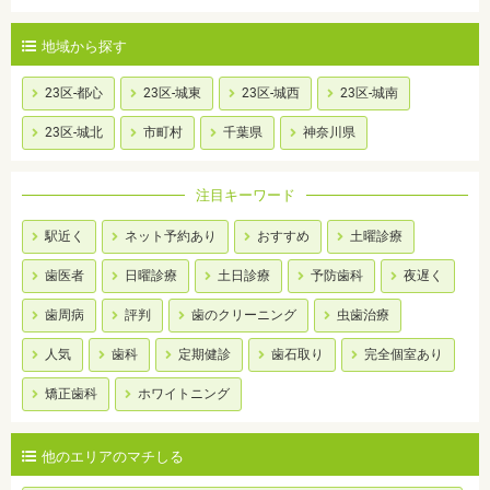
地域から探す
23区-都心
23区-城東
23区-城西
23区-城南
23区-城北
市町村
千葉県
神奈川県
注目キーワード
駅近く
ネット予約あり
おすすめ
土曜診療
歯医者
日曜診療
土日診療
予防歯科
夜遅く
歯周病
評判
歯のクリーニング
虫歯治療
人気
歯科
定期健診
歯石取り
完全個室あり
矯正歯科
ホワイトニング
他のエリアのマチしる