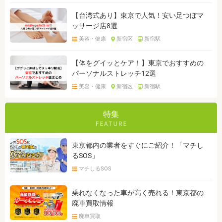
【台湾式あり】東京で人気！安い足つぼマ
ッサージ店8選
美容・健康
新宿区
新宿駅
【体をグイッとケア！】東京でおすすめの
パーソナルストレッチ12選
美容・健康
新宿区
新宿駅
特集
東京都内の業者をすぐにご紹介！「マチし
るSOS」
マチしるSOS
乗れなくなった車が高く売れる！東京都の
廃車買取情報
廃車買取