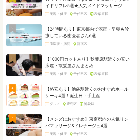
イドリフレ5選★人気メイドマッサージ
美容・健康
千代田区
秋葉原駅
2
【24時間あり】東京都内で深夜・早朝も診
療している歯医者さん6選
歯医者・病院
新宿区
3
【1000円カットあり】秋葉原駅近くの安い
床屋・散髪屋さんまとめ
美容・健康
千代田区
秋葉原駅
4
【格安あり】池袋駅近くのおすすめホール
ケーキ4選！誕生日・手土産
グルメ
豊島区
池袋駅
5
【メンズにおすすめ】東京都内の人気リン
パマッサージ&ドレナージュ4選
美容・健康
千代田区