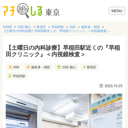
HOME
23区-都心
新宿区
早稲田駅
内科
歯医者・病院
【土曜日の内科診療】早稲田駅近くの『早稲田クリニック』＜内視鏡検査＞
【土曜日の内科診療】早稲田駅近くの『早稲
グルメ
田クリニック』＜内視鏡検査＞
内科
歯医者・病院
23区-都心
新宿区
美容・健康
早稲田駅
歯医者・病院
2023.10.25
おでかけ
生活