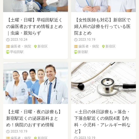
【土曜・日曜】早稲田駅近く
【女性医師も対応】新宿区で
の歯医者おすすめ情報まとめ
婦人科の診療を行っている医
｜虫歯・親知らず
院まとめ
2023.10.24
2023.10.19
歯医者・病院
新宿区
歯医者・病院
新宿区
早稲田駅
新宿駅
【土曜・日曜・夜の診療も】
＜土日の休日診療も＞落合・
新宿駅近くの泌尿器科まと
下落合駅近くの病院4選【内
め！病院のおすすめ情報
科・小児科・アレルギー科な
ど】
2023.10.19
2023.10.19
歯医者・病院
新宿区