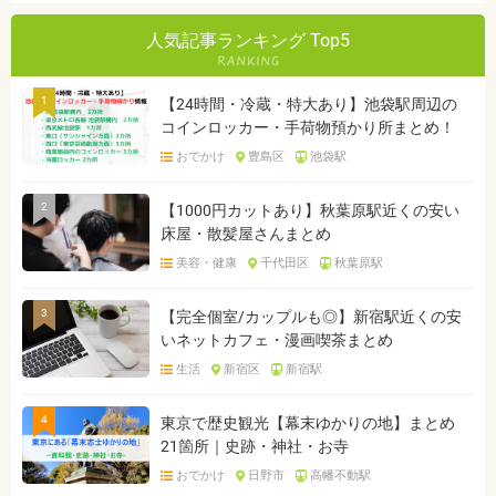
人気記事ランキング Top5
1
【24時間・冷蔵・特大あり】池袋駅周辺の
コインロッカー・手荷物預かり所まとめ！
おでかけ
豊島区
池袋駅
2
【1000円カットあり】秋葉原駅近くの安い
床屋・散髪屋さんまとめ
美容・健康
千代田区
秋葉原駅
3
【完全個室/カップルも◎】新宿駅近くの安
いネットカフェ・漫画喫茶まとめ
生活
新宿区
新宿駅
4
東京で歴史観光【幕末ゆかりの地】まとめ
21箇所｜史跡・神社・お寺
おでかけ
日野市
高幡不動駅