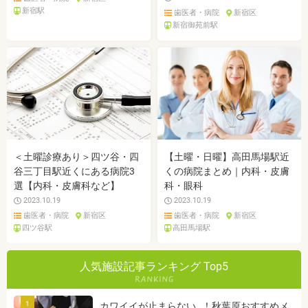
新宿駅
歯医者・病院
新宿区
新宿御苑前駅
＜土曜診療あり＞四ツ谷・四
【土曜・日曜】高田馬場駅近
谷三丁目駅近くにある病院3
くの病院まとめ｜内科・皮膚
選【内科・皮膚科など】
科・眼科
2023.10.19
2023.10.19
歯医者・病院
新宿区
歯医者・病院
新宿区
四ツ谷駅
高田馬場駅
人気施設記事ランキング Top5
1
カワイイが止まらない…！秋葉原おすすめメ