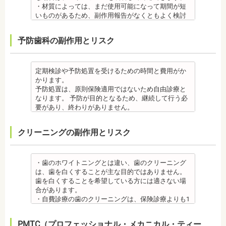
して治療を行う必要が生じることがあります。
と、動悸、血圧上昇を起こす場合があります。ま
抜歯・麻酔
・インプラントは、入れ歯の治療とは異なり、外科
・材質によっては、まだ使用可能になって期間が短
・基本的に、矯正中には虫歯や歯周病の治療が行え
た、頬を噛んでもわからなかったり、熱いものを飲
・矯正をしたい箇所に十分なスペースがない場合
手術を行う必要があります。手術により今までは何
いものがあるため、副作用報告がなくともよく検討
ません。そのため矯正前にこれらの治療を終わらせ
んでもわからないため、口腔内を傷つけるリスクが
は、抜歯を必要とする場合もあります。健康上問題
の問題もなかった神経や血管などにも手を加えるこ
する必要があります。
る必要があります。矯正を専門とする歯科医院の場
あります。
のない歯の抜歯の場合もあります。抜歯する場合は
とがあるためリスクがあります。また、手術自体受
ジルコニア
合は、一般的な歯科医院で、事前に虫歯、歯周病の
予防歯科の副作用とリスク
さらに、麻酔によって悪心、嘔吐、アレルギー反応
痛みを感じることもありますので、歯科医師の判断
けられない場合もあります。免疫力や抵抗力が低下
・ジルコニア自体が割れてしまうのではなく、表面
治療を行う必要があることもあります。
が起こることもあります。
のもと麻酔を行うこともあります。麻酔の中には、
しやすく、歯周病の発生リスクの高いとされる糖尿
を覆っているポーセレンというセラミックが割れて
治療終了後
虫歯・歯周病
成分に心拍数、血圧を上げる作用があるものもある
病の方、口腔内の衛生状態の悪い方や、あごの骨が
しまうことのほうが多くあります。
・矯正終了後に矯正箇所が元に戻る場合もありま
・矯正中、虫歯が悪化する場合があります。治療終
ため、心臓や血圧に問題がある方が使用すると、動
足りない方、喫煙者の方は、事前に生活習慣の改
原因のひとつとしては、ポーセレンというセラミッ
定期検診や予防処置を受けるための時間と費用がか
す。その程度に個人差があります。
了後に虫歯の治療をする場合と器具を一度外して虫
悸、血圧上昇を起こす場合があります。また、頬を
善、治療が必要となる場合があります。
クとジルコニアの密着度が、セラミック同士との場
かります。
・矯正終了して数か月から数年経過すると噛み合わ
歯の治療を行う場合があります。
噛んでもわからなかったり、熱いものを飲んでもわ
・インプラント術後すぐには違和感があったり、痛
合や金属とセラミックとの場合に比べて、若干弱い
予防処置は、原則保険適用ではないため自由診療と
せが悪くなる可能性があります。噛み合わせが悪く
・矯正治療中、矯正装置の周りなど、ブラッシング
からないため、口腔内を傷つけるリスクがありま
み、腫れ、出血などが発生する場合がありますが、
場合があるからです。他にも、激しい歯ぎしりをす
なります。 予防が目的となるため、継続して行う必
なると、咀嚼障害の場合は、噛み合わせの治療を行
（歯磨き）しにくい部分ができるため、虫歯や歯周
す。さらに、麻酔によって悪心、嘔吐、アレルギー
これらの症状の多くについては一時的なもので、多
る人の場合、どうしてもセラミックの部分はジルコ
要があり、終わりがありません。
います、頭痛、肩こりを招く事があります。また、
炎のリスクが高くなります。間食を控え、矯正治療
反応が起こることもあります。
くの場合2～3日で治まります。
ニアよりも強度が落ちるので、割れてしまうケース
監修医情報 菊地由利佳先生
噛み合わせのバランスが崩れることで、口が大きく
中に合ったブラッシング指導を歯科医師より受けて
虫歯・歯周病
・治療期間が長くかかる場合があります。あごの骨
があります。
【プロフィール】
開かない、食事を噛むときに痛みが出る顎関節症を
、毎日丁寧なブラッシング、歯を清潔にしてリスク
クリーニングの副作用とリスク
・矯正中、虫歯が悪化する場合があります。治療終
に穴をあけて人工の歯根を埋め込み、その上に人工
メタルセラミック
日本歯科大学新潟生命歯学部卒業
発症する場合があります。
を抑えましょう。
了後に虫歯の治療をする場合と器具を一度外して虫
の歯を被せるため、インプラントが骨に接着するま
・メタルセラミック(セラミックボンド)治療は、歯と
新潟大学医歯学総合病院にて研修
他にも自律神経失調症になることもあります。噛み
また、歯科医院で歯をクリーニングすることや、フ
歯の治療を行う場合があります。
でに3ケ月～6ケ月程度の治癒期間を要します。ま
歯茎の境が黒く変色してしまうケースがあります。
都内歯科医院にて勤務
合わせが原因。
ッ素塗布など、歯科医院でのケアも役立ちます。
・矯正治療中、矯正装置の周りなど、ブラッシング
た、インプラントを埋め込む骨の厚みを増やす手術
オールセラミック
・歯のホワイトニングとは違い、歯のクリーニング
その他
・矯正中は、基本的に虫歯や歯周病の治療が行えな
（歯磨き）しにくい部分ができるため、虫歯や歯周
を行う場合、さらに期間を要することになります。
・オールセラミック治療は、本数が多いと費用が高
は、歯を白くすることが主な目的ではありません。
・個人差がありますが子供にとって大きなストレス
いため、矯正前にこれらの治療を終わらせる必要が
炎のリスクが高くなります。間食を控え、矯正治療
・インプラント治療を受けると定期検診、メインテ
額となる場合が多くあります。また、陶器であり強
歯を白くすることを希望している方には適さない場
になる場合があります。装置装着後もしっかりと状
あります。矯正専門の歯科の場合は、一般の歯科で
中に合ったブラッシング指導を歯科医師より受けて
ナンスをし続けなければいけません。人工物である
度は低いため、奥歯には不向きです。前歯でも欠け
合があります。
況を聞いて話し合ってください。
虫歯、歯周病の治療を行う必要もあります。
、毎日丁寧なブラッシング、歯を清潔にしてリスク
インプラントが虫歯になることはありませんが、日
てしまうこともあるため、歯ぎしりのクセがある方
・自費診療の歯のクリーニングは、保険診療よりも1
・矯正中、頭痛、首や肩のこり、強い倦怠感、吐き
治療終了後
を抑えましょう。
ごろから丁寧なメインテナンスが必要となります。
はマウスピースで保護する場合もあります。
度の施術費用が比較的高く、施術時間も長くかかる
気、不眠など不定愁訴が起こることがあります。そ
・矯正終了後に矯正箇所が元に戻る場合もありま
また、歯科医院で歯をクリーニングすることや、フ
また、口の中の衛生状態が悪いと、インプラント周
・保険適用外のつめ物、被せ物もメリットばかりで
可能性があります。
の場合は、鎮痛剤、吐き気止め等、歯科医師の指示
す。
ッ素塗布など、歯科医院でのケアも予防に役立ちま
PMTC（プロフェッショナル・メカニカル・ティー
囲炎という病気にかかる可能性があります。インプ
はなく、デメリットもあるため、検討される方は、