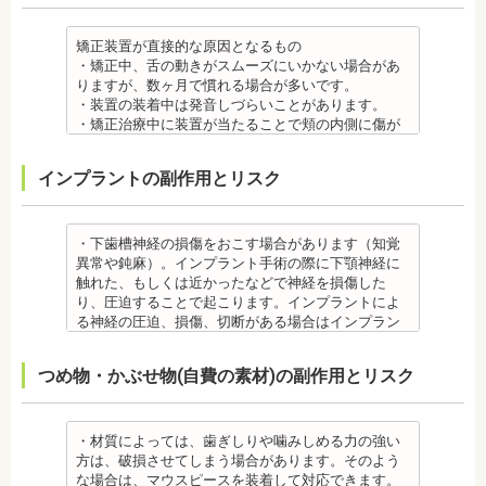
て、アレルギー源を特定し、歯科医師に伝えてくだ
ついたり、口内炎になったり、歯の移動に伴う痛み
さい。矯正装置を装着したあとに、皮膚や口腔の粘
を感じることもありますので、必要に応じワックス
膜にアレルギー症状が起きた場合は、速やかに歯科
で対処する場合やその他の対処策を行う場合があり
矯正装置が直接的な原因となるもの
医師の指示を仰いでください。
ます。
・矯正中、舌の動きがスムーズにいかない場合があ
抜歯・麻酔 ・矯正をしたい箇所に十分なスペースが
・矯正装置を装着した直後や、ワイヤーを交換した
りますが、数ヶ月で慣れる場合が多いです。
ない場合は、抜歯を必要とすることもあります。健
直後に痛みを感じることがありますが、数日でおさ
・装置の装着中は発音しづらいことがあります。
康上問題のない歯を抜歯する場合もあります。
まる場合が多いです。また、冷たいものを飲んだと
・矯正治療中に装置が当たることで頬の内側に傷が
・抜歯する場合は麻酔注射を行います。麻酔薬の中
きにしみる「知覚過敏」があらわれる場合がありま
ついたり、口内炎になったり、歯の移動に伴う痛み
には、成分に心拍数、血圧を上げる作用があるもの
すが、数日で改善されます。長期間痛む場合は、歯
を感じることもありますので、必要に応じワックス
インプラントの副作用とリスク
もあるため、心が起こることもあります。臓や血圧
科医師に相談しましょう。
で対処する場合やその他の対処策を行う場合があり
に問題がある方が使用すると、動悸、血圧上昇を起
金属アレルギー
ます。
こす場合があります。また、麻酔がきいている最中
・矯正装置には、さまざまな金属素材が使用されて
・矯正装置を装着した直後や、ワイヤーを交換した
は、頬を噛んだり、熱いものを飲んだりしてもわか
いるため、金属アレルギーのある方、不安がある方
直後に痛みを感じることがありますが、数日でおさ
・下歯槽神経の損傷をおこす場合があります（知覚
らないため、口腔内を傷つけるリスクがあります。
は、皮膚科で行われているパッチテストをうけて、
まる場合が多いです。また、冷たいものを飲んだと
異常や鈍麻）。インプラント手術の際に下顎神経に
さらに、麻酔によって悪心、嘔吐、アレルギー反応
アレルギー材料を特定し、歯科医師に伝えてくださ
きにしみる「知覚過敏」があらわれる場合がありま
触れた、もしくは近かったなどで神経を損傷した
虫歯・歯周病 ・矯正治療中、矯正装置の周りなど、
い。矯正装置を装着したあとに、皮膚や口腔の粘膜
すが、基本的には数日で改善されます。長期間痛む
り、圧迫することで起こります。インプラントによ
ブラッシング（歯磨き）しにくい部分ができるた
にアレルギー症状が起きた場合は、速やかに歯科医
場合は、歯科医師に相談しましょう。
る神経の圧迫、損傷、切断がある場合はインプラン
め、虫歯や歯周炎のリスクが高くなります。
師の指示を仰いでください。
金属アレルギー
トを撤去します。経過を見る場合や、内服薬で治療
間食を控え、矯正治療中に合ったブラッシング指導
抜歯・麻酔
・矯正装置には、さまざまな金属素材が使用されて
を行うこともあります。
つめ物・かぶせ物(自費の素材)の副作用とリスク
を歯科医師より受けて 、毎日丁寧なブラッシング、
・矯正をしたい箇所に十分なスペースがない場合
いるため、金属アレルギーのある方、不安がある方
・上あごにインプラントを埋める際に、上顎洞を破
歯を清潔にしてリスクを抑えましょう。また、歯科
は、抜歯を必要とする場合もあります。健康上問題
は、皮膚科で行われているパッチテストをうけて、
る場合があります。手術した時に感染が生じると蓄
医院において、歯のクリーニングやフッ素塗布など
のない歯の抜歯の場合もあります。
アレルギー材料を特定し、歯科医師に伝えてくださ
膿症になる場合があります。この場合は、インプラ
のケアをすることも役立ちます。
・抜歯する場合は麻酔注射を行います。麻酔の中に
い。矯正装置を装着したあとに、皮膚や口腔の粘膜
ントを除去する場合もあります。また、蓄膿症の治
・材質によっては、歯ぎしりや噛みしめる力の強い
・矯正中に虫歯が悪化した場合は、矯正終了後に虫
は、成分に心拍数、血圧を上げる作用があるものも
にアレルギー症状が起きた場合は、速やかに歯科医
療には耳鼻咽喉科にて治療が必要な場合もありま
方は、破損させてしまう場合があります。そのよう
歯の治療をする、もしくは、矯正中に器具を一度外
あるため、心臓や血圧に問題がある方が使用する
師の指示を仰いでください。
す。
な場合は、マウスピースを装着して対応できます。