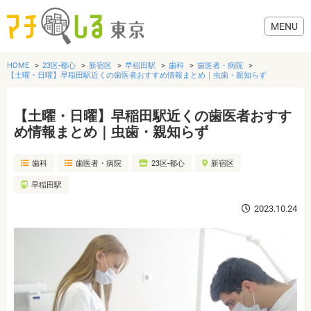
HOME
23区-都心
新宿区
早稲田駅
歯科
歯医者・病院
【土曜・日曜】早稲田駅近くの歯医者おすすめ情報まとめ｜虫歯・親知らず
【土曜・日曜】早稲田駅近くの歯医者おすす
グルメ
め情報まとめ｜虫歯・親知らず
歯科
歯医者・病院
23区-都心
新宿区
美容・健康
早稲田駅
歯医者・病院
2023.10.24
おでかけ
生活