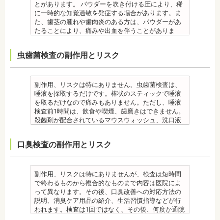
新潟大学医歯学総合病院にて研修
歯石とは、歯垢が石のように固くなって歯と歯の間
に相談してください。
とがあります。 パウダーを吹き付ける圧により、稀
・個人差により治療期間が数年かかることがありま
・治療中と治療後の見た目に個人差が大きくあらわ
日本大学歯学部非常勤講師
都内歯科医院にて勤務
や歯の表面、歯茎と歯の隙間などにこびりついたも
・個人差がありますが、矯正装置にかなりのストレ
に一時的な知覚過敏を発症する場合があります。ま
す。
れる治療です。また、歯科医師との見解の相違も起
社会福祉法人富士白苑理事
のです。唾液腺開口部の近くにある歯に特に着きや
スを受ける患者さんもいます。
た、歯茎の腫れや歯肉炎のある方は、パウダーがあ
・固いものが一時的に噛めなくなります。また、ガ
こりえます。歯科医師とよくご相談ください。
すく、具体的には「下の前歯の裏側」や「上の奥歯
・矯正中は、器具を装着するため、食べかすが詰ま
たることにより、痛みや出血を伴うことがありま
ムや餅など、装置に引っかかるものが食べられなく
・矯正力が強すぎると、歯の根が短くなる「歯根吸
の外側」によく見られます。
りやすく虫歯、歯周病を招きやすくなります。（矯
す。多くの場合、すぐに出血はおさまり、数日で治
なることもあります。
収」が起こるリスクが高くなります。
歯石になると自宅でのブラッシングで取ることはで
正器具をつけている箇所の虫歯は、基本的に矯正終
癒します。 ケースによっては、完全に汚れを落とし
・装置が壊れることがあります。その際は歯科医院
・歯や骨の状態、歯の動きを妨げる癖があった場
虫歯菌検査の副作用とリスク
きません。
了まで治療できません。）
きれない場合があります。
を受診してください。
合、虫歯や歯周病の発生など、治療計画よりも治療
なお、歯垢とは口腔内に常在している細菌の塊で歯
・虫歯や歯周炎が発生すると一旦、装置を取り外し
また、エアフローは外来性の着色は落としますが、
・個人差があり、かなりのストレスを受ける患者さ
期間が長くなる場合があります。
石の前段階です。歯垢の段階であれば歯ブラシで簡
て歯科医院で治療をする場合もあります。
本来の歯の色自体は白くできません。歯自体を白く
んもいます。
・矯正治療では、歯肉が下がる場合（歯肉退縮）が
単に取り除くことができますが、沈着したまま時間
・患者様が、取り外しできる矯正装置や補助装置の
したい場合にはホワイトニングが有効です。 着色汚
・矯正中は、器具を装着するため、食べかすが詰ま
副作用、リスクは特にありません。虫歯菌検査は、
あります。特に切歯（せっし：上下前歯各4本）、歯
が経過すると歯石になって歯周病を進行させてしま
装着時間を守っていなかったり、定期的な来院がで
れはエアフロー後に再付着することもあります。継
りやすく虫歯、歯周病を招きやすくなります。（矯
唾液を採取するだけです。棒状のスティックで唾液
の凸凹が大きい患者様の場合、発症する事がありま
います。歯科での歯石除去は、専門の機器を使用
きなかったりした場合は、治療期間が延びる可能性
続的効果を得るには、定期的な施術が必要です。
正器具をつけている箇所の虫歯治療は、基本的に矯
を取るだけなので痛みもありません。ただし、唾液
す。
し、歯石を取り除くことができます。
があります。
エアフローは、着色を落とす審美目的として行われ
正終了まで治療できません。）
検査前1時間は、飲食や喫煙、歯磨きはできません。
・個人差により治療期間が数年かかることがありま
歯石を取り除けば、歯周病の治療となり歯のぐらつ
・特殊な噛み合わせ、骨の硬さ、歯のかたちの場合
るため、健康保険の適用外となり自由診療となりま
・虫歯や歯周炎が発生すると一旦、装置を取り外し
殺菌剤が配合されているマウスウォッシュ、洗口液
す。
き、歯茎の出血、口臭などが改善できます。
は、治療期間が長くなる場合があります。
す。 妊娠中、放射線治療中、呼吸器疾患、ナトリウ
て歯科医院で治療をする場合もあります。
なども、検査前12時間は使用できません。 運動も唾
・固いものが一時的に噛めなくなります。また、ガ
監修医情報 菊地由利佳先生
・舌で歯を押す癖など、歯並びに悪影響をあたえる
ム摂取制限が必要な人など、安全性を考慮し、エア
・患者様が、取り外しできる矯正装置や補助装置の
液の分泌量に影響があるので検査前は行えません。
ムや餅など、装置に引っかかるものが食べられなく
口臭検査の副作用とリスク
【プロフィール】
癖が改善されない場合は、治療期間が延びることが
フローを受けられない人もいます。
装着時間を守っていなかったり、定期的な来院がで
また検査1ヶ月以内に抗生物質を使用している場合も
なることもあります。
日本歯科大学新潟生命歯学部卒業
あります。
備考
きなかった場合は、治療期間が延びる場合がありま
正確な結果が出ないことがあるので時期を延ばす場
・装置が壊れることがあります。その際は歯科医院
新潟大学医歯学総合病院にて研修 都内歯科医院にて
・矯正治療で歯を動かして歯並びを整える「動的治
エアフローは、歯面清掃を行う機器です。細かなパ
す。
合もあります。健康保険の適用外となり自由診療と
を受診してください。
勤務
療」を終えて歯並びが改善されても、まだ歯が元の
ウダー粒子をジェット噴射で歯に吹き付け、歯にこ
・特殊な噛み合わせ、骨の硬さ、歯のかたちの場合
なります。
・個人差があり、かなりのストレスを受ける患者様
副作用、リスクは特にありませんが、検査は短時間
位置に戻ろうとする傾向があるため、一定期間動か
びりついた汚れを落とすことができます。
は、治療期間が長くなる場合があります。
備考
もいます。
で終わるものから複合的なものまで内容は医院によ
した歯を正しい位置にとどめておく保定が必要で
歯科で主に歯の着色やタバコのヤニ除去の用途とし
・舌で歯を押す癖や、歯並びに悪影響をあたえる癖
ご自身の唾液の量、性質、虫歯の原因菌の量を知
・矯正中は、器具を装着するため、食べかすが詰ま
って異なります。その後、口臭改善への対応方法の
す。歯の位置が安定するまでの保定期間には個人差
て使われていますが、歯周ポケット内の歯周病の細
が改善されない方は、治療期間が延びる場合があり
り、虫歯予防とセルフケア強化を目的とした検査で
りやすく虫歯、歯周病を招きやすくなります。（矯
説明、消臭ケア用品の紹介、生活習慣指導などが行
があるので、治療後も歯科医師の指示を守ってくだ
菌除去にも効果があります。
ます。
す。
正器具をつけている箇所の虫歯治療は、基本的に矯
われます。検査は1回ではなく、その後、何度か通院
さい。
監修医情報 菊地由利佳先生
・矯正治療で歯を動かして歯並びを整える「動的治
[虫歯菌検査で確認できる内容] (例)
正終了まで治療できません。）
が必要となる場合があります。