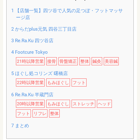
1
【店舗一覧】四ツ谷で人気の足つぼ・フットマッサ
ージ店
2
からだplus元気 四谷三丁目店
3
Re.Ra.Ku 四ツ谷店
4
Footcure Tokyo
21時以降営業
接骨
骨盤矯正
整体
鍼灸
美容鍼
5
ほぐし処コリンズ 曙橋店
22時以降営業
もみほぐし
フット
6
Re.Ra.Ku 半蔵門店
20時以降営業
もみほぐし
ストレッチ
ヘッド
フット
リフレ
整体
7
まとめ