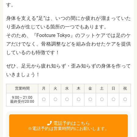
す。
身体を支える”足”は、いつの間にか疲れが溜まっていた
り歪みが生じている箇所の一つでもあります。
そのため、『Footcure Tokyo』のフットケアでは足のケ
アだけでなく、骨格調整などを組み合わせたケアを提供
しているのも特徴です！
ぜひ、足元から疲れ知らず・歪み知らずの身体を作って
いきましょう！
営業時間
月
火
水
木
金
土
日
祝
9:00～21:00
〇
〇
〇
〇
〇
〇
〇
〇
最終受付20:00
電話予約はこちら
※電話予約は営業時間内にお願いします。