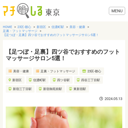
HOME
23区-都心
新宿区
信濃町駅
美容・健康
足裏・フットマッサージ
【足つぼ・足裏】四ツ谷でおすすめのフットマッサージサロン5選！
【足つぼ・足裏】四ツ谷でおすすめのフット
グルメ
マッサージサロン5選！
美容・健康
美容・健康
足裏・フットマッサージ
23区-都心
新宿区
信濃町駅
四ツ谷駅
四谷三丁目駅
歯医者・病院
新宿三丁目駅
新宿御苑前駅
東新宿駅
2024.05.13
おでかけ
生活