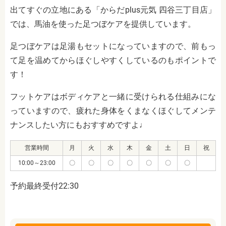
出てすぐの立地にある「からだplus元気 四谷三丁目店」
では、馬油を使った足つぼケアを提供しています。
足つぼケアは足湯もセットになっていますので、前もっ
て足を温めてからほぐしやすくしているのもポイントで
す！
フットケアはボディケアと一緒に受けられる仕組みにな
っていますので、疲れた身体をくまなくほぐしてメンテ
ナンスしたい方にもおすすめですよ♩
営業時間
月
火
水
木
金
土
日
祝
10:00～23:00
〇
〇
〇
〇
〇
〇
〇
予約最終受付22:30