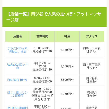
【店舗一覧】四ツ谷で人気の足つぼ・フットマッサ
ージ店
店舗名
営業時間
料金
アクセス
からだplus元気
10:00～23:0
四谷三丁目駅
4,380円〜
四谷三丁目店
最終受付22:30
徒歩1分
平日12:00～
Re.Ra.Ku 四ツ谷
四谷三丁目駅
22:00
3,550円〜
店
徒歩4分
最終受付21:30
9:00～21:00
四ツ谷駅
Footcure Tokyo
5,500円〜
最終受付20:00
徒歩2分
10:00～21:00
最終受付20:00
ほぐし処コリン
曙橋駅
3,250円〜
※曜日によって
ズ 曙橋店
徒歩1分
異なります
平日11:00～
Re.Ra.Ku 半蔵門
半蔵門駅