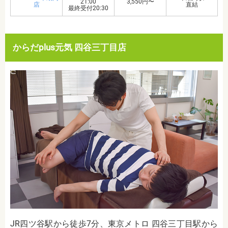
21:00
3,550円〜
店
直結
最終受付20:30
からだplus元気 四谷三丁目店
JR四ツ谷駅から徒歩7分、東京メトロ 四谷三丁目駅から