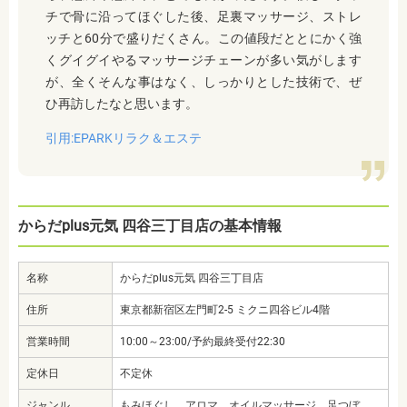
チで骨に沿ってほぐした後、足裏マッサージ、ストレ
ッチと60分で盛りだくさん。この値段だととにかく強
くグイグイやるマッサージチェーンが多い気がします
が、全くそんな事はなく、しっかりとした技術で、ぜ
ひ再訪したなと思います。
引用:EPARKリラク＆エステ
からだplus元気 四谷三丁目店の基本情報
名称
からだplus元気 四谷三丁目店
住所
東京都新宿区左門町2-5 ミクニ四谷ビル4階
営業時間
10:00～23:00/予約最終受付22:30
定休日
不定休
ジャンル
もみほぐし、アロマ、オイルマッサージ、足つぼ