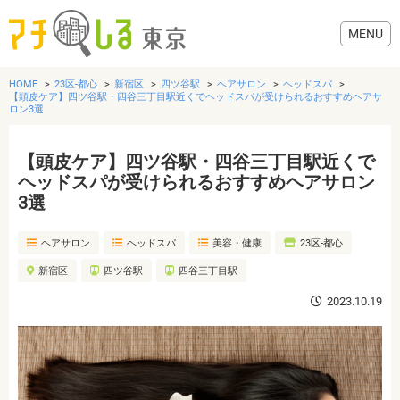
HOME
23区-都心
新宿区
四ツ谷駅
ヘアサロン
ヘッドスパ
【頭皮ケア】四ツ谷駅・四谷三丁目駅近くでヘッドスパが受けられるおすすめヘアサ
ロン3選
【頭皮ケア】四ツ谷駅・四谷三丁目駅近くで
グルメ
ヘッドスパが受けられるおすすめヘアサロン
3選
美容・健康
ヘアサロン
ヘッドスパ
美容・健康
23区-都心
歯医者・病院
新宿区
四ツ谷駅
四谷三丁目駅
2023.10.19
おでかけ
生活