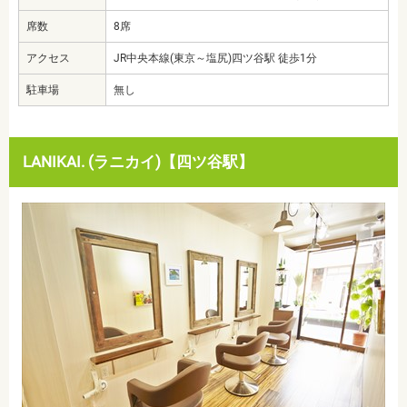
席数
8席
アクセス
JR中央本線(東京～塩尻)四ツ谷駅 徒歩1分
駐車場
無し
LANIKAI. (ラニカイ)【四ツ谷駅】