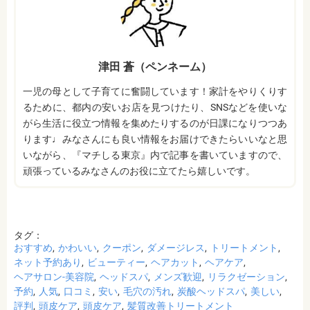
津田 蒼（ペンネーム）
一児の母として子育てに奮闘しています！家計をやりくりす
るために、都内の安いお店を見つけたり、SNSなどを使いな
がら生活に役立つ情報を集めたりするのが日課になりつつあ
ります♩みなさんにも良い情報をお届けできたらいいなと思
いながら、『マチしる東京』内で記事を書いていますので、
頑張っているみなさんのお役に立てたら嬉しいです。
タグ：
おすすめ
かわいい
クーポン
ダメージレス
トリートメント
ネット予約あり
ビューティー
ヘアカット
ヘアケア
ヘアサロン-美容院
ヘッドスパ
メンズ歓迎
リラクゼーション
予約
人気
口コミ
安い
毛穴の汚れ
炭酸ヘッドスパ
美しい
評判
頭皮ケア
頭皮ケア
髪質改善トリートメント