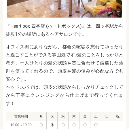
『Heart box 四谷店 (ハートボックス)』は、四ツ谷駅から
徒歩1分の場所にあるヘアサロンです。
オフィス街にありながら、都会の喧騒を忘れてゆったり
と過ごすことができる雰囲気です♪髪のことをしっかりと
考え、一人ひとりの髪の状態や質に合わせて厳選した薬
剤を使ってくれるので、頭皮や髪の傷みが心配な方でも
安心です。
ヘッドスパでは、頭皮の状態からしっかりチェックして
から丁寧にクレンジングから仕上げまで行ってくれま
す！
営業時間
月
火
水
木
金
土
日
祝
10:00～19:00
〇
休
〇
〇
〇
〇