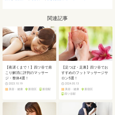
関連記事
【夜遅くまで！】四ツ谷で肩
【足つぼ・足裏】四ツ谷でお
こり解消に評判のマッサー
すすめのフットマッサージサ
ジ・整体4選！
ロン5選！
2023.10.19
2024.05.13
美容・健康
新宿区
新宿駅
美容・健康
新宿区
四ツ谷駅