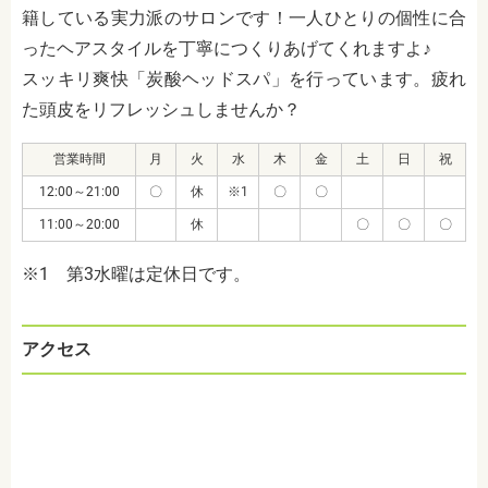
籍している実力派のサロンです！一人ひとりの個性に合
ったヘアスタイルを丁寧につくりあげてくれますよ♪
スッキリ爽快「炭酸ヘッドスパ」を行っています。疲れ
た頭皮をリフレッシュしませんか？
営業時間
月
火
水
木
金
土
日
祝
12:00～21:00
〇
休
※1
〇
〇
11:00～20:00
休
〇
〇
〇
※1 第3水曜は定休日です。
アクセス