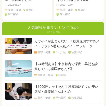
2022.06.27
2023.10.19
美容・健康
新宿区
美容・健康
新宿区
四ツ谷駅
四ツ谷駅
人気施設記事ランキング Top5
1
カワイイが止まらない…！秋葉原おすすめメ
イドリフレ5選★人気メイドマッサージ
美容・健康
千代田区
秋葉原駅
2
【24時間あり】東京都内で深夜・早朝も診
療している歯医者さん6選
歯医者・病院
新宿区
3
【1000円カットあり】秋葉原駅近くの安い
床屋・散髪屋さんまとめ
美容・健康
千代田区
秋葉原駅