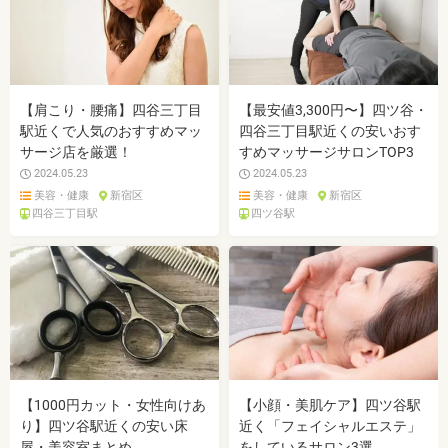
【肩こり・腰痛】四谷三丁目
【最安値3,300円〜】四ツ谷・
駅近くで人気のおすすめマッ
四谷三丁目駅近くの安いおす
サージ店を厳選！
すめマッサージサロンTOP3
2024.05.23
2024.05.23
美容・健康
新宿区
美容・健康
新宿区
四谷三丁目駅
四ツ谷駅
【1000円カット・女性向けあ
【小顔・美肌ケア】四ツ谷駅
り】四ツ谷駅近くの安い床
近く「フェイシャルエステ」
屋・美容室まとめ
をしているサロン3選