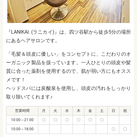
『LANIKAI. (ラニカイ)』は、四ツ谷駅から徒歩5分の場所
にあるヘアサロンです。
「毛髪＆頭皮に優しい」をコンセプトに、こだわりのオ
ーガニック製品を扱っています。一人ひとりの頭皮や髪
質に合った薬剤を使用するので、肌が弱い方にもオスス
メです！
ヘッドスパには炭酸泉を使用し、頭皮の汚れをしっかり
取り除いてくれます♪
営業時間
月
火
水
木
金
土
日
祝
10:00～21:00
〇
〇
〇
〇
〇
〇
10:00～18:00
〇
〇