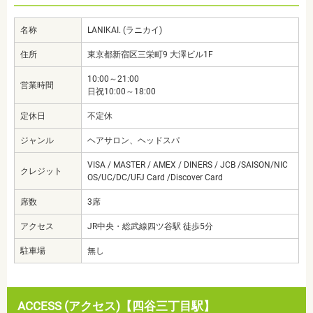
名称
LANIKAI. (ラニカイ)
住所
東京都新宿区三栄町9 大澤ビル1F
10:00～21:00
営業時間
日祝10:00～18:00
定休日
不定休
ジャンル
ヘアサロン、ヘッドスパ
VISA / MASTER / AMEX / DINERS / JCB /SAISON/NIC
クレジット
OS/UC/DC/UFJ Card /Discover Card
席数
3席
アクセス
JR中央・総武線四ツ谷駅 徒歩5分
駐車場
無し
ACCESS (アクセス)【四谷三丁目駅】