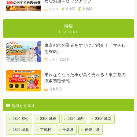
めなお店をピックアップ
グルメ
新宿区
新宿駅
特集
東京都内の業者をすぐにご紹介！「マチし
るSOS」
マチしるSOS
乗れなくなった車が高く売れる！東京都の
廃車買取情報
廃車買取
地域から探す
23区-都心
23区-城東
23区-城西
23区-城南
23区-城北
市町村
千葉県
神奈川県