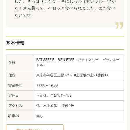
した。さっぱりしたケーキにしっかり甘いフルーツが
たくさん乗って、ペロッと食べられました。また食べ
たいです。
基本情報
PATISSERIE BIEN-ETRE（パティスリー ビヤンネー
名称
トル）
住所
東京都渋谷区上原1-21-10上原坂の上21番館1Ｆ
営業時間
11:00－19:00
定休日
不定休、年始1/1～1/3
アクセス
代々木上原駅 徒歩4分
駐車場
無し