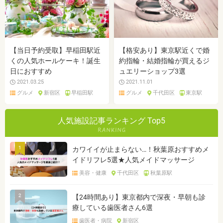
【当日予約受取】早稲田駅近
【格安あり】東京駅近くで婚
くの人気ホールケーキ！誕生
約指輪・結婚指輪が買えるジ
日におすすめ
ュエリーショップ3選
2021.03.25
2021.11.01
グルメ
新宿区
早稲田駅
グルメ
千代田区
東京駅
人気施設記事ランキング Top5
1
カワイイが止まらない…！秋葉原おすすめメ
イドリフレ5選★人気メイドマッサージ
美容・健康
千代田区
秋葉原駅
2
【24時間あり】東京都内で深夜・早朝も診
療している歯医者さん6選
歯医者・病院
新宿区