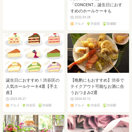
「CONCENT」誕生日におす
すめのホールケーキも
2022.03.28
グルメ
渋谷区
笹塚駅
誕生日におすすめ！渋谷区の
【晩酌にもおすすめ】渋谷で
人気ホールケーキ4選【手土
テイクアウト可能なお酒に合
産】
うおつまみ2選
2023.09.27
2024.05.12
グルメ
渋谷区
渋谷駅
グルメ
渋谷区
渋谷駅