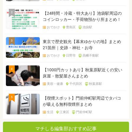
2
【24時間・冷蔵・特大あり】池袋駅周辺の
コインロッカー・手荷物預かり所まとめ！
おでかけ
豊島区
池袋駅
3
東京で歴史観光【幕末ゆかりの地】まとめ
21箇所｜史跡・神社・お寺
おでかけ
日野市
高幡不動駅
4
【1000円カットあり】秋葉原駅近くの安い
床屋・散髪屋さんまとめ
美容・健康
千代田区
秋葉原駅
5
【喫煙スポット】門前仲町駅周辺でタバコ
が吸える無料喫煙所まとめ
生活
江東区
門前仲町駅
マチしる編集部おすすめ記事