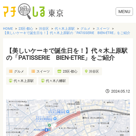
HOME
23区-都心
渋谷区
代々木上原駅
グルメ
スイーツ
【美しいケーキで誕生日を！】代々木上原駅の「PATISSERIE BIEN-ETRE」をご紹介
【美しいケーキで誕生日を！】代々木上原駅
グルメ
の「PATISSERIE BIEN-ETRE」をご紹介
グルメ
スイーツ
23区-都心
渋谷区
美容・健康
代々木上原駅
代々木八幡駅
歯医者・病院
2024.05.12
おでかけ
生活