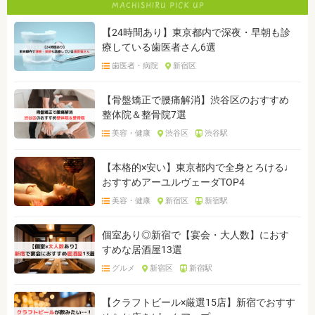
【24時間あり】東京都内で深夜・早朝も診
療している歯医者さん6選
歯医者・病院
新宿区
【骨盤矯正で腰痛解消】渋谷区のおすすめ
整体院＆整骨院7選
美容・健康
渋谷区
渋谷駅
【本格的×安い】東京都内で全身とろける♩
おすすめアーユルヴェーダTOP4
美容・健康
新宿区
新宿駅
個室あり◎新宿で【宴会・大人数】におす
すめな居酒屋13選
グルメ
新宿区
新宿駅
【クラフトビール×厳選15店】新宿でおすす