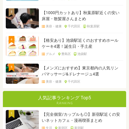
3
【1000円カットあり】秋葉原駅近くの安い
床屋・散髪屋さんまとめ
美容・健康
千代田区
秋葉原駅
4
【格安あり】池袋駅近くのおすすめホール
ケーキ4選！誕生日・手土産
グルメ
豊島区
池袋駅
5
【メンズにおすすめ】東京都内の人気リン
パマッサージ&ドレナージュ4選
美容・健康
千代田区
人気記事ランキング Top5
1
【完全個室/カップルも◎】新宿駅近くの安
いネットカフェ・漫画喫茶まとめ
生活
新宿区
新宿駅