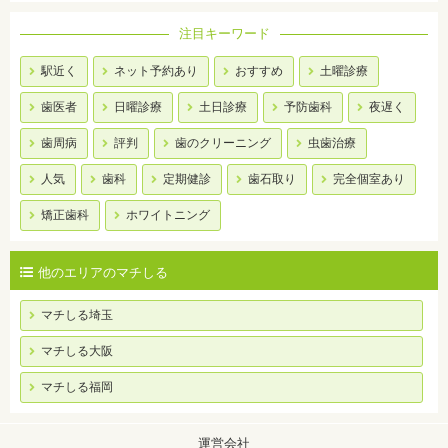
注目キーワード
駅近く
ネット予約あり
おすすめ
土曜診療
歯医者
日曜診療
土日診療
予防歯科
夜遅く
歯周病
評判
歯のクリーニング
虫歯治療
人気
歯科
定期健診
歯石取り
完全個室あり
矯正歯科
ホワイトニング
他のエリアのマチしる
マチしる埼玉
マチしる大阪
マチしる福岡
運営会社