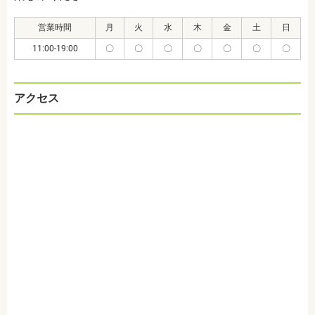
営業時間
月
火
水
木
金
土
日
11:00-19:00
〇
〇
〇
〇
〇
〇
〇
アクセス