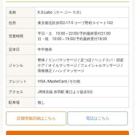
名称
K.G.Labo（ケー ジー ラボ）
住所
東京都北区赤羽2-17-5 コープ野村スイート102
平日・土 10:00～22:00/予約最終受付21:00
営業時間
日・祝 10:00～19:00/予約最終受付18:00
定休日
年中無休
整体 / リンパマッサージ / 足つぼ / ヘッドスパ・頭皮
ジャンル
ケア / オイルマッサージ / フェイシャルマッサージ /
骨格矯正 / ハンドマッサージ
クレジット
VISA /MasterCard /その他
アクセス
JR埼京線 赤羽駅 東口より徒歩5分
駐車場
無し
店舗情報詳細はこちら
電話はこちら