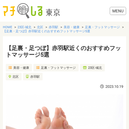
HOME
23区-城北
北区
赤羽駅
美容・健康
足裏・フットマッサージ
【足裏・足つぼ】赤羽駅近くのおすすめフットマッサージ5選
【足裏・足つぼ】赤羽駅近くのおすすめフッ
グルメ
トマッサージ5選
美容・健康
足裏・フットマッサージ
23区-城北
美容・健康
北区
赤羽駅
歯医者・病院
2023.10.19
おでかけ
生活