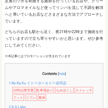
足裏のツボを刺激する施術を行っているお店や、クリー
ムやアロマオイルなど使ってリンパを流して不調を解消
へと導いているお店などさまざまな方法でアプローチし
ています。
どちらのお店も駅から近く、夜21時や22時まで施術を行
っていますので立ち寄りやすいかと思います。ぜひ参考
にしてみてください。
※本記事にはプロモーションが含まれています
Contents
[
hide
]
1
Re.Ra.Ku イトーヨーカドー赤羽店
20時以降営業
駐車場あり
もみほぐし
ストレッチ
フット
リフレ
整体
2
K.G.Labo