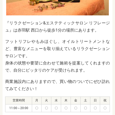
『リラクゼーション&エステティックサロン リフレージ
ュ』は赤羽駅 西口から徒歩1分の場所にあります。
フットリフレやもみほぐし、オイルトリートメントな
ど、豊富なメニューを取り揃えているリラクゼーション
サロンです。
身体の状態や要望に合わせて施術を提案してくれますの
で、自分にピッタリのケアが受けられます。
商業施設内にありますので、買い物のついでにぜひ訪れ
てみてください！
営業時間
月
火
水
木
金
土
日
祝
11:00～20:00
〇
〇
〇
〇
〇
〇
〇
〇