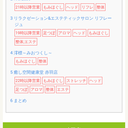
21時以降営業
もみほぐし
ヘッド
リフレ
整体
3
リラクゼーション&エステティックサロン リフレー
ジュ
19時以降営業
足つぼ
アロマ
ヘッド
もみほぐし
整体;エステ
4
澪標～みおつくし～
もみほぐし
整体
5
癒し空間健康堂 赤羽店
22時以降営業
もみほぐし
ストレッチ
ヘッド
足つぼ
アロマ
整体
エステ
6
まとめ