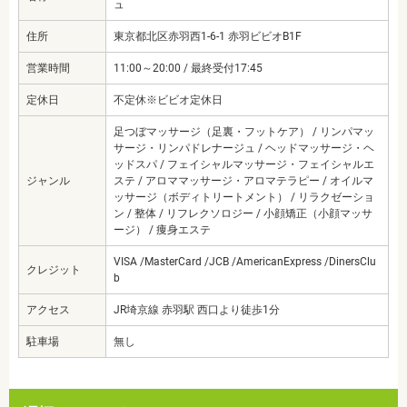
ュ
住所
東京都北区赤羽西1-6-1 赤羽ビビオB1F
営業時間
11:00～20:00 / 最終受付17:45
定休日
不定休※ビビオ定休日
足つぼマッサージ（足裏・フットケア） / リンパマッ
サージ・リンパドレナージュ / ヘッドマッサージ・ヘ
ッドスパ / フェイシャルマッサージ・フェイシャルエ
ジャンル
ステ / アロママッサージ・アロマテラピー / オイルマ
ッサージ（ボディトリートメント） / リラクゼーショ
ン / 整体 / リフレクソロジー / 小顔矯正（小顔マッサ
ージ） / 痩身エステ
VISA /MasterCard /JCB /AmericanExpress /DinersClu
クレジット
b
アクセス
JR埼京線 赤羽駅 西口より徒歩1分
駐車場
無し