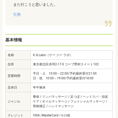
また行こうと思いました。
引用
基本情報
名称
K.G.Labo（ケー ジー ラボ）
住所
東京都北区赤羽2-17-5 コープ野村スイート102
平日・土 10:00～22:00/予約最終受付21:00
営業時間
日・祝 10:00～19:00/予約最終受付18:00
定休日
年中無休
整体 / リンパマッサージ / 足つぼ / ヘッドスパ・頭皮
ジャンル
ケア / オイルマッサージ / フェイシャルマッサージ /
骨格矯正 / ハンドマッサージ
クレジット
VISA /MasterCard /その他