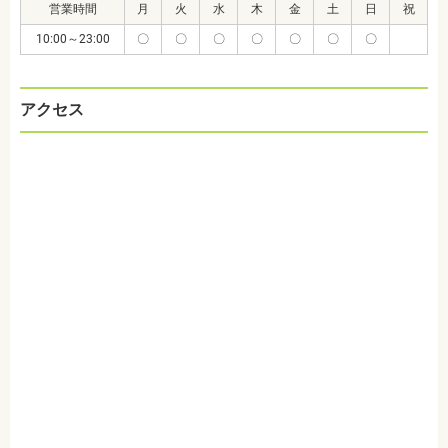
営業時間
月
火
水
木
金
土
日
祝
10:00～23:00
〇
〇
〇
〇
〇
〇
〇
アクセス