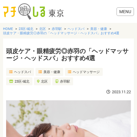
HOME
23区-城北
北区
赤羽駅
ヘッドスパ
美容・健康
頭皮ケア・眼精疲労◎赤羽の「ヘッドマッサージ・ヘッドスパ」おすすめ4選
頭皮ケア・眼精疲労◎赤羽の「ヘッドマッサ
グルメ
ージ・ヘッドスパ」おすすめ4選
ヘッドスパ
美容・健康
ヘッドマッサージ
美容・健康
23区-城北
北区
赤羽駅
歯医者・病院
2023.11.22
おでかけ
生活