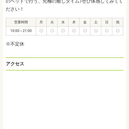
のベッドで行う、究極の癒しタイム♪ぜひ体感してみてく
ださい！
営業時間
月
火
水
木
金
土
日
祝
10:00～21:00
〇
〇
〇
〇
〇
〇
〇
〇
※不定休
アクセス