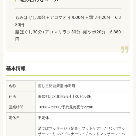
もみほぐし30分＋アロマオイル30分＋頭ツボ20分 6,8
80円
腰ほぐし30分+アロマリラク30分+頭ツボ20分 6,880
円
基本情報
名称
癒し空間健康堂 赤羽店
住所
東京都北区赤羽2-9-1 TKCビル3F
営業時間
10:00～23:00/予約最終受付22:00
定休日
不定休
足つぼマッサージ（足裏・フットケア） / リンパマッ
サージ・リンパドレナージュ / ヘッドマッサージ・ヘ