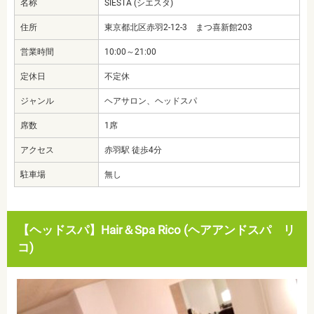
名称
SIESTA (シエスタ)
住所
東京都北区赤羽2-12-3 まつ喜新館203
営業時間
10:00～21:00
定休日
不定休
ジャンル
ヘアサロン、ヘッドスパ
席数
1席
アクセス
赤羽駅 徒歩4分
駐車場
無し
【ヘッドスパ】Hair＆Spa Rico (ヘアアンドスパ リ
コ)