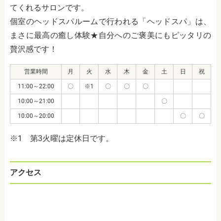
てくれるサロンです。
個室のヘッドスパルームで行われる「ヘッドスパ」は、
まさに最高の癒し体験★自分へのご褒美にもピッタリの
贅沢感です！
営業時間
月
火
水
木
金
土
日
祝
11:00～22:00
〇
※1
〇
〇
〇
10:00～21:00
〇
10:00～20:00
〇
〇
※1 第3火曜は定休日です。
アクセス