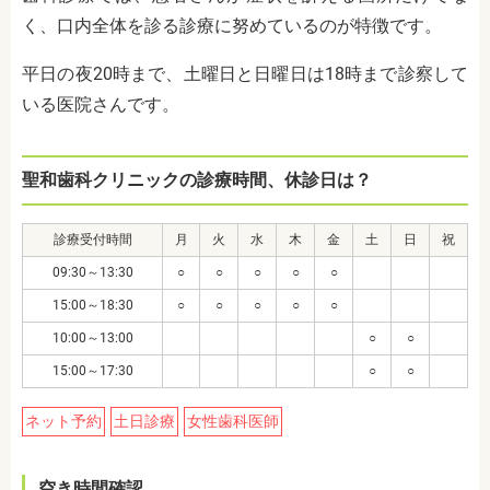
く、口内全体を診る診療に努めているのが特徴です。
平日の夜20時まで、土曜日と日曜日は18時まで診察して
いる医院さんです。
聖和歯科クリニックの診療時間、休診日は？
診療受付時間
月
火
水
木
金
土
日
祝
09:30～13:30
○
○
○
○
○
15:00～18:30
○
○
○
○
○
10:00～13:00
○
○
15:00～17:30
○
○
ネット予約
土日診療
女性歯科医師
空き時間確認