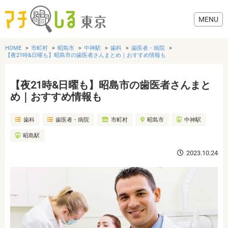
HOME
市町村
昭島市
中神駅
歯科
歯医者・病院
【夜21時&日曜も】昭島市の歯医者さんまとめ｜おすすめ情報も
【夜21時&日曜も】昭島市の歯医者さんまと
グルメ
め｜おすすめ情報も
歯科
歯医者・病院
市町村
昭島市
中神駅
美容・健康
昭島駅
歯医者・病院
2023.10.24
おでかけ
生活