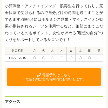
小顔調整・アンチエイジング・肌再生を行っており、完
全個室で受けられるので自分だけの時間を過ごすことが
できます♪施術台にはホルミシス効果・マイナスイオン効
果が期待されるシーツを使用するなど、細部にまでこだ
わっているのもポイント。女性が求める”理想の自分”づ
くりをサポートしているサロンです！
営業時間
月
火
水
木
金
土
日
祝
11:00～20:00
〇
〇
〇
〇
〇
〇
〇
電話予約はこちら
※電話予約は営業時間内にお願いします。
アクセス