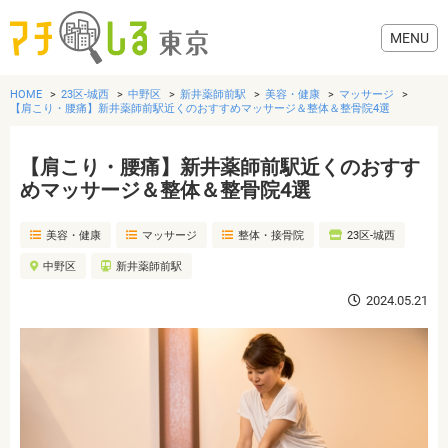
HOME
23区-城西
中野区
新井薬師前駅
美容・健康
マッサージ
【肩こり・腰痛】新井薬師前駅近くのおすすめマッサージ＆整体＆整骨院4選
【肩こり・腰痛】新井薬師前駅近くのおすす
グルメ
めマッサージ＆整体＆整骨院4選
美容・健康
マッサージ
整体・接骨院
23区-城西
美容・健康
中野区
新井薬師前駅
歯医者・病院
2024.05.21
おでかけ
生活