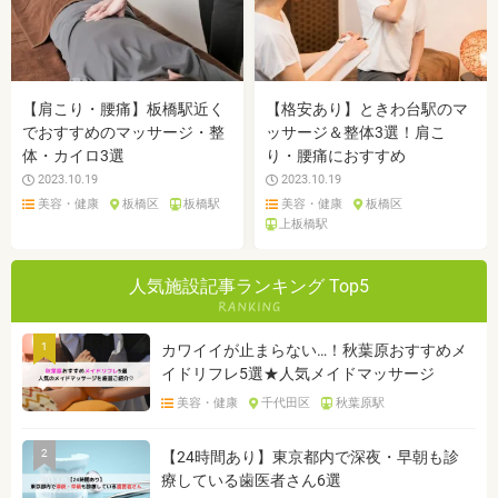
【肩こり・腰痛】板橋駅近く
【格安あり】ときわ台駅のマ
でおすすめのマッサージ・整
ッサージ＆整体3選！肩こ
体・カイロ3選
り・腰痛におすすめ
2023.10.19
2023.10.19
美容・健康
板橋区
板橋駅
美容・健康
板橋区
上板橋駅
人気施設記事ランキング Top5
1
カワイイが止まらない…！秋葉原おすすめメ
イドリフレ5選★人気メイドマッサージ
美容・健康
千代田区
秋葉原駅
2
【24時間あり】東京都内で深夜・早朝も診
療している歯医者さん6選