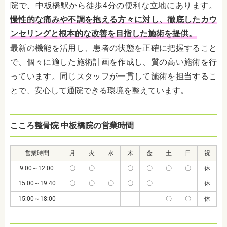
院で、中板橋駅から徒歩4分の便利な立地にあります。
慢性的な痛みや不調を抱える方々に対し、徹底したカウ
ンセリングと根本的な改善を目指した施術を提供。
最新の機能を活用し、患者の状態を正確に把握すること
で、個々に適した施術計画を作成し、質の高い施術を行
っています。同じスタッフが一貫して施術を担当するこ
とで、安心して通院できる環境を整えています。
こころ整骨院 中板橋院の営業時間
営業時間
月
火
水
木
金
土
日
祝
9:00～12:00
〇
〇
〇
〇
〇
〇
休
15:00～19:40
〇
〇
〇
〇
〇
休
15:00～18:00
〇
〇
休