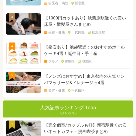
歯医者・病院
新宿区
3
【1000円カットあり】秋葉原駅近くの安い
床屋・散髪屋さんまとめ
美容・健康
千代田区
秋葉原駅
4
【格安あり】池袋駅近くのおすすめホール
ケーキ4選！誕生日・手土産
グルメ
豊島区
池袋駅
5
【メンズにおすすめ】東京都内の人気リン
パマッサージ&ドレナージュ4選
美容・健康
千代田区
人気記事ランキング Top5
1
【完全個室/カップルも◎】新宿駅近くの安
いネットカフェ・漫画喫茶まとめ