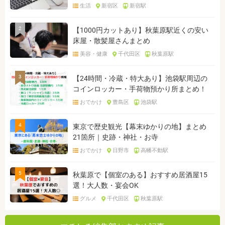
生活
新宿区
新宿駅
2
【1000円カットあり】秋葉原駅近くの安い
床屋・散髪屋さんまとめ
美容・健康
千代田区
秋葉原駅
3
【24時間・冷蔵・特大あり】池袋駅周辺の
コインロッカー・手荷物預かり所まとめ！
おでかけ
豊島区
池袋駅
4
東京で歴史観光【幕末ゆかりの地】まとめ
21箇所｜史跡・神社・お寺
おでかけ
日野市
高幡不動駅
5
秋葉原で【個室のある】おすすめ居酒屋15
選！大人数・宴会OK
グルメ
千代田区
秋葉原駅