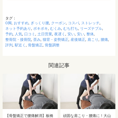
タグ：
O脚
おすすめ
ぎっくり腰
クーポン
コスパ
ストレッチ
ネット予約あり
ボキボキ
むくみ
むち打ち
リーズナブル
予約
人気
口コミ
土日営業
夜遅く
安い
安い
整体
整骨院・接骨院
歪み
猫背・姿勢矯正
産後矯正
肩こり
腰痛
評判
駅近く
骨盤矯正
骨盤調整
関連記事
【骨盤矯正で腰痛解消】板橋
頑固な肩こり・腰痛に！大山