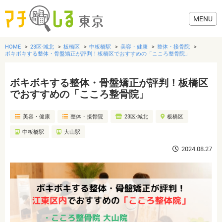
HOME
23区-城北
板橋区
中板橋駅
美容・健康
整体・接骨院
ボキボキする整体・骨盤矯正が評判！板橋区でおすすめの「こころ整骨院」
ボキボキする整体・骨盤矯正が評判！板橋区
グルメ
でおすすめの「こころ整骨院」
美容・健康
整体・接骨院
23区-城北
板橋区
美容・健康
中板橋駅
大山駅
歯医者・病院
2024.08.27
おでかけ
生活