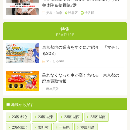
整体院＆整骨院7選
美容・健康
渋谷区
渋谷駅
特集
東京都内の業者をすぐにご紹介！「マチし
るSOS」
マチしるSOS
乗れなくなった車が高く売れる！東京都の
廃車買取情報
廃車買取
地域から探す
23区-都心
23区-城東
23区-城西
23区-城南
23区-城北
市町村
千葉県
神奈川県