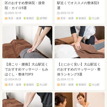
区のおすすめ整体院・接骨
駅近くでオススメの整体院3
院・カイロ5選
選
2023.10.19
2023.10.19
美容・健康
板橋区
成増駅
美容・健康
板橋区
大山駅
【肩こり・腰痛】大山駅近く
【とにかく安い】大山駅近く
でおすすめマッサージ・もみ
のおすすめのマッサージ・整
ほぐし・整体TOP3
体ランキング3選
2024.05.23
2024.12.13
美容・健康
板橋区
大山駅
美容・健康
板橋区
大山駅