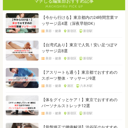
マチしる編集部おすすめ記事
【今から行ける】東京都内の24時間営業マ
ッサージ店4選（深夜早朝OK）
美容・健康
新宿区
新宿駅
【台湾式あり】東京で人気！安い足つぼマ
ッサージ店8選
美容・健康
新宿区
新宿駅
【アスリートも通う】東京都でおすすめの
スポーツ整体・マッサージ9選
美容・健康
港区
六本木駅
【体をグイッとケア！】東京でおすすめの
パーソナルストレッチ12選
美容・健康
新宿区
新宿駅
【骨盤矯正で腰痛解消】渋谷区のおすすめ