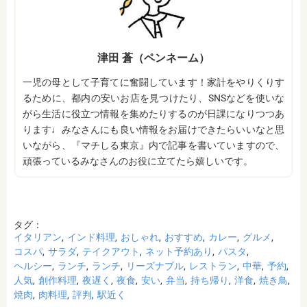
津田 蒼（ペンネーム）
一児の母として子育てに奮闘しています！家計をやりくりす
るために、都内の安いお店を見つけたり、SNSなどを使いな
がら生活に役立つ情報を集めたりするのが日課になりつつあ
ります♩みなさんにも良い情報をお届けできたらいいなと思
いながら、『マチしる東京』内で記事を書いていますので、
頑張っているみなさんのお役に立てたら嬉しいです。
タグ：
イタリアン
インド料理
おしゃれ
おすすめ
カレー
グルメ
コスパ
サラダ
テイクアウト
ネット予約あり
パスタ
ヘルシー
ランチ
ランチ
リーズナブル
レストラン
中華
予約
人気
創作料理
夜遅く
夜食
安い
弁当
持ち帰り
洋食
焼き鳥
焼肉
肉料理
評判
駅近く