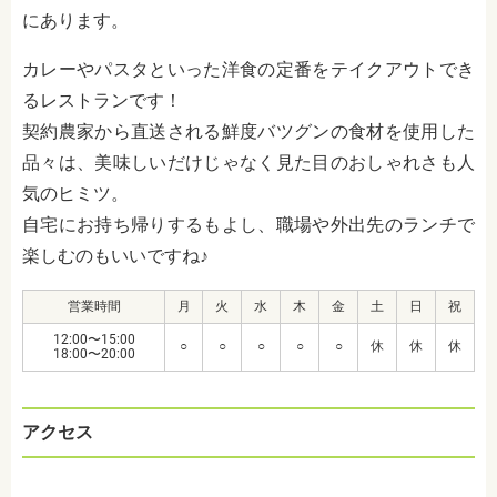
にあります。
カレーやパスタといった洋食の定番をテイクアウトでき
るレストランです！
契約農家から直送される鮮度バツグンの食材を使用した
品々は、美味しいだけじゃなく見た目のおしゃれさも人
気のヒミツ。
自宅にお持ち帰りするもよし、職場や外出先のランチで
楽しむのもいいですね♪
営業時間
月
火
水
木
金
土
日
祝
12:00〜15:00
○
○
○
○
○
休
休
休
18:00〜20:00
アクセス