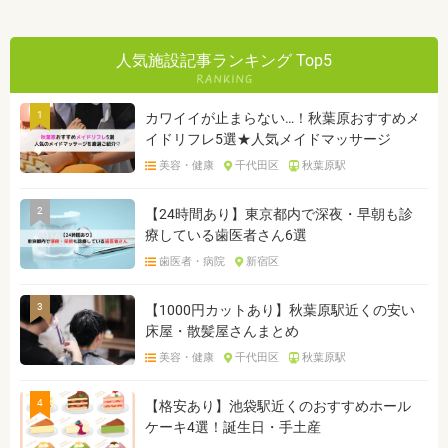
人気施設記事ランキング Top5
1
カワイイが止まらない…！秋葉原おすすめメ
イドリフレ5選★人気メイドマッサージ
美容・健康
千代田区
秋葉原駅
2
【24時間あり】東京都内で深夜・早朝も診
療している歯医者さん6選
歯医者・病院
新宿区
3
【1000円カットあり】秋葉原駅近くの安い
床屋・散髪屋さんまとめ
美容・健康
千代田区
秋葉原駅
4
【格安あり】池袋駅近くのおすすめホール
ケーキ4選！誕生日・手土産