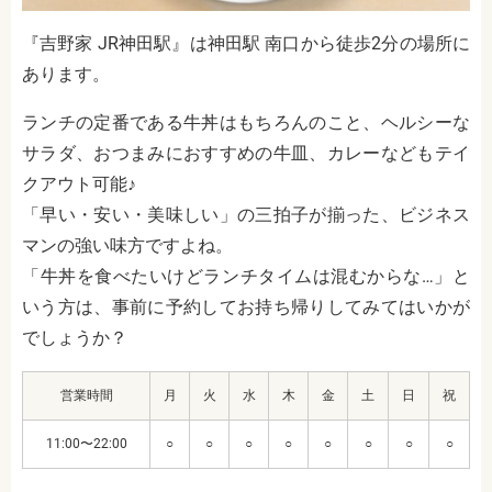
『吉野家 JR神田駅』は神田駅 南口から徒歩2分の場所に
あります。
ランチの定番である牛丼はもちろんのこと、ヘルシーな
サラダ、おつまみにおすすめの牛皿、カレーなどもテイ
クアウト可能♪
「早い・安い・美味しい」の三拍子が揃った、ビジネス
マンの強い味方ですよね。
「牛丼を食べたいけどランチタイムは混むからな…」と
いう方は、事前に予約してお持ち帰りしてみてはいかが
でしょうか？
営業時間
月
火
水
木
金
土
日
祝
11:00〜22:00
○
○
○
○
○
○
○
○