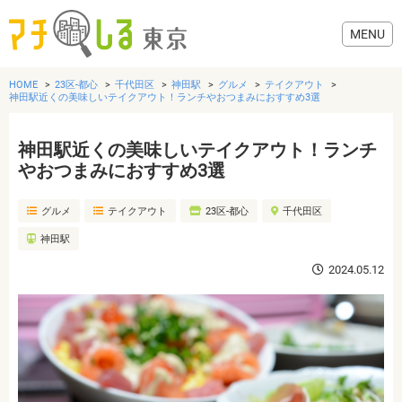
HOME
23区-都心
千代田区
神田駅
グルメ
テイクアウト
神田駅近くの美味しいテイクアウト！ランチやおつまみにおすすめ3選
神田駅近くの美味しいテイクアウト！ランチ
グルメ
やおつまみにおすすめ3選
グルメ
テイクアウト
23区-都心
千代田区
美容・健康
神田駅
歯医者・病院
2024.05.12
おでかけ
生活