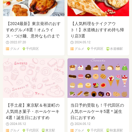
【2024最新】東京発祥のおす
【人気料理をテイクアウ
すめグルメ8選！オムライ
ト！】水道橋おすすめ持ち帰
ス・つけ麺、意外なものまで
り店3選
2022.07.20
2024.05.12
グルメ
千代田区
グルメ
千代田区
水道橋駅
【手土産】東京駅＆有楽町の
当日予約受取も！千代田区の
人気焼き菓子・ホールケーキ
人気ホールケーキ5選＊誕生
4選！誕生日におすすめ
日におすすめ
2024.05.12
2024.05.12
グルメ
千代田区
東京駅
グルメ
千代田区
秋葉原駅