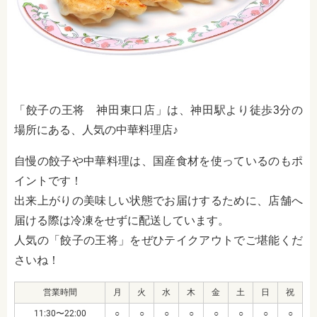
「餃子の王将 神田東口店」は、
神田駅より徒歩3分
の
場所にある、人気の中華料理店♪
自慢の餃子や中華料理は、国産食材を使っているのもポ
イントです！
出来上がりの美味しい状態でお届けするために、店舗へ
届ける際は冷凍をせずに配送しています。
人気の「餃子の王将」をぜひテイクアウトでご堪能くだ
さいね！
営業時間
月
火
水
木
金
土
日
祝
11:30〜22:00
○
○
○
○
○
○
○
○