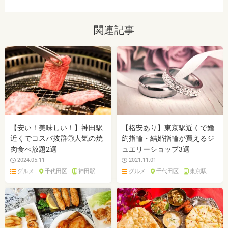
関連記事
【安い！美味しい！】神田駅
【格安あり】東京駅近くで婚
近くでコスパ抜群◎人気の焼
約指輪・結婚指輪が買えるジ
肉食べ放題2選
ュエリーショップ3選
2024.05.11
2021.11.01
グルメ
千代田区
神田駅
グルメ
千代田区
東京駅