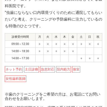
科医院です。
”虫歯にならない口内環境づくりのために通院してもらい
たい”と考え、クリーニングや予防歯科に注力しているの
も特徴のひとつです。
診療受付時間
月
火
水
木
金
土
日
祝
09:00～12:30
○
○
○
○
○
○
○
○
14:00～18:30
○
○
○
○
○
14:00～17:30
○
○
○
ネット予約
土日診療
急患対応
院内処方
個室
女性歯科医師
※歯のクリーニングをご希望の方は、お電話にてお問い
合わせをお願いします。