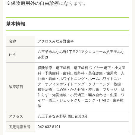
※保険適用外の自由診療になります。
基本情報
名称
アクロスみなみ野歯科
八王子市みなみ野1丁目2-1アクロスモール八王子みな
住所
み野2F
保険診療・矯正歯科・矯正歯科 ワイヤー矯正・小児歯
科・予防歯科・歯科口腔外科・美容診療・歯周病・入
れ歯・義歯・ホワイトニング・ホームホワイトニン
グ・オフィスホワイトニング・クリーニング・抜歯・
診療項目
根管治療・つめ物・かぶせ物・差し歯・ブリッジ・親
知らず・知覚過敏・小児矯正・噛み合わせ・虫歯・ワ
イヤー矯正・ジェットクリーニング・PMTC・歯科検
診
アクセス
八王子みなみ野駅 西口徒歩3分
固定電話番号
042-632-8101