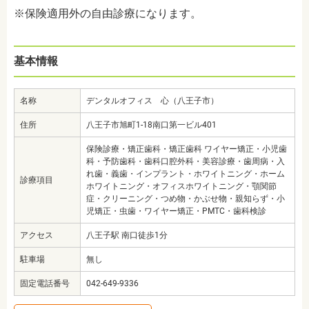
※保険適用外の自由診療になります。
基本情報
名称
デンタルオフィス 心（八王子市）
住所
八王子市旭町1-18南口第一ビル401
保険診療・矯正歯科・矯正歯科 ワイヤー矯正・小児歯
科・予防歯科・歯科口腔外科・美容診療・歯周病・入
れ歯・義歯・インプラント・ホワイトニング・ホーム
診療項目
ホワイトニング・オフィスホワイトニング・顎関節
症・クリーニング・つめ物・かぶせ物・親知らず・小
児矯正・虫歯・ワイヤー矯正・PMTC・歯科検診
アクセス
八王子駅 南口徒歩1分
駐車場
無し
固定電話番号
042-649-9336