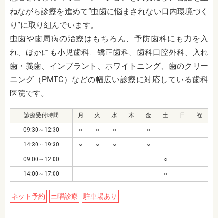
ねながら診療を進めて”虫歯に悩まされない口内環境づく
り”に取り組んでいます。
虫歯や歯周病の治療はもちろん、予防歯科にも力を入
れ、ほかにも小児歯科、矯正歯科、歯科口腔外科、入れ
歯・義歯、インプラント、ホワイトニング、歯のクリー
ニング（PMTC）などの幅広い診療に対応している歯科
医院です。
診療受付時間
月
火
水
木
金
土
日
祝
09:30～12:30
○
○
○
○
14:30～19:30
○
○
○
○
09:00～12:00
○
14:00～17:00
○
ネット予約
土曜診療
駐車場あり