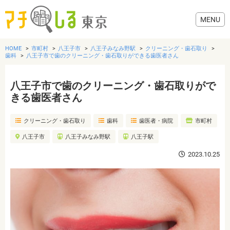
HOME
市町村
八王子市
八王子みなみ野駅
クリーニング・歯石取り
歯科
八王子市で歯のクリーニング・歯石取りができる歯医者さん
八王子市で歯のクリーニング・歯石取りがで
グルメ
きる歯医者さん
クリーニング・歯石取り
歯科
歯医者・病院
市町村
美容・健康
八王子市
八王子みなみ野駅
八王子駅
歯医者・病院
2023.10.25
おでかけ
生活