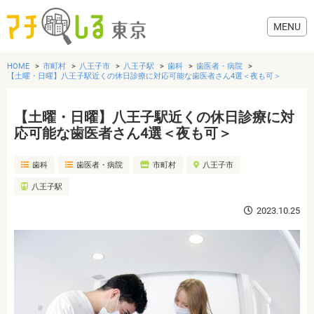
HOME
市町村
八王子市
八王子駅
歯科
歯医者・病院
【土曜・日曜】八王子駅近くの休日診療に対応可能な歯医者さん4選＜夜も可＞
【土曜・日曜】八王子駅近くの休日診療に対
グルメ
応可能な歯医者さん4選＜夜も可＞
歯科
歯医者・病院
市町村
八王子市
美容・健康
八王子駅
歯医者・病院
2023.10.25
おでかけ
生活