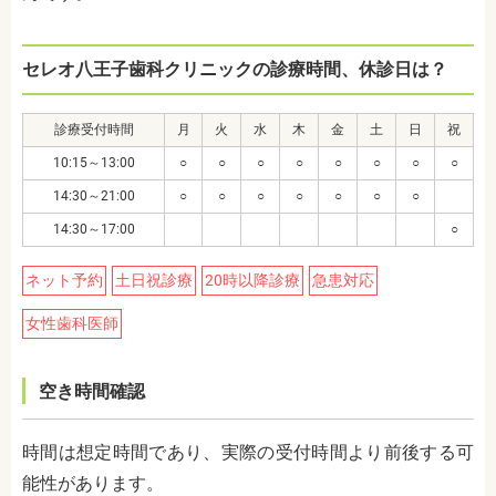
セレオ八王子歯科クリニックの診療時間、休診日は？
診療受付時間
月
火
水
木
金
土
日
祝
10:15～13:00
○
○
○
○
○
○
○
○
14:30～21:00
○
○
○
○
○
○
○
14:30～17:00
○
ネット予約
土日祝診療
20時以降診療
急患対応
女性歯科医師
空き時間確認
時間は想定時間であり、実際の受付時間より前後する可
能性があります。