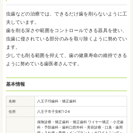
虫歯などの治療では、できるだけ歯を削らないように工
夫しています。
歯を削る深さや範囲をコントロールできる器具を使い、
虫歯に侵されている部分のみを取り除くように努めてい
ます。
少しでも削る範囲を抑えて、歯の健康寿命の維持できる
ように努めている歯医者さんです。
基本情報
名称
八王子I'S歯科・矯正歯科
住所
八王子市子安町1-2-6
保険診療・矯正歯科・矯正歯科 ワイヤー矯正・小児歯
科・予防歯科・歯科口腔外科・美容診療・口臭・歯周
病・入れ歯・義歯・インプラント・ホワイトニング・