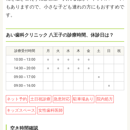
もありますので、小さな子ども連れの方にもおすすめで
す。
あい歯科クリニック 八王子の診療時間、休診日は？
診療受付時間
月
火
水
木
金
土
日
祝
10:00～13:00
○
○
○
○
○
14:30～20:00
○
○
○
○
○
09:00～17:00
○
09:00～16:00
○
ネット予約
土日祝診療
急患対応
駐車場あり
院内処方
キッズスペース
女性歯科医師
空き時間確認