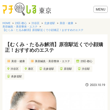
HOME
23区-都心
渋谷区
北参道駅
美容・健康
美容鍼灸・美容整体・エステ
【むくみ・たるみ解消】原宿駅近くで小顔矯正！おすすめのエステ
【むくみ・たるみ解消】原宿駅近くで小顔矯
グルメ
正！おすすめのエステ
美容・健康
美容・健康
美容鍼灸・美容整体・エステ
23区-都心
渋谷区
港区
北参道駅
原宿駅
渋谷駅
歯医者・病院
表参道駅
2023.10.19
おでかけ
生活