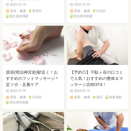
2023.10.19
2023.10.19
美容・健康
新宿区
美容・健康
渋谷区
国立競技場駅
明治神宮前駅
原宿(明治神宮前)駅近く！お
【予約◎】千駄ヶ谷の口コミ
すすめのフットマッサージ＊
で人気！おすすめの整体＆マ
足ツボ・足裏ケア
ッサージ店BEST4！
2023.10.19
2024.05.14
美容・健康
渋谷区
美容・健康
港区
表参道駅
明治神宮前駅