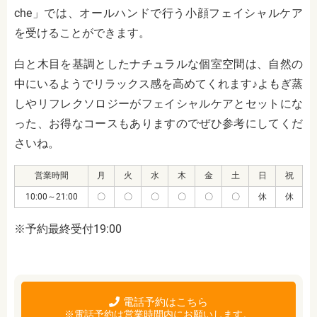
che」では、オールハンドで行う小顔フェイシャルケア
を受けることができます。
白と木目を基調としたナチュラルな個室空間は、自然の
中にいるようでリラックス感を高めてくれます♪よもぎ蒸
しやリフレクソロジーがフェイシャルケアとセットにな
った、お得なコースもありますのでぜひ参考にしてくだ
さいね。
営業時間
月
火
水
木
金
土
日
祝
10:00～21:00
〇
〇
〇
〇
〇
〇
休
休
※予約最終受付19:00
電話予約はこちら
※電話予約は営業時間内にお願いします。