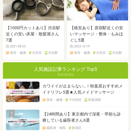
【1000円カットあり】渋谷駅
【格安あり】原宿駅近くの安
近くの安い床屋・散髪屋さん
いマッサージ・整体・もみほ
7選
ぐし5選
2021.08.03
2023.10.19
美容・健康
渋谷区
渋谷駅
美容・健康
渋谷区
渋谷駅
人気施設記事ランキング Top5
1
カワイイが止まらない…！秋葉原おすすめメ
イドリフレ5選★人気メイドマッサージ
美容・健康
千代田区
秋葉原駅
2
【24時間あり】東京都内で深夜・早朝も診
療している歯医者さん6選
歯医者・病院
新宿区