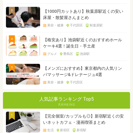
3
【1000円カットあり】秋葉原駅近くの安い
床屋・散髪屋さんまとめ
美容・健康
千代田区
秋葉原駅
4
【格安あり】池袋駅近くのおすすめホール
ケーキ4選！誕生日・手土産
グルメ
豊島区
池袋駅
5
【メンズにおすすめ】東京都内の人気リン
パマッサージ&ドレナージュ4選
美容・健康
千代田区
人気記事ランキング Top5
1
【完全個室/カップルも◎】新宿駅近くの安
いネットカフェ・漫画喫茶まとめ
生活
新宿区
新宿駅