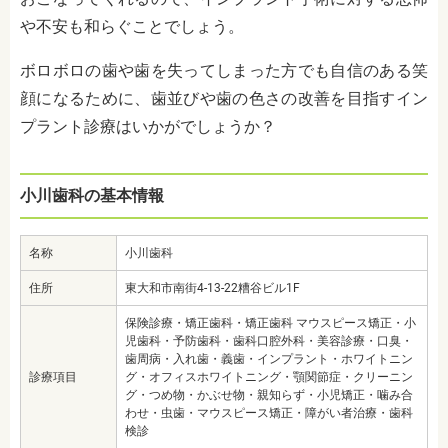
や不安も和らぐことでしょう。
ボロボロの歯や歯を失ってしまった方でも自信のある笑
顔になるために、歯並びや歯の色さの改善を目指すイン
プラント診療はいかがでしょうか？
小川歯科の基本情報
名称
小川歯科
住所
東大和市南街4-13-22糟谷ビル1F
保険診療・矯正歯科・矯正歯科 マウスピース矯正・小
児歯科・予防歯科・歯科口腔外科・美容診療・口臭・
歯周病・入れ歯・義歯・インプラント・ホワイトニン
診療項目
グ・オフィスホワイトニング・顎関節症・クリーニン
グ・つめ物・かぶせ物・親知らず・小児矯正・噛み合
わせ・虫歯・マウスピース矯正・障がい者治療・歯科
検診