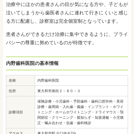
治療中にほかの患者さんの目が気になる方や、子どもが
泣いてしまうから歯医者さんに連れて行きにくいと感じ
る方に配慮し、診察室は完全個室制となっています。
患者さんができるだけ治療に集中できるように、プライ
バシーの尊重に努めているのが特徴です。
内野歯科医院の基本情報
名称
内野歯科医院
住所
東大和市南街２－８０－３
保険診療・小児歯科・予防歯科・歯科口腔外科・美容
診療・歯周病・入れ歯・義歯・インプラント・ホワイ
診療項目
トニング・ホームホワイトニング・ドライマウス・顎
関節症・クリーニング・親知らず・知覚過敏・小児矯
正・噛み合わせ・虫歯・歯科検診
アクセス
東大和市駅 出口徒歩7分