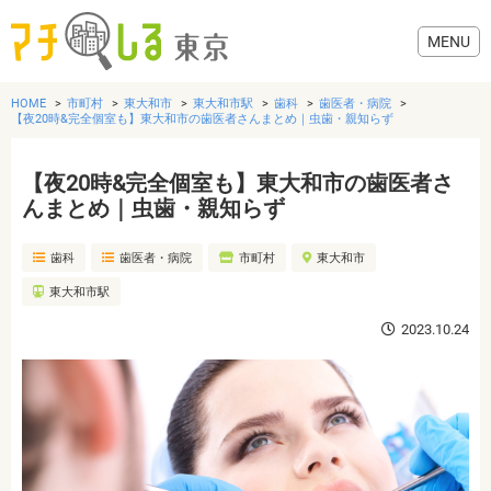
HOME
市町村
東大和市
東大和市駅
歯科
歯医者・病院
【夜20時&完全個室も】東大和市の歯医者さんまとめ｜虫歯・親知らず
【夜20時&完全個室も】東大和市の歯医者さ
グルメ
んまとめ｜虫歯・親知らず
歯科
歯医者・病院
市町村
東大和市
美容・健康
東大和市駅
歯医者・病院
2023.10.24
おでかけ
生活