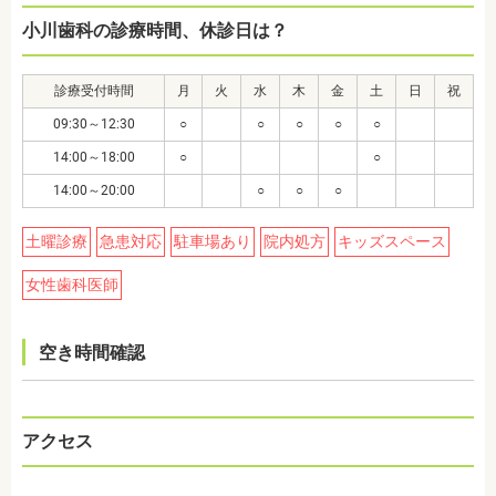
小川歯科の診療時間、休診日は？
診療受付時間
月
火
水
木
金
土
日
祝
09:30～12:30
○
○
○
○
○
14:00～18:00
○
○
14:00～20:00
○
○
○
土曜診療
急患対応
駐車場あり
院内処方
キッズスペース
女性歯科医師
空き時間確認
アクセス