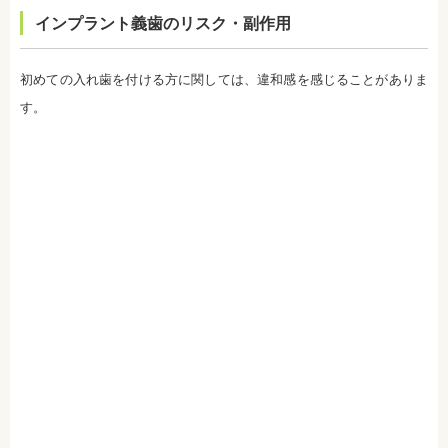
日本大学歯学部卒業
インプラント義歯のリスク・副作用
日本大学歯学部口腔外科第２講座大学院卒業
歯学博士（口腔外科学）
日本大学歯学部非常勤講師
初めての入れ歯を付ける方に関しては、違和感を感じることがありま
社会福祉法人富士白苑理事
す。