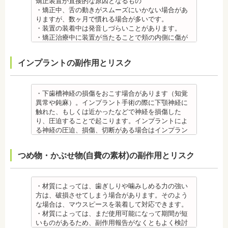
矯正装置が直接的な原因となるもの
医師の指示を仰いでください。
ます。
・矯正中、舌の動きがスムーズにいかない場合があ
抜歯・麻酔 ・矯正をしたい箇所に十分なスペースが
・矯正装置を装着した直後や、ワイヤーを交換した
りますが、数ヶ月で慣れる場合が多いです。
ない場合は、抜歯を必要とすることもあります。健
直後に痛みを感じることがありますが、数日でおさ
・装置の装着中は発音しづらいことがあります。
康上問題のない歯を抜歯する場合もあります。
まる場合が多いです。また、冷たいものを飲んだと
・矯正治療中に装置が当たることで頬の内側に傷が
・抜歯する場合は麻酔注射を行います。麻酔薬の中
きにしみる「知覚過敏」があらわれる場合がありま
ついたり、口内炎になったり、歯の移動に伴う痛み
には、成分に心拍数、血圧を上げる作用があるもの
すが、数日で改善されます。長期間痛む場合は、歯
を感じることもありますので、必要に応じワックス
インプラントの副作用とリスク
もあるため、心が起こることもあります。臓や血圧
科医師に相談しましょう。
で対処する場合やその他の対処策を行う場合があり
に問題がある方が使用すると、動悸、血圧上昇を起
金属アレルギー
ます。
こす場合があります。また、麻酔がきいている最中
・矯正装置には、さまざまな金属素材が使用されて
・矯正装置を装着した直後や、ワイヤーを交換した
は、頬を噛んだり、熱いものを飲んだりしてもわか
いるため、金属アレルギーのある方、不安がある方
直後に痛みを感じることがありますが、数日でおさ
・下歯槽神経の損傷をおこす場合があります（知覚
らないため、口腔内を傷つけるリスクがあります。
は、皮膚科で行われているパッチテストをうけて、
まる場合が多いです。また、冷たいものを飲んだと
異常や鈍麻）。インプラント手術の際に下顎神経に
さらに、麻酔によって悪心、嘔吐、アレルギー反応
アレルギー材料を特定し、歯科医師に伝えてくださ
きにしみる「知覚過敏」があらわれる場合がありま
触れた、もしくは近かったなどで神経を損傷した
虫歯・歯周病 ・矯正治療中、矯正装置の周りなど、
い。矯正装置を装着したあとに、皮膚や口腔の粘膜
すが、基本的には数日で改善されます。長期間痛む
り、圧迫することで起こります。インプラントによ
ブラッシング（歯磨き）しにくい部分ができるた
にアレルギー症状が起きた場合は、速やかに歯科医
場合は、歯科医師に相談しましょう。
る神経の圧迫、損傷、切断がある場合はインプラン
め、虫歯や歯周炎のリスクが高くなります。
師の指示を仰いでください。
金属アレルギー
トを撤去します。経過を見る場合や、内服薬で治療
間食を控え、矯正治療中に合ったブラッシング指導
抜歯・麻酔
・矯正装置には、さまざまな金属素材が使用されて
を行うこともあります。
つめ物・かぶせ物(自費の素材)の副作用とリスク
を歯科医師より受けて 、毎日丁寧なブラッシング、
・矯正をしたい箇所に十分なスペースがない場合
いるため、金属アレルギーのある方、不安がある方
・上あごにインプラントを埋める際に、上顎洞を破
歯を清潔にしてリスクを抑えましょう。また、歯科
は、抜歯を必要とする場合もあります。健康上問題
は、皮膚科で行われているパッチテストをうけて、
る場合があります。手術した時に感染が生じると蓄
医院において、歯のクリーニングやフッ素塗布など
のない歯の抜歯の場合もあります。
アレルギー材料を特定し、歯科医師に伝えてくださ
膿症になる場合があります。この場合は、インプラ
のケアをすることも役立ちます。
・抜歯する場合は麻酔注射を行います。麻酔の中に
い。矯正装置を装着したあとに、皮膚や口腔の粘膜
ントを除去する場合もあります。また、蓄膿症の治
・材質によっては、歯ぎしりや噛みしめる力の強い
・矯正中に虫歯が悪化した場合は、矯正終了後に虫
は、成分に心拍数、血圧を上げる作用があるものも
にアレルギー症状が起きた場合は、速やかに歯科医
療には耳鼻咽喉科にて治療が必要な場合もありま
方は、破損させてしまう場合があります。そのよう
歯の治療をする、もしくは、矯正中に器具を一度外
あるため、心臓や血圧に問題がある方が使用する
師の指示を仰いでください。
す。
な場合は、マウスピースを装着して対応できます。
して治療を行う必要が生じることがあります。
と、動悸、血圧上昇を起こす場合があります。ま
抜歯・麻酔
・インプラントは、入れ歯の治療とは異なり、外科
・材質によっては、まだ使用可能になって期間が短
・基本的に、矯正中には虫歯や歯周病の治療が行え
た、頬を噛んでもわからなかったり、熱いものを飲
・矯正をしたい箇所に十分なスペースがない場合
手術を行う必要があります。手術により今までは何
いものがあるため、副作用報告がなくともよく検討
ません。そのため矯正前にこれらの治療を終わらせ