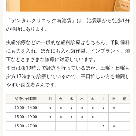
「デンタルクリニック南池袋」は、池袋駅から徒歩1分
の場所にあります。
虫歯治療などの一般的な歯科診療はもちろん、予防歯科
にも力を入れ、ほかにも入れ歯作製、インプラント、矯
正などさまざまな診療に対応しています。
平日は夜19時まで診療を行っているほか、土曜・日曜も
夕方17時まで診療しているので、平日忙しい方も通院し
やすい歯医者さんです。
診療受付時間
月
火
水
木
金
土
日
祝
10:00～14:00
○
○
○
○
○
○
○
15:00～19:00
○
○
○
○
○
15:00～17:00
○
○