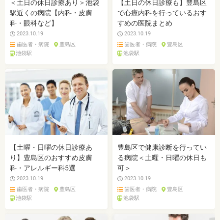
＜土日の休日診療あり＞池袋
【土日の休日診療も】豊島区
駅近くの病院【内科・皮膚
で心療内科を行っているおす
科・眼科など】
すめの医院まとめ
2023.10.19
2023.10.19
歯医者・病院
豊島区
歯医者・病院
豊島区
池袋駅
池袋駅
【土曜・日曜の休日診療あ
豊島区で健康診断を行ってい
り】豊島区のおすすめ皮膚
る病院＜土曜・日曜の休日も
科・アレルギー科5選
可＞
2023.10.19
2023.10.19
歯医者・病院
豊島区
歯医者・病院
豊島区
池袋駅
池袋駅