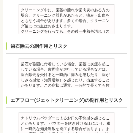
らわれる治療です。また、歯科医師との見解の相違
なると、咀嚼障害、頭痛、肩こりを招く事がありま
正前にこれらの治療を終わらせる必要があります。
・インプラント治療は、入れ歯、ブリッジ治療とは
先生
るのに対し、クリーニングは歯科医院によっては歯
も起こりえます。歯科医師とよくご相談ください。
す。
矯正専門の歯科の場合は、一般の歯科で虫歯、歯周
異なり保険適用外となります。
【プロフィール】
石を落とすスケーリングの場合や、PMTCの場合もあ
クリーニング中に、歯茎の腫れや歯肉炎のある方の
・矯正力が強すぎると、歯の根が短くなる「歯根吸
また、かみ合わせのバランスが崩れることで、口が
病の治療を行う必要もあります。
・インプラント治療は、お子様、妊婦の方は受けら
日本大学歯学部卒業
るので、事前に内容を確認されるとよいでしょう。
場合、クリーニング器具があたると、痛み・出血を
収」が起こるリスクが高くなります。
大きく開かない、食事を噛むときに痛みが出る顎関
治療終了後
れません。骨の成長途中になるお子様は、インプラ
日本大学歯学部口腔外科第２講座大学院卒業
監修医情報 医療法人社団日坂会 理事長 日坂充
ともなう場合があります。多くの場合、クリーニン
・歯や骨の状態、歯の動きを妨げる癖があった場
節症を発症する場合があります。他にも自律神経失
・矯正終了後に噛み合わせが悪くなる可能性があり
ント治療はできません。痛み止め、抗生物質等を治
歯学博士（口腔外科学）
宏先生
グ後には出血はおさまります。
合、虫歯や歯周病の発生など、治療計画よりも治療
調症になることもあります。かみ合わせが原因の場
ます。
療に使用するため妊娠中、妊娠の可能性のある方、
日本大学歯学部非常勤講師
【プロフィール】
クリーニングを行っても、その後一生着色汚れ（ス
期間が長くなる場合があります。
合は、かみ合わせの治療を行います。 その他
噛み合わせが悪くなると、咀嚼障害、頭痛、肩こり
授乳中の方は、インプラント治療はお控えくださ
社会福祉法人富士白苑理事
日本大学歯学部卒業
テイン）や歯垢・歯石がつかないわけではありませ
・矯正治療では、歯肉が下がる場合（歯肉退縮）が
・矯正中、頭痛、首や肩のこり、強い倦怠感、吐き
を招く事があります。また、噛み合わせのバランス
い。
日本大学歯学部口腔外科第２講座大学院卒業
ん。クリーニング後にも、日々の生活で再付着しま
あります。特に切歯（せっし：上下前歯各4本）、歯
気、不眠など不定愁訴が起こる場合がありますの
が崩れることで、口が大きく開かない、食事を噛む
・心臓の疾患、骨粗鬆症等、内科的にインプラント
歯石除去の副作用とリスク
歯学博士（口腔外科学）
す。また、歯科のクリーニングだけでは、虫歯や歯
の凸凹が大きい患者様の場合、発症する事がありま
で、鎮痛剤、吐き気止め等、歯科医師の指示のもと
ときに痛みが出る顎関節症を発症する場合がありま
治療に適さないケースもあります。また、普段服薬
日本大学歯学部非常勤講師 社会福祉法人富士白苑理
周病の予防にはなりません。
す。
服用する場合があります。
す。他にも自律神経失調症になることもあります。
している血圧のお薬等も治療に影響する場合があり
事
毎日のブラッシングなどは継続して行う必要があり
・顎の成長に合わせて歯並びを治していくため、一
・治療中と治療後の見た目に個人差が大きくあらわ
噛み合わせが原因の場合は、噛み合わせの治療を行
ます。治療相談時に申告してください。
ます。
歯石が強固に付着している場合、歯茎に炎症を起こ
時的に歯並びが悪い状態になることもあります。
れる治療です。また、歯科医師との見解の相違も起
います。
・歯がない箇所のリカバリー治療ですが、その欠損
備考
している場合、歯周病が進行している場合などは、
・大人になってから再度矯正が必要になることがあ
こりえます。歯科医師とよくご相談ください。
・矯正終了後に矯正箇所が元に戻る場合もありま
箇所のみの治療ではなく、全体のかみ合わせを提案
自宅で、歯磨きをしていても、落とすことの出来な
歯石除去を受けると一時的に痛みを感じたり、歯が
ります。
・矯正力が強すぎると、歯の根が短くなる「歯根吸
す。
してくれる方針を選択するとよいでしょう。
い汚れや、歯石の元となる歯垢・バイオフィルムを
しみる感覚（知覚過敏）を感じたり、出血すること
・定期的な通院などにご協力いただけない場合、治
収」が起こるリスクが高くなります。
その他
・手術ではありますが、麻酔を行うため、手術中に
歯科で専門の機器・技術によって除去する技術で
があります。この症状は通常、一時的で長くても数
療の結果に差が出る場合があります。
・歯や骨の状態、歯の動きを妨げる癖があった場
・治したい部分の一部の歯並びにのみ対応できま
痛みを感じることは基本的にありません。
す。
日で落ち着いてなくなります。
・個人差により治療期間が数年かかることがありま
合、虫歯や歯周病の発生など、治療計画よりも治療
す。全体の噛み合わせが整っていない場合は、治療
監修医情報 医療法人社団日坂会 理事長 日坂充宏
クリーニング後にフッ素塗布を行えば、より虫歯予
また、歯石除去に使われる機器は、治療中、高音が
す。
期間が長くなる場合があります。
を進めることができない場合もあります。
先生
エアフロー(ジェットクリーニング)の副作用とリスク
防に効果的です。
鳴り響きます。機器は歯石が多い人、広範囲に歯石
・固いものが一時的に噛めなくなることがありま
・矯正治療では、歯肉が下がる場合（歯肉退縮）が
・矯正中、頭痛、首や肩のこり、強い倦怠感、吐き
【プロフィール】
監修医情報 菊地由利佳先生
が付いている人に使われるのですが、高音が苦手な
す。また、ガムや餅など、装置に引っかかるものが
あります。特に切歯（せっし：上下前歯各4本）、歯
気、不眠など不定愁訴が起こる場合がありますの
日本大学歯学部卒業
【プロフィール】
人は音を我慢する必要があります。
食べられなくなることもあります。
の凸凹が大きい患者様の場合、発症する事がありま
で、鎮痛剤、吐き気止め等、歯科医師の指示のもと
日本大学歯学部口腔外科第２講座大学院卒業
日本歯科大学新潟生命歯学部卒業
備考
・装置が壊れることがあります。その際は歯科医師
ナトリウムパウダーによるお口の不快感を感じるこ
す。
服用する場合があります。
歯学博士（口腔外科学）
新潟大学医歯学総合病院にて研修
歯石とは、歯垢が石のように固くなって歯と歯の間
に相談してください。
とがあります。 パウダーを吹き付ける圧により、稀
・個人差により治療期間が数年かかることがありま
・治療中と治療後の見た目に個人差が大きくあらわ
日本大学歯学部非常勤講師
都内歯科医院にて勤務
や歯の表面、歯茎と歯の隙間などにこびりついたも
・個人差がありますが、矯正装置にかなりのストレ
に一時的な知覚過敏を発症する場合があります。ま
す。
れる治療です。また、歯科医師との見解の相違も起
社会福祉法人富士白苑理事