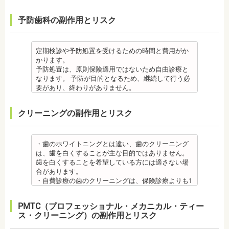
んでもわからないため、口腔内を傷つけるリスクが
は、抜歯を必要とする場合もあります。健康上問題
の問題もなかった神経や血管などにも手を加えるこ
する必要があります。
る必要があります。矯正を専門とする歯科医院の場
あります。
のない歯の抜歯の場合もあります。抜歯する場合は
とがあるためリスクがあります。また、手術自体受
ジルコニア
合は、一般的な歯科医院で、事前に虫歯、歯周病の
予防歯科の副作用とリスク
さらに、麻酔によって悪心、嘔吐、アレルギー反応
痛みを感じることもありますので、歯科医師の判断
けられない場合もあります。免疫力や抵抗力が低下
・ジルコニア自体が割れてしまうのではなく、表面
治療を行う必要があることもあります。
が起こることもあります。
のもと麻酔を行うこともあります。麻酔の中には、
しやすく、歯周病の発生リスクの高いとされる糖尿
を覆っているポーセレンというセラミックが割れて
治療終了後
虫歯・歯周病
成分に心拍数、血圧を上げる作用があるものもある
病の方、口腔内の衛生状態の悪い方や、あごの骨が
しまうことのほうが多くあります。
・矯正終了後に矯正箇所が元に戻る場合もありま
・矯正中、虫歯が悪化する場合があります。治療終
ため、心臓や血圧に問題がある方が使用すると、動
足りない方、喫煙者の方は、事前に生活習慣の改
原因のひとつとしては、ポーセレンというセラミッ
定期検診や予防処置を受けるための時間と費用がか
す。その程度に個人差があります。
了後に虫歯の治療をする場合と器具を一度外して虫
悸、血圧上昇を起こす場合があります。また、頬を
善、治療が必要となる場合があります。
クとジルコニアの密着度が、セラミック同士との場
かります。
・矯正終了して数か月から数年経過すると噛み合わ
歯の治療を行う場合があります。
噛んでもわからなかったり、熱いものを飲んでもわ
・インプラント術後すぐには違和感があったり、痛
合や金属とセラミックとの場合に比べて、若干弱い
予防処置は、原則保険適用ではないため自由診療と
せが悪くなる可能性があります。噛み合わせが悪く
・矯正治療中、矯正装置の周りなど、ブラッシング
からないため、口腔内を傷つけるリスクがありま
み、腫れ、出血などが発生する場合がありますが、
場合があるからです。他にも、激しい歯ぎしりをす
なります。 予防が目的となるため、継続して行う必
なると、咀嚼障害の場合は、噛み合わせの治療を行
（歯磨き）しにくい部分ができるため、虫歯や歯周
す。さらに、麻酔によって悪心、嘔吐、アレルギー
これらの症状の多くについては一時的なもので、多
る人の場合、どうしてもセラミックの部分はジルコ
要があり、終わりがありません。
います、頭痛、肩こりを招く事があります。また、
炎のリスクが高くなります。間食を控え、矯正治療
反応が起こることもあります。
くの場合2～3日で治まります。
ニアよりも強度が落ちるので、割れてしまうケース
監修医情報 菊地由利佳先生
噛み合わせのバランスが崩れることで、口が大きく
中に合ったブラッシング指導を歯科医師より受けて
虫歯・歯周病
・治療期間が長くかかる場合があります。あごの骨
があります。
【プロフィール】
開かない、食事を噛むときに痛みが出る顎関節症を
、毎日丁寧なブラッシング、歯を清潔にしてリスク
クリーニングの副作用とリスク
・矯正中、虫歯が悪化する場合があります。治療終
に穴をあけて人工の歯根を埋め込み、その上に人工
メタルセラミック
日本歯科大学新潟生命歯学部卒業
発症する場合があります。
を抑えましょう。
了後に虫歯の治療をする場合と器具を一度外して虫
の歯を被せるため、インプラントが骨に接着するま
・メタルセラミック(セラミックボンド)治療は、歯と
新潟大学医歯学総合病院にて研修
他にも自律神経失調症になることもあります。噛み
また、歯科医院で歯をクリーニングすることや、フ
歯の治療を行う場合があります。
でに3ケ月～6ケ月程度の治癒期間を要します。ま
歯茎の境が黒く変色してしまうケースがあります。
都内歯科医院にて勤務
合わせが原因。
ッ素塗布など、歯科医院でのケアも役立ちます。
・矯正治療中、矯正装置の周りなど、ブラッシング
た、インプラントを埋め込む骨の厚みを増やす手術
オールセラミック
・歯のホワイトニングとは違い、歯のクリーニング
その他
・矯正中は、基本的に虫歯や歯周病の治療が行えな
（歯磨き）しにくい部分ができるため、虫歯や歯周
を行う場合、さらに期間を要することになります。
・オールセラミック治療は、本数が多いと費用が高
は、歯を白くすることが主な目的ではありません。
・個人差がありますが子供にとって大きなストレス
いため、矯正前にこれらの治療を終わらせる必要が
炎のリスクが高くなります。間食を控え、矯正治療
・インプラント治療を受けると定期検診、メインテ
額となる場合が多くあります。また、陶器であり強
歯を白くすることを希望している方には適さない場
になる場合があります。装置装着後もしっかりと状
あります。矯正専門の歯科の場合は、一般の歯科で
中に合ったブラッシング指導を歯科医師より受けて
ナンスをし続けなければいけません。人工物である
度は低いため、奥歯には不向きです。前歯でも欠け
合があります。
況を聞いて話し合ってください。
虫歯、歯周病の治療を行う必要もあります。
、毎日丁寧なブラッシング、歯を清潔にしてリスク
インプラントが虫歯になることはありませんが、日
てしまうこともあるため、歯ぎしりのクセがある方
・自費診療の歯のクリーニングは、保険診療よりも1
・矯正中、頭痛、首や肩のこり、強い倦怠感、吐き
治療終了後
を抑えましょう。
ごろから丁寧なメインテナンスが必要となります。
はマウスピースで保護する場合もあります。
度の施術費用が比較的高く、施術時間も長くかかる
気、不眠など不定愁訴が起こることがあります。そ
・矯正終了後に矯正箇所が元に戻る場合もありま
また、歯科医院で歯をクリーニングすることや、フ
また、口の中の衛生状態が悪いと、インプラント周
・保険適用外のつめ物、被せ物もメリットばかりで
可能性があります。
の場合は、鎮痛剤、吐き気止め等、歯科医師の指示
す。
ッ素塗布など、歯科医院でのケアも予防に役立ちま
PMTC（プロフェッショナル・メカニカル・ティー
囲炎という病気にかかる可能性があります。インプ
はなく、デメリットもあるため、検討される方は、
・歯のクリーニングは、歯科医院によって「クリー
のもと服用してください。
・矯正終了して数か月から数年経過するとかみ合わ
す。
ス・クリーニング）の副作用とリスク
ラントの機能をより長く維持するために、定期検診
歯科医師と十分に相談しましょう。
ニング」と書いているところと「PMTC」と書いてい
・治療の経過と治療後の見た目に個人差が大きくあ
せが悪くなる可能性があります。かみ合わせが悪く
・矯正中は、虫歯や歯周病の治療が行えないため矯
が必要となります。
監修医情報 医療法人社団日坂会 理事長 日坂充宏
るところがあります。PMTCは専用の機器が用いられ