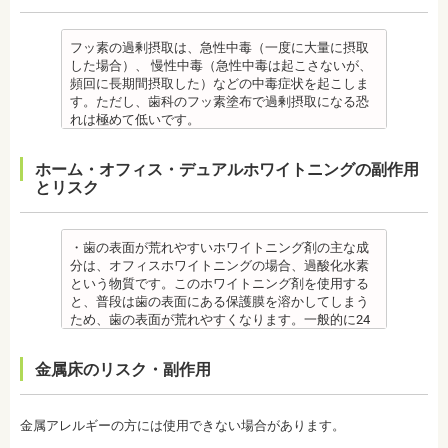
【プロフィール】
新潟大学医歯学総合病院にて研修
した歯をとどめておく保定が必要です。歯の位置が
・緩衝能・白血球・タンパク質・口の中の清潔度 ま
・患者様が、取り外しできる矯正装置や補助装置の
口臭は、体調や病気と関わりがあることも多く、口
日本大学歯学部卒業
都内歯科医院にて勤務
安定するまでの保定期間には個人差があるので、治
た、よく噛んでいるか、甘いものを摂る頻度なども
装着時間を守っていなかったり、定期的な来院がで
臭で悩んでいる場合はその関連性も合わせて検査が
日本大学歯学部口腔外科第２講座大学院卒業
療後も歯科医師の指示を守ってください。
同時に確認します。
きなかった場合は、治療期間が延びる場合がありま
必要です。また、よく食べる食べ物、ブラッシング
フッ素の過剰摂取は、急性中毒（一度に大量に摂取
歯学博士（口腔外科学）
・矯正終了後に矯正箇所が元に戻る場合もありま
監修医情報 菊地由利佳先生
す。
不足、喫煙や飲酒などが影響する場合もあるので、
した場合）、 慢性中毒（急性中毒は起こさないが、
日本大学歯学部非常勤講師
す。
【プロフィール】
・特殊な噛み合わせ、骨の硬さ、歯のかたちの場合
原因がわかれば口臭軽減に向けて指導が行われま
頻回に長期間摂取した）などの中毒症状を起こしま
社会福祉法人富士白苑理事
監修医情報 医療法人社団日坂会 理事長 日坂充宏
日本歯科大学新潟生命歯学部卒業
は、治療期間が長くなる場合があります。
す。
す。ただし、歯科のフッ素塗布で過剰摂取になる恐
先生
新潟大学医歯学総合病院にて研修
・舌で歯を押す癖や、歯並びに悪影響をあたえる癖
監修医情報 菊地由利佳先生
れは極めて低いです。
【プロフィール】 日本大学歯学部卒業
都内歯科医院にて勤務
が改善されない方は、治療期間が延びる場合があり
【プロフィール】
また、歯の形成期に過度にフッ素を摂取すると歯の
日本大学歯学部口腔外科第２講座大学院卒業
ます。
日本歯科大学新潟生命歯学部卒業
フッ素症（斑状歯）が発生する場合があります。
ホーム・オフィス・デュアルホワイトニングの副作用
歯学博士（口腔外科学）
・矯正治療で歯を動かして歯並びを整える「動的治
新潟大学医歯学総合病院にて研修
（過剰摂取）推定中毒量は、5歳児（体重18Kg）が
とリスク
日本大学歯学部非常勤講師
療」を終えて歯並びが改善されても、まだ歯が元の
都内歯科医院にて勤務
週5回法のフッ化物洗口液（0.05％フッ化ナトリウム
社会福祉法人富士白苑理事
位置に戻ろうとする傾向があるため、一定期間動か
溶液）を40人分一度に飲んだ場合に到達（厚生労働
した歯をとどめておく保定が必要です。歯の位置が
省 フッ化物の急性中毒量 e-ヘルスネット）
安定するまでの保定期間には個人差があるので、治
また、フッ素を塗った場合でも、ブラッシング不足
・歯の表面が荒れやすいホワイトニング剤の主な成
療後も歯科医師の指示を守ってください。
や磨き残しがあれば虫歯はできてしまいます。フッ
分は、オフィスホワイトニングの場合、過酸化水素
監修医情報 医療法人社団日坂会 理事長 日坂充宏
素は虫歯ができにくくなるだけで、通常の歯ブラ
という物質です。このホワイトニング剤を使用する
先生
シ、歯間掃除などは必要です。
と、普段は歯の表面にある保護膜を溶かしてしまう
【プロフィール】
備考 フッ素を塗布して、歯をコーティングし虫歯に
ため、歯の表面が荒れやすくなります。一般的に24
日本大学歯学部卒業
強い歯にする予防歯科処置です。もともとフッ素は
～48時間程度で保護膜はもとに戻りますが、その間
日本大学歯学部口腔外科第２講座大学院卒業
体内に存在している物質の一つなので安心して使用
は特に注意が必要です。
金属床のリスク・副作用
歯学博士（口腔外科学）
することが可能です。特に、塗布する時期に制限が
・ホワイトニング剤の影響で知覚過敏がおこるケー
日本大学歯学部非常勤講師
ないため、生えたての乳歯にも塗布することが可能
スがあります。薬剤が歯の神経に強い刺激を与えて
社会福祉法人富士白苑理事
です。
しまうため、神経が敏感になりやすいのです。オフ
金属アレルギーの方には使用できない場合があります。
監修医情報 菊地由利佳先生
ィスホワイトニングで使用する薬剤はホームホワイ
【プロフィール】
トニングのものより濃度が高いため、より知覚過敏