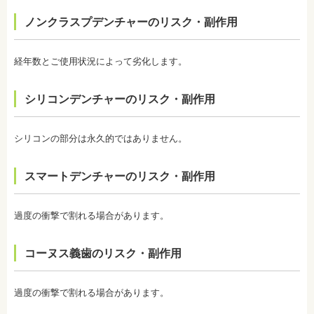
日本歯科大学新潟生命歯学部卒業
になりやすい傾向があります。
ノンクラスプデンチャーのリスク・副作用
新潟大学医歯学総合病院にて研修
・歯科で行うホワイトニングでも1回の施術で思った
都内歯科医院にて勤務
ような白さに仕上がらないことがあります。また、
個人の歯の特徴により色ムラが出ることがありま
経年数とご使用状況によって劣化します。
す。歯の厚みの違いやホワイトニングの作用が出に
くい部分があることなどにより、想定した白さや均
一な白さにならないことがあるのです。これは、常
シリコンデンチャーのリスク・副作用
に起こるということではなく、個人差が大きいた
め、実際のところは施術をしてみないと分からない
と言わざるを得ません。しかし、ホワイトニングを
続けていくことで目立たなくなることが多いです。
シリコンの部分は永久的ではありません。
・ホワイトニング後は、徐々に色戻りをおこす場合
がほとんどです。
スマートデンチャーのリスク・副作用
・白さを維持するためにはメンテナンスが必要にな
ります。歯科医師によって、違いがありますので事
前にご確認ください。
・ホワイトニングは、歯の表面が荒れる、知覚過敏
過度の衝撃で割れる場合があります。
になる可能性があります。
・ホワイトニング中は、お茶、コーヒー、カレー、
ケチャップなど避けたほうがいい飲み物、食事があ
コーヌス義歯のリスク・副作用
ります。また、ホワイトニングが終わってもこれら
の飲み物、食事を避けたほうが白さは持続します。
監修医情報 医療法人社団日坂会 理事長 日坂充宏
過度の衝撃で割れる場合があります。
先生
【プロフィール】