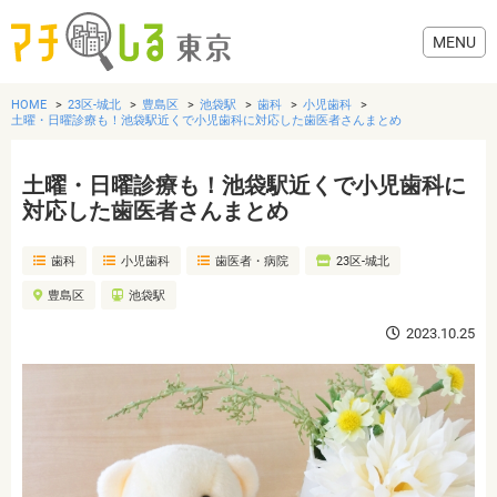
HOME
23区-城北
豊島区
池袋駅
歯科
小児歯科
土曜・日曜診療も！池袋駅近くで小児歯科に対応した歯医者さんまとめ
土曜・日曜診療も！池袋駅近くで小児歯科に
グルメ
対応した歯医者さんまとめ
歯科
小児歯科
歯医者・病院
23区-城北
美容・健康
豊島区
池袋駅
歯医者・病院
2023.10.25
おでかけ
生活