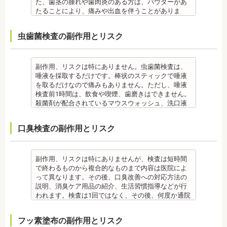
のです。唾液腺開口部の近くにある歯に特に着きや
スを受ける患者さんもいます。
た、歯茎の腫れや歯肉炎のある方は、パウダーがあ
・固いものが一時的に噛めなくなります。また、ガ
こりえます。歯科医師とよくご相談ください。
すく、具体的には「下の前歯の裏側」や「上の奥歯
・矯正中は、器具を装着するため、食べかすが詰ま
たることにより、痛みや出血を伴うことがありま
ムや餅など、装置に引っかかるものが食べられなく
・矯正力が強すぎると、歯の根が短くなる「歯根吸
の外側」によく見られます。
りやすく虫歯、歯周病を招きやすくなります。（矯
す。多くの場合、すぐに出血はおさまり、数日で治
なることもあります。
収」が起こるリスクが高くなります。
歯石になると自宅でのブラッシングで取ることはで
正器具をつけている箇所の虫歯は、基本的に矯正終
癒します。 ケースによっては、完全に汚れを落とし
・装置が壊れることがあります。その際は歯科医院
・歯や骨の状態、歯の動きを妨げる癖があった場
虫歯菌検査の副作用とリスク
きません。
了まで治療できません。）
きれない場合があります。
を受診してください。
合、虫歯や歯周病の発生など、治療計画よりも治療
なお、歯垢とは口腔内に常在している細菌の塊で歯
・虫歯や歯周炎が発生すると一旦、装置を取り外し
また、エアフローは外来性の着色は落としますが、
・個人差があり、かなりのストレスを受ける患者さ
期間が長くなる場合があります。
石の前段階です。歯垢の段階であれば歯ブラシで簡
て歯科医院で治療をする場合もあります。
本来の歯の色自体は白くできません。歯自体を白く
んもいます。
・矯正治療では、歯肉が下がる場合（歯肉退縮）が
単に取り除くことができますが、沈着したまま時間
・患者様が、取り外しできる矯正装置や補助装置の
したい場合にはホワイトニングが有効です。 着色汚
・矯正中は、器具を装着するため、食べかすが詰ま
副作用、リスクは特にありません。虫歯菌検査は、
あります。特に切歯（せっし：上下前歯各4本）、歯
が経過すると歯石になって歯周病を進行させてしま
装着時間を守っていなかったり、定期的な来院がで
れはエアフロー後に再付着することもあります。継
りやすく虫歯、歯周病を招きやすくなります。（矯
唾液を採取するだけです。棒状のスティックで唾液
の凸凹が大きい患者様の場合、発症する事がありま
います。歯科での歯石除去は、専門の機器を使用
きなかったりした場合は、治療期間が延びる可能性
続的効果を得るには、定期的な施術が必要です。
正器具をつけている箇所の虫歯治療は、基本的に矯
を取るだけなので痛みもありません。ただし、唾液
す。
し、歯石を取り除くことができます。
があります。
エアフローは、着色を落とす審美目的として行われ
正終了まで治療できません。）
検査前1時間は、飲食や喫煙、歯磨きはできません。
・個人差により治療期間が数年かかることがありま
歯石を取り除けば、歯周病の治療となり歯のぐらつ
・特殊な噛み合わせ、骨の硬さ、歯のかたちの場合
るため、健康保険の適用外となり自由診療となりま
・虫歯や歯周炎が発生すると一旦、装置を取り外し
殺菌剤が配合されているマウスウォッシュ、洗口液
す。
き、歯茎の出血、口臭などが改善できます。
は、治療期間が長くなる場合があります。
す。 妊娠中、放射線治療中、呼吸器疾患、ナトリウ
て歯科医院で治療をする場合もあります。
なども、検査前12時間は使用できません。 運動も唾
・固いものが一時的に噛めなくなります。また、ガ
監修医情報 菊地由利佳先生
・舌で歯を押す癖など、歯並びに悪影響をあたえる
ム摂取制限が必要な人など、安全性を考慮し、エア
・患者様が、取り外しできる矯正装置や補助装置の
液の分泌量に影響があるので検査前は行えません。
ムや餅など、装置に引っかかるものが食べられなく
口臭検査の副作用とリスク
【プロフィール】
癖が改善されない場合は、治療期間が延びることが
フローを受けられない人もいます。
装着時間を守っていなかったり、定期的な来院がで
また検査1ヶ月以内に抗生物質を使用している場合も
なることもあります。
日本歯科大学新潟生命歯学部卒業
あります。
備考
きなかった場合は、治療期間が延びる場合がありま
正確な結果が出ないことがあるので時期を延ばす場
・装置が壊れることがあります。その際は歯科医院
新潟大学医歯学総合病院にて研修 都内歯科医院にて
・矯正治療で歯を動かして歯並びを整える「動的治
エアフローは、歯面清掃を行う機器です。細かなパ
す。
合もあります。健康保険の適用外となり自由診療と
を受診してください。
勤務
療」を終えて歯並びが改善されても、まだ歯が元の
ウダー粒子をジェット噴射で歯に吹き付け、歯にこ
・特殊な噛み合わせ、骨の硬さ、歯のかたちの場合
なります。
・個人差があり、かなりのストレスを受ける患者様
副作用、リスクは特にありませんが、検査は短時間
位置に戻ろうとする傾向があるため、一定期間動か
びりついた汚れを落とすことができます。
は、治療期間が長くなる場合があります。
備考
もいます。
で終わるものから複合的なものまで内容は医院によ
した歯を正しい位置にとどめておく保定が必要で
歯科で主に歯の着色やタバコのヤニ除去の用途とし
・舌で歯を押す癖や、歯並びに悪影響をあたえる癖
ご自身の唾液の量、性質、虫歯の原因菌の量を知
・矯正中は、器具を装着するため、食べかすが詰ま
って異なります。その後、口臭改善への対応方法の
す。歯の位置が安定するまでの保定期間には個人差
て使われていますが、歯周ポケット内の歯周病の細
が改善されない方は、治療期間が延びる場合があり
り、虫歯予防とセルフケア強化を目的とした検査で
りやすく虫歯、歯周病を招きやすくなります。（矯
説明、消臭ケア用品の紹介、生活習慣指導などが行
があるので、治療後も歯科医師の指示を守ってくだ
菌除去にも効果があります。
ます。
す。
正器具をつけている箇所の虫歯治療は、基本的に矯
われます。検査は1回ではなく、その後、何度か通院
さい。
監修医情報 菊地由利佳先生
・矯正治療で歯を動かして歯並びを整える「動的治
[虫歯菌検査で確認できる内容] (例)
正終了まで治療できません。）
が必要となる場合があります。
監修医情報 医療法人社団日坂会 理事長 日坂充宏
【プロフィール】
療」を終えて歯並びが改善されても、まだ歯が元の
・虫歯菌の数が少ないのか多いのか
・虫歯や歯周炎が発生すると一旦、装置を取り外し
健康保険の適用外となり自由診療となります。
フッ素塗布の副作用とリスク
先生
日本歯科大学新潟生命歯学部卒業
位置に戻ろうとする傾向があるため、一定期間動か
・酸性度（酸性になる程歯が溶けやすい）
て歯科医院で治療をする場合もあります。
備考