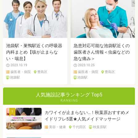
池袋駅・巣鴨駅近くの呼吸器
急患対応可能な池袋駅近くの
内科まとめ【咳が止まらな
歯医者さん情報＜虫歯などの
い・喘息】
急な痛み＞
2023.10.19
2023.10.25
歯医者・病院
豊島区
歯医者・病院
豊島区
池袋駅
池袋駅
人気施設記事ランキング Top5
1
カワイイが止まらない…！秋葉原おすすめメ
イドリフレ5選★人気メイドマッサージ
美容・健康
千代田区
秋葉原駅