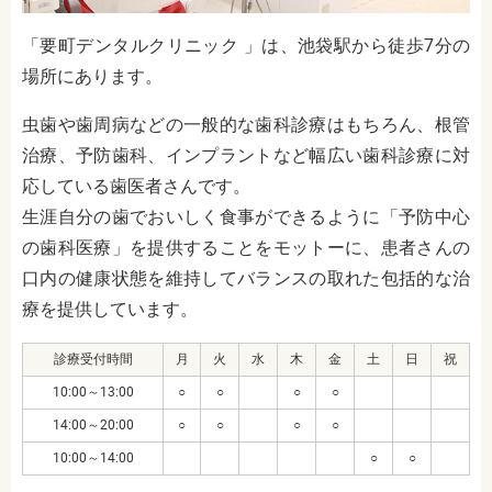
「要町デンタルクリニック 」は、池袋駅から徒歩7分の
場所にあります。
虫歯や歯周病などの一般的な歯科診療はもちろん、根管
治療、予防歯科、インプラントなど幅広い歯科診療に対
応している歯医者さんです。
生涯自分の歯でおいしく食事ができるように「予防中心
の歯科医療」を提供することをモットーに、患者さんの
口内の健康状態を維持してバランスの取れた包括的な治
療を提供しています。
診療受付時間
月
火
水
木
金
土
日
祝
10:00～13:00
○
○
○
○
14:00～20:00
○
○
○
○
10:00～14:00
○
○