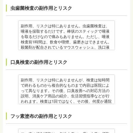
なお、歯垢とは口腔内に常在している細菌の塊で歯
癒します。 ケースによっては、完全に汚れを落とし
虫歯菌検査の副作用とリスク
石の前段階です。歯垢の段階であれば歯ブラシで簡
きれない場合があります。
単に取り除くことができますが、沈着したまま時間
また、エアフローは外来性の着色は落としますが、
が経過すると歯石になって歯周病を進行させてしま
本来の歯の色自体は白くできません。歯自体を白く
います。歯科での歯石除去は、専門の機器を使用
したい場合にはホワイトニングが有効です。 着色汚
副作用、リスクは特にありません。虫歯菌検査は、
し、歯石を取り除くことができます。
れはエアフロー後に再付着することもあります。継
唾液を採取するだけです。棒状のスティックで唾液
歯石を取り除けば、歯周病の治療となり歯のぐらつ
続的効果を得るには、定期的な施術が必要です。
を取るだけなので痛みもありません。ただし、唾液
き、歯茎の出血、口臭などが改善できます。
エアフローは、着色を落とす審美目的として行われ
検査前1時間は、飲食や喫煙、歯磨きはできません。
監修医情報 菊地由利佳先生
るため、健康保険の適用外となり自由診療となりま
殺菌剤が配合されているマウスウォッシュ、洗口液
【プロフィール】
す。 妊娠中、放射線治療中、呼吸器疾患、ナトリウ
なども、検査前12時間は使用できません。 運動も唾
日本歯科大学新潟生命歯学部卒業
ム摂取制限が必要な人など、安全性を考慮し、エア
液の分泌量に影響があるので検査前は行えません。
口臭検査の副作用とリスク
新潟大学医歯学総合病院にて研修 都内歯科医院にて
フローを受けられない人もいます。
また検査1ヶ月以内に抗生物質を使用している場合も
勤務
備考
正確な結果が出ないことがあるので時期を延ばす場
エアフローは、歯面清掃を行う機器です。細かなパ
合もあります。健康保険の適用外となり自由診療と
ウダー粒子をジェット噴射で歯に吹き付け、歯にこ
なります。
副作用、リスクは特にありませんが、検査は短時間
びりついた汚れを落とすことができます。 歯科で主
備考
で終わるものから複合的なものまで内容は医院によ
に歯の着色やタバコのヤニ除去の用途として使われ
ご自身の唾液の量、性質、虫歯の原因菌の量を知
って異なります。その後、口臭改善への対応方法の
ていますが、歯周ポケット内の歯周病の細菌除去に
り、虫歯予防とセルフケア強化を目的とした検査で
説明、消臭ケア用品の紹介、生活習慣指導などが行
も効果があります。
す。
われます。検査は1回ではなく、その後、何度か通院
監修医情報 菊地由利佳先生
[虫歯菌検査で確認できる内容] (例)
が必要となる場合があります。
【プロフィール】
・虫歯菌の数が少ないのか多いのか ・酸性度（酸性
健康保険の適用外となり自由診療となります。
フッ素塗布の副作用とリスク
日本歯科大学新潟生命歯学部卒業
になる程歯が溶けやすい）
備考
新潟大学医歯学総合病院にて研修
・緩衝能・白血球・タンパク質・口の中の清潔度 ま
口臭は、体調や病気と関わりがあることも多く、口
都内歯科医院にて勤務
た、よく噛んでいるか、甘いものを摂る頻度なども
臭で悩んでいる場合はその関連性も合わせて検査が
同時に確認します。