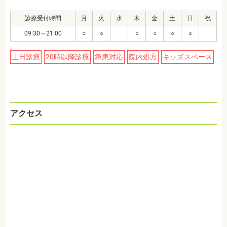
診療受付時間
月
火
水
木
金
土
日
祝
09:30～21:00
○
○
○
○
○
○
土日診療
20時以降診療
急患対応
院内処方
キッズスペース
アクセス