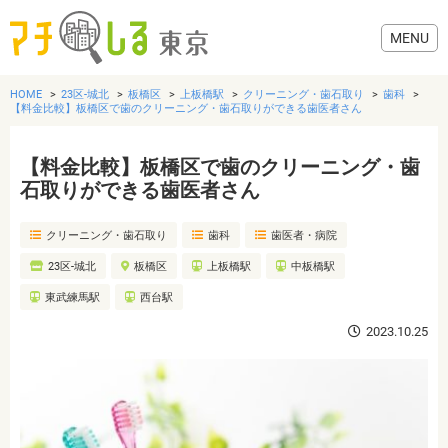
HOME
23区-城北
板橋区
上板橋駅
クリーニング・歯石取り
歯科
【料金比較】板橋区で歯のクリーニング・歯石取りができる歯医者さん
【料金比較】板橋区で歯のクリーニング・歯
グルメ
石取りができる歯医者さん
クリーニング・歯石取り
歯科
歯医者・病院
美容・健康
23区-城北
板橋区
上板橋駅
中板橋駅
歯医者・病院
東武練馬駅
西台駅
2023.10.25
おでかけ
生活