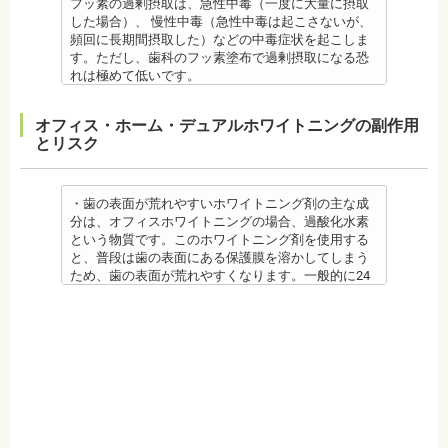
必要です。また、よく食べる食べ物、ブラッシング
フッ素の過剰摂取は、急性中毒（一度に大量に摂取
監修医情報 菊地由利佳先生
不足、喫煙や飲酒などが影響する場合もあるので、
した場合）、 慢性中毒（急性中毒は起こさないが、
【プロフィール】
原因がわかれば口臭軽減に向けて指導が行われま
頻回に長期間摂取した）などの中毒症状を起こしま
日本歯科大学新潟生命歯学部卒業
す。
す。ただし、歯科のフッ素塗布で過剰摂取になる恐
新潟大学医歯学総合病院にて研修
監修医情報 菊地由利佳先生
れは極めて低いです。
都内歯科医院にて勤務
【プロフィール】
また、歯の形成期に過度にフッ素を摂取すると歯の
日本歯科大学新潟生命歯学部卒業
フッ素症（斑状歯）が発生する場合があります。
オフィス・ホーム・デュアルホワイトニングの副作用
新潟大学医歯学総合病院にて研修
（過剰摂取）推定中毒量は、5歳児（体重18Kg）が
とリスク
都内歯科医院にて勤務
週5回法のフッ化物洗口液（0.05％フッ化ナトリウム
溶液）を40人分一度に飲んだ場合に到達（厚生労働
省 フッ化物の急性中毒量 e-ヘルスネット）
また、フッ素を塗った場合でも、ブラッシング不足
・歯の表面が荒れやすいホワイトニング剤の主な成
や磨き残しがあれば虫歯はできてしまいます。フッ
分は、オフィスホワイトニングの場合、過酸化水素
素は虫歯ができにくくなるだけで、通常の歯ブラ
という物質です。このホワイトニング剤を使用する
シ、歯間掃除などは必要です。
と、普段は歯の表面にある保護膜を溶かしてしまう
備考 フッ素を塗布して、歯をコーティングし虫歯に
ため、歯の表面が荒れやすくなります。一般的に24
強い歯にする予防歯科処置です。もともとフッ素は
～48時間程度で保護膜はもとに戻りますが、その間
体内に存在している物質の一つなので安心して使用
は特に注意が必要です。
することが可能です。特に、塗布する時期に制限が
・ホワイトニング剤の影響で知覚過敏がおこるケー
ないため、生えたての乳歯にも塗布することが可能
スがあります。薬剤が歯の神経に強い刺激を与えて
です。
しまうため、神経が敏感になりやすいのです。オフ
監修医情報 菊地由利佳先生
ィスホワイトニングで使用する薬剤はホームホワイ
【プロフィール】
トニングのものより濃度が高いため、より知覚過敏
日本歯科大学新潟生命歯学部卒業
になりやすい傾向があります。
新潟大学医歯学総合病院にて研修
・歯科で行うホワイトニングでも1回の施術で思った