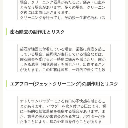
るので、事前に内容を確認されるとよいでしょう。
場合、クリーニング器具があたると、痛み・出血を
監修医情報 医療法人社団日坂会 理事長 日坂充
ともなう場合があります。多くの場合、クリーニン
宏先生
グ後には出血はおさまります。
【プロフィール】
クリーニングを行っても、その後一生着色汚れ（ス
日本大学歯学部卒業
テイン）や歯垢・歯石がつかないわけではありませ
日本大学歯学部口腔外科第２講座大学院卒業
ん。クリーニング後にも、日々の生活で再付着しま
歯石除去の副作用とリスク
歯学博士（口腔外科学）
す。また、歯科のクリーニングだけでは、虫歯や歯
日本大学歯学部非常勤講師 社会福祉法人富士白苑理
周病の予防にはなりません。
事
毎日のブラッシングなどは継続して行う必要があり
ます。 備考 自宅で、歯磨きをしていても、落とすこ
歯石が強固に付着している場合、歯茎に炎症を起こ
との出来ない汚れや、歯石の元となる歯垢・バイオ
している場合、歯周病が進行している場合などは、
フィルムを歯科で専門の機器・技術によって除去す
歯石除去を受けると一時的に痛みを感じたり、歯が
る技術です。
しみる感覚（知覚過敏）を感じたり、出血すること
クリーニング後にフッ素塗布を行えば、より虫歯予
があります。この症状は通常、一時的で長くても数
防に効果的です。
日で落ち着いてなくなります。
監修医情報 菊地由利佳先生
また、歯石除去に使われる機器は、治療中、高音が
エアフロー(ジェットクリーニング)の副作用とリスク
【プロフィール】
鳴り響きます。機器は歯石が多い人、広範囲に歯石
日本歯科大学新潟生命歯学部卒業
が付いている人に使われるのですが、高音が苦手な
新潟大学医歯学総合病院にて研修
人は音を我慢する必要があります。 備考 歯石とは、
都内歯科医院にて勤務
歯垢が石のように固くなって歯と歯の間や歯の表
ナトリウムパウダーによるお口の不快感を感じるこ
面、歯茎と歯の隙間などにこびりついたものです。
とがあります。 パウダーを吹き付ける圧により、稀
唾液腺開口部の近くにある歯に特に着きやすく、具
に一時的な知覚過敏を発症する場合があります。ま
体的には「下の前歯の裏側」や「上の奥歯の外側」
た、歯茎の腫れや歯肉炎のある方は、パウダーがあ
によく見られます。 歯石になると自宅でのブラッシ
たることにより、痛みや出血を伴うことがありま
ングで取ることはできません。
す。多くの場合、すぐに出血はおさまり、数日で治