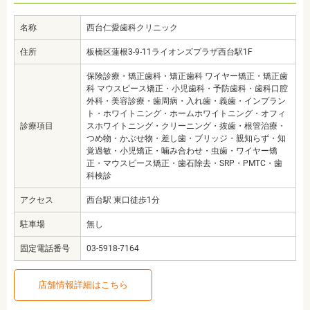
名称
西台仁愛歯科クリニック
住所
板橋区蓮根3-9-11ライオンズプラザ西台駅1F
保険診療・矯正歯科・矯正歯科 ワイヤー矯正・矯正歯
科 マウスピース矯正・小児歯科・予防歯科・歯科口腔
外科・美容診療・歯周病・入れ歯・義歯・インプラン
ト・ホワイトニング・ホームホワイトニング・オフィ
診療項目
スホワイトニング・クリーニング・抜歯・根管治療・
つめ物・かぶせ物・差し歯・ブリッジ・親知らず・知
覚過敏・小児矯正・噛み合わせ・虫歯・ワイヤー矯
正・マウスピース矯正・歯石除去・SRP・PMTC・歯
科検診
アクセス
西台駅 東口徒歩1分
駐車場
無し
固定電話番号
03-5918-7164
店舗情報詳細はこちら