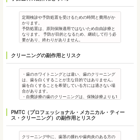
定期検診や予防処置を受けるための時間と費用がか
かります。
予防処置は、原則保険適用ではないため自由診療と
なります。 予防が目的となるため、継続して行う必
要があり、終わりがありません。
監修医情報 菊地由利佳先生
【プロフィール】
クリーニングの副作用とリスク
日本歯科大学新潟生命歯学部卒業
新潟大学医歯学総合病院にて研修
都内歯科医院にて勤務
・歯のホワイトニングとは違い、歯のクリーニング
は、歯を白くすることが主な目的ではありません。
歯を白くすることを希望している方には適さない場
合があります。
・自費診療の歯のクリーニングは、保険診療よりも1
度の施術費用が比較的高く、施術時間も長くかかる
可能性があります。
PMTC（プロフェッショナル・メカニカル・ティー
・歯のクリーニングは、歯科医院によって「クリー
ス・クリーニング）の副作用とリスク
ニング」と書いているところと「PMTC」と書いてい
るところがあります。PMTCは専用の機器が用いられ
るのに対し、クリーニングは歯科医院によっては歯
石を落とすスケーリングの場合や、PMTCの場合もあ
クリーニング中に、歯茎の腫れや歯肉炎のある方の