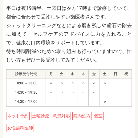
平日は夜19時半、土曜日は夕方17時まで診療していて、
都合に合わせて受診しやすい歯医者さんです。
ジェットクリーニングなどによる磨き残しや歯石の除去
に加えて、セルフケアのアドバイスに力を入れること
で、健康な口内環境をサポートしています。
待ち時間削減のための取り組みも行っていますので、忙
しい方もぜひ一度受診してみてください。
診療受付時間
月
火
水
木
金
土
日
祝
10:00～13:00
○
○
○
○
○
○
14:30～19:30
○
○
○
○
○
14:30～17:00
○
ネット予約
土曜診療
急患対応
院内処方
個室
女性歯科医師