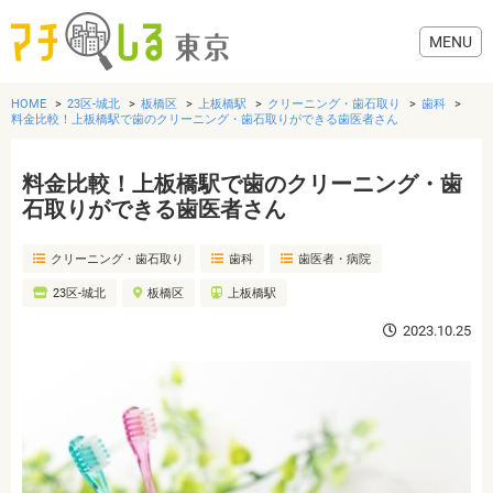
HOME
23区-城北
板橋区
上板橋駅
クリーニング・歯石取り
歯科
料金比較！上板橋駅で歯のクリーニング・歯石取りができる歯医者さん
料金比較！上板橋駅で歯のクリーニング・歯
グルメ
石取りができる歯医者さん
クリーニング・歯石取り
歯科
歯医者・病院
美容・健康
23区-城北
板橋区
上板橋駅
歯医者・病院
2023.10.25
おでかけ
生活