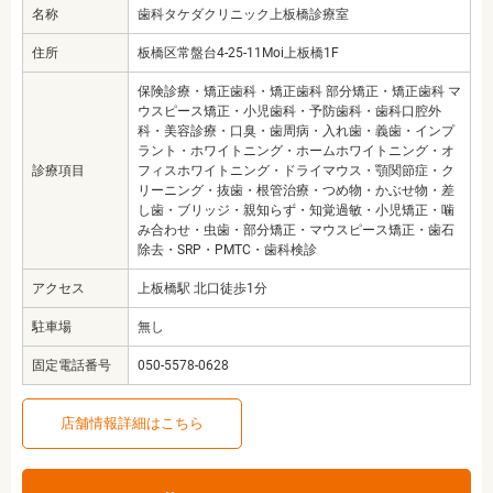
名称
歯科タケダクリニック上板橋診療室
住所
板橋区常盤台4-25-11Moi上板橋1F
保険診療・矯正歯科・矯正歯科 部分矯正・矯正歯科 マ
ウスピース矯正・小児歯科・予防歯科・歯科口腔外
科・美容診療・口臭・歯周病・入れ歯・義歯・インプ
ラント・ホワイトニング・ホームホワイトニング・オ
診療項目
フィスホワイトニング・ドライマウス・顎関節症・ク
リーニング・抜歯・根管治療・つめ物・かぶせ物・差
し歯・ブリッジ・親知らず・知覚過敏・小児矯正・噛
み合わせ・虫歯・部分矯正・マウスピース矯正・歯石
除去・SRP・PMTC・歯科検診
アクセス
上板橋駅 北口徒歩1分
駐車場
無し
固定電話番号
050-5578-0628
店舗情報詳細はこちら