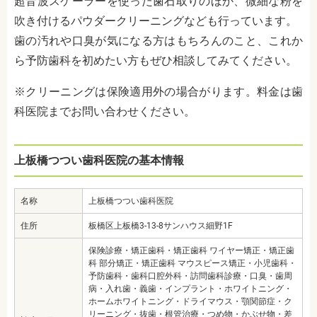
超音波スケーラーを使った歯石取りのほか、微細な粉を
吹き付けるパウダークリーニングなども行っています。
歯の汚れや口臭が気になる方はもちろんのこと、これか
ら予防歯科を初めたい方もぜひ相談してみてください。
※クリーニングは保険適用外の場合がります。料金は歯
科医院までお問い合わせください。
上板橋つつい歯科医院の基本情報
名称
上板橋つつい歯科医院
住所
板橋区上板橋3-13-8サンハウス細野1F
保険診療・矯正歯科・矯正歯科 ワイヤー矯正・矯正歯
科 部分矯正・矯正歯科 マウスピース矯正・小児歯科・
予防歯科・歯科口腔外科・訪問歯科診療・口臭・歯周
病・入れ歯・義歯・インプラント・ホワイトニング・
ホームホワイトニング・ドライマウス・顎関節症・ク
リーニング・抜歯・根管治療・つめ物・かぶせ物・差