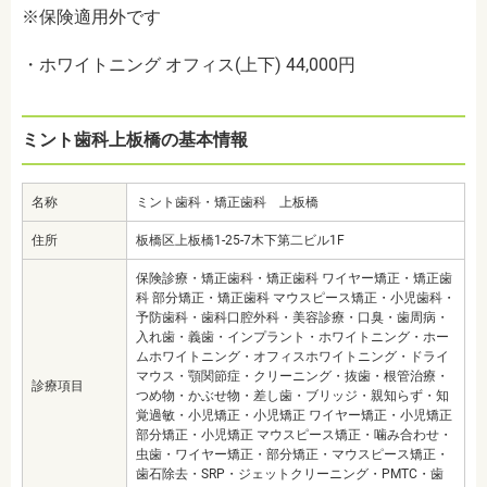
※保険適用外です
・ホワイトニング オフィス(上下) 44,000円
ミント歯科上板橋の基本情報
名称
ミント歯科・矯正歯科 上板橋
住所
板橋区上板橋1-25-7木下第二ビル1F
保険診療・矯正歯科・矯正歯科 ワイヤー矯正・矯正歯
科 部分矯正・矯正歯科 マウスピース矯正・小児歯科・
予防歯科・歯科口腔外科・美容診療・口臭・歯周病・
入れ歯・義歯・インプラント・ホワイトニング・ホー
ムホワイトニング・オフィスホワイトニング・ドライ
マウス・顎関節症・クリーニング・抜歯・根管治療・
診療項目
つめ物・かぶせ物・差し歯・ブリッジ・親知らず・知
覚過敏・小児矯正・小児矯正 ワイヤー矯正・小児矯正
部分矯正・小児矯正 マウスピース矯正・噛み合わせ・
虫歯・ワイヤー矯正・部分矯正・マウスピース矯正・
歯石除去・SRP・ジェットクリーニング・PMTC・歯