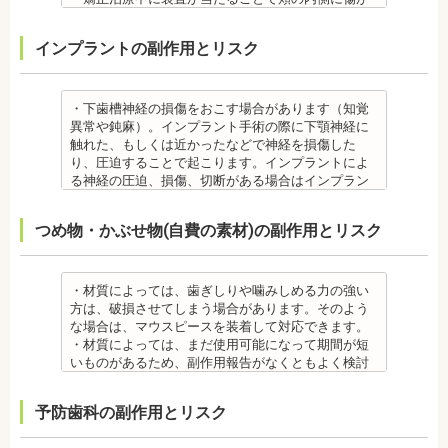
・抜歯する場合は麻酔注射を行います。麻酔薬の中
きにしみる「知覚過敏」があらわれる場合がありま
ついたり、口内炎になったり、歯の移動に伴う痛み
には、成分に心拍数、血圧を上げる作用があるもの
すが、数日で改善されます。長期間痛む場合は、歯
を感じることもありますので、必要に応じワックス
インプラントの副作用とリスク
もあるため、心が起こることもあります。臓や血圧
科医師に相談しましょう。
で対処する場合やその他の対処策を行う場合があり
に問題がある方が使用すると、動悸、血圧上昇を起
金属アレルギー
ます。
こす場合があります。また、麻酔がきいている最中
・矯正装置には、さまざまな金属素材が使用されて
・矯正装置を装着した直後や、ワイヤーを交換した
は、頬を噛んだり、熱いものを飲んだりしてもわか
いるため、金属アレルギーのある方、不安がある方
直後に痛みを感じることがありますが、数日でおさ
・下歯槽神経の損傷をおこす場合があります（知覚
らないため、口腔内を傷つけるリスクがあります。
は、皮膚科で行われているパッチテストをうけて、
まる場合が多いです。また、冷たいものを飲んだと
異常や鈍麻）。インプラント手術の際に下顎神経に
さらに、麻酔によって悪心、嘔吐、アレルギー反応
アレルギー材料を特定し、歯科医師に伝えてくださ
きにしみる「知覚過敏」があらわれる場合がありま
触れた、もしくは近かったなどで神経を損傷した
虫歯・歯周病 ・矯正治療中、矯正装置の周りなど、
い。矯正装置を装着したあとに、皮膚や口腔の粘膜
すが、基本的には数日で改善されます。長期間痛む
り、圧迫することで起こります。インプラントによ
ブラッシング（歯磨き）しにくい部分ができるた
にアレルギー症状が起きた場合は、速やかに歯科医
場合は、歯科医師に相談しましょう。
る神経の圧迫、損傷、切断がある場合はインプラン
め、虫歯や歯周炎のリスクが高くなります。
師の指示を仰いでください。
金属アレルギー
トを撤去します。経過を見る場合や、内服薬で治療
間食を控え、矯正治療中に合ったブラッシング指導
抜歯・麻酔
・矯正装置には、さまざまな金属素材が使用されて
を行うこともあります。
つめ物・かぶせ物(自費の素材)の副作用とリスク
を歯科医師より受けて 、毎日丁寧なブラッシング、
・矯正をしたい箇所に十分なスペースがない場合
いるため、金属アレルギーのある方、不安がある方
・上あごにインプラントを埋める際に、上顎洞を破
歯を清潔にしてリスクを抑えましょう。また、歯科
は、抜歯を必要とする場合もあります。健康上問題
は、皮膚科で行われているパッチテストをうけて、
る場合があります。手術した時に感染が生じると蓄
医院において、歯のクリーニングやフッ素塗布など
のない歯の抜歯の場合もあります。
アレルギー材料を特定し、歯科医師に伝えてくださ
膿症になる場合があります。この場合は、インプラ
のケアをすることも役立ちます。
・抜歯する場合は麻酔注射を行います。麻酔の中に
い。矯正装置を装着したあとに、皮膚や口腔の粘膜
ントを除去する場合もあります。また、蓄膿症の治
・材質によっては、歯ぎしりや噛みしめる力の強い
・矯正中に虫歯が悪化した場合は、矯正終了後に虫
は、成分に心拍数、血圧を上げる作用があるものも
にアレルギー症状が起きた場合は、速やかに歯科医
療には耳鼻咽喉科にて治療が必要な場合もありま
方は、破損させてしまう場合があります。そのよう
歯の治療をする、もしくは、矯正中に器具を一度外
あるため、心臓や血圧に問題がある方が使用する
師の指示を仰いでください。
す。
な場合は、マウスピースを装着して対応できます。
して治療を行う必要が生じることがあります。
と、動悸、血圧上昇を起こす場合があります。ま
抜歯・麻酔
・インプラントは、入れ歯の治療とは異なり、外科
・材質によっては、まだ使用可能になって期間が短
・基本的に、矯正中には虫歯や歯周病の治療が行え
た、頬を噛んでもわからなかったり、熱いものを飲
・矯正をしたい箇所に十分なスペースがない場合
手術を行う必要があります。手術により今までは何
いものがあるため、副作用報告がなくともよく検討
ません。そのため矯正前にこれらの治療を終わらせ
んでもわからないため、口腔内を傷つけるリスクが
は、抜歯を必要とする場合もあります。健康上問題
の問題もなかった神経や血管などにも手を加えるこ
する必要があります。
る必要があります。矯正を専門とする歯科医院の場
あります。
のない歯の抜歯の場合もあります。抜歯する場合は
とがあるためリスクがあります。また、手術自体受
ジルコニア
合は、一般的な歯科医院で、事前に虫歯、歯周病の
予防歯科の副作用とリスク
さらに、麻酔によって悪心、嘔吐、アレルギー反応
痛みを感じることもありますので、歯科医師の判断
けられない場合もあります。免疫力や抵抗力が低下
・ジルコニア自体が割れてしまうのではなく、表面
治療を行う必要があることもあります。
が起こることもあります。
のもと麻酔を行うこともあります。麻酔の中には、
しやすく、歯周病の発生リスクの高いとされる糖尿
を覆っているポーセレンというセラミックが割れて
治療終了後
虫歯・歯周病