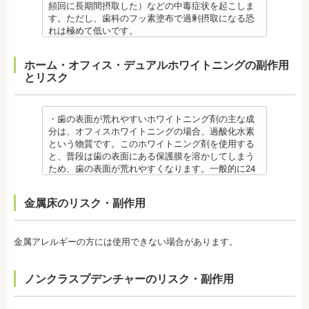
日本大学歯学部非常勤講師
す。
【プロフィール】
・特殊な噛み合わせ、骨の硬さ、歯のかたちの場合
原因がわかれば口臭軽減に向けて指導が行われま
頻回に長期間摂取した）などの中毒症状を起こしま
社会福祉法人富士白苑理事
監修医情報 医療法人社団日坂会 理事長 日坂充宏
日本歯科大学新潟生命歯学部卒業
は、治療期間が長くなる場合があります。
す。
す。ただし、歯科のフッ素塗布で過剰摂取になる恐
先生
新潟大学医歯学総合病院にて研修
・舌で歯を押す癖や、歯並びに悪影響をあたえる癖
監修医情報 菊地由利佳先生
れは極めて低いです。
【プロフィール】 日本大学歯学部卒業
都内歯科医院にて勤務
が改善されない方は、治療期間が延びる場合があり
【プロフィール】
また、歯の形成期に過度にフッ素を摂取すると歯の
日本大学歯学部口腔外科第２講座大学院卒業
ます。
日本歯科大学新潟生命歯学部卒業
フッ素症（斑状歯）が発生する場合があります。
ホーム・オフィス・デュアルホワイトニングの副作用
歯学博士（口腔外科学）
・矯正治療で歯を動かして歯並びを整える「動的治
新潟大学医歯学総合病院にて研修
（過剰摂取）推定中毒量は、5歳児（体重18Kg）が
とリスク
日本大学歯学部非常勤講師
療」を終えて歯並びが改善されても、まだ歯が元の
都内歯科医院にて勤務
週5回法のフッ化物洗口液（0.05％フッ化ナトリウム
社会福祉法人富士白苑理事
位置に戻ろうとする傾向があるため、一定期間動か
溶液）を40人分一度に飲んだ場合に到達（厚生労働
した歯をとどめておく保定が必要です。歯の位置が
省 フッ化物の急性中毒量 e-ヘルスネット）
安定するまでの保定期間には個人差があるので、治
また、フッ素を塗った場合でも、ブラッシング不足
・歯の表面が荒れやすいホワイトニング剤の主な成
療後も歯科医師の指示を守ってください。
や磨き残しがあれば虫歯はできてしまいます。フッ
分は、オフィスホワイトニングの場合、過酸化水素
監修医情報 医療法人社団日坂会 理事長 日坂充宏
素は虫歯ができにくくなるだけで、通常の歯ブラ
という物質です。このホワイトニング剤を使用する
先生
シ、歯間掃除などは必要です。
と、普段は歯の表面にある保護膜を溶かしてしまう
【プロフィール】
備考 フッ素を塗布して、歯をコーティングし虫歯に
ため、歯の表面が荒れやすくなります。一般的に24
日本大学歯学部卒業
強い歯にする予防歯科処置です。もともとフッ素は
～48時間程度で保護膜はもとに戻りますが、その間
日本大学歯学部口腔外科第２講座大学院卒業
体内に存在している物質の一つなので安心して使用
は特に注意が必要です。
金属床のリスク・副作用
歯学博士（口腔外科学）
することが可能です。特に、塗布する時期に制限が
・ホワイトニング剤の影響で知覚過敏がおこるケー
日本大学歯学部非常勤講師
ないため、生えたての乳歯にも塗布することが可能
スがあります。薬剤が歯の神経に強い刺激を与えて
社会福祉法人富士白苑理事
です。
しまうため、神経が敏感になりやすいのです。オフ
金属アレルギーの方には使用できない場合があります。
監修医情報 菊地由利佳先生
ィスホワイトニングで使用する薬剤はホームホワイ
【プロフィール】
トニングのものより濃度が高いため、より知覚過敏
日本歯科大学新潟生命歯学部卒業
になりやすい傾向があります。
ノンクラスプデンチャーのリスク・副作用
新潟大学医歯学総合病院にて研修
・歯科で行うホワイトニングでも1回の施術で思った
都内歯科医院にて勤務
ような白さに仕上がらないことがあります。また、
個人の歯の特徴により色ムラが出ることがありま