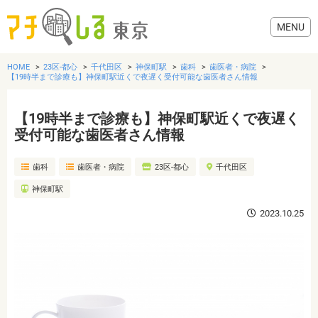
HOME
23区-都心
千代田区
神保町駅
歯科
歯医者・病院
【19時半まで診療も】神保町駅近くで夜遅く受付可能な歯医者さん情報
【19時半まで診療も】神保町駅近くで夜遅く
グルメ
受付可能な歯医者さん情報
歯科
歯医者・病院
23区-都心
千代田区
美容・健康
神保町駅
歯医者・病院
2023.10.25
おでかけ
生活