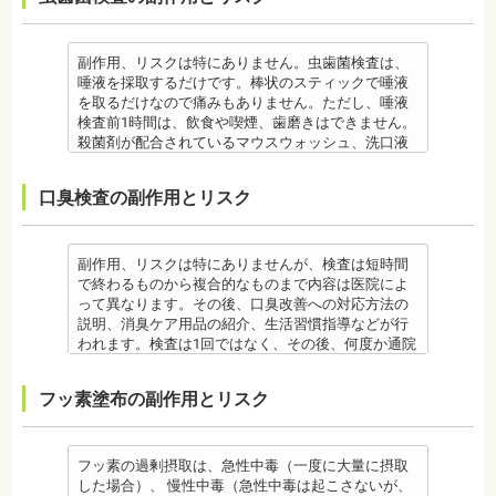
了まで治療できません。）
きれない場合があります。
を受診してください。
合、虫歯や歯周病の発生など、治療計画よりも治療
なお、歯垢とは口腔内に常在している細菌の塊で歯
・虫歯や歯周炎が発生すると一旦、装置を取り外し
また、エアフローは外来性の着色は落としますが、
・個人差があり、かなりのストレスを受ける患者さ
期間が長くなる場合があります。
石の前段階です。歯垢の段階であれば歯ブラシで簡
て歯科医院で治療をする場合もあります。
本来の歯の色自体は白くできません。歯自体を白く
んもいます。
・矯正治療では、歯肉が下がる場合（歯肉退縮）が
単に取り除くことができますが、沈着したまま時間
・患者様が、取り外しできる矯正装置や補助装置の
したい場合にはホワイトニングが有効です。 着色汚
・矯正中は、器具を装着するため、食べかすが詰ま
副作用、リスクは特にありません。虫歯菌検査は、
あります。特に切歯（せっし：上下前歯各4本）、歯
が経過すると歯石になって歯周病を進行させてしま
装着時間を守っていなかったり、定期的な来院がで
れはエアフロー後に再付着することもあります。継
りやすく虫歯、歯周病を招きやすくなります。（矯
唾液を採取するだけです。棒状のスティックで唾液
の凸凹が大きい患者様の場合、発症する事がありま
います。歯科での歯石除去は、専門の機器を使用
きなかったりした場合は、治療期間が延びる可能性
続的効果を得るには、定期的な施術が必要です。
正器具をつけている箇所の虫歯治療は、基本的に矯
を取るだけなので痛みもありません。ただし、唾液
す。
し、歯石を取り除くことができます。
があります。
エアフローは、着色を落とす審美目的として行われ
正終了まで治療できません。）
検査前1時間は、飲食や喫煙、歯磨きはできません。
・個人差により治療期間が数年かかることがありま
歯石を取り除けば、歯周病の治療となり歯のぐらつ
・特殊な噛み合わせ、骨の硬さ、歯のかたちの場合
るため、健康保険の適用外となり自由診療となりま
・虫歯や歯周炎が発生すると一旦、装置を取り外し
殺菌剤が配合されているマウスウォッシュ、洗口液
す。
き、歯茎の出血、口臭などが改善できます。
は、治療期間が長くなる場合があります。
す。 妊娠中、放射線治療中、呼吸器疾患、ナトリウ
て歯科医院で治療をする場合もあります。
なども、検査前12時間は使用できません。 運動も唾
・固いものが一時的に噛めなくなります。また、ガ
監修医情報 菊地由利佳先生
・舌で歯を押す癖など、歯並びに悪影響をあたえる
ム摂取制限が必要な人など、安全性を考慮し、エア
・患者様が、取り外しできる矯正装置や補助装置の
液の分泌量に影響があるので検査前は行えません。
ムや餅など、装置に引っかかるものが食べられなく
口臭検査の副作用とリスク
【プロフィール】
癖が改善されない場合は、治療期間が延びることが
フローを受けられない人もいます。
装着時間を守っていなかったり、定期的な来院がで
また検査1ヶ月以内に抗生物質を使用している場合も
なることもあります。
日本歯科大学新潟生命歯学部卒業
あります。
備考
きなかった場合は、治療期間が延びる場合がありま
正確な結果が出ないことがあるので時期を延ばす場
・装置が壊れることがあります。その際は歯科医院
新潟大学医歯学総合病院にて研修 都内歯科医院にて
・矯正治療で歯を動かして歯並びを整える「動的治
エアフローは、歯面清掃を行う機器です。細かなパ
す。
合もあります。健康保険の適用外となり自由診療と
を受診してください。
勤務
療」を終えて歯並びが改善されても、まだ歯が元の
ウダー粒子をジェット噴射で歯に吹き付け、歯にこ
・特殊な噛み合わせ、骨の硬さ、歯のかたちの場合
なります。
・個人差があり、かなりのストレスを受ける患者様
副作用、リスクは特にありませんが、検査は短時間
位置に戻ろうとする傾向があるため、一定期間動か
びりついた汚れを落とすことができます。
は、治療期間が長くなる場合があります。
備考
もいます。
で終わるものから複合的なものまで内容は医院によ
した歯を正しい位置にとどめておく保定が必要で
歯科で主に歯の着色やタバコのヤニ除去の用途とし
・舌で歯を押す癖や、歯並びに悪影響をあたえる癖
ご自身の唾液の量、性質、虫歯の原因菌の量を知
・矯正中は、器具を装着するため、食べかすが詰ま
って異なります。その後、口臭改善への対応方法の
す。歯の位置が安定するまでの保定期間には個人差
て使われていますが、歯周ポケット内の歯周病の細
が改善されない方は、治療期間が延びる場合があり
り、虫歯予防とセルフケア強化を目的とした検査で
りやすく虫歯、歯周病を招きやすくなります。（矯
説明、消臭ケア用品の紹介、生活習慣指導などが行
があるので、治療後も歯科医師の指示を守ってくだ
菌除去にも効果があります。
ます。
す。
正器具をつけている箇所の虫歯治療は、基本的に矯
われます。検査は1回ではなく、その後、何度か通院
さい。
監修医情報 菊地由利佳先生
・矯正治療で歯を動かして歯並びを整える「動的治
[虫歯菌検査で確認できる内容] (例)
正終了まで治療できません。）
が必要となる場合があります。
監修医情報 医療法人社団日坂会 理事長 日坂充宏
【プロフィール】
療」を終えて歯並びが改善されても、まだ歯が元の
・虫歯菌の数が少ないのか多いのか
・虫歯や歯周炎が発生すると一旦、装置を取り外し
健康保険の適用外となり自由診療となります。
フッ素塗布の副作用とリスク
先生
日本歯科大学新潟生命歯学部卒業
位置に戻ろうとする傾向があるため、一定期間動か
・酸性度（酸性になる程歯が溶けやすい）
て歯科医院で治療をする場合もあります。
備考
【プロフィール】
新潟大学医歯学総合病院にて研修
した歯をとどめておく保定が必要です。歯の位置が
・緩衝能・白血球・タンパク質・口の中の清潔度 ま
・患者様が、取り外しできる矯正装置や補助装置の
口臭は、体調や病気と関わりがあることも多く、口
日本大学歯学部卒業
都内歯科医院にて勤務
安定するまでの保定期間には個人差があるので、治
た、よく噛んでいるか、甘いものを摂る頻度なども
装着時間を守っていなかったり、定期的な来院がで
臭で悩んでいる場合はその関連性も合わせて検査が
日本大学歯学部口腔外科第２講座大学院卒業
療後も歯科医師の指示を守ってください。
同時に確認します。
きなかった場合は、治療期間が延びる場合がありま
必要です。また、よく食べる食べ物、ブラッシング
フッ素の過剰摂取は、急性中毒（一度に大量に摂取
歯学博士（口腔外科学）
・矯正終了後に矯正箇所が元に戻る場合もありま
監修医情報 菊地由利佳先生
す。
不足、喫煙や飲酒などが影響する場合もあるので、
した場合）、 慢性中毒（急性中毒は起こさないが、