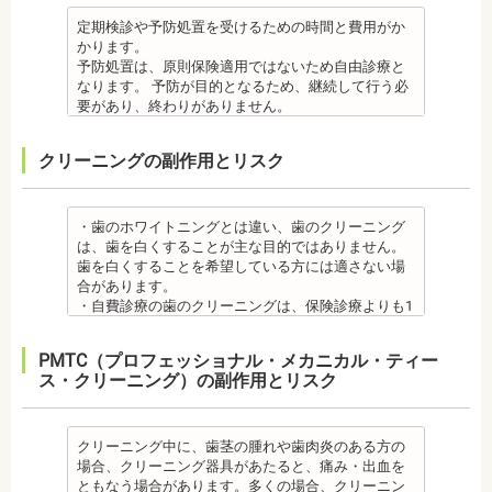
成分に心拍数、血圧を上げる作用があるものもある
病の方、口腔内の衛生状態の悪い方や、あごの骨が
しまうことのほうが多くあります。
・矯正終了後に矯正箇所が元に戻る場合もありま
・矯正中、虫歯が悪化する場合があります。治療終
ため、心臓や血圧に問題がある方が使用すると、動
足りない方、喫煙者の方は、事前に生活習慣の改
原因のひとつとしては、ポーセレンというセラミッ
定期検診や予防処置を受けるための時間と費用がか
す。その程度に個人差があります。
了後に虫歯の治療をする場合と器具を一度外して虫
悸、血圧上昇を起こす場合があります。また、頬を
善、治療が必要となる場合があります。
クとジルコニアの密着度が、セラミック同士との場
かります。
・矯正終了して数か月から数年経過すると噛み合わ
歯の治療を行う場合があります。
噛んでもわからなかったり、熱いものを飲んでもわ
・インプラント術後すぐには違和感があったり、痛
合や金属とセラミックとの場合に比べて、若干弱い
予防処置は、原則保険適用ではないため自由診療と
せが悪くなる可能性があります。噛み合わせが悪く
・矯正治療中、矯正装置の周りなど、ブラッシング
からないため、口腔内を傷つけるリスクがありま
み、腫れ、出血などが発生する場合がありますが、
場合があるからです。他にも、激しい歯ぎしりをす
なります。 予防が目的となるため、継続して行う必
なると、咀嚼障害の場合は、噛み合わせの治療を行
（歯磨き）しにくい部分ができるため、虫歯や歯周
す。さらに、麻酔によって悪心、嘔吐、アレルギー
これらの症状の多くについては一時的なもので、多
る人の場合、どうしてもセラミックの部分はジルコ
要があり、終わりがありません。
います、頭痛、肩こりを招く事があります。また、
炎のリスクが高くなります。間食を控え、矯正治療
反応が起こることもあります。
くの場合2～3日で治まります。
ニアよりも強度が落ちるので、割れてしまうケース
監修医情報 菊地由利佳先生
噛み合わせのバランスが崩れることで、口が大きく
中に合ったブラッシング指導を歯科医師より受けて
虫歯・歯周病
・治療期間が長くかかる場合があります。あごの骨
があります。
【プロフィール】
開かない、食事を噛むときに痛みが出る顎関節症を
、毎日丁寧なブラッシング、歯を清潔にしてリスク
クリーニングの副作用とリスク
・矯正中、虫歯が悪化する場合があります。治療終
に穴をあけて人工の歯根を埋め込み、その上に人工
メタルセラミック
日本歯科大学新潟生命歯学部卒業
発症する場合があります。
を抑えましょう。
了後に虫歯の治療をする場合と器具を一度外して虫
の歯を被せるため、インプラントが骨に接着するま
・メタルセラミック(セラミックボンド)治療は、歯と
新潟大学医歯学総合病院にて研修
他にも自律神経失調症になることもあります。噛み
また、歯科医院で歯をクリーニングすることや、フ
歯の治療を行う場合があります。
でに3ケ月～6ケ月程度の治癒期間を要します。ま
歯茎の境が黒く変色してしまうケースがあります。
都内歯科医院にて勤務
合わせが原因。
ッ素塗布など、歯科医院でのケアも役立ちます。
・矯正治療中、矯正装置の周りなど、ブラッシング
た、インプラントを埋め込む骨の厚みを増やす手術
オールセラミック
・歯のホワイトニングとは違い、歯のクリーニング
その他
・矯正中は、基本的に虫歯や歯周病の治療が行えな
（歯磨き）しにくい部分ができるため、虫歯や歯周
を行う場合、さらに期間を要することになります。
・オールセラミック治療は、本数が多いと費用が高
は、歯を白くすることが主な目的ではありません。
・個人差がありますが子供にとって大きなストレス
いため、矯正前にこれらの治療を終わらせる必要が
炎のリスクが高くなります。間食を控え、矯正治療
・インプラント治療を受けると定期検診、メインテ
額となる場合が多くあります。また、陶器であり強
歯を白くすることを希望している方には適さない場
になる場合があります。装置装着後もしっかりと状
あります。矯正専門の歯科の場合は、一般の歯科で
中に合ったブラッシング指導を歯科医師より受けて
ナンスをし続けなければいけません。人工物である
度は低いため、奥歯には不向きです。前歯でも欠け
合があります。
況を聞いて話し合ってください。
虫歯、歯周病の治療を行う必要もあります。
、毎日丁寧なブラッシング、歯を清潔にしてリスク
インプラントが虫歯になることはありませんが、日
てしまうこともあるため、歯ぎしりのクセがある方
・自費診療の歯のクリーニングは、保険診療よりも1
・矯正中、頭痛、首や肩のこり、強い倦怠感、吐き
治療終了後
を抑えましょう。
ごろから丁寧なメインテナンスが必要となります。
はマウスピースで保護する場合もあります。
度の施術費用が比較的高く、施術時間も長くかかる
気、不眠など不定愁訴が起こることがあります。そ
・矯正終了後に矯正箇所が元に戻る場合もありま
また、歯科医院で歯をクリーニングすることや、フ
また、口の中の衛生状態が悪いと、インプラント周
・保険適用外のつめ物、被せ物もメリットばかりで
可能性があります。
の場合は、鎮痛剤、吐き気止め等、歯科医師の指示
す。
ッ素塗布など、歯科医院でのケアも予防に役立ちま
PMTC（プロフェッショナル・メカニカル・ティー
囲炎という病気にかかる可能性があります。インプ
はなく、デメリットもあるため、検討される方は、
・歯のクリーニングは、歯科医院によって「クリー
のもと服用してください。
・矯正終了して数か月から数年経過するとかみ合わ
す。
ス・クリーニング）の副作用とリスク
ラントの機能をより長く維持するために、定期検診
歯科医師と十分に相談しましょう。
ニング」と書いているところと「PMTC」と書いてい
・治療の経過と治療後の見た目に個人差が大きくあ
せが悪くなる可能性があります。かみ合わせが悪く
・矯正中は、虫歯や歯周病の治療が行えないため矯
が必要となります。
監修医情報 医療法人社団日坂会 理事長 日坂充宏
るところがあります。PMTCは専用の機器が用いられ
らわれる治療です。また、歯科医師との見解の相違
なると、咀嚼障害、頭痛、肩こりを招く事がありま
正前にこれらの治療を終わらせる必要があります。
・インプラント治療は、入れ歯、ブリッジ治療とは
先生
るのに対し、クリーニングは歯科医院によっては歯
も起こりえます。歯科医師とよくご相談ください。
す。
矯正専門の歯科の場合は、一般の歯科で虫歯、歯周
異なり保険適用外となります。
【プロフィール】
石を落とすスケーリングの場合や、PMTCの場合もあ
クリーニング中に、歯茎の腫れや歯肉炎のある方の
・矯正力が強すぎると、歯の根が短くなる「歯根吸
また、かみ合わせのバランスが崩れることで、口が
病の治療を行う必要もあります。
・インプラント治療は、お子様、妊婦の方は受けら
日本大学歯学部卒業
るので、事前に内容を確認されるとよいでしょう。
場合、クリーニング器具があたると、痛み・出血を
収」が起こるリスクが高くなります。
大きく開かない、食事を噛むときに痛みが出る顎関
治療終了後
れません。骨の成長途中になるお子様は、インプラ
日本大学歯学部口腔外科第２講座大学院卒業
監修医情報 医療法人社団日坂会 理事長 日坂充
ともなう場合があります。多くの場合、クリーニン
・歯や骨の状態、歯の動きを妨げる癖があった場