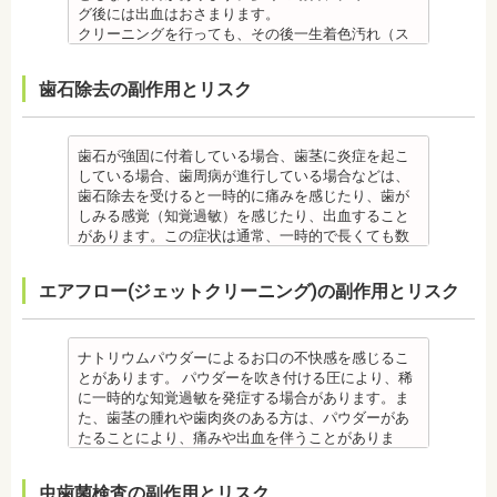
節症を発症する場合があります。他にも自律神経失
・矯正終了後に噛み合わせが悪くなる可能性があり
ント治療はできません。痛み止め、抗生物質等を治
歯学博士（口腔外科学）
宏先生
グ後には出血はおさまります。
合、虫歯や歯周病の発生など、治療計画よりも治療
調症になることもあります。かみ合わせが原因の場
ます。
療に使用するため妊娠中、妊娠の可能性のある方、
日本大学歯学部非常勤講師
【プロフィール】
クリーニングを行っても、その後一生着色汚れ（ス
期間が長くなる場合があります。
合は、かみ合わせの治療を行います。 その他
噛み合わせが悪くなると、咀嚼障害、頭痛、肩こり
授乳中の方は、インプラント治療はお控えくださ
社会福祉法人富士白苑理事
日本大学歯学部卒業
テイン）や歯垢・歯石がつかないわけではありませ
・矯正治療では、歯肉が下がる場合（歯肉退縮）が
・矯正中、頭痛、首や肩のこり、強い倦怠感、吐き
を招く事があります。また、噛み合わせのバランス
い。
日本大学歯学部口腔外科第２講座大学院卒業
ん。クリーニング後にも、日々の生活で再付着しま
あります。特に切歯（せっし：上下前歯各4本）、歯
気、不眠など不定愁訴が起こる場合がありますの
が崩れることで、口が大きく開かない、食事を噛む
・心臓の疾患、骨粗鬆症等、内科的にインプラント
歯石除去の副作用とリスク
歯学博士（口腔外科学）
す。また、歯科のクリーニングだけでは、虫歯や歯
の凸凹が大きい患者様の場合、発症する事がありま
で、鎮痛剤、吐き気止め等、歯科医師の指示のもと
ときに痛みが出る顎関節症を発症する場合がありま
治療に適さないケースもあります。また、普段服薬
日本大学歯学部非常勤講師 社会福祉法人富士白苑理
周病の予防にはなりません。
す。
服用する場合があります。
す。他にも自律神経失調症になることもあります。
している血圧のお薬等も治療に影響する場合があり
事
毎日のブラッシングなどは継続して行う必要があり
・顎の成長に合わせて歯並びを治していくため、一
・治療中と治療後の見た目に個人差が大きくあらわ
噛み合わせが原因の場合は、噛み合わせの治療を行
ます。治療相談時に申告してください。
ます。
歯石が強固に付着している場合、歯茎に炎症を起こ
時的に歯並びが悪い状態になることもあります。
れる治療です。また、歯科医師との見解の相違も起
います。
・歯がない箇所のリカバリー治療ですが、その欠損
備考
している場合、歯周病が進行している場合などは、
・大人になってから再度矯正が必要になることがあ
こりえます。歯科医師とよくご相談ください。
・矯正終了後に矯正箇所が元に戻る場合もありま
箇所のみの治療ではなく、全体のかみ合わせを提案
自宅で、歯磨きをしていても、落とすことの出来な
歯石除去を受けると一時的に痛みを感じたり、歯が
ります。
・矯正力が強すぎると、歯の根が短くなる「歯根吸
す。
してくれる方針を選択するとよいでしょう。
い汚れや、歯石の元となる歯垢・バイオフィルムを
しみる感覚（知覚過敏）を感じたり、出血すること
・定期的な通院などにご協力いただけない場合、治
収」が起こるリスクが高くなります。
その他
・手術ではありますが、麻酔を行うため、手術中に
歯科で専門の機器・技術によって除去する技術で
があります。この症状は通常、一時的で長くても数
療の結果に差が出る場合があります。
・歯や骨の状態、歯の動きを妨げる癖があった場
・治したい部分の一部の歯並びにのみ対応できま
痛みを感じることは基本的にありません。
す。
日で落ち着いてなくなります。
・個人差により治療期間が数年かかることがありま
合、虫歯や歯周病の発生など、治療計画よりも治療
す。全体の噛み合わせが整っていない場合は、治療
監修医情報 医療法人社団日坂会 理事長 日坂充宏
クリーニング後にフッ素塗布を行えば、より虫歯予
また、歯石除去に使われる機器は、治療中、高音が
す。
期間が長くなる場合があります。
を進めることができない場合もあります。
先生
エアフロー(ジェットクリーニング)の副作用とリスク
防に効果的です。
鳴り響きます。機器は歯石が多い人、広範囲に歯石
・固いものが一時的に噛めなくなることがありま
・矯正治療では、歯肉が下がる場合（歯肉退縮）が
・矯正中、頭痛、首や肩のこり、強い倦怠感、吐き
【プロフィール】
監修医情報 菊地由利佳先生
が付いている人に使われるのですが、高音が苦手な
す。また、ガムや餅など、装置に引っかかるものが
あります。特に切歯（せっし：上下前歯各4本）、歯
気、不眠など不定愁訴が起こる場合がありますの
日本大学歯学部卒業
【プロフィール】
人は音を我慢する必要があります。
食べられなくなることもあります。
の凸凹が大きい患者様の場合、発症する事がありま
で、鎮痛剤、吐き気止め等、歯科医師の指示のもと
日本大学歯学部口腔外科第２講座大学院卒業
日本歯科大学新潟生命歯学部卒業
備考
・装置が壊れることがあります。その際は歯科医師
ナトリウムパウダーによるお口の不快感を感じるこ
す。
服用する場合があります。
歯学博士（口腔外科学）
新潟大学医歯学総合病院にて研修
歯石とは、歯垢が石のように固くなって歯と歯の間
に相談してください。
とがあります。 パウダーを吹き付ける圧により、稀
・個人差により治療期間が数年かかることがありま
・治療中と治療後の見た目に個人差が大きくあらわ
日本大学歯学部非常勤講師
都内歯科医院にて勤務
や歯の表面、歯茎と歯の隙間などにこびりついたも
・個人差がありますが、矯正装置にかなりのストレ
に一時的な知覚過敏を発症する場合があります。ま
す。
れる治療です。また、歯科医師との見解の相違も起
社会福祉法人富士白苑理事
のです。唾液腺開口部の近くにある歯に特に着きや
スを受ける患者さんもいます。
た、歯茎の腫れや歯肉炎のある方は、パウダーがあ
・固いものが一時的に噛めなくなります。また、ガ
こりえます。歯科医師とよくご相談ください。
すく、具体的には「下の前歯の裏側」や「上の奥歯
・矯正中は、器具を装着するため、食べかすが詰ま
たることにより、痛みや出血を伴うことがありま
ムや餅など、装置に引っかかるものが食べられなく
・矯正力が強すぎると、歯の根が短くなる「歯根吸
の外側」によく見られます。
りやすく虫歯、歯周病を招きやすくなります。（矯
す。多くの場合、すぐに出血はおさまり、数日で治
なることもあります。
収」が起こるリスクが高くなります。
歯石になると自宅でのブラッシングで取ることはで
正器具をつけている箇所の虫歯は、基本的に矯正終
癒します。 ケースによっては、完全に汚れを落とし
・装置が壊れることがあります。その際は歯科医院
・歯や骨の状態、歯の動きを妨げる癖があった場
虫歯菌検査の副作用とリスク
きません。