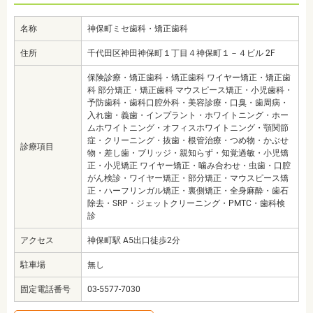
名称
神保町ミセ歯科・矯正歯科
住所
千代田区神田神保町１丁目４神保町１－４ビル 2F
保険診療・矯正歯科・矯正歯科 ワイヤー矯正・矯正歯
科 部分矯正・矯正歯科 マウスピース矯正・小児歯科・
予防歯科・歯科口腔外科・美容診療・口臭・歯周病・
入れ歯・義歯・インプラント・ホワイトニング・ホー
ムホワイトニング・オフィスホワイトニング・顎関節
症・クリーニング・抜歯・根管治療・つめ物・かぶせ
診療項目
物・差し歯・ブリッジ・親知らず・知覚過敏・小児矯
正・小児矯正 ワイヤー矯正・噛み合わせ・虫歯・口腔
がん検診・ワイヤー矯正・部分矯正・マウスピース矯
正・ハーフリンガル矯正・裏側矯正・全身麻酔・歯石
除去・SRP・ジェットクリーニング・PMTC・歯科検
診
アクセス
神保町駅 A5出口徒歩2分
駐車場
無し
固定電話番号
03-5577-7030