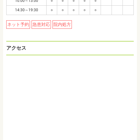
10:00～13:00
○
○
○
○
○
14:30～19:30
○
○
○
○
○
ネット予約
急患対応
院内処方
アクセス