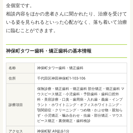
全個室です。
相談内容をほかの患者さんに聞かれたり、治療を受けて
いる姿を見られるといった心配がなく、落ち着いて治療
に臨むことができます。
神保町タワー歯科・矯正歯科の基本情報
名称
神保町タワー歯科・矯正歯科
住所
千代田区神田神保町1-103-106
保険診療・矯正歯科・矯正歯科 部分矯正・矯正歯科 マ
ウスピース矯正・小児歯科・予防歯科・歯科口腔外
科・美容診療・口臭・歯周病・入れ歯・義歯・インプ
診療項目
ラント・ホワイトニング・オフィスホワイトニング・
顎関節症・クリーニング・つめ物・かぶせ物・親知ら
ず・小児矯正・噛み合わせ・虫歯・部分矯正・マウス
ピース矯正・裏側矯正・歯科検診
アクセス
神保町駅 A9徒歩1分