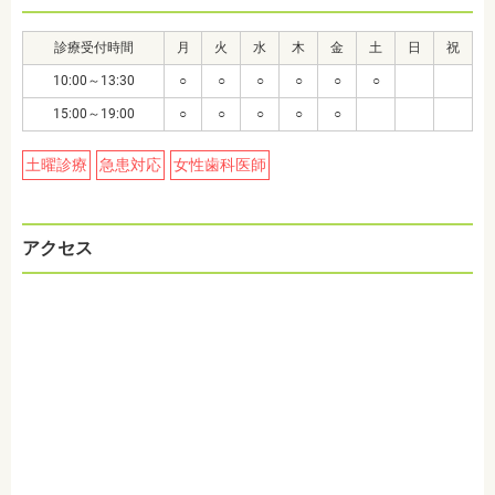
診療受付時間
月
火
水
木
金
土
日
祝
10:00～13:30
○
○
○
○
○
○
15:00～19:00
○
○
○
○
○
土曜診療
急患対応
女性歯科医師
アクセス