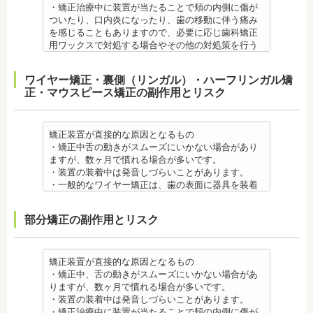
・矯正治療中に装置が当たることで頬の内側に傷が
ついたり、口内炎になったり、歯の移動に伴う痛み
を感じることもありますので、必要に応じ歯科矯正
用ワックスで対処する場合やその他の対処策を行う
場合があります。
・舌の動きがスムーズにいかない場合があります
ワイヤー矯正・裏側（リンガル）・ハーフリンガル矯
が、数ヶ月で慣れることが多いです。
正・マウスピース矯正の副作用とリスク
・装置の装着中は発音しづらいことがあります。
・矯正装置を装着した直後や、ワイヤーを交換した
直後に痛みを感じることがありますが、数日でおさ
まる場合が多いです。また、冷たいものを飲んだと
矯正装置が直接的な原因となるもの
きにしみる「知覚過敏」があらわれる場合がありま
・矯正中舌の動きがスムーズにいかない場合があり
すが、基本的には数日で改善されます。長期間痛む
ますが、数ヶ月で慣れる場合が多いです。
場合は、歯科医師に相談しましょう。
・装置の装着中は発音しづらいことがあります。
金属アレルギー
・一般的なワイヤー矯正は、歯の表面に器具を装着
・多くの場合、矯正装置には金属素材が使用されて
するため、目立ちます。見た目にも矯正をしている
います。金属アレルギーのある方、不安がある方
ことがわかるというリスクがあります。
部分矯正の副作用とリスク
は、皮膚科で行われているパッチテストなどをうけ
・矯正治療中に装置が当たることで頬の内側に傷が
て、アレルギー源を特定し、歯科医師に伝えてくだ
ついたり、口内炎になったり、歯の移動に伴う痛み
さい。矯正装置を装着したあとに、皮膚や口腔の粘
を感じることもありますので、必要に応じワックス
膜にアレルギー症状が起きた場合は、速やかに歯科
で対処する場合やその他の対処策を行う場合があり
矯正装置が直接的な原因となるもの
医師の指示を仰いでください。
ます。
・矯正中、舌の動きがスムーズにいかない場合があ
抜歯・麻酔 ・矯正をしたい箇所に十分なスペースが
・矯正装置を装着した直後や、ワイヤーを交換した
りますが、数ヶ月で慣れる場合が多いです。
ない場合は、抜歯を必要とすることもあります。健
直後に痛みを感じることがありますが、数日でおさ
・装置の装着中は発音しづらいことがあります。
康上問題のない歯を抜歯する場合もあります。
まる場合が多いです。また、冷たいものを飲んだと
・矯正治療中に装置が当たることで頬の内側に傷が