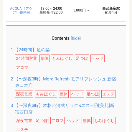
ACQUA（アク
13:00～
24:00
西武新宿駅
3,800円〜
ア）整体院
最終受付22:00
徒歩1分
Contents
[
hide
]
1
【24時間】足の楽
24時間営業
整体
もみほぐし
足つぼ
ヘッド
アロマ
2
【〜深夜3時】More Refresh モアリフレッシュ 新宿
東口本店
深夜営業
もみほぐし
整体
ヘッド
足つぼ
エステ
3
【〜深夜3時】本格台湾式リラク&エステ[健美苑]新
宿西口店
深夜営業
足つぼ
アロマ
ヘッド
整体
もみほぐし
エステ