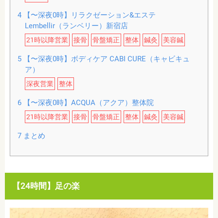
4
【〜深夜0時】リラクゼーション&エステ
Lembellir（ランベリー）新宿店
21時以降営業
接骨
骨盤矯正
整体
鍼灸
美容鍼
5
【〜深夜0時】ボディケア CABI CURE（キャビキュ
ア）
深夜営業
整体
6
【〜深夜0時】ACQUA（アクア）整体院
21時以降営業
接骨
骨盤矯正
整体
鍼灸
美容鍼
7
まとめ
【24時間】足の楽