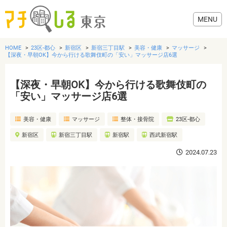
HOME
23区-都心
新宿区
新宿三丁目駅
美容・健康
マッサージ
【深夜・早朝OK】今から行ける歌舞伎町の「安い」マッサージ店6選
【深夜・早朝OK】今から行ける歌舞伎町の
グルメ
「安い」マッサージ店6選
美容・健康
マッサージ
整体・接骨院
23区-都心
美容・健康
新宿区
新宿三丁目駅
新宿駅
西武新宿駅
歯医者・病院
2024.07.23
おでかけ
生活