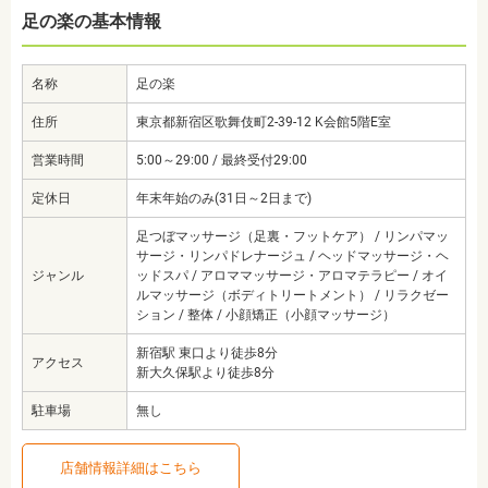
足の楽の基本情報
名称
足の楽
住所
東京都新宿区歌舞伎町2-39-12 K会館5階E室
営業時間
5:00～29:00 / 最終受付29:00
定休日
年末年始のみ(31日～2日まで)
足つぼマッサージ（足裏・フットケア） / リンパマッ
サージ・リンパドレナージュ / ヘッドマッサージ・ヘ
ジャンル
ッドスパ / アロママッサージ・アロマテラピー / オイ
ルマッサージ（ボディトリートメント） / リラクゼー
ション / 整体 / 小顔矯正（小顔マッサージ）
新宿駅 東口より徒歩8分
アクセス
新大久保駅より徒歩8分
駐車場
無し
店舗情報詳細はこちら