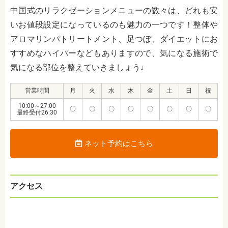
中国式のリラクゼーションメニューの数々は、どれも安
いお値段設定になっているのも魅力の一つです！整体や
アロマリンパトリートメント、足つぼ、ダイエットにお
すすめなハイパーなどもありますので、気になる施術で
気になる部位を整えていきましょう♩
営業時間
月
火
水
木
金
土
日
祝
10:00～27:00
〇
〇
〇
〇
〇
〇
〇
〇
最終受付26:30
ネット予約はこちら
アクセス