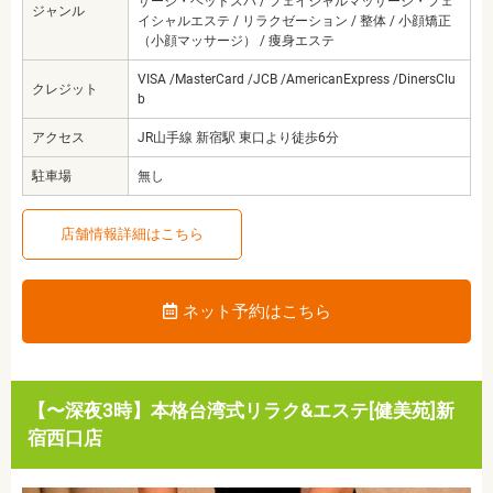
サージ・ヘッドスパ / フェイシャルマッサージ・フェ
ジャンル
イシャルエステ / リラクゼーション / 整体 / 小顔矯正
（小顔マッサージ） / 痩身エステ
VISA /MasterCard /JCB /AmericanExpress /DinersClu
クレジット
b
アクセス
JR山手線 新宿駅 東口より徒歩6分
駐車場
無し
店舗情報詳細はこちら
ネット予約はこちら
【〜深夜3時】本格台湾式リラク&エステ[健美苑]新
宿西口店