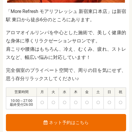
「More Refresh モアリフレッシュ 新宿東口本店」は新宿
駅 東口から徒歩6分のところにあります。
アロマオイルリンパを中心とした施術で、美しく健康的
な身体に導くリラクゼーションサロンです。
肩こりや腰痛はもちろん、冷え、むくみ、疲れ、ストレ
スなど、幅広い悩みに対応しています！
完全個室のプライベート空間で、周りの目を気にせず、
思う存分リラックスしてください♪
営業時間
月
火
水
木
金
土
日
祝
10:00～27:00
〇
〇
〇
〇
〇
〇
〇
〇
最終受付26:00
ネット予約はこちら