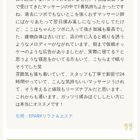
で受けてきたマッサージの中で1番気持ちよかったです
ね。過去にツボでもないとこを強くおすマッサージ師
にばかりあたって翌日揉み返しになったりしてたけ
ど、ここはちゃんとツボに入って強さ加減も最高でし
た。建物自体は古いけど、店の中に入ると眠りを誘う
ようなメロディーがながれています。朝まで仮眠オッ
ケーのような広告がありましたが、実際に寝てる？と
思うような寝息をかいてる方もいて、こちらまで眠り
そうでした笑
雰囲気も落ち着いていて、スタッフも丁寧で新宿で24
時間やっていて、こんな気持ちいいマッサージうけれ
て、そう考えると値段もリーズナブルだと思います。
これからも通います。ガッツリ揉みほぐししたい方に
は本当にオススメです！
引用：EPARKリラク＆エステ