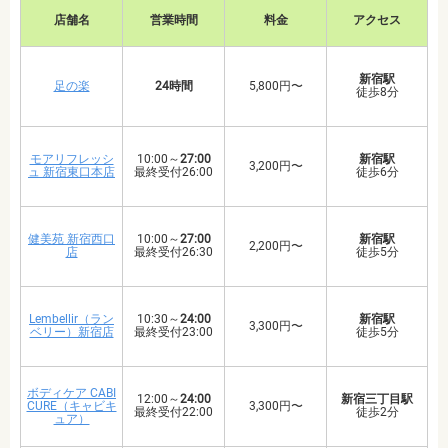
店舗名
営業時間
料金
アクセス
新宿駅
足の楽
24時間
5,800円〜
徒歩8分
モアリフレッシ
10:00～
27:00
新宿駅
3,200円〜
ュ 新宿東口本店
最終受付26:00
徒歩6分
健美苑 新宿西口
10:00～
27:00
新宿駅
2,200円〜
店
最終受付26:30
徒歩5分
Lembellir（ラン
10:30～
24:00
新宿駅
3,300円〜
ベリー）新宿店
最終受付23:00
徒歩5分
ボディケア CABI
12:00～
24:00
新宿三丁目駅
CURE（キャビキ
3,300円〜
最終受付22:00
徒歩2分
ュア）