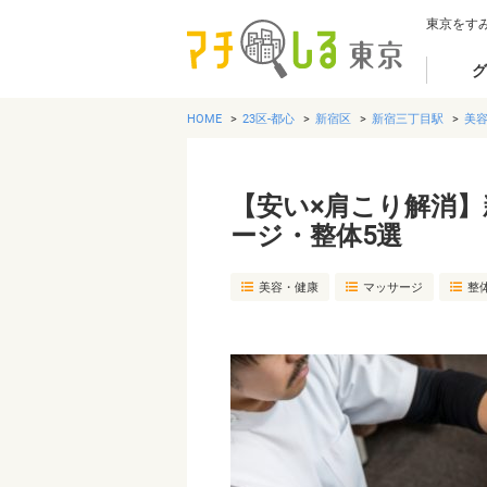
東京をす
グ
HOME
23区-都心
新宿区
新宿三丁目駅
美
【安い×肩こり解消
ージ・整体5選
美容・健康
マッサージ
整