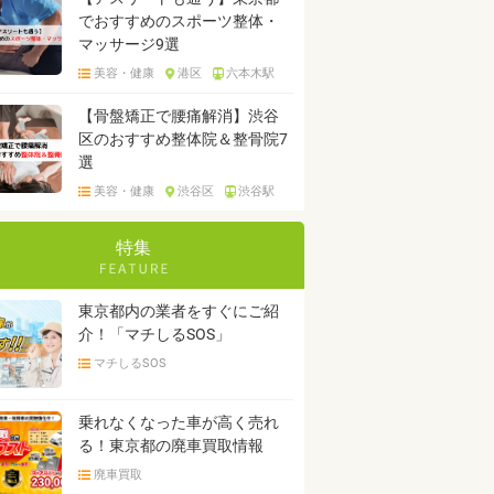
でおすすめのスポーツ整体・
マッサージ9選
美容・健康
港区
六本木駅
【骨盤矯正で腰痛解消】渋谷
区のおすすめ整体院＆整骨院7
選
美容・健康
渋谷区
渋谷駅
特集
東京都内の業者をすぐにご紹
介！「マチしるSOS」
マチしるSOS
乗れなくなった車が高く売れ
る！東京都の廃車買取情報
廃車買取