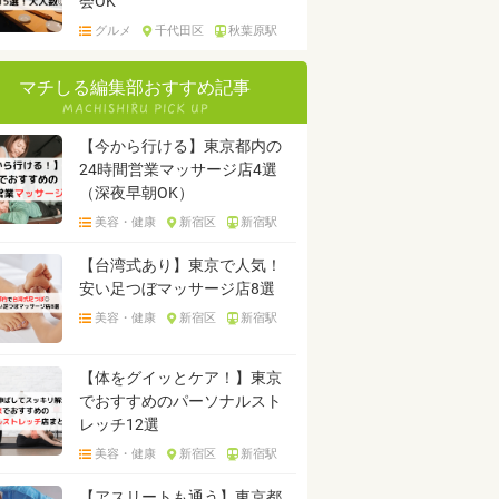
会OK
グルメ
千代田区
秋葉原駅
マチしる編集部おすすめ記事
【今から行ける】東京都内の
24時間営業マッサージ店4選
（深夜早朝OK）
美容・健康
新宿区
新宿駅
【台湾式あり】東京で人気！
安い足つぼマッサージ店8選
美容・健康
新宿区
新宿駅
【体をグイッとケア！】東京
でおすすめのパーソナルスト
レッチ12選
美容・健康
新宿区
新宿駅
【アスリートも通う】東京都