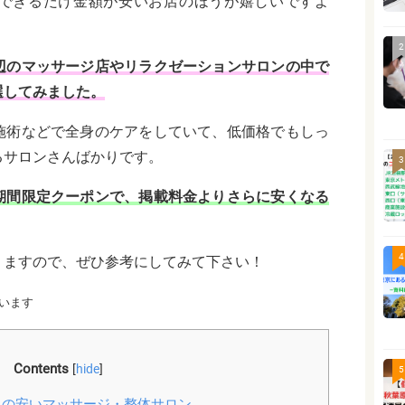
できるだけ金額が安いお店のほうが嬉しいですよ
2
辺のマッサージ店やリラクゼーションサロンの中で
選してみました。
施術などで全身のケアをしていて、低価格でもしっ
るサロンさんばかりです。
3
期間限定クーポンで、掲載料金よりさらに安くなる
4
りますので、ぜひ参考にしてみて下さい！
います
Contents
[
hide
]
5
の安いマッサージ・整体サロン