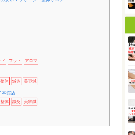
ッド
フット
アロマ
整体
鍼灸
美容鍼
イ本館店
整体
鍼灸
美容鍼