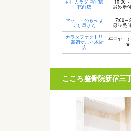
あしカラダ 新宿御
10:00～
苑前店
最終受付2
マッチョのもみほ
7:00～2
ぐし屋さん
最終受付2
カラダファクトリ
平日11：0
ー 新宿マルイ本館
00
店
こころ整骨院新宿三