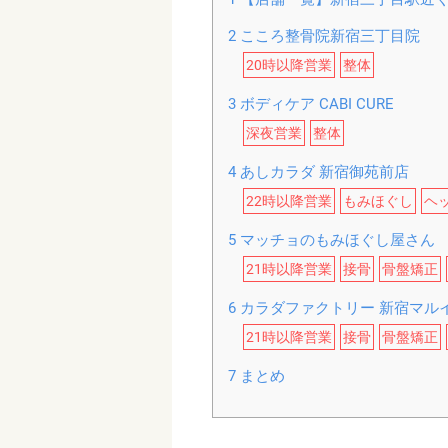
2
こころ整骨院新宿三丁目院
20時以降営業
整体
3
ボディケア CABI CURE
深夜営業
整体
4
あしカラダ 新宿御苑前店
22時以降営業
もみほぐし
ヘ
5
マッチョのもみほぐし屋さん
21時以降営業
接骨
骨盤矯正
6
カラダファクトリー 新宿マル
21時以降営業
接骨
骨盤矯正
7
まとめ