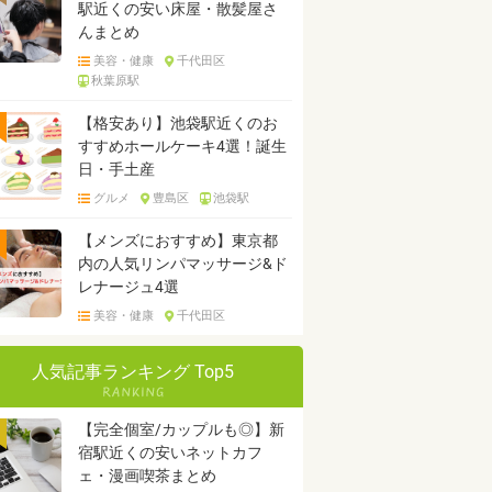
駅近くの安い床屋・散髪屋さ
んまとめ
美容・健康
千代田区
秋葉原駅
【格安あり】池袋駅近くのお
すすめホールケーキ4選！誕生
日・手土産
グルメ
豊島区
池袋駅
【メンズにおすすめ】東京都
内の人気リンパマッサージ&ド
レナージュ4選
美容・健康
千代田区
人気記事ランキング Top5
【完全個室/カップルも◎】新
宿駅近くの安いネットカフ
ェ・漫画喫茶まとめ