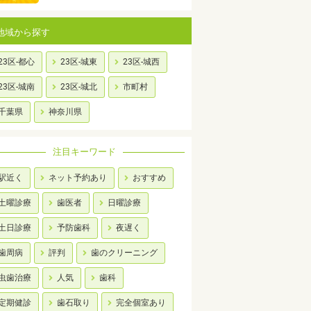
地域から探す
23区-都心
23区-城東
23区-城西
23区-城南
23区-城北
市町村
千葉県
神奈川県
注目キーワード
駅近く
ネット予約あり
おすすめ
土曜診療
歯医者
日曜診療
土日診療
予防歯科
夜遅く
歯周病
評判
歯のクリーニング
虫歯治療
人気
歯科
定期健診
歯石取り
完全個室あり