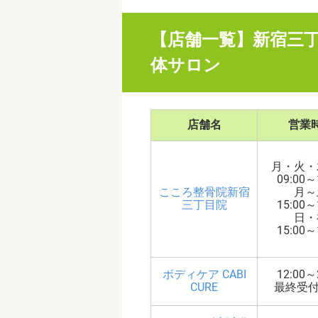
【店舗一覧】新宿三
体サロン
店舗名
営業
月・火・
09:00～
こころ整骨院新宿
月～
三丁目院
15:00～
日・
15:00～
ボディケア CABI
12:00～
CURE
最終受付2