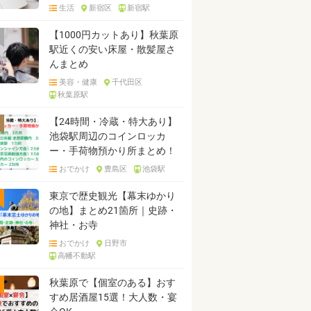
生活
新宿区
新宿駅
【1000円カットあり】秋葉原
駅近くの安い床屋・散髪屋さ
んまとめ
美容・健康
千代田区
秋葉原駅
【24時間・冷蔵・特大あり】
池袋駅周辺のコインロッカ
ー・手荷物預かり所まとめ！
おでかけ
豊島区
池袋駅
東京で歴史観光【幕末ゆかり
の地】まとめ21箇所｜史跡・
神社・お寺
おでかけ
日野市
高幡不動駅
秋葉原で【個室のある】おす
すめ居酒屋15選！大人数・宴