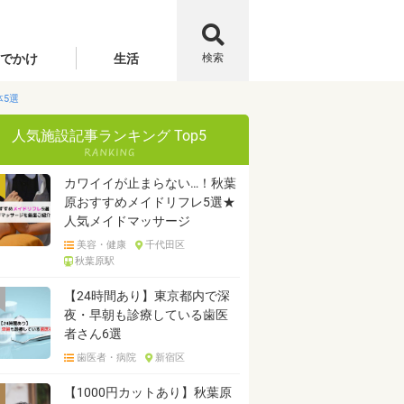
でかけ
生活
検索
5選
人気施設記事ランキング Top5
カワイイが止まらない…！秋葉
原おすすめメイドリフレ5選★
人気メイドマッサージ
美容・健康
千代田区
秋葉原駅
【24時間あり】東京都内で深
夜・早朝も診療している歯医
者さん6選
歯医者・病院
新宿区
【1000円カットあり】秋葉原