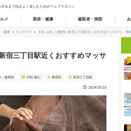
みずみまで住みよく楽しむためのウェブマガジン
ルメ
美容・健康
歯医者・病院
お
容・健康
マッサージ
【安い×肩こり解消】新宿三丁目駅近くおすすめマッサージ・整体
】新宿三丁目駅近くおすすめマッサ
1
体・接骨院
23区-都心
新宿区
新宿三丁目駅
2024.05.23
2
3