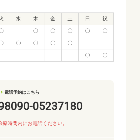
火
水
木
金
土
日
祝
〇
〇
〇
〇
〇
〇
〇
〇
〇
〇
〇
〇
〇
電話予約はこちら
98090-05237180
診療時間内にお電話ください。