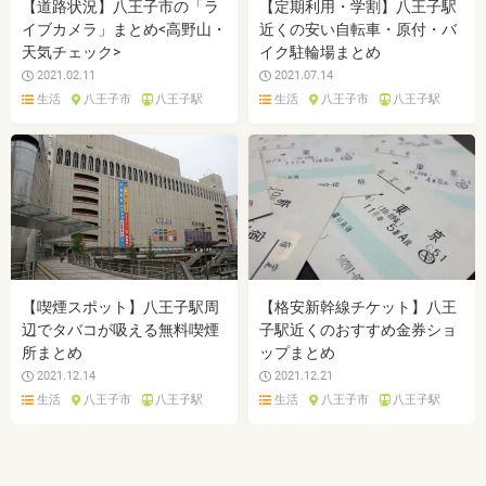
【道路状況】八王子市の「ラ
【定期利用・学割】八王子駅
イブカメラ」まとめ<高野山・
近くの安い自転車・原付・バ
天気チェック>
イク駐輪場まとめ
2021.02.11
2021.07.14
生活
八王子市
八王子駅
生活
八王子市
八王子駅
【喫煙スポット】八王子駅周
【格安新幹線チケット】八王
辺でタバコが吸える無料喫煙
子駅近くのおすすめ金券ショ
所まとめ
ップまとめ
2021.12.14
2021.12.21
生活
八王子市
八王子駅
生活
八王子市
八王子駅