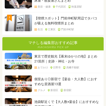
床屋・散髪屋さんまとめ
美容・健康
千代田区
秋葉原駅
5
【喫煙スポット】門前仲町駅周辺でタバコ
が吸える無料喫煙所まとめ
生活
江東区
門前仲町駅
マチしる編集部おすすめ記事
東京で歴史観光【幕末ゆかりの地】まとめ
21箇所｜史跡・神社・お寺
おでかけ
日野市
高幡不動駅
個室あり◎新宿で【宴会・大人数】におす
すめな居酒屋13選
グルメ
新宿区
新宿駅
池袋駅近くで【大人数×宴会】におすすめな