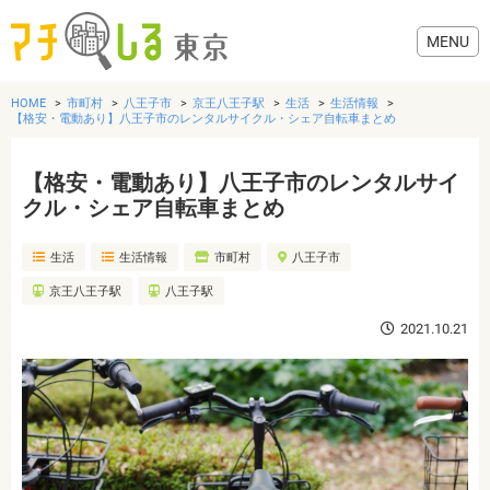
HOME
市町村
八王子市
京王八王子駅
生活
生活情報
【格安・電動あり】八王子市のレンタルサイクル・シェア自転車まとめ
【格安・電動あり】八王子市のレンタルサイ
グルメ
クル・シェア自転車まとめ
生活
生活情報
市町村
八王子市
美容・健康
京王八王子駅
八王子駅
歯医者・病院
2021.10.21
おでかけ
生活