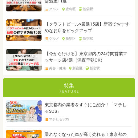
居酒屋11選！
グルメ
豊島区
池袋駅
【クラフトビール×厳選15店】新宿でおすす
めなお店をピックアップ
グルメ
新宿区
新宿駅
【今から行ける】東京都内の24時間営業マ
ッサージ店4選（深夜早朝OK）
美容・健康
新宿区
新宿駅
特集
東京都内の業者をすぐにご紹介！「マチし
るSOS」
マチしるSOS
乗れなくなった車が高く売れる！東京都の