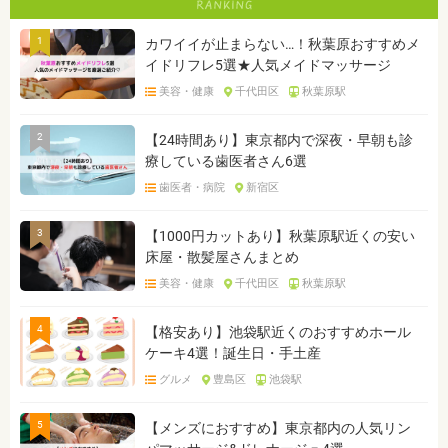
1
カワイイが止まらない…！秋葉原おすすめメ
イドリフレ5選★人気メイドマッサージ
美容・健康
千代田区
秋葉原駅
2
【24時間あり】東京都内で深夜・早朝も診
療している歯医者さん6選
歯医者・病院
新宿区
3
【1000円カットあり】秋葉原駅近くの安い
床屋・散髪屋さんまとめ
美容・健康
千代田区
秋葉原駅
4
【格安あり】池袋駅近くのおすすめホール
ケーキ4選！誕生日・手土産
グルメ
豊島区
池袋駅
5
【メンズにおすすめ】東京都内の人気リン