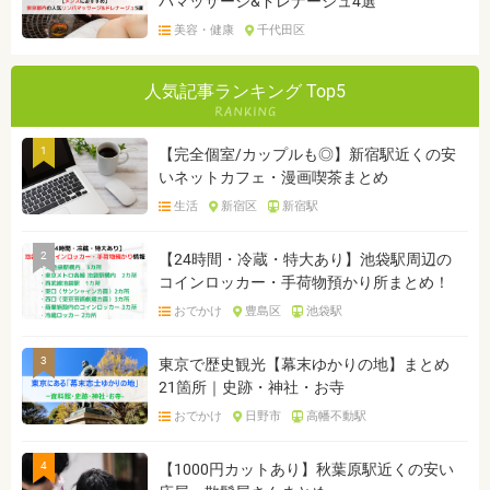
パマッサージ&ドレナージュ4選
美容・健康
千代田区
人気記事ランキング Top5
1
【完全個室/カップルも◎】新宿駅近くの安
いネットカフェ・漫画喫茶まとめ
生活
新宿区
新宿駅
2
【24時間・冷蔵・特大あり】池袋駅周辺の
コインロッカー・手荷物預かり所まとめ！
おでかけ
豊島区
池袋駅
3
東京で歴史観光【幕末ゆかりの地】まとめ
21箇所｜史跡・神社・お寺
おでかけ
日野市
高幡不動駅
4
【1000円カットあり】秋葉原駅近くの安い