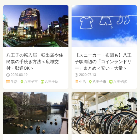
八王子の転入届・転出届や住
【スニーカー・布団も】八王
民票の手続き方法＜広域交
子駅周辺の「コインランドリ
付・郵送OK＞
ー」まとめ＜安い・大量＞
2020.03.19
2020.07.13
生活
八王子市
八王子駅
生活
八王子市
八王子駅