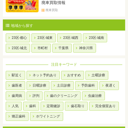
廃車買取情報
廃車買取
地域から探す
23区-都心
23区-城東
23区-城西
23区-城南
23区-城北
市町村
千葉県
神奈川県
注目キーワード
駅近く
ネット予約あり
おすすめ
土曜診療
歯医者
日曜診療
土日診療
予防歯科
夜遅く
歯周病
評判
歯のクリーニング
虫歯治療
人気
歯科
定期健診
歯石取り
完全個室あり
矯正歯科
ホワイトニング