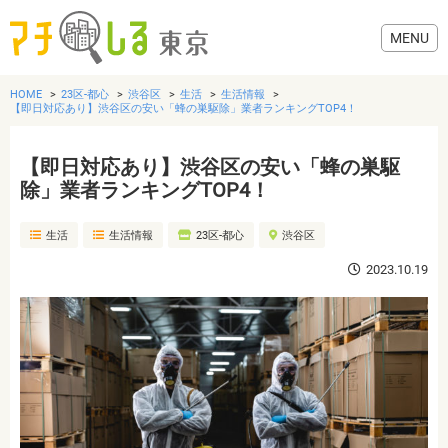
HOME
23区-都心
渋谷区
生活
生活情報
【即日対応あり】渋谷区の安い「蜂の巣駆除」業者ランキングTOP4！
【即日対応あり】渋谷区の安い「蜂の巣駆
グルメ
除」業者ランキングTOP4！
生活
生活情報
23区-都心
渋谷区
美容・健康
2023.10.19
歯医者・病院
おでかけ
生活