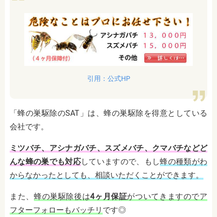
引用：公式HP
「蜂の巣駆除のSAT」は、蜂の巣駆除を得意としている
会社です。
ミツバチ、アシナガバチ、スズメバチ、クマバチなどど
んな蜂の巣でも対応
していますので、もし
蜂の種類がわ
からなかったとしても、相談いただくことができます。
また、
蜂の巣駆除後は
4ヶ月保証
がついてきますのでア
フターフォローもバッチリ
です◎