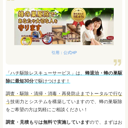
引用：公式HP
「ハチ駆除レスキューサービス」は、
蜂退治・蜂の巣駆
除に最短30分
で駆けつけます！
調査・駆除・清掃・消毒・再発防止までトータルで行な
う
技術力とシステムを構築していますので、蜂の巣駆除
をご希望の方は気軽にご相談ください！
調査・見積もりは無料で実施しています
ので、まずはお