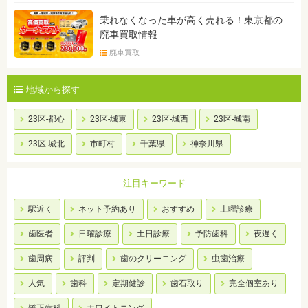
乗れなくなった車が高く売れる！東京都の
廃車買取情報
廃車買取
地域から探す
23区-都心
23区-城東
23区-城西
23区-城南
23区-城北
市町村
千葉県
神奈川県
注目キーワード
駅近く
ネット予約あり
おすすめ
土曜診療
歯医者
日曜診療
土日診療
予防歯科
夜遅く
歯周病
評判
歯のクリーニング
虫歯治療
人気
歯科
定期健診
歯石取り
完全個室あり