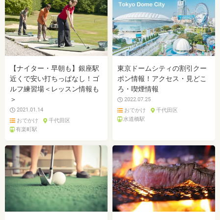
【ナイター・早朝も】銀座駅
東京ドームシティの割引クー
近くで安い打ちっぱなし！ゴ
ポン情報！アクセス・見どこ
ルフ練習場＜レッスン情報も
ろ・喫煙情報
＞
2022.07.25
2021.01.14
おでかけ
千代田区
水道橋駅
おでかけ
千代田区
有楽町駅