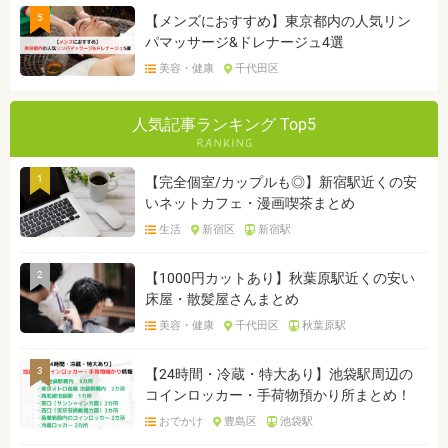
5
【メンズにおすすめ】東京都内の人気リン
パマッサージ&ドレナージュ4選
美容・健康
千代田区
人気記事ランキング Top5
1
【完全個室/カップルも◎】新宿駅近くの安
いネットカフェ・漫画喫茶まとめ
生活
新宿区
新宿駅
2
【1000円カットあり】秋葉原駅近くの安い
床屋・散髪屋さんまとめ
美容・健康
千代田区
秋葉原駅
3
【24時間・冷蔵・特大あり】池袋駅周辺の
コインロッカー・手荷物預かり所まとめ！
おでかけ
豊島区
池袋駅