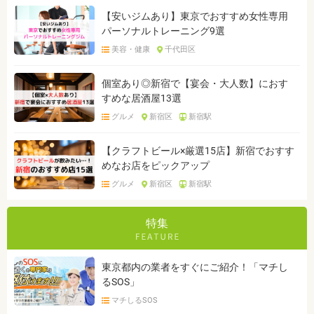
【安いジムあり】東京でおすすめ女性専用
パーソナルトレーニング9選
美容・健康
千代田区
個室あり◎新宿で【宴会・大人数】におす
すめな居酒屋13選
グルメ
新宿区
新宿駅
【クラフトビール×厳選15店】新宿でおすす
めなお店をピックアップ
グルメ
新宿区
新宿駅
特集
東京都内の業者をすぐにご紹介！「マチし
るSOS」
マチしるSOS