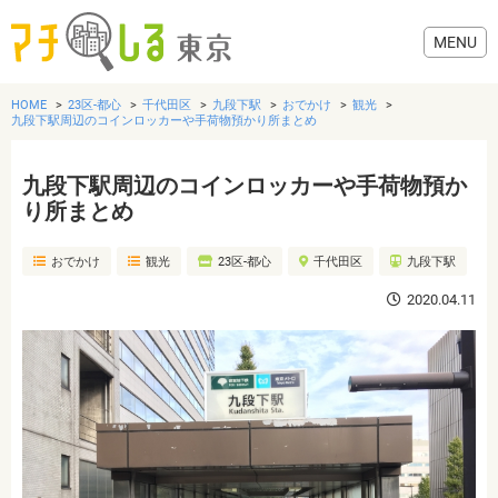
HOME
23区-都心
千代田区
九段下駅
おでかけ
観光
九段下駅周辺のコインロッカーや手荷物預かり所まとめ
九段下駅周辺のコインロッカーや手荷物預か
グルメ
り所まとめ
おでかけ
観光
23区-都心
千代田区
九段下駅
美容・健康
2020.04.11
歯医者・病院
おでかけ
生活