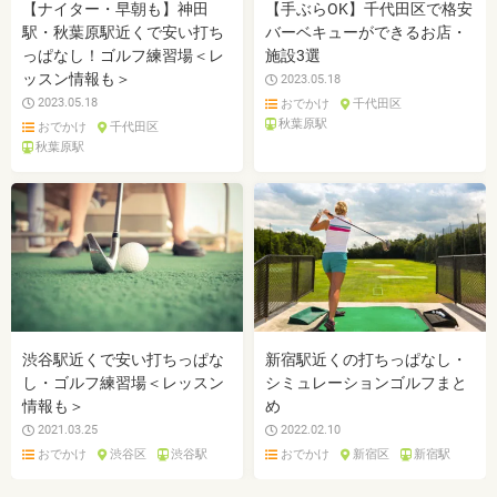
【ナイター・早朝も】神田
【手ぶらOK】千代田区で格安
駅・秋葉原駅近くで安い打ち
バーベキューができるお店・
っぱなし！ゴルフ練習場＜レ
施設3選
ッスン情報も＞
2023.05.18
2023.05.18
おでかけ
千代田区
秋葉原駅
おでかけ
千代田区
秋葉原駅
渋谷駅近くで安い打ちっぱな
新宿駅近くの打ちっぱなし・
し・ゴルフ練習場＜レッスン
シミュレーションゴルフまと
情報も＞
め
2021.03.25
2022.02.10
おでかけ
渋谷区
渋谷駅
おでかけ
新宿区
新宿駅