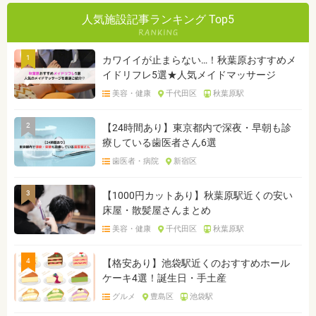
人気施設記事ランキング Top5
1
カワイイが止まらない…！秋葉原おすすめメ
イドリフレ5選★人気メイドマッサージ
美容・健康
千代田区
秋葉原駅
2
【24時間あり】東京都内で深夜・早朝も診
療している歯医者さん6選
歯医者・病院
新宿区
3
【1000円カットあり】秋葉原駅近くの安い
床屋・散髪屋さんまとめ
美容・健康
千代田区
秋葉原駅
4
【格安あり】池袋駅近くのおすすめホール
ケーキ4選！誕生日・手土産
グルメ
豊島区
池袋駅