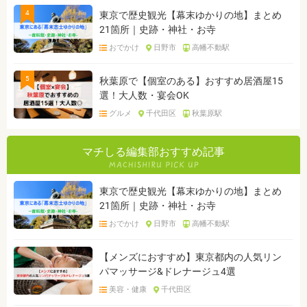
4
東京で歴史観光【幕末ゆかりの地】まとめ
21箇所｜史跡・神社・お寺
おでかけ
日野市
高幡不動駅
5
秋葉原で【個室のある】おすすめ居酒屋15
選！大人数・宴会OK
グルメ
千代田区
秋葉原駅
マチしる編集部おすすめ記事
東京で歴史観光【幕末ゆかりの地】まとめ
21箇所｜史跡・神社・お寺
おでかけ
日野市
高幡不動駅
【メンズにおすすめ】東京都内の人気リン
パマッサージ&ドレナージュ4選
美容・健康
千代田区