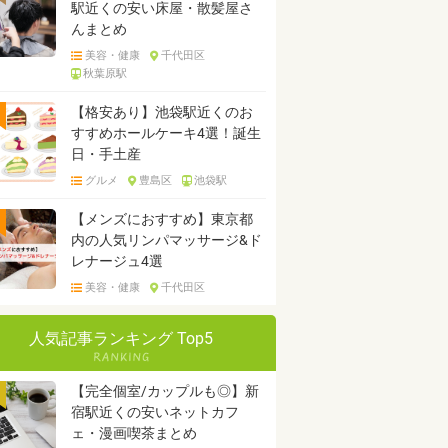
駅近くの安い床屋・散髪屋さ
んまとめ
美容・健康
千代田区
秋葉原駅
【格安あり】池袋駅近くのお
すすめホールケーキ4選！誕生
日・手土産
グルメ
豊島区
池袋駅
【メンズにおすすめ】東京都
内の人気リンパマッサージ&ド
レナージュ4選
美容・健康
千代田区
人気記事ランキング Top5
【完全個室/カップルも◎】新
宿駅近くの安いネットカフ
ェ・漫画喫茶まとめ