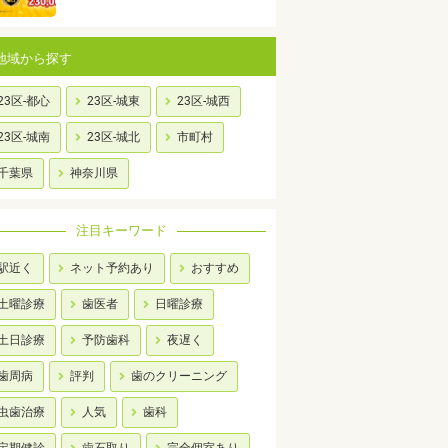
地域から探す
23区-都心
23区-城東
23区-城西
23区-城南
23区-城北
市町村
千葉県
神奈川県
注目キーワード
駅近く
ネット予約あり
おすすめ
土曜診療
歯医者
日曜診療
土日診療
予防歯科
夜遅く
歯周病
評判
歯のクリーニング
虫歯治療
人気
歯科