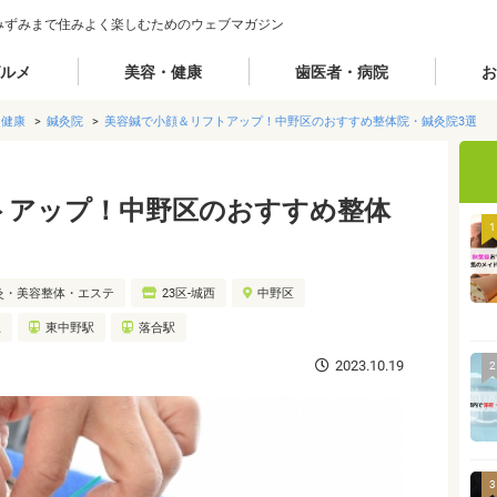
みずみまで住みよく楽しむためのウェブマガジン
ルメ
美容・健康
歯医者・病院
お
・健康
鍼灸院
美容鍼で小顔＆リフトアップ！中野区のおすすめ整体院・鍼灸院3選
トアップ！中野区のおすすめ整体
1
灸・美容整体・エステ
23区-城西
中野区
駅
東中野駅
落合駅
2023.10.19
2
3