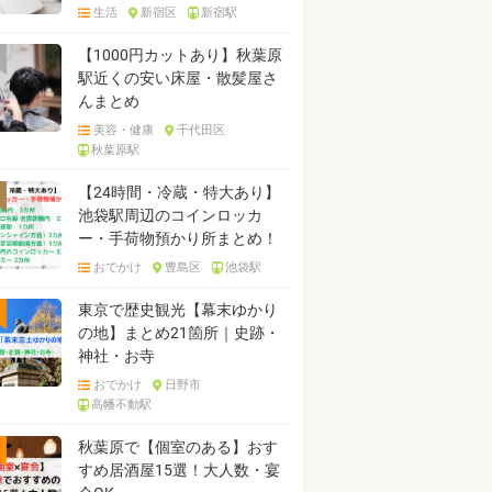
生活
新宿区
新宿駅
【1000円カットあり】秋葉原
駅近くの安い床屋・散髪屋さ
んまとめ
美容・健康
千代田区
秋葉原駅
【24時間・冷蔵・特大あり】
池袋駅周辺のコインロッカ
ー・手荷物預かり所まとめ！
おでかけ
豊島区
池袋駅
東京で歴史観光【幕末ゆかり
の地】まとめ21箇所｜史跡・
神社・お寺
おでかけ
日野市
高幡不動駅
秋葉原で【個室のある】おす
すめ居酒屋15選！大人数・宴