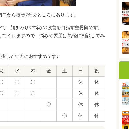
南口から徒歩2分のところにあります。
ーで、顔まわりの悩みの改善を目指す整骨院です。
してくれますので、悩みや要望は気軽に相談してみ
指したい方におすすめです♪
火
水
木
金
土
日
祝
〇
〇
〇
休
休
〇
〇
〇
休
休
〇
休
休
〇
休
休