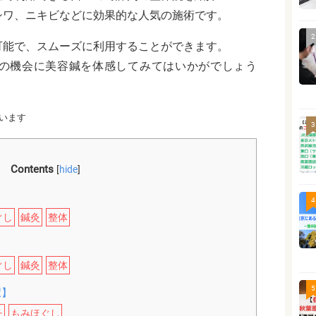
シワ、ニキビなどに効果的な人気の施術です。
2
可能で、スムーズに利用することができます。
の機会に美容鍼を体感してみてはいかがでしょう
います
3
Contents
[
hide
]
4
ぐし
鍼灸
整体
ぐし
鍼灸
整体
5
駅】
チ
もみほぐし