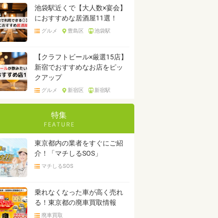
池袋駅近くで【大人数×宴会】
におすすめな居酒屋11選！
グルメ
豊島区
池袋駅
【クラフトビール×厳選15店】
新宿でおすすめなお店をピッ
クアップ
グルメ
新宿区
新宿駅
特集
東京都内の業者をすぐにご紹
介！「マチしるSOS」
マチしるSOS
乗れなくなった車が高く売れ
る！東京都の廃車買取情報
廃車買取