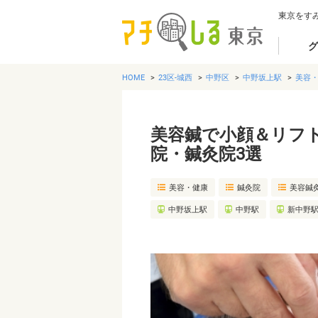
東京をす
グ
HOME
23区-城西
中野区
中野坂上駅
美容
美容鍼で小顔＆リフ
院・鍼灸院3選
美容・健康
鍼灸院
美容鍼
中野坂上駅
中野駅
新中野