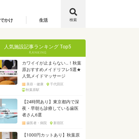
でかけ
生活
検索
人気施設記事ランキング Top5
カワイイが止まらない…！秋葉
原おすすめメイドリフレ5選★
人気メイドマッサージ
美容・健康
千代田区
秋葉原駅
【24時間あり】東京都内で深
夜・早朝も診療している歯医
者さん6選
歯医者・病院
新宿区
【1000円カットあり】秋葉原