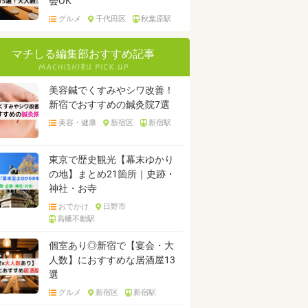
会OK
グルメ
千代田区
秋葉原駅
マチしる編集部おすすめ記事
美容鍼でくすみやシワ改善！
新宿でおすすめの鍼灸院7選
美容・健康
新宿区
新宿駅
東京で歴史観光【幕末ゆかり
の地】まとめ21箇所｜史跡・
神社・お寺
おでかけ
日野市
高幡不動駅
個室あり◎新宿で【宴会・大
人数】におすすめな居酒屋13
選
グルメ
新宿区
新宿駅