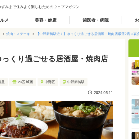
みずみまで住みよく楽しむためのウェブマガジン
ルメ
美容・健康
歯医者・病院
お
メ
焼肉・ステーキ
【中野新橋駅近く】ゆっくり過ごせる居酒屋・焼肉店厳選2店＜宴
ゆっくり過ごせる居酒屋・焼肉店
1
酒屋
23区-城西
中野区
中野新橋駅
2024.05.11
2
3