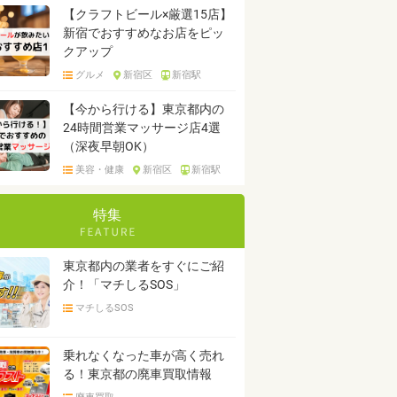
【クラフトビール×厳選15店】
新宿でおすすめなお店をピッ
クアップ
グルメ
新宿区
新宿駅
【今から行ける】東京都内の
24時間営業マッサージ店4選
（深夜早朝OK）
美容・健康
新宿区
新宿駅
特集
東京都内の業者をすぐにご紹
介！「マチしるSOS」
マチしるSOS
乗れなくなった車が高く売れ
る！東京都の廃車買取情報