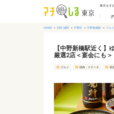
東京をす
グ
HOME
23区-城西
中野区
中野新橋駅
グル
【中野新橋駅近く】
厳選2店＜宴会にも＞
グルメ
焼肉・ステーキ
居