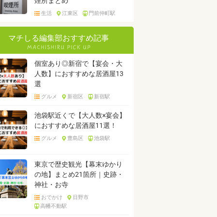
煙所まとめ
生活
江東区
門前仲町駅
マチしる編集部おすすめ記事
個室あり◎新宿で【宴会・大
人数】におすすめな居酒屋13
選
グルメ
新宿区
新宿駅
池袋駅近くで【大人数×宴会】
におすすめな居酒屋11選！
グルメ
豊島区
池袋駅
東京で歴史観光【幕末ゆかり
の地】まとめ21箇所｜史跡・
神社・お寺
おでかけ
日野市
高幡不動駅