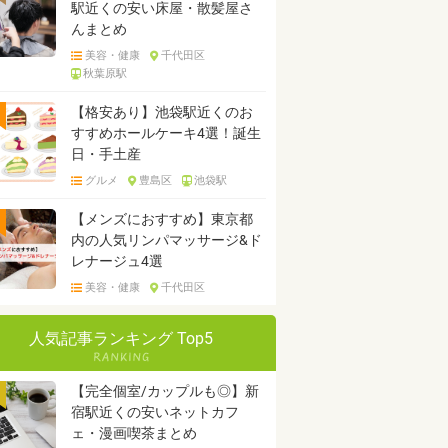
駅近くの安い床屋・散髪屋さ
んまとめ
美容・健康
千代田区
秋葉原駅
【格安あり】池袋駅近くのお
すすめホールケーキ4選！誕生
日・手土産
グルメ
豊島区
池袋駅
【メンズにおすすめ】東京都
内の人気リンパマッサージ&ド
レナージュ4選
美容・健康
千代田区
人気記事ランキング Top5
【完全個室/カップルも◎】新
宿駅近くの安いネットカフ
ェ・漫画喫茶まとめ