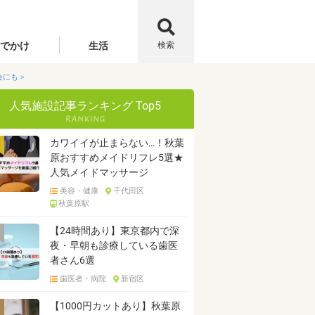
でかけ
生活
検索
会にも＞
人気施設記事ランキング Top5
カワイイが止まらない…！秋葉
原おすすめメイドリフレ5選★
人気メイドマッサージ
美容・健康
千代田区
秋葉原駅
【24時間あり】東京都内で深
夜・早朝も診療している歯医
者さん6選
歯医者・病院
新宿区
【1000円カットあり】秋葉原