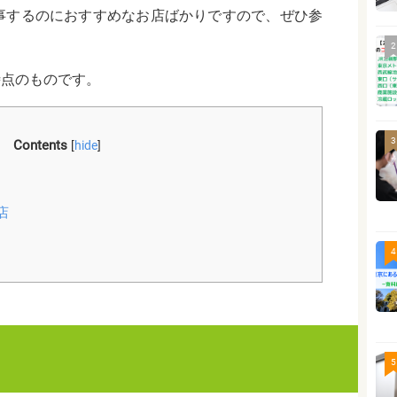
事するのにおすすめなお店ばかりですので、ぜひ参
2
時点のものです。
3
Contents
[
hide
]
店
4
5