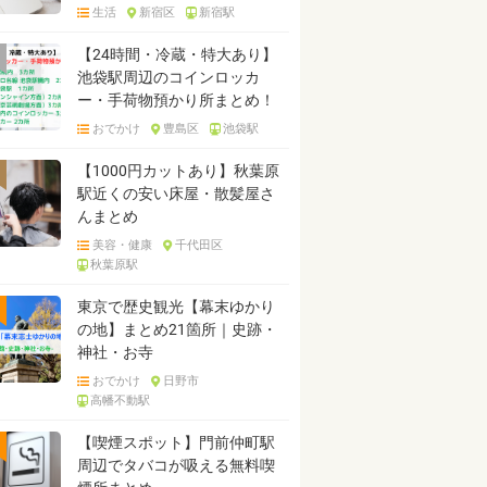
生活
新宿区
新宿駅
【24時間・冷蔵・特大あり】
池袋駅周辺のコインロッカ
ー・手荷物預かり所まとめ！
おでかけ
豊島区
池袋駅
【1000円カットあり】秋葉原
駅近くの安い床屋・散髪屋さ
んまとめ
美容・健康
千代田区
秋葉原駅
東京で歴史観光【幕末ゆかり
の地】まとめ21箇所｜史跡・
神社・お寺
おでかけ
日野市
高幡不動駅
【喫煙スポット】門前仲町駅
周辺でタバコが吸える無料喫