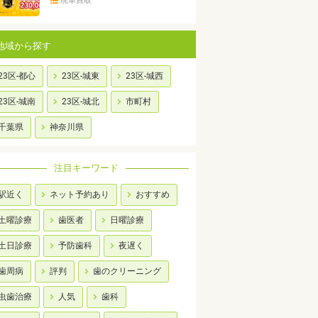
廃車買取
地域から探す
23区-都心
23区-城東
23区-城西
23区-城南
23区-城北
市町村
千葉県
神奈川県
注目キーワード
駅近く
ネット予約あり
おすすめ
土曜診療
歯医者
日曜診療
土日診療
予防歯科
夜遅く
歯周病
評判
歯のクリーニング
虫歯治療
人気
歯科