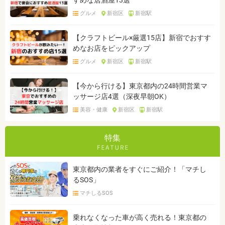
すめな居酒屋13選
グルメ
新宿区
新宿駅
【クラフトビール×厳選15店】新宿でおすす
めなお店をピックアップ
グルメ
新宿区
新宿駅
【今から行ける】東京都内の24時間営業マ
ッサージ店4選（深夜早朝OK）
美容・健康
新宿区
新宿駅
特集
東京都内の業者をすぐにご紹介！「マチし
るSOS」
マチしるSOS
乗れなくなった車が高く売れる！東京都の