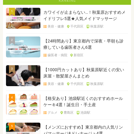
1
カワイイが止まらない…！秋葉原おすすめメ
イドリフレ5選★人気メイドマッサージ
美容・健康
千代田区
秋葉原駅
2
【24時間あり】東京都内で深夜・早朝も診
療している歯医者さん6選
歯医者・病院
新宿区
3
【1000円カットあり】秋葉原駅近くの安い
床屋・散髪屋さんまとめ
美容・健康
千代田区
秋葉原駅
4
【格安あり】池袋駅近くのおすすめホール
ケーキ4選！誕生日・手土産
グルメ
豊島区
池袋駅
5
【メンズにおすすめ】東京都内の人気リン
パマッサージ&ドレナージュ4選