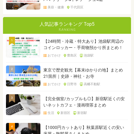
美容・健康
千代田区
人気記事ランキング Top5
1
【24時間・冷蔵・特大あり】池袋駅周辺の
コインロッカー・手荷物預かり所まとめ！
おでかけ
豊島区
池袋駅
2
東京で歴史観光【幕末ゆかりの地】まとめ
21箇所｜史跡・神社・お寺
おでかけ
日野市
高幡不動駅
3
【完全個室/カップルも◎】新宿駅近くの安
いネットカフェ・漫画喫茶まとめ
生活
新宿区
新宿駅
4
【1000円カットあり】秋葉原駅近くの安い
床屋・散髪屋さんまとめ