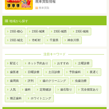
廃車買取情報
廃車買取
地域から探す
23区-都心
23区-城東
23区-城西
23区-城南
23区-城北
市町村
千葉県
神奈川県
注目キーワード
駅近く
ネット予約あり
おすすめ
土曜診療
歯医者
日曜診療
土日診療
予防歯科
夜遅く
歯周病
評判
歯のクリーニング
虫歯治療
人気
歯科
定期健診
歯石取り
完全個室あり
矯正歯科
ホワイトニング