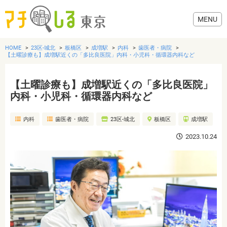
HOME
23区-城北
板橋区
成増駅
内科
歯医者・病院
【土曜診療も】成増駅近くの「多比良医院」内科・小児科・循環器内科など
【土曜診療も】成増駅近くの「多比良医院」
グルメ
内科・小児科・循環器内科など
内科
歯医者・病院
23区-城北
板橋区
成増駅
美容・健康
2023.10.24
歯医者・病院
おでかけ
生活