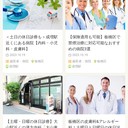
＜土日の休日診療も＞成増駅
【保険適用も可能】板橋区で
近くにある病院【内科・小児
禁煙治療に対応可能なおすす
科・皮膚科】
めの病院3選
2023.10.19
2023.10.19
歯医者・病院
板橋区
歯医者・病院
板橋区
成増駅
成増駅
【土曜・日曜の休日診療】大
板橋区の皮膚科&アレルギー
山駅近くの漢方内科「大山東
科！土曜日と日曜日の休日診