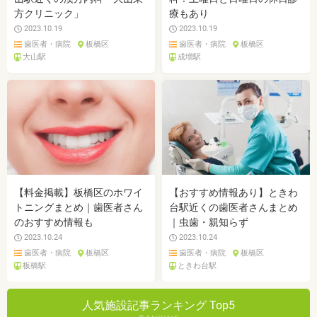
方クリニック」
療もあり
2023.10.19
2023.10.19
歯医者・病院
板橋区
歯医者・病院
板橋区
大山駅
成増駅
【料金掲載】板橋区のホワイ
【おすすめ情報あり】ときわ
トニングまとめ｜歯医者さん
台駅近くの歯医者さんまとめ
のおすすめ情報も
｜虫歯・親知らず
2023.10.24
2023.10.24
歯医者・病院
板橋区
歯医者・病院
板橋区
板橋駅
ときわ台駅
人気施設記事ランキング Top5