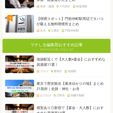
美容・健康
千代田区
秋葉原駅
5
【喫煙スポット】門前仲町駅周辺でタバコ
が吸える無料喫煙所まとめ
生活
江東区
門前仲町駅
マチしる編集部おすすめ記事
池袋駅近くで【大人数×宴会】におすすめな
居酒屋11選！
グルメ
豊島区
池袋駅
東京で歴史観光【幕末ゆかりの地】まとめ
21箇所｜史跡・神社・お寺
おでかけ
日野市
高幡不動駅
個室あり◎新宿で【宴会・大人数】におす