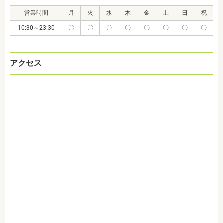
営業時間
月
火
水
木
金
土
日
祝
10:30～23:30
〇
〇
〇
〇
〇
〇
〇
〇
アクセス