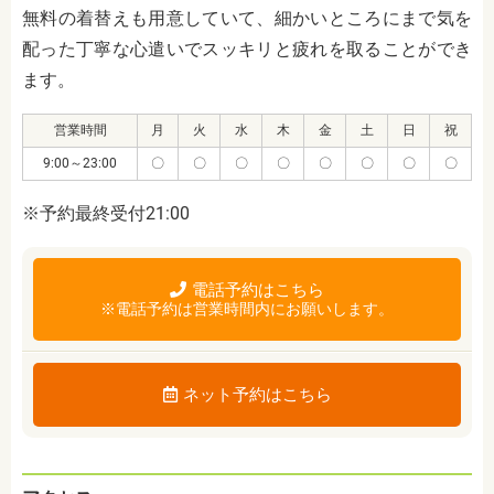
無料の着替えも用意していて、細かいところにまで気を
配った丁寧な心遣いでスッキリと疲れを取ることができ
ます。
営業時間
月
火
水
木
金
土
日
祝
9:00～23:00
〇
〇
〇
〇
〇
〇
〇
〇
※予約最終受付21:00
電話予約はこちら
※電話予約は営業時間内にお願いします。
ネット予約はこちら