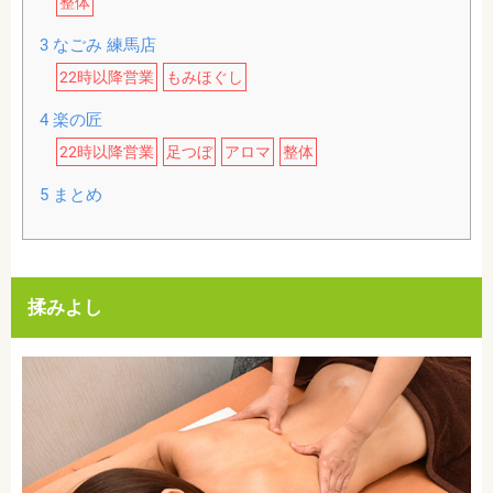
整体
3
なごみ 練馬店
22時以降営業
もみほぐし
4
楽の匠
22時以降営業
足つぼ
アロマ
整体
5
まとめ
揉みよし