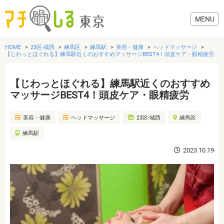
HOME
23区-城西
練馬区
練馬駅
美容・健康
ヘッドマッサージ
【じわっとほぐれる】練馬駅近くのおすすめマッサージBEST4！頭皮ケア・眼精疲労
【じわっとほぐれる】練馬駅近くのおすすめ
グルメ
マッサージBEST4！頭皮ケア・眼精疲労
美容・健康
ヘッドマッサージ
23区-城西
練馬区
美容・健康
練馬駅
歯医者・病院
2023.10.19
おでかけ
生活