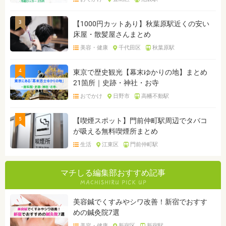
3
【1000円カットあり】秋葉原駅近くの安い
床屋・散髪屋さんまとめ
美容・健康
千代田区
秋葉原駅
4
東京で歴史観光【幕末ゆかりの地】まとめ
21箇所｜史跡・神社・お寺
おでかけ
日野市
高幡不動駅
5
【喫煙スポット】門前仲町駅周辺でタバコ
が吸える無料喫煙所まとめ
生活
江東区
門前仲町駅
マチしる編集部おすすめ記事
美容鍼でくすみやシワ改善！新宿でおすす
めの鍼灸院7選
美容・健康
新宿区
新宿駅