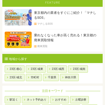
東京都内の業者をすぐにご紹介！「マチし
るSOS」
マチしるSOS
乗れなくなった車が高く売れる！東京都の
廃車買取情報
廃車買取
地域から探す
23区-都心
23区-城東
23区-城西
23区-城南
23区-城北
市町村
千葉県
神奈川県
注目キーワード
駅近く
ネット予約あり
おすすめ
土曜診療