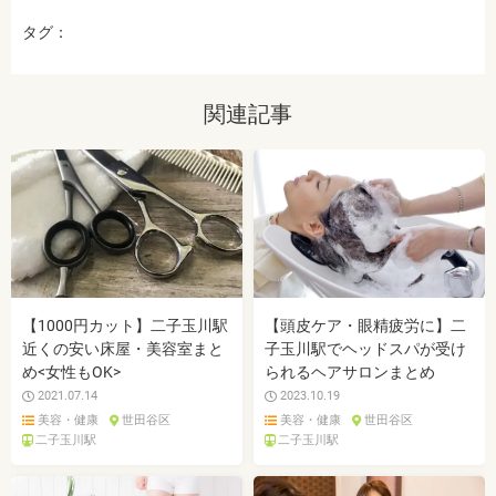
タグ：
関連記事
【1000円カット】二子玉川駅
【頭皮ケア・眼精疲労に】二
近くの安い床屋・美容室まと
子玉川駅でヘッドスパが受け
め<女性もOK>
られるヘアサロンまとめ
2021.07.14
2023.10.19
美容・健康
世田谷区
美容・健康
世田谷区
二子玉川駅
二子玉川駅