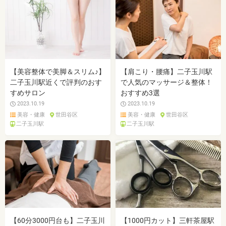
【美容整体で美脚＆スリム♪】
【肩こり・腰痛】二子玉川駅
二子玉川駅近くで評判のおす
で人気のマッサージ＆整体！
すめサロン
おすすめ3選
2023.10.19
2023.10.19
美容・健康
世田谷区
美容・健康
世田谷区
二子玉川駅
二子玉川駅
【60分3000円台も】二子玉川
【1000円カット】三軒茶屋駅