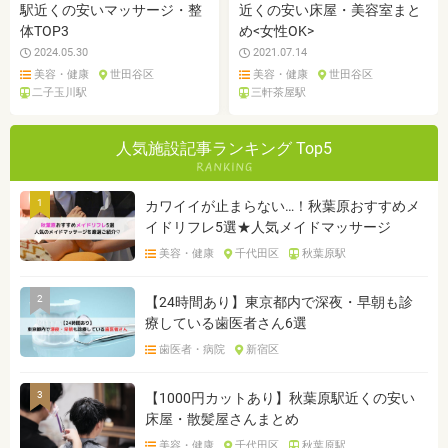
駅近くの安いマッサージ・整
近くの安い床屋・美容室まと
体TOP3
め<女性OK>
2024.05.30
2021.07.14
美容・健康
世田谷区
美容・健康
世田谷区
二子玉川駅
三軒茶屋駅
人気施設記事ランキング Top5
1
カワイイが止まらない…！秋葉原おすすめメ
イドリフレ5選★人気メイドマッサージ
美容・健康
千代田区
秋葉原駅
2
【24時間あり】東京都内で深夜・早朝も診
療している歯医者さん6選
歯医者・病院
新宿区
3
【1000円カットあり】秋葉原駅近くの安い
床屋・散髪屋さんまとめ
美容・健康
千代田区
秋葉原駅