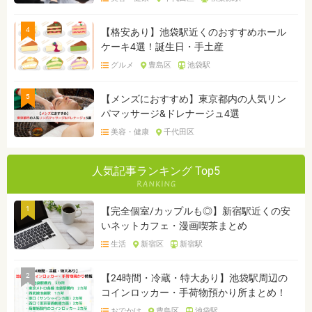
4
【格安あり】池袋駅近くのおすすめホール
ケーキ4選！誕生日・手土産
グルメ
豊島区
池袋駅
5
【メンズにおすすめ】東京都内の人気リン
パマッサージ&ドレナージュ4選
美容・健康
千代田区
人気記事ランキング Top5
1
【完全個室/カップルも◎】新宿駅近くの安
いネットカフェ・漫画喫茶まとめ
生活
新宿区
新宿駅
2
【24時間・冷蔵・特大あり】池袋駅周辺の
コインロッカー・手荷物預かり所まとめ！
おでかけ
豊島区
池袋駅