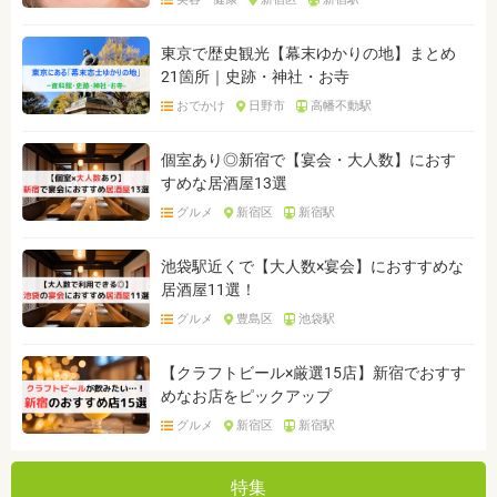
東京で歴史観光【幕末ゆかりの地】まとめ
21箇所｜史跡・神社・お寺
おでかけ
日野市
高幡不動駅
個室あり◎新宿で【宴会・大人数】におす
すめな居酒屋13選
グルメ
新宿区
新宿駅
池袋駅近くで【大人数×宴会】におすすめな
居酒屋11選！
グルメ
豊島区
池袋駅
【クラフトビール×厳選15店】新宿でおすす
めなお店をピックアップ
グルメ
新宿区
新宿駅
特集