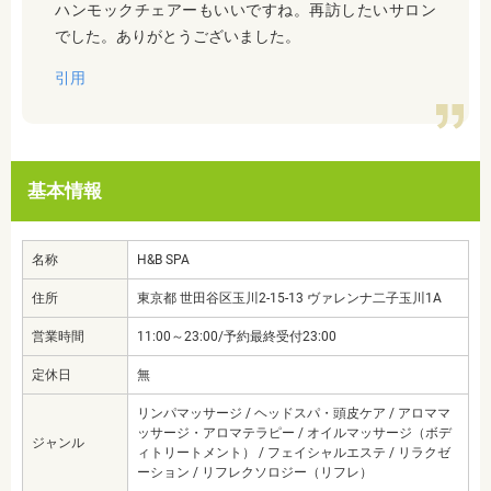
ハンモックチェアーもいいですね。再訪したいサロン
でした。ありがとうございました。
引用
基本情報
名称
H&B SPA
住所
東京都 世田谷区玉川2-15-13 ヴァレンナ二子玉川1A
営業時間
11:00～23:00/予約最終受付23:00
定休日
無
リンパマッサージ / ヘッドスパ・頭皮ケア / アロママ
ッサージ・アロマテラピー / オイルマッサージ（ボデ
ジャンル
ィトリートメント） / フェイシャルエステ / リラクゼ
ーション / リフレクソロジー（リフレ）