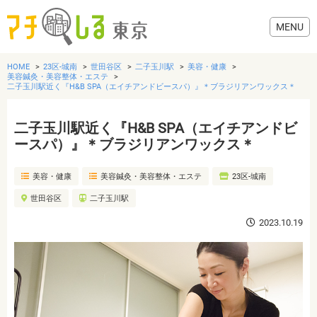
HOME
23区-城南
世田谷区
二子玉川駅
美容・健康
美容鍼灸・美容整体・エステ
二子玉川駅近く『H&B SPA（エイチアンドビースパ）』＊ブラジリアンワックス＊
二子玉川駅近く『H&B SPA（エイチアンドビ
グルメ
ースパ）』＊ブラジリアンワックス＊
美容・健康
美容・健康
美容鍼灸・美容整体・エステ
23区-城南
世田谷区
二子玉川駅
歯医者・病院
2023.10.19
おでかけ
生活