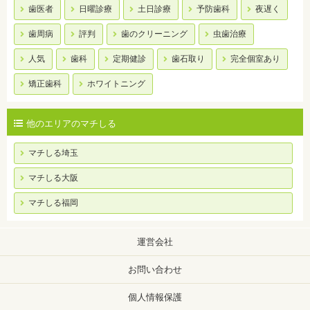
歯医者
日曜診療
土日診療
予防歯科
夜遅く
歯周病
評判
歯のクリーニング
虫歯治療
人気
歯科
定期健診
歯石取り
完全個室あり
矯正歯科
ホワイトニング
他のエリアのマチしる
マチしる埼玉
マチしる大阪
マチしる福岡
運営会社
お問い合わせ
個人情報保護