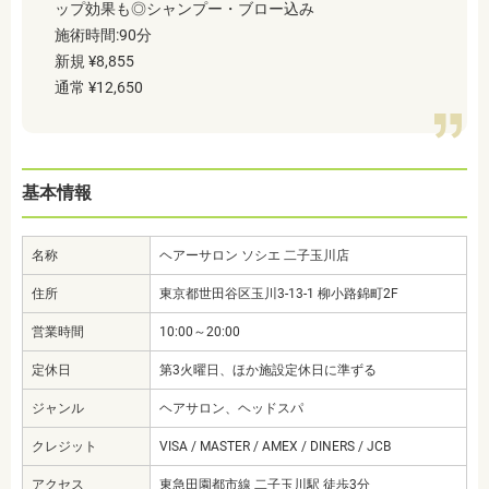
ップ効果も◎シャンプー・ブロー込み
施術時間:90分
新規 ¥8,855
通常 ¥12,650
基本情報
名称
ヘアーサロン ソシエ 二子玉川店
住所
東京都世田谷区玉川3-13-1 柳小路錦町2F
営業時間
10:00～20:00
定休日
第3火曜日、ほか施設定休日に準ずる
ジャンル
ヘアサロン、ヘッドスパ
クレジット
VISA / MASTER / AMEX / DINERS / JCB
アクセス
東急田園都市線 二子玉川駅 徒歩3分