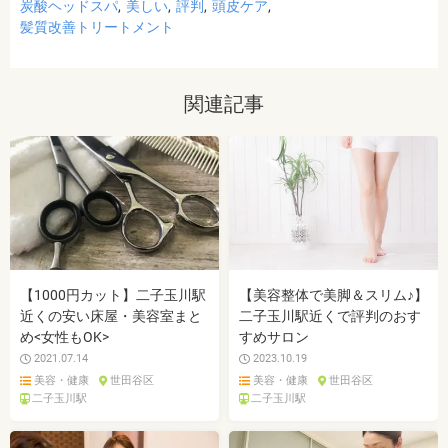
炭酸ヘッドスパ
美しい
評判
頭皮ケア
髪質改善トリートメント
関連記事
【1000円カット】二子玉川駅
【美容整体で美脚＆スリム♪】
近くの安い床屋・美容室まと
二子玉川駅近くで評判のおす
め<女性もOK>
すめサロン
2021.07.14
2023.10.19
美容・健康
世田谷区
美容・健康
世田谷区
二子玉川駅
二子玉川駅