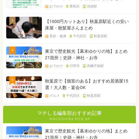
おでかけ
豊島区
池袋駅
3
【1000円カットあり】秋葉原駅近くの安い
床屋・散髪屋さんまとめ
美容・健康
千代田区
秋葉原駅
4
東京で歴史観光【幕末ゆかりの地】まとめ
21箇所｜史跡・神社・お寺
おでかけ
日野市
高幡不動駅
5
秋葉原で【個室のある】おすすめ居酒屋15
選！大人数・宴会OK
グルメ
千代田区
秋葉原駅
マチしる編集部おすすめ記事
東京で歴史観光【幕末ゆかりの地】まとめ
21箇所｜史跡・神社・お寺