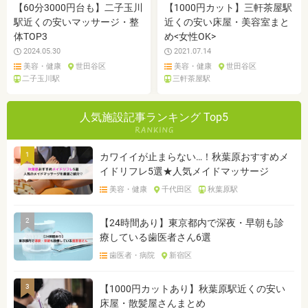
【60分3000円台も】二子玉川
【1000円カット】三軒茶屋駅
駅近くの安いマッサージ・整
近くの安い床屋・美容室まと
体TOP3
め<女性OK>
2024.05.30
2021.07.14
美容・健康
世田谷区
美容・健康
世田谷区
二子玉川駅
三軒茶屋駅
人気施設記事ランキング Top5
1
カワイイが止まらない…！秋葉原おすすめメ
イドリフレ5選★人気メイドマッサージ
美容・健康
千代田区
秋葉原駅
2
【24時間あり】東京都内で深夜・早朝も診
療している歯医者さん6選
歯医者・病院
新宿区
3
【1000円カットあり】秋葉原駅近くの安い
床屋・散髪屋さんまとめ