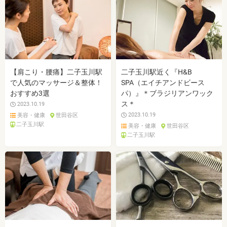
【肩こり・腰痛】二子玉川駅
二子玉川駅近く『H&B
で人気のマッサージ＆整体！
SPA（エイチアンドビース
おすすめ3選
パ）』＊ブラジリアンワック
ス＊
2023.10.19
2023.10.19
美容・健康
世田谷区
二子玉川駅
美容・健康
世田谷区
二子玉川駅