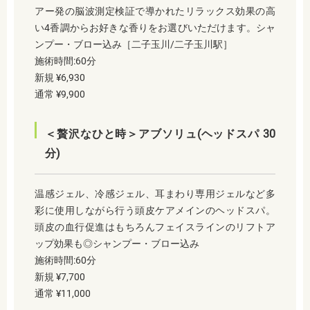
アー発の脳波測定検証で導かれたリラックス効果の高
い4香調からお好きな香りをお選びいただけます。シャ
ンプー・ブロー込み［二子玉川/二子玉川駅］
施術時間:60分
新規 ¥6,930
通常 ¥9,900
＜贅沢なひと時＞アブソリュ(ヘッドスパ 30
分)
温感ジェル、冷感ジェル、耳まわり専用ジェルなど多
彩に使用しながら行う頭皮ケアメインのヘッドスパ。
頭皮の血行促進はもちろんフェイスラインのリフトア
ップ効果も◎シャンプー・ブロー込み
施術時間:60分
新規 ¥7,700
通常 ¥11,000