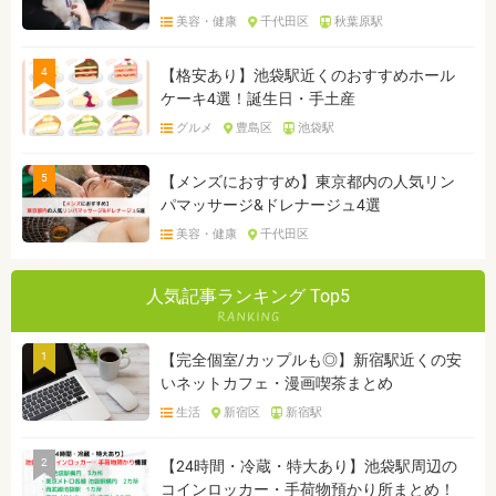
美容・健康
千代田区
秋葉原駅
4
【格安あり】池袋駅近くのおすすめホール
ケーキ4選！誕生日・手土産
グルメ
豊島区
池袋駅
5
【メンズにおすすめ】東京都内の人気リン
パマッサージ&ドレナージュ4選
美容・健康
千代田区
人気記事ランキング Top5
1
【完全個室/カップルも◎】新宿駅近くの安
いネットカフェ・漫画喫茶まとめ
生活
新宿区
新宿駅
2
【24時間・冷蔵・特大あり】池袋駅周辺の
コインロッカー・手荷物預かり所まとめ！