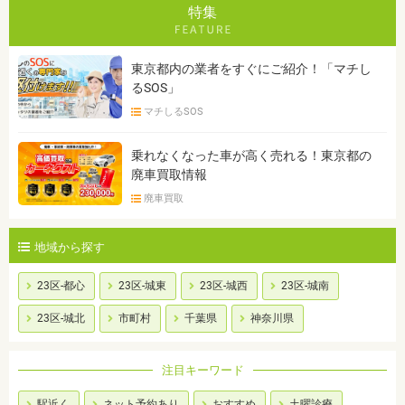
特集
東京都内の業者をすぐにご紹介！「マチし
るSOS」
マチしるSOS
乗れなくなった車が高く売れる！東京都の
廃車買取情報
廃車買取
地域から探す
23区-都心
23区-城東
23区-城西
23区-城南
23区-城北
市町村
千葉県
神奈川県
注目キーワード
駅近く
ネット予約あり
おすすめ
土曜診療