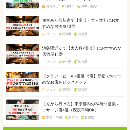
おでかけ
日野市
高幡不動駅
個室あり◎新宿で【宴会・大人数】におす
すめな居酒屋13選
グルメ
新宿区
新宿駅
池袋駅近くで【大人数×宴会】におすすめな
居酒屋11選！
グルメ
豊島区
池袋駅
【クラフトビール×厳選15店】新宿でおすす
めなお店をピックアップ
グルメ
新宿区
新宿駅
【今から行ける】東京都内の24時間営業マ
ッサージ店4選（深夜早朝OK）
美容・健康
新宿区
新宿駅