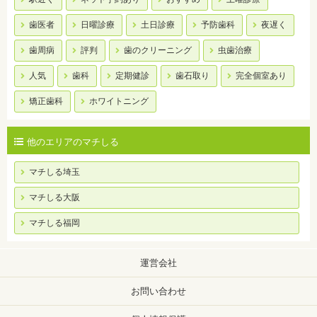
歯医者
日曜診療
土日診療
予防歯科
夜遅く
歯周病
評判
歯のクリーニング
虫歯治療
人気
歯科
定期健診
歯石取り
完全個室あり
矯正歯科
ホワイトニング
他のエリアのマチしる
マチしる埼玉
マチしる大阪
マチしる福岡
運営会社
お問い合わせ