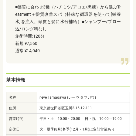
■髪質に合わせ3種（ハチミツ/アロエ/黒糖）から選ぶTr
eatment＋髪質改善スパ（特殊な循環器を使って[栄養
水]を注入。頭皮と髪に水分補給）■シャンプー/ブロー
込/ロング料なし
施術時間:120分
新規 ¥7,560
通常 ¥14,040
基本情報
名称
r'eve Tamagawa (レーヴ タマガワ)
住所
東京都世田谷区玉川3-15-12-111
営業時間
平日・土 10:00～20:00 日・祝 10:00～19:00
定休日
火・夏季(8月)冬季(12月・1月)は変則営業あり