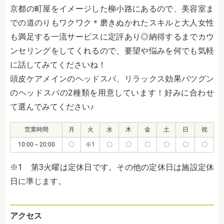
京都の町屋をイメージした柳小路にあるので、美容室ま
での道のりもワクワク＊磨きぬかれたスキルと大人女性
も満足する一流サービスに定評あり◎納得するまでカウ
ンセリングをしてくれるので、要望や悩みを何でも気軽
に話してみてくださいね！
頭皮ケアメインのヘッドスパ、リラックス効果バツグン
のヘッドスパの2種類を用意しています！好みに合わせ
て選んでみてください♪
営業時間
月
火
水
木
金
土
日
祝
10:00～20:00
〇
※1
〇
〇
〇
〇
〇
〇
※1 第3火曜は定休日です。その他の定休日は施設定休
日に準じます。
アクセス