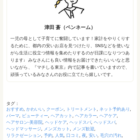
津田 蒼（ペンネーム）
一児の母として子育てに奮闘しています！家計をやりくりす
るために、都内の安いお店を見つけたり、SNSなどを使いな
がら生活に役立つ情報を集めたりするのが日課になりつつあ
ります♩みなさんにも良い情報をお届けできたらいいなと思
いながら、『マチしる東京』内で記事を書いていますので、
頑張っているみなさんのお役に立てたら嬉しいです。
タグ：
おすすめ
かわいい
クーポン
トリートメント
ネット予約あり
パーマ
ビューティー
ヘアカット
ヘアカラー
ヘアケア
ヘアサロン-美容院
ヘッドケア
ヘッドスパ
ヘッドスパ
ヘッドマッサージ
メンズカット
メンズ歓迎
リラクゼーション
予約
人気
口コミ
夜
安い
毛穴の汚れ