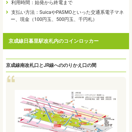
利用時間：始発から終電まで
支払い方法：
Suica
や
PASMO
といった交通系電子マネ
ー、現金（
100
円玉、
500
円玉、千円札）
京成線日暮里駅改札内のコインロッカー
京成線南改札口とJR線へののりかえ口の間