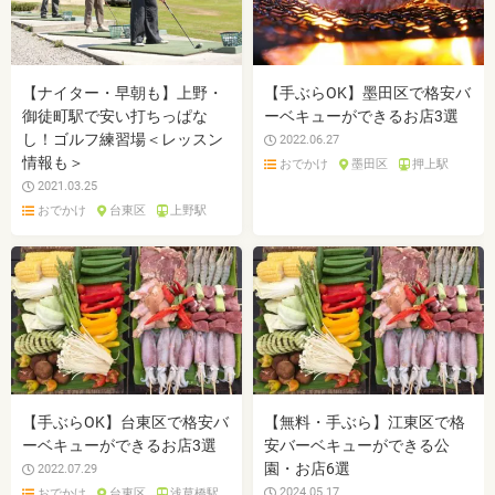
【ナイター・早朝も】上野・
【手ぶらOK】墨田区で格安バ
御徒町駅で安い打ちっぱな
ーベキューができるお店3選
し！ゴルフ練習場＜レッスン
2022.06.27
情報も＞
おでかけ
墨田区
押上駅
2021.03.25
おでかけ
台東区
上野駅
【手ぶらOK】台東区で格安バ
【無料・手ぶら】江東区で格
ーベキューができるお店3選
安バーベキューができる公
園・お店6選
2022.07.29
2024.05.17
おでかけ
台東区
浅草橋駅