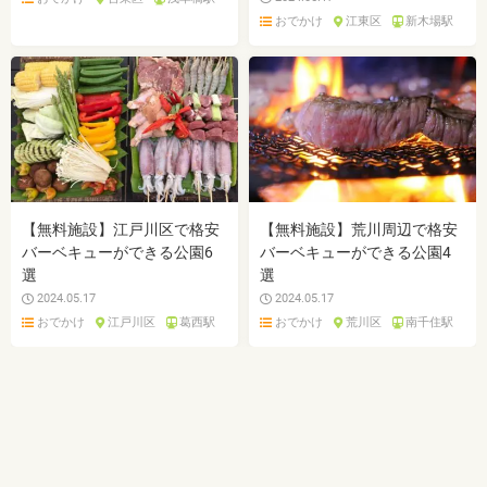
おでかけ
江東区
新木場駅
【無料施設】江戸川区で格安
【無料施設】荒川周辺で格安
バーベキューができる公園6
バーベキューができる公園4
選
選
2024.05.17
2024.05.17
おでかけ
江戸川区
葛西駅
おでかけ
荒川区
南千住駅