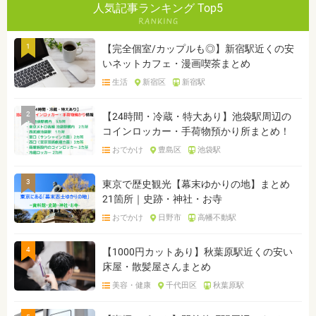
人気記事ランキング Top5
1
【完全個室/カップルも◎】新宿駅近くの安
いネットカフェ・漫画喫茶まとめ
生活
新宿区
新宿駅
2
【24時間・冷蔵・特大あり】池袋駅周辺の
コインロッカー・手荷物預かり所まとめ！
おでかけ
豊島区
池袋駅
3
東京で歴史観光【幕末ゆかりの地】まとめ
21箇所｜史跡・神社・お寺
おでかけ
日野市
高幡不動駅
4
【1000円カットあり】秋葉原駅近くの安い
床屋・散髪屋さんまとめ
美容・健康
千代田区
秋葉原駅