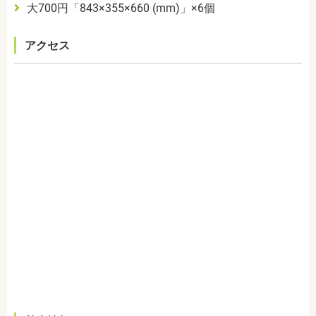
大
700
円「
843
×
355
×
660 (mm)
」×
6
個
アクセス