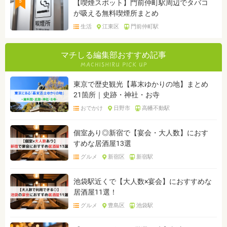
5
【喫煙スポット】門前仲町駅周辺でタバコ
が吸える無料喫煙所まとめ
生活
江東区
門前仲町駅
マチしる編集部おすすめ記事
東京で歴史観光【幕末ゆかりの地】まとめ
21箇所｜史跡・神社・お寺
おでかけ
日野市
高幡不動駅
個室あり◎新宿で【宴会・大人数】におす
すめな居酒屋13選
グルメ
新宿区
新宿駅
池袋駅近くで【大人数×宴会】におすすめな
居酒屋11選！
グルメ
豊島区
池袋駅