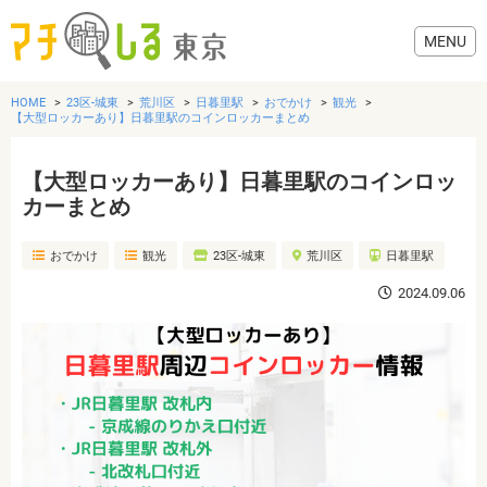
HOME
23区-城東
荒川区
日暮里駅
おでかけ
観光
【大型ロッカーあり】日暮里駅のコインロッカーまとめ
【大型ロッカーあり】日暮里駅のコインロッ
グルメ
カーまとめ
おでかけ
観光
23区-城東
荒川区
日暮里駅
美容・健康
2024.09.06
歯医者・病院
おでかけ
生活