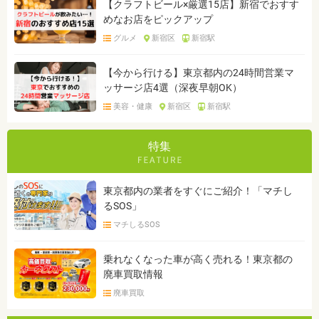
【クラフトビール×厳選15店】新宿でおすす
めなお店をピックアップ
グルメ
新宿区
新宿駅
【今から行ける】東京都内の24時間営業マ
ッサージ店4選（深夜早朝OK）
美容・健康
新宿区
新宿駅
特集
東京都内の業者をすぐにご紹介！「マチし
るSOS」
マチしるSOS
乗れなくなった車が高く売れる！東京都の
廃車買取情報
廃車買取