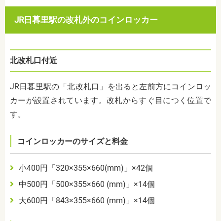
JR
日暮里駅の改札外のコインロッカー
北改札口付近
JR
日暮里駅の「北改札口」を出ると左前方にコインロッ
カーが設置されています。改札からすぐ目につく位置で
す。
コインロッカーのサイズと料金
小
400
円「
320
×
355
×
660(mm)
」×
42
個
中
500
円「
500
×
355
×
660 (mm)
」×
14
個
大
600
円「
843
×
355
×
660 (mm)
」×
14
個