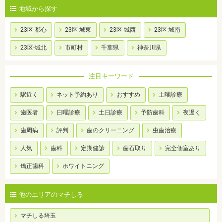
地域から探す
23区-都心
23区-城東
23区-城西
23区-城南
23区-城北
市町村
千葉県
神奈川県
注目キーワード
駅近く
ネット予約あり
おすすめ
土曜診療
歯医者
日曜診療
土日診療
予防歯科
夜遅く
歯周病
評判
歯のクリーニング
虫歯治療
人気
歯科
定期健診
歯石取り
完全個室あり
矯正歯科
ホワイトニング
他のエリアのマチしる
マチしる埼玉