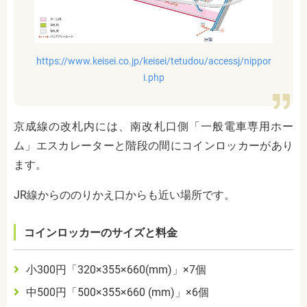
https://www.keisei.co.jp/keisei/tetudou/accessj/nippor
i.php
京成線の改札内には、南改札口側「一般電車専用ホー
ム」エスカレーターと階段の間にコインロッカーがあり
ます。
JR線からののりかえ口からも近い場所です。
コインロッカーのサイズと料金
小
300
円「
320
×
355
×
660(mm)
」×
7
個
中
500
円「
500
×
355
×
660 (mm)
」×
6
個