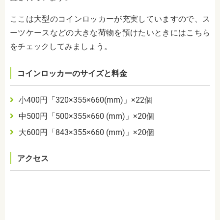
ここは大型のコインロッカーが充実していますので、ス
ーツケースなどの大きな荷物を預けたいときにはこちら
をチェックしてみましょう。
コインロッカーのサイズと料金
小
400
円「
320
×
355
×
660(mm)
」×
22
個
中
500
円「
500
×
355
×
660 (mm)
」×
20
個
大
600
円「
843
×
355
×
660 (mm)
」×
20
個
アクセス