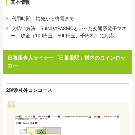
基本情報
利用時間：始発から終電まで
支払い方法：
Suica
や
PASMO
といった交通系電子マネ
ー、現金（
100
円玉、
500
円玉、千円札）に対応。
日暮里舎人ライナー「日暮里駅」構内のコインロッ
カー
2階改札外コンコース