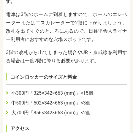
す。
電車は3階のホームに到着しますので、ホームのエレベ
ーターまたはエスカレーターで2階に下がりましょう。
改札を出てすぐのところにあるので、日暮里舎人ライナ
ー利用者におすすめな穴場スポットです。
3階の改札から出てしまった場合やJR・京成線を利用す
る場合は一度2階に降りる必要があります。
コインロッカーのサイズと料金
小
300
円「
325
×
342
×
663 (mm)
」×15個
中
500
円「
502
×
342
×
663 (mm)
」×3
個
大
700
円「
856
×
342
×
663 (mm)
」×2
個
アクセス