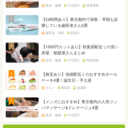
美容・健康
千代田区
秋葉原駅
2
【24時間あり】東京都内で深夜・早朝も診
療している歯医者さん6選
歯医者・病院
新宿区
3
【1000円カットあり】秋葉原駅近くの安い
床屋・散髪屋さんまとめ
美容・健康
千代田区
秋葉原駅
4
【格安あり】池袋駅近くのおすすめホール
ケーキ4選！誕生日・手土産
グルメ
豊島区
池袋駅
5
【メンズにおすすめ】東京都内の人気リン
パマッサージ&ドレナージュ4選
美容・健康
千代田区