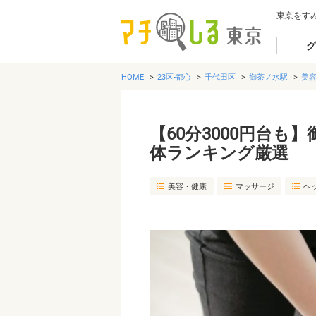
東京をす
グ
HOME
23区-都心
千代田区
御茶ノ水駅
美
【60分3000円台
体ランキング厳選
美容・健康
マッサージ
ヘ