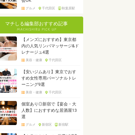
会OK
グルメ
千代田区
秋葉原駅
マチしる編集部おすすめ記事
【メンズにおすすめ】東京都
内の人気リンパマッサージ&ド
レナージュ4選
美容・健康
千代田区
【安いジムあり】東京でおす
すめ女性専用パーソナルトレ
ーニング9選
美容・健康
千代田区
個室あり◎新宿で【宴会・大
人数】におすすめな居酒屋13
選
グルメ
新宿区
新宿駅