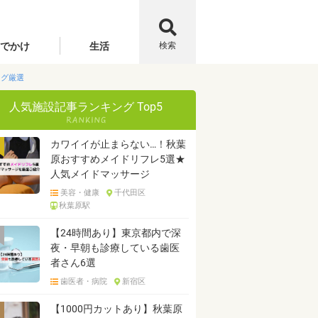
でかけ
生活
検索
ング厳選
人気施設記事ランキング Top5
カワイイが止まらない…！秋葉
原おすすめメイドリフレ5選★
人気メイドマッサージ
美容・健康
千代田区
秋葉原駅
【24時間あり】東京都内で深
夜・早朝も診療している歯医
者さん6選
歯医者・病院
新宿区
【1000円カットあり】秋葉原