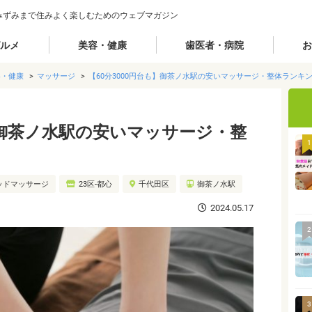
みずみまで住みよく楽しむためのウェブマガジン
ルメ
美容・健康
歯医者・病院
お
容・健康
マッサージ
【60分3000円台も】御茶ノ水駅の安いマッサージ・整体ランキ
も】御茶ノ水駅の安いマッサージ・整
1
ッドマッサージ
23区-都心
千代田区
御茶ノ水駅
2024.05.17
2
3