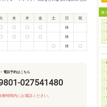
火
水
木
金
土
日
祝
〇
〇
〇
〇
休
〇
〇
〇
〇
休
〇
休
〇
電話予約はこちら
9801-027541480
診療時間内にお電話ください。