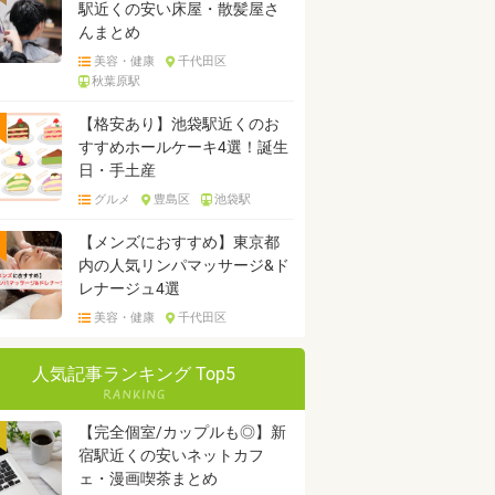
駅近くの安い床屋・散髪屋さ
んまとめ
美容・健康
千代田区
秋葉原駅
【格安あり】池袋駅近くのお
すすめホールケーキ4選！誕生
日・手土産
グルメ
豊島区
池袋駅
【メンズにおすすめ】東京都
内の人気リンパマッサージ&ド
レナージュ4選
美容・健康
千代田区
人気記事ランキング Top5
【完全個室/カップルも◎】新
宿駅近くの安いネットカフ
ェ・漫画喫茶まとめ