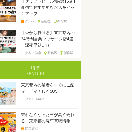
【クラフトビール×厳選15店】
新宿でおすすめなお店をピッ
クアップ
グルメ
新宿区
新宿駅
【今から行ける】東京都内の
24時間営業マッサージ店4選
（深夜早朝OK）
美容・健康
新宿区
新宿駅
特集
東京都内の業者をすぐにご紹
介！「マチしるSOS」
マチしるSOS
乗れなくなった車が高く売れ
る！東京都の廃車買取情報
廃車買取