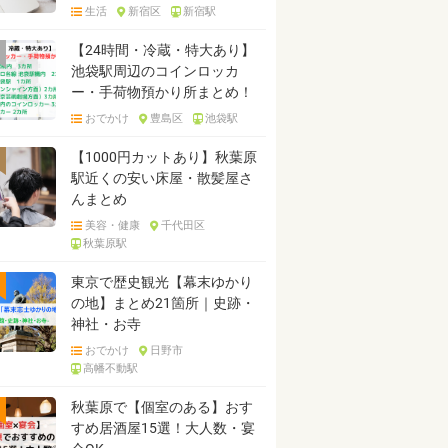
生活
新宿区
新宿駅
【24時間・冷蔵・特大あり】
池袋駅周辺のコインロッカ
ー・手荷物預かり所まとめ！
おでかけ
豊島区
池袋駅
【1000円カットあり】秋葉原
駅近くの安い床屋・散髪屋さ
んまとめ
美容・健康
千代田区
秋葉原駅
東京で歴史観光【幕末ゆかり
の地】まとめ21箇所｜史跡・
神社・お寺
おでかけ
日野市
高幡不動駅
秋葉原で【個室のある】おす
すめ居酒屋15選！大人数・宴