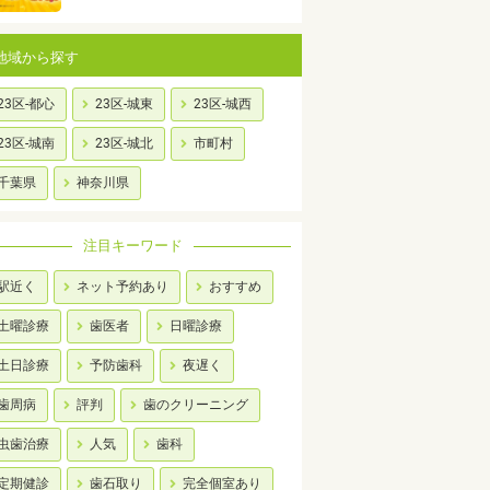
地域から探す
23区-都心
23区-城東
23区-城西
23区-城南
23区-城北
市町村
千葉県
神奈川県
注目キーワード
駅近く
ネット予約あり
おすすめ
土曜診療
歯医者
日曜診療
土日診療
予防歯科
夜遅く
歯周病
評判
歯のクリーニング
虫歯治療
人気
歯科
定期健診
歯石取り
完全個室あり