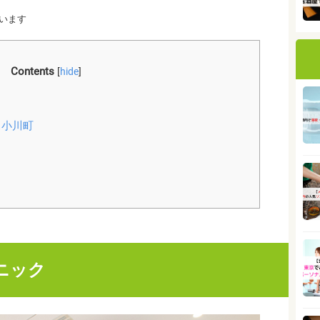
います
Contents
[
hide
]
ス小川町
ニック