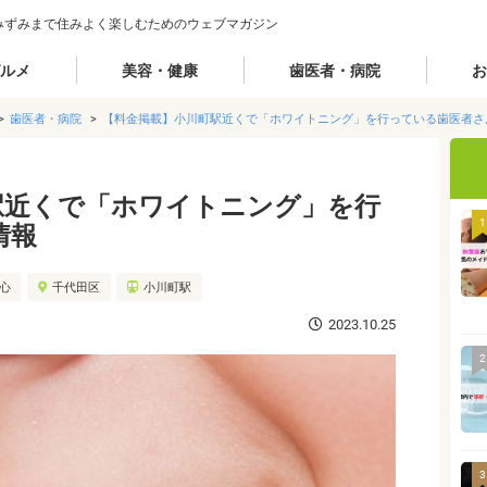
みずみまで住みよく楽しむためのウェブマガジン
ルメ
美容・健康
歯医者・病院
お
歯医者・病院
【料金掲載】小川町駅近くで「ホワイトニング」を行っている歯医者さ
駅近くで「ホワイトニング」を行
1
情報
都心
千代田区
小川町駅
2023.10.25
2
3