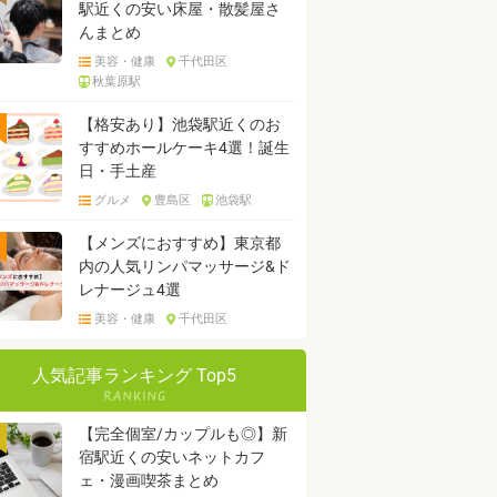
駅近くの安い床屋・散髪屋さ
んまとめ
美容・健康
千代田区
秋葉原駅
【格安あり】池袋駅近くのお
すすめホールケーキ4選！誕生
日・手土産
グルメ
豊島区
池袋駅
【メンズにおすすめ】東京都
内の人気リンパマッサージ&ド
レナージュ4選
美容・健康
千代田区
人気記事ランキング Top5
【完全個室/カップルも◎】新
宿駅近くの安いネットカフ
ェ・漫画喫茶まとめ