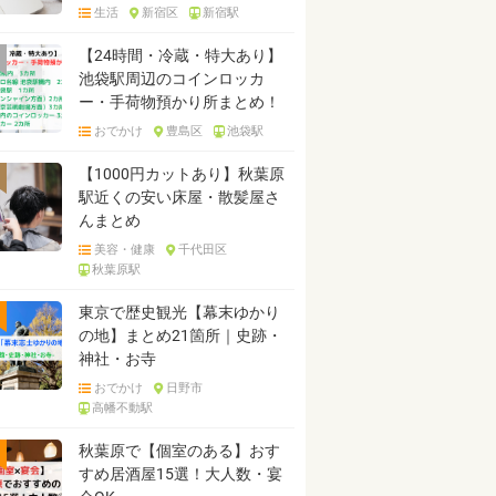
生活
新宿区
新宿駅
【24時間・冷蔵・特大あり】
池袋駅周辺のコインロッカ
ー・手荷物預かり所まとめ！
おでかけ
豊島区
池袋駅
【1000円カットあり】秋葉原
駅近くの安い床屋・散髪屋さ
んまとめ
美容・健康
千代田区
秋葉原駅
東京で歴史観光【幕末ゆかり
の地】まとめ21箇所｜史跡・
神社・お寺
おでかけ
日野市
高幡不動駅
秋葉原で【個室のある】おす
すめ居酒屋15選！大人数・宴