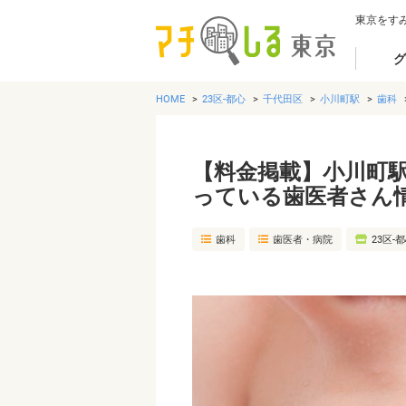
東京をす
グ
HOME
23区-都心
千代田区
小川町駅
歯科
【料金掲載】小川町
っている歯医者さん
歯科
歯医者・病院
23区-