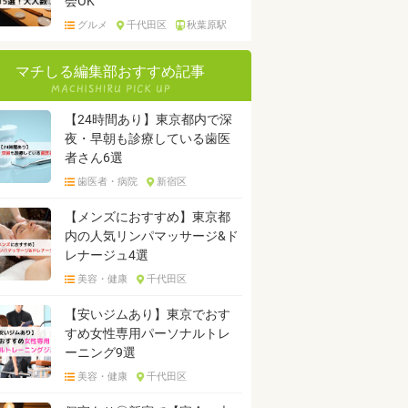
会OK
グルメ
千代田区
秋葉原駅
マチしる編集部おすすめ記事
【24時間あり】東京都内で深
夜・早朝も診療している歯医
者さん6選
歯医者・病院
新宿区
【メンズにおすすめ】東京都
内の人気リンパマッサージ&ド
レナージュ4選
美容・健康
千代田区
【安いジムあり】東京でおす
すめ女性専用パーソナルトレ
ーニング9選
美容・健康
千代田区