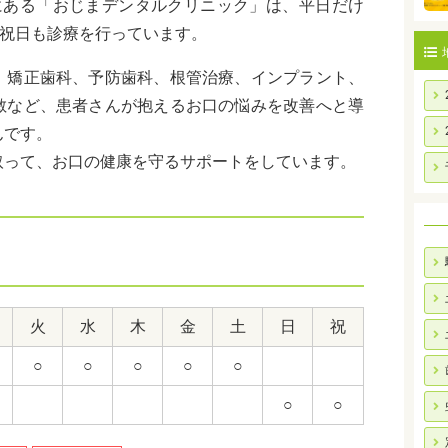
にある「おじまデンタルクリニック」は、平日だけ
、祝日も診療を行っています。
、矯正歯科、予防歯科、根管治療、インプラント、
敏など、患者さんが抱えるお口の悩みを改善へと導
んです。
取って、お口の健康を守るサポートをしています。
火
水
木
金
土
日
祝
○
○
○
○
○
○
○