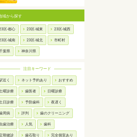
地域から探す
23区-都心
23区-城東
23区-城西
23区-城南
23区-城北
市町村
千葉県
神奈川県
注目キーワード
駅近く
ネット予約あり
おすすめ
土曜診療
歯医者
日曜診療
土日診療
予防歯科
夜遅く
歯周病
評判
歯のクリーニング
虫歯治療
人気
歯科
定期健診
歯石取り
完全個室あり