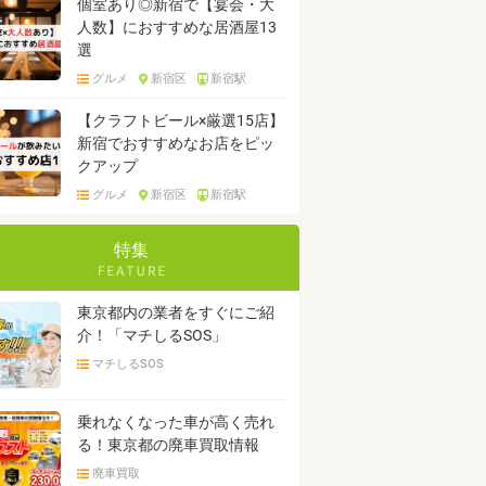
個室あり◎新宿で【宴会・大
人数】におすすめな居酒屋13
選
グルメ
新宿区
新宿駅
【クラフトビール×厳選15店】
新宿でおすすめなお店をピッ
クアップ
グルメ
新宿区
新宿駅
特集
東京都内の業者をすぐにご紹
介！「マチしるSOS」
マチしるSOS
乗れなくなった車が高く売れ
る！東京都の廃車買取情報
廃車買取