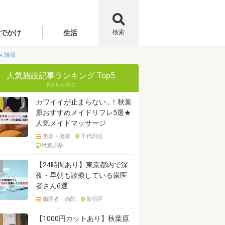
でかけ
生活
検索
ん情報
人気施設記事ランキング Top5
カワイイが止まらない…！秋葉
原おすすめメイドリフレ5選★
人気メイドマッサージ
美容・健康
千代田区
秋葉原駅
【24時間あり】東京都内で深
夜・早朝も診療している歯医
者さん6選
歯医者・病院
新宿区
【1000円カットあり】秋葉原