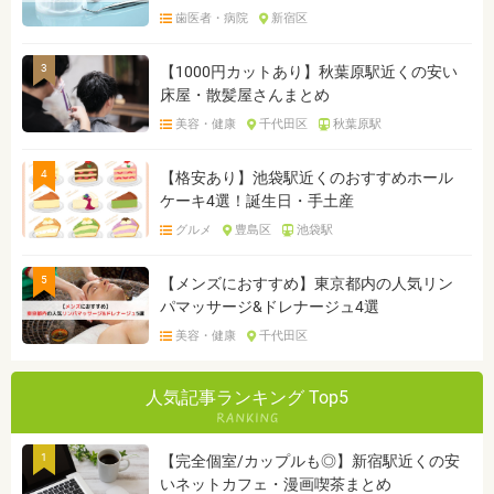
歯医者・病院
新宿区
3
【1000円カットあり】秋葉原駅近くの安い
床屋・散髪屋さんまとめ
美容・健康
千代田区
秋葉原駅
4
【格安あり】池袋駅近くのおすすめホール
ケーキ4選！誕生日・手土産
グルメ
豊島区
池袋駅
5
【メンズにおすすめ】東京都内の人気リン
パマッサージ&ドレナージュ4選
美容・健康
千代田区
人気記事ランキング Top5
1
【完全個室/カップルも◎】新宿駅近くの安
いネットカフェ・漫画喫茶まとめ