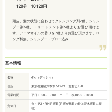
120分 10,120円
頭皮、髪の状態に合わせてクレンジング剤2種、シャン
プー剤6種、トリートメント剤5種よりお選び頂けま
す、アロマオイルの香りを7種よりお選び頂けます、ロ
ング料無、シャンプー・ブロー込み
基本情報
名称
d'ici（ディシィ）
住所
東京都港区六本木7-12-21 北村ビル1F
営業時間
平日11:00～19:00 土・日・祝10:00～18:00
火・第2・第4月曜日(月曜が祝日の時は翌水曜日に振
定休日
替)