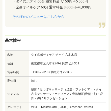
・タイ式ボディ 60分 通常料金 7,150円⇒5,500円
・全身オイルケア 60分 通常料金 8,800円⇒
6,930円
そのほかのメニューはこちらから
基本情報
名称
タイ式ボディケア チャイ 六本木店
住所
東京都港区六本木7-9-2 岡野ビル301
営業時間
11:30～23:30(最終受付 22:30)
定休日
無し
整体 / 足つぼマッサージ（足裏・フットケア） / タイ
ジャンル
古式マッサージ / ボディケア / 骨格矯正(骨盤・顔・背
骨・脚) / リラクゼーション
クレジット
VISA 、MasterCard 、JCB 、AmericanExpress