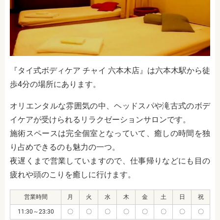
『タイ式ボディケア チャイ 六本木店』は六本木駅から徒
歩4分の場所にあります。
オリエンタルな雰囲気の中、ヘッドスパや滝古式のボデ
イケアが受けられるリラクゼーションサロンです。
施術スペースは完全個室となっていて、癒しの時間を独
り占めできるのも魅力の一つ。
夜遅くまで営業していますので、仕事帰りなどにも目の
疲れや頭のこりを癒しに行けます。
営業時間
月
火
水
木
金
土
日
祝
11:30～23:30
〇
〇
〇
〇
〇
〇
〇
〇