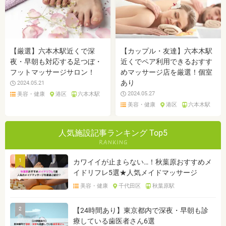
【厳選】六本木駅近くで深
【カップル・友達】六本木駅
夜・早朝も対応する足つぼ・
近くでペア利用できるおすす
フットマッサージサロン！
めマッサージ店を厳選！個室
あり
2024.05.21
2024.05.27
美容・健康
港区
六本木駅
美容・健康
港区
六本木駅
人気施設記事ランキング Top5
1
カワイイが止まらない…！秋葉原おすすめメ
イドリフレ5選★人気メイドマッサージ
美容・健康
千代田区
秋葉原駅
2
【24時間あり】東京都内で深夜・早朝も診
療している歯医者さん6選