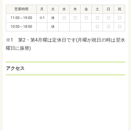
営業時間
月
火
水
木
金
土
日
祝
11:00～19:00
※1
休
〇
〇
〇
〇
〇
〇
10:00～18:00
休
〇
〇
〇
※1 第2・第4月曜は定休日です(月曜が祝日の時は翌水
曜日に振替)
アクセス