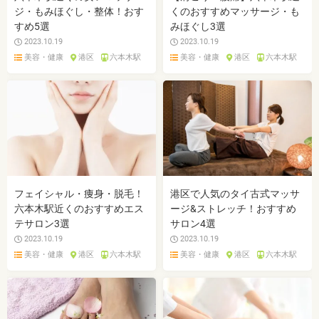
ジ・もみほぐし・整体！おす
くのおすすめマッサージ・も
すめ5選
みほぐし3選
2023.10.19
2023.10.19
美容・健康
港区
六本木駅
美容・健康
港区
六本木駅
フェイシャル・痩身・脱毛！
港区で人気のタイ古式マッサ
六本木駅近くのおすすめエス
ージ&ストレッチ！おすすめ
テサロン3選
サロン4選
2023.10.19
2023.10.19
美容・健康
港区
六本木駅
美容・健康
港区
六本木駅