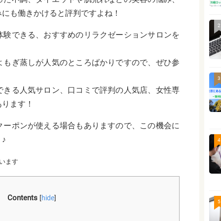
みにも働きかけると評判ですよね！
2
体験できる、おすすめのリラクゼーションサロンを
よもぎ蒸しが人気のところばかりですので、ぜひ参
3
できる人気サロン、口コミで評判の人気店、女性専
あります！
クーポンが使える場合もありますので、この機会に
♪
4
います
Contents
[
hide
]
5