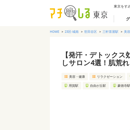
東京をす
グ
HOME
23区-城南
世田谷区
三軒茶屋駅
美
【発汗・デトックス
しサロン4選！肌荒
美容・健康
リラクゼーション
用賀駅
自由が丘駅
豪徳寺