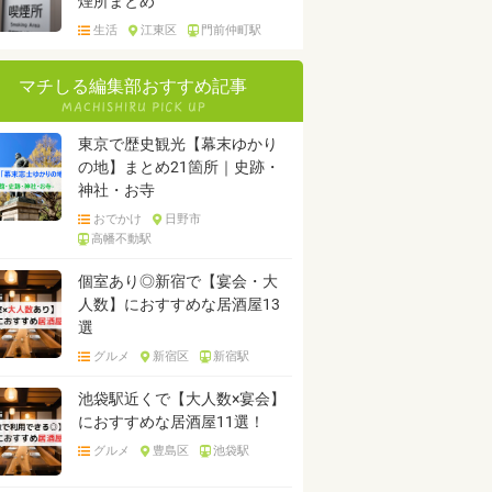
煙所まとめ
生活
江東区
門前仲町駅
マチしる編集部おすすめ記事
東京で歴史観光【幕末ゆかり
の地】まとめ21箇所｜史跡・
神社・お寺
おでかけ
日野市
高幡不動駅
個室あり◎新宿で【宴会・大
人数】におすすめな居酒屋13
選
グルメ
新宿区
新宿駅
池袋駅近くで【大人数×宴会】
におすすめな居酒屋11選！
グルメ
豊島区
池袋駅