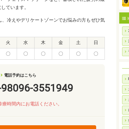
意しています。
ん、冷えやデリケートゾーンでお悩みの方もぜひ気
火
水
木
金
土
日
〇
〇
〇
〇
〇
〇
電話予約はこちら
-98096-3551949
診療時間内にお電話ください。