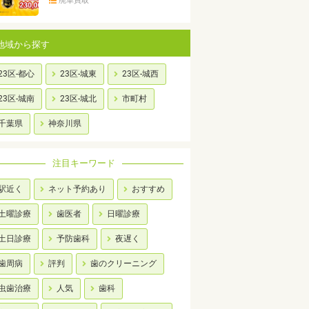
廃車買取
地域から探す
23区-都心
23区-城東
23区-城西
23区-城南
23区-城北
市町村
千葉県
神奈川県
注目キーワード
駅近く
ネット予約あり
おすすめ
土曜診療
歯医者
日曜診療
土日診療
予防歯科
夜遅く
歯周病
評判
歯のクリーニング
虫歯治療
人気
歯科