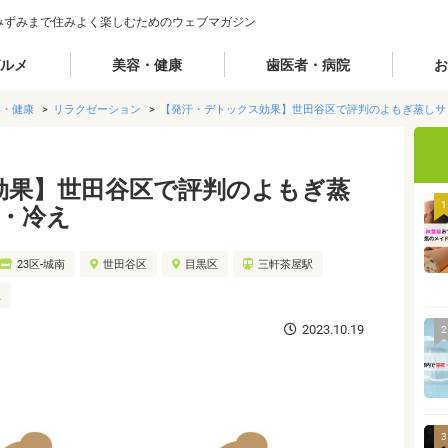
みずみまで住みよく楽しむためのウェブマガジン
ルメ
美容・健康
歯医者・病院
お
容・健康
リラクゼーション
【発汗・デトックス効果】世田谷区で評判のよもぎ蒸しサ
効果】世田谷区で評判のよもぎ蒸
1
れ・冷え
23区-城南
世田谷区
目黒区
三軒茶屋駅
駅
2023.10.19
2
3