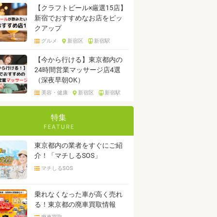
【クラフトビール×厳選15店】
新宿でおすすめなお店をピッ
クアップ
グルメ
新宿区
新宿駅
【今から行ける】東京都内の
24時間営業マッサージ店4選
（深夜早朝OK）
美容・健康
新宿区
新宿駅
特集
東京都内の業者をすぐにご紹
介！「マチしるSOS」
マチしるSOS
乗れなくなった車が高く売れ
る！東京都の廃車買取情報