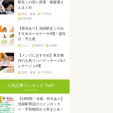
駅近くの安い床屋・散髪屋さ
んまとめ
美容・健康
千代田区
秋葉原駅
【格安あり】池袋駅近くのお
すすめホールケーキ4選！誕生
日・手土産
グルメ
豊島区
池袋駅
【メンズにおすすめ】東京都
内の人気リンパマッサージ&ド
レナージュ4選
美容・健康
千代田区
人気記事ランキング Top5
【24時間・冷蔵・特大あり】
池袋駅周辺のコインロッカ
ー・手荷物預かり所まとめ！