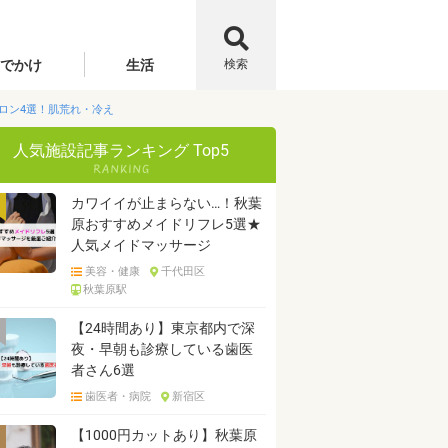
でかけ
生活
検索
ロン4選！肌荒れ・冷え
人気施設記事ランキング Top5
カワイイが止まらない…！秋葉
原おすすめメイドリフレ5選★
人気メイドマッサージ
美容・健康
千代田区
秋葉原駅
【24時間あり】東京都内で深
夜・早朝も診療している歯医
者さん6選
歯医者・病院
新宿区
【1000円カットあり】秋葉原