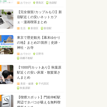
おでかけ
豊島区
池袋駅
【完全個室/カップルも◎】新
宿駅近くの安いネットカフ
ェ・漫画喫茶まとめ
生活
新宿区
新宿駅
東京で歴史観光【幕末ゆかり
の地】まとめ21箇所｜史跡・
神社・お寺
おでかけ
日野市
高幡不動駅
【1000円カットあり】秋葉原
駅近くの安い床屋・散髪屋さ
んまとめ
美容・健康
千代田区
秋葉原駅
【喫煙スポット】門前仲町駅
周辺でタバコが吸える無料喫