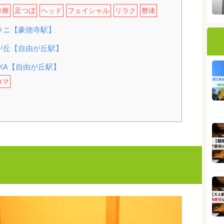
診療
足つぼ
ヘッド
フェイシャル
リラク
整体
ラニ【豪徳寺駅】
が丘【自由が丘駅】
YUGAOKA【自由が丘駅】
ロマ