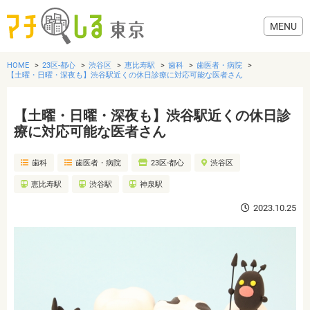
HOME
23区-都心
渋谷区
恵比寿駅
歯科
歯医者・病院
【土曜・日曜・深夜も】渋谷駅近くの休日診療に対応可能な医者さん
【土曜・日曜・深夜も】渋谷駅近くの休日診
グルメ
療に対応可能な医者さん
歯科
歯医者・病院
23区-都心
渋谷区
美容・健康
恵比寿駅
渋谷駅
神泉駅
歯医者・病院
2023.10.25
おでかけ
生活