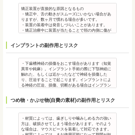
さい。矯正装置を装着したあとに、皮膚や口腔の粘
を感じることもありますので、必要に応じワックス
膜にアレルギー症状が起きた場合は、速やかに歯科
で対処する場合やその他の対処策を行う場合があり
矯正装置が直接的な原因となるもの
医師の指示を仰いでください。
ます。
・矯正中、舌の動きがスムーズにいかない場合があ
抜歯・麻酔 ・矯正をしたい箇所に十分なスペースが
・矯正装置を装着した直後や、ワイヤーを交換した
りますが、数ヶ月で慣れる場合が多いです。
ない場合は、抜歯を必要とすることもあります。健
直後に痛みを感じることがありますが、数日でおさ
・装置の装着中は発音しづらいことがあります。
康上問題のない歯を抜歯する場合もあります。
まる場合が多いです。また、冷たいものを飲んだと
・矯正治療中に装置が当たることで頬の内側に傷が
・抜歯する場合は麻酔注射を行います。麻酔薬の中
きにしみる「知覚過敏」があらわれる場合がありま
ついたり、口内炎になったり、歯の移動に伴う痛み
には、成分に心拍数、血圧を上げる作用があるもの
すが、数日で改善されます。長期間痛む場合は、歯
を感じることもありますので、必要に応じワックス
インプラントの副作用とリスク
もあるため、心が起こることもあります。臓や血圧
科医師に相談しましょう。
で対処する場合やその他の対処策を行う場合があり
に問題がある方が使用すると、動悸、血圧上昇を起
金属アレルギー
ます。
こす場合があります。また、麻酔がきいている最中
・矯正装置には、さまざまな金属素材が使用されて
・矯正装置を装着した直後や、ワイヤーを交換した
は、頬を噛んだり、熱いものを飲んだりしてもわか
いるため、金属アレルギーのある方、不安がある方
直後に痛みを感じることがありますが、数日でおさ
・下歯槽神経の損傷をおこす場合があります（知覚
らないため、口腔内を傷つけるリスクがあります。
は、皮膚科で行われているパッチテストをうけて、
まる場合が多いです。また、冷たいものを飲んだと
異常や鈍麻）。インプラント手術の際に下顎神経に
さらに、麻酔によって悪心、嘔吐、アレルギー反応
アレルギー材料を特定し、歯科医師に伝えてくださ
きにしみる「知覚過敏」があらわれる場合がありま
触れた、もしくは近かったなどで神経を損傷した
虫歯・歯周病 ・矯正治療中、矯正装置の周りなど、
い。矯正装置を装着したあとに、皮膚や口腔の粘膜
すが、基本的には数日で改善されます。長期間痛む
り、圧迫することで起こります。インプラントによ
ブラッシング（歯磨き）しにくい部分ができるた
にアレルギー症状が起きた場合は、速やかに歯科医
場合は、歯科医師に相談しましょう。
る神経の圧迫、損傷、切断がある場合はインプラン
め、虫歯や歯周炎のリスクが高くなります。
師の指示を仰いでください。
金属アレルギー
トを撤去します。経過を見る場合や、内服薬で治療
間食を控え、矯正治療中に合ったブラッシング指導
抜歯・麻酔
・矯正装置には、さまざまな金属素材が使用されて
を行うこともあります。
つめ物・かぶせ物(自費の素材)の副作用とリスク
を歯科医師より受けて 、毎日丁寧なブラッシング、
・矯正をしたい箇所に十分なスペースがない場合
いるため、金属アレルギーのある方、不安がある方
・上あごにインプラントを埋める際に、上顎洞を破
歯を清潔にしてリスクを抑えましょう。また、歯科
は、抜歯を必要とする場合もあります。健康上問題
は、皮膚科で行われているパッチテストをうけて、
る場合があります。手術した時に感染が生じると蓄
医院において、歯のクリーニングやフッ素塗布など
のない歯の抜歯の場合もあります。
アレルギー材料を特定し、歯科医師に伝えてくださ
膿症になる場合があります。この場合は、インプラ
のケアをすることも役立ちます。
・抜歯する場合は麻酔注射を行います。麻酔の中に
い。矯正装置を装着したあとに、皮膚や口腔の粘膜
ントを除去する場合もあります。また、蓄膿症の治
・材質によっては、歯ぎしりや噛みしめる力の強い
・矯正中に虫歯が悪化した場合は、矯正終了後に虫
は、成分に心拍数、血圧を上げる作用があるものも
にアレルギー症状が起きた場合は、速やかに歯科医
療には耳鼻咽喉科にて治療が必要な場合もありま
方は、破損させてしまう場合があります。そのよう
歯の治療をする、もしくは、矯正中に器具を一度外
あるため、心臓や血圧に問題がある方が使用する
師の指示を仰いでください。
す。
な場合は、マウスピースを装着して対応できます。
して治療を行う必要が生じることがあります。
と、動悸、血圧上昇を起こす場合があります。ま
抜歯・麻酔
・インプラントは、入れ歯の治療とは異なり、外科
・材質によっては、まだ使用可能になって期間が短