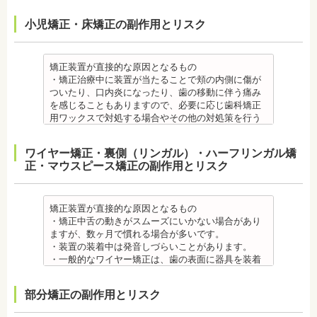
小児矯正・床矯正の副作用とリスク
矯正装置が直接的な原因となるもの
・矯正治療中に装置が当たることで頬の内側に傷が
ついたり、口内炎になったり、歯の移動に伴う痛み
を感じることもありますので、必要に応じ歯科矯正
用ワックスで対処する場合やその他の対処策を行う
場合があります。
・舌の動きがスムーズにいかない場合があります
ワイヤー矯正・裏側（リンガル）・ハーフリンガル矯
が、数ヶ月で慣れることが多いです。
正・マウスピース矯正の副作用とリスク
・装置の装着中は発音しづらいことがあります。
・矯正装置を装着した直後や、ワイヤーを交換した
直後に痛みを感じることがありますが、数日でおさ
まる場合が多いです。また、冷たいものを飲んだと
矯正装置が直接的な原因となるもの
きにしみる「知覚過敏」があらわれる場合がありま
・矯正中舌の動きがスムーズにいかない場合があり
すが、基本的には数日で改善されます。長期間痛む
ますが、数ヶ月で慣れる場合が多いです。
場合は、歯科医師に相談しましょう。
・装置の装着中は発音しづらいことがあります。
金属アレルギー
・一般的なワイヤー矯正は、歯の表面に器具を装着
・多くの場合、矯正装置には金属素材が使用されて
するため、目立ちます。見た目にも矯正をしている
います。金属アレルギーのある方、不安がある方
ことがわかるというリスクがあります。
部分矯正の副作用とリスク
は、皮膚科で行われているパッチテストなどをうけ
・矯正治療中に装置が当たることで頬の内側に傷が
て、アレルギー源を特定し、歯科医師に伝えてくだ
ついたり、口内炎になったり、歯の移動に伴う痛み