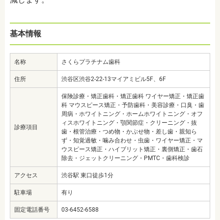
基本情報
名称
さくらプラチナム歯科
住所
渋谷区渋谷2-22-13マイアミビル5F、6F
保険診療・矯正歯科・矯正歯科 ワイヤー矯正・矯正歯
科 マウスピース矯正・予防歯科・美容診療・口臭・歯
周病・ホワイトニング・ホームホワイトニング・オフ
ィスホワイトニング・顎関節症・クリーニング・抜
診療項目
歯・根管治療・つめ物・かぶせ物・差し歯・親知ら
ず・知覚過敏・噛み合わせ・虫歯・ワイヤー矯正・マ
ウスピース矯正・ハイブリット矯正・裏側矯正・歯石
除去・ジェットクリーニング・PMTC・歯科検診
アクセス
渋谷駅 東口徒歩1分
駐車場
有り
固定電話番号
03-6452-6588