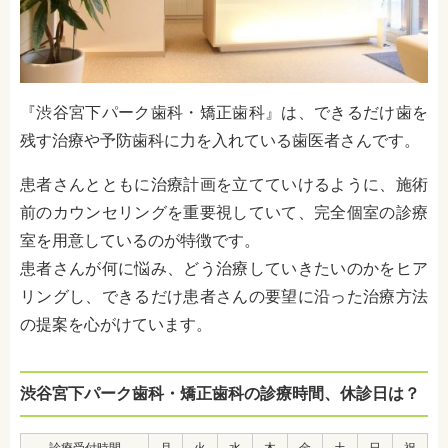
『渋谷宮下パーク歯科・矯正歯科』は、できるだけ歯を
残す治療や予防歯科に力を入れている歯医者さんです。
患者さんとともに治療計画を立てていけるように、施術
前のカウンセリングを重要視していて、完全個室の診療
室を用意しているのが特徴です。
患者さんが何に悩み、どう治療していきたいのかをヒア
リングし、できるだけ患者さんの要望に沿った治療方法
の提案を心がけています。
渋谷宮下パーク歯科・矯正歯科の診療時間、休診日は？
診療受付時間
月
火
水
木
金
土
日
祝