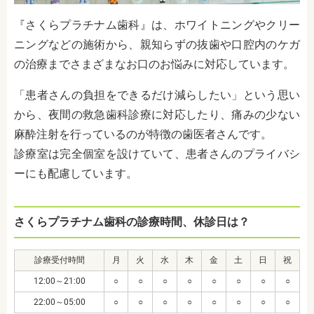
『さくらプラチナム歯科』は、ホワイトニングやクリー
ニングなどの施術から、親知らずの抜歯や口腔内のケガ
の治療までさまざまなお口のお悩みに対応しています。
「患者さんの負担をできるだけ減らしたい」という思い
から、夜間の救急歯科診療に対応したり、痛みの少ない
麻酔注射を行っているのが特徴の歯医者さんです。
診療室は完全個室を設けていて、患者さんのプライバシ
ーにも配慮しています。
さくらプラチナム歯科の診療時間、休診日は？
診療受付時間
月
火
水
木
金
土
日
祝
12:00～21:00
○
○
○
○
○
○
○
○
22:00～05:00
○
○
○
○
○
○
○
○