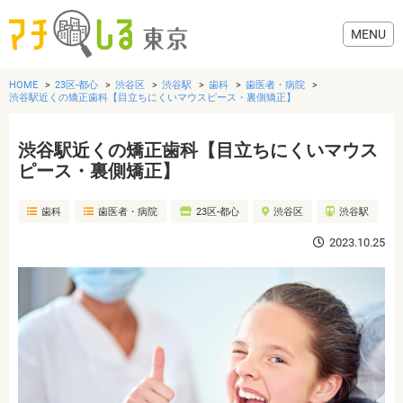
HOME
23区-都心
渋谷区
渋谷駅
歯科
歯医者・病院
渋谷駅近くの矯正歯科【目立ちにくいマウスピース・裏側矯正】
渋谷駅近くの矯正歯科【目立ちにくいマウス
グルメ
ピース・裏側矯正】
歯科
歯医者・病院
23区-都心
渋谷区
渋谷駅
美容・健康
2023.10.25
歯医者・病院
おでかけ
生活