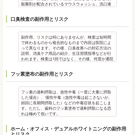
歯石を取り除けば、歯周病の治療となり歯のぐらつ
・特殊な噛み合わせ、骨の硬さ、歯のかたちの場合
るため、健康保険の適用外となり自由診療となりま
・虫歯や歯周炎が発生すると一旦、装置を取り外し
殺菌剤が配合されているマウスウォッシュ、洗口液
す。
き、歯茎の出血、口臭などが改善できます。
は、治療期間が長くなる場合があります。
す。 妊娠中、放射線治療中、呼吸器疾患、ナトリウ
て歯科医院で治療をする場合もあります。
なども、検査前12時間は使用できません。 運動も唾
・固いものが一時的に噛めなくなります。また、ガ
監修医情報 菊地由利佳先生
・舌で歯を押す癖など、歯並びに悪影響をあたえる
ム摂取制限が必要な人など、安全性を考慮し、エア
・患者様が、取り外しできる矯正装置や補助装置の
液の分泌量に影響があるので検査前は行えません。
ムや餅など、装置に引っかかるものが食べられなく
口臭検査の副作用とリスク
【プロフィール】
癖が改善されない場合は、治療期間が延びることが
フローを受けられない人もいます。
装着時間を守っていなかったり、定期的な来院がで
また検査1ヶ月以内に抗生物質を使用している場合も
なることもあります。
日本歯科大学新潟生命歯学部卒業
あります。
備考
きなかった場合は、治療期間が延びる場合がありま
正確な結果が出ないことがあるので時期を延ばす場
・装置が壊れることがあります。その際は歯科医院
新潟大学医歯学総合病院にて研修 都内歯科医院にて
・矯正治療で歯を動かして歯並びを整える「動的治
エアフローは、歯面清掃を行う機器です。細かなパ
す。
合もあります。健康保険の適用外となり自由診療と
を受診してください。
勤務
療」を終えて歯並びが改善されても、まだ歯が元の
ウダー粒子をジェット噴射で歯に吹き付け、歯にこ
・特殊な噛み合わせ、骨の硬さ、歯のかたちの場合
なります。
・個人差があり、かなりのストレスを受ける患者様
副作用、リスクは特にありませんが、検査は短時間
位置に戻ろうとする傾向があるため、一定期間動か
びりついた汚れを落とすことができます。
は、治療期間が長くなる場合があります。
備考
もいます。
で終わるものから複合的なものまで内容は医院によ
した歯を正しい位置にとどめておく保定が必要で
歯科で主に歯の着色やタバコのヤニ除去の用途とし
・舌で歯を押す癖や、歯並びに悪影響をあたえる癖
ご自身の唾液の量、性質、虫歯の原因菌の量を知
・矯正中は、器具を装着するため、食べかすが詰ま
って異なります。その後、口臭改善への対応方法の
す。歯の位置が安定するまでの保定期間には個人差
て使われていますが、歯周ポケット内の歯周病の細
が改善されない方は、治療期間が延びる場合があり
り、虫歯予防とセルフケア強化を目的とした検査で
りやすく虫歯、歯周病を招きやすくなります。（矯
説明、消臭ケア用品の紹介、生活習慣指導などが行
があるので、治療後も歯科医師の指示を守ってくだ
菌除去にも効果があります。
ます。
す。
正器具をつけている箇所の虫歯治療は、基本的に矯
われます。検査は1回ではなく、その後、何度か通院
さい。
監修医情報 菊地由利佳先生
・矯正治療で歯を動かして歯並びを整える「動的治
[虫歯菌検査で確認できる内容] (例)
正終了まで治療できません。）
が必要となる場合があります。
監修医情報 医療法人社団日坂会 理事長 日坂充宏
【プロフィール】
療」を終えて歯並びが改善されても、まだ歯が元の
・虫歯菌の数が少ないのか多いのか
・虫歯や歯周炎が発生すると一旦、装置を取り外し
健康保険の適用外となり自由診療となります。
フッ素塗布の副作用とリスク
先生
日本歯科大学新潟生命歯学部卒業
位置に戻ろうとする傾向があるため、一定期間動か
・酸性度（酸性になる程歯が溶けやすい）
て歯科医院で治療をする場合もあります。
備考
【プロフィール】
新潟大学医歯学総合病院にて研修
した歯をとどめておく保定が必要です。歯の位置が
・緩衝能・白血球・タンパク質・口の中の清潔度 ま
・患者様が、取り外しできる矯正装置や補助装置の
口臭は、体調や病気と関わりがあることも多く、口
日本大学歯学部卒業
都内歯科医院にて勤務
安定するまでの保定期間には個人差があるので、治
た、よく噛んでいるか、甘いものを摂る頻度なども
装着時間を守っていなかったり、定期的な来院がで
臭で悩んでいる場合はその関連性も合わせて検査が
日本大学歯学部口腔外科第２講座大学院卒業
療後も歯科医師の指示を守ってください。
同時に確認します。
きなかった場合は、治療期間が延びる場合がありま
必要です。また、よく食べる食べ物、ブラッシング
フッ素の過剰摂取は、急性中毒（一度に大量に摂取
歯学博士（口腔外科学）
・矯正終了後に矯正箇所が元に戻る場合もありま
監修医情報 菊地由利佳先生
す。
不足、喫煙や飲酒などが影響する場合もあるので、
した場合）、 慢性中毒（急性中毒は起こさないが、
日本大学歯学部非常勤講師
す。
【プロフィール】
・特殊な噛み合わせ、骨の硬さ、歯のかたちの場合
原因がわかれば口臭軽減に向けて指導が行われま
頻回に長期間摂取した）などの中毒症状を起こしま
社会福祉法人富士白苑理事
監修医情報 医療法人社団日坂会 理事長 日坂充宏
日本歯科大学新潟生命歯学部卒業
は、治療期間が長くなる場合があります。
す。
す。ただし、歯科のフッ素塗布で過剰摂取になる恐
先生
新潟大学医歯学総合病院にて研修
・舌で歯を押す癖や、歯並びに悪影響をあたえる癖
監修医情報 菊地由利佳先生
れは極めて低いです。
【プロフィール】 日本大学歯学部卒業
都内歯科医院にて勤務
が改善されない方は、治療期間が延びる場合があり
【プロフィール】
また、歯の形成期に過度にフッ素を摂取すると歯の
日本大学歯学部口腔外科第２講座大学院卒業
ます。
日本歯科大学新潟生命歯学部卒業
フッ素症（斑状歯）が発生する場合があります。
ホーム・オフィス・デュアルホワイトニングの副作用
歯学博士（口腔外科学）
・矯正治療で歯を動かして歯並びを整える「動的治
新潟大学医歯学総合病院にて研修
（過剰摂取）推定中毒量は、5歳児（体重18Kg）が
とリスク
日本大学歯学部非常勤講師
療」を終えて歯並びが改善されても、まだ歯が元の
都内歯科医院にて勤務