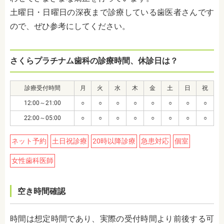
土曜日・日曜日の深夜まで診療している歯医者さんです
ので、ぜひ参考にしてください。
さくらプラチナム歯科の診療時間、休診日は？
診療受付時間
月
火
水
木
金
土
日
祝
12:00～21:00
○
○
○
○
○
○
○
○
22:00～05:00
○
○
○
○
○
○
○
○
ネット予約
土日祝診療
20時以降診療
急患対応
個室
女性歯科医師
空き時間確認
時間は想定時間であり、実際の受付時間より前後する可