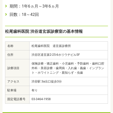
期間：1年6ヵ月～3年6ヵ月
回数：18～42回
松尾歯科医院 渋谷道玄坂診療室の基本情報
名称
松尾歯科医院 道玄坂診療所
住所
渋谷区道玄坂2-25-6ホリウチビル5F
保険診療・矯正歯科・小児歯科・予防歯科・歯科口腔
診療項目
外科・美容診療・歯周病・入れ歯・義歯・インプラン
ト・ホワイトニング・親知らず・虫歯
アクセス
渋谷駅 3a出口徒歩3分
駐車場
有り
固定電話番号
03-3464-1958