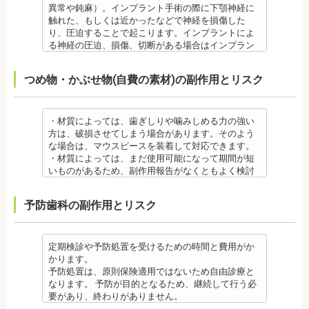
らないため、口腔内を傷つけるリスクがあります。
は、皮膚科で行われているパッチテストをうけて、
まる場合が多いです。また、冷たいものを飲んだと
異常や鈍麻）。インプラント手術の際に下顎神経に
さらに、麻酔によって悪心、嘔吐、アレルギー反応
アレルギー材料を特定し、歯科医師に伝えてくださ
きにしみる「知覚過敏」があらわれる場合がありま
触れた、もしくは近かったなどで神経を損傷した
虫歯・歯周病 ・矯正治療中、矯正装置の周りなど、
い。矯正装置を装着したあとに、皮膚や口腔の粘膜
すが、基本的には数日で改善されます。長期間痛む
り、圧迫することで起こります。インプラントによ
ブラッシング（歯磨き）しにくい部分ができるた
にアレルギー症状が起きた場合は、速やかに歯科医
場合は、歯科医師に相談しましょう。
る神経の圧迫、損傷、切断がある場合はインプラン
め、虫歯や歯周炎のリスクが高くなります。
師の指示を仰いでください。
金属アレルギー
トを撤去します。経過を見る場合や、内服薬で治療
間食を控え、矯正治療中に合ったブラッシング指導
抜歯・麻酔
・矯正装置には、さまざまな金属素材が使用されて
を行うこともあります。
つめ物・かぶせ物(自費の素材)の副作用とリスク
を歯科医師より受けて 、毎日丁寧なブラッシング、
・矯正をしたい箇所に十分なスペースがない場合
いるため、金属アレルギーのある方、不安がある方
・上あごにインプラントを埋める際に、上顎洞を破
歯を清潔にしてリスクを抑えましょう。また、歯科
は、抜歯を必要とする場合もあります。健康上問題
は、皮膚科で行われているパッチテストをうけて、
る場合があります。手術した時に感染が生じると蓄
医院において、歯のクリーニングやフッ素塗布など
のない歯の抜歯の場合もあります。
アレルギー材料を特定し、歯科医師に伝えてくださ
膿症になる場合があります。この場合は、インプラ
のケアをすることも役立ちます。
・抜歯する場合は麻酔注射を行います。麻酔の中に
い。矯正装置を装着したあとに、皮膚や口腔の粘膜
ントを除去する場合もあります。また、蓄膿症の治
・材質によっては、歯ぎしりや噛みしめる力の強い
・矯正中に虫歯が悪化した場合は、矯正終了後に虫
は、成分に心拍数、血圧を上げる作用があるものも
にアレルギー症状が起きた場合は、速やかに歯科医
療には耳鼻咽喉科にて治療が必要な場合もありま
方は、破損させてしまう場合があります。そのよう
歯の治療をする、もしくは、矯正中に器具を一度外
あるため、心臓や血圧に問題がある方が使用する
師の指示を仰いでください。
す。
な場合は、マウスピースを装着して対応できます。
して治療を行う必要が生じることがあります。
と、動悸、血圧上昇を起こす場合があります。ま
抜歯・麻酔
・インプラントは、入れ歯の治療とは異なり、外科
・材質によっては、まだ使用可能になって期間が短
・基本的に、矯正中には虫歯や歯周病の治療が行え
た、頬を噛んでもわからなかったり、熱いものを飲
・矯正をしたい箇所に十分なスペースがない場合
手術を行う必要があります。手術により今までは何
いものがあるため、副作用報告がなくともよく検討
ません。そのため矯正前にこれらの治療を終わらせ
んでもわからないため、口腔内を傷つけるリスクが
は、抜歯を必要とする場合もあります。健康上問題
の問題もなかった神経や血管などにも手を加えるこ
する必要があります。
る必要があります。矯正を専門とする歯科医院の場
あります。
のない歯の抜歯の場合もあります。抜歯する場合は
とがあるためリスクがあります。また、手術自体受
ジルコニア
合は、一般的な歯科医院で、事前に虫歯、歯周病の
予防歯科の副作用とリスク
さらに、麻酔によって悪心、嘔吐、アレルギー反応
痛みを感じることもありますので、歯科医師の判断
けられない場合もあります。免疫力や抵抗力が低下
・ジルコニア自体が割れてしまうのではなく、表面
治療を行う必要があることもあります。
が起こることもあります。
のもと麻酔を行うこともあります。麻酔の中には、
しやすく、歯周病の発生リスクの高いとされる糖尿
を覆っているポーセレンというセラミックが割れて
治療終了後
虫歯・歯周病
成分に心拍数、血圧を上げる作用があるものもある
病の方、口腔内の衛生状態の悪い方や、あごの骨が
しまうことのほうが多くあります。
・矯正終了後に矯正箇所が元に戻る場合もありま
・矯正中、虫歯が悪化する場合があります。治療終
ため、心臓や血圧に問題がある方が使用すると、動
足りない方、喫煙者の方は、事前に生活習慣の改
原因のひとつとしては、ポーセレンというセラミッ
定期検診や予防処置を受けるための時間と費用がか
す。その程度に個人差があります。
了後に虫歯の治療をする場合と器具を一度外して虫
悸、血圧上昇を起こす場合があります。また、頬を
善、治療が必要となる場合があります。
クとジルコニアの密着度が、セラミック同士との場
かります。
・矯正終了して数か月から数年経過すると噛み合わ
歯の治療を行う場合があります。
噛んでもわからなかったり、熱いものを飲んでもわ
・インプラント術後すぐには違和感があったり、痛
合や金属とセラミックとの場合に比べて、若干弱い
予防処置は、原則保険適用ではないため自由診療と
せが悪くなる可能性があります。噛み合わせが悪く
・矯正治療中、矯正装置の周りなど、ブラッシング
からないため、口腔内を傷つけるリスクがありま
み、腫れ、出血などが発生する場合がありますが、
場合があるからです。他にも、激しい歯ぎしりをす
なります。 予防が目的となるため、継続して行う必
なると、咀嚼障害の場合は、噛み合わせの治療を行
（歯磨き）しにくい部分ができるため、虫歯や歯周
す。さらに、麻酔によって悪心、嘔吐、アレルギー
これらの症状の多くについては一時的なもので、多
る人の場合、どうしてもセラミックの部分はジルコ
要があり、終わりがありません。
います、頭痛、肩こりを招く事があります。また、
炎のリスクが高くなります。間食を控え、矯正治療
反応が起こることもあります。
くの場合2～3日で治まります。
ニアよりも強度が落ちるので、割れてしまうケース
監修医情報 菊地由利佳先生