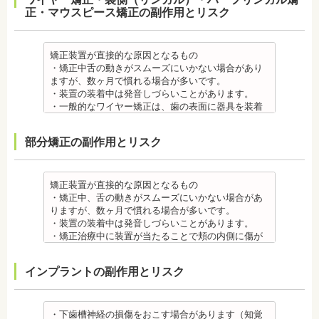
が、数ヶ月で慣れることが多いです。
正・マウスピース矯正の副作用とリスク
・装置の装着中は発音しづらいことがあります。
・矯正装置を装着した直後や、ワイヤーを交換した
直後に痛みを感じることがありますが、数日でおさ
まる場合が多いです。また、冷たいものを飲んだと
矯正装置が直接的な原因となるもの
きにしみる「知覚過敏」があらわれる場合がありま
・矯正中舌の動きがスムーズにいかない場合があり
すが、基本的には数日で改善されます。長期間痛む
ますが、数ヶ月で慣れる場合が多いです。
場合は、歯科医師に相談しましょう。
・装置の装着中は発音しづらいことがあります。
金属アレルギー
・一般的なワイヤー矯正は、歯の表面に器具を装着
・多くの場合、矯正装置には金属素材が使用されて
するため、目立ちます。見た目にも矯正をしている
います。金属アレルギーのある方、不安がある方
ことがわかるというリスクがあります。
部分矯正の副作用とリスク
は、皮膚科で行われているパッチテストなどをうけ
・矯正治療中に装置が当たることで頬の内側に傷が
て、アレルギー源を特定し、歯科医師に伝えてくだ
ついたり、口内炎になったり、歯の移動に伴う痛み
さい。矯正装置を装着したあとに、皮膚や口腔の粘
を感じることもありますので、必要に応じワックス
膜にアレルギー症状が起きた場合は、速やかに歯科
で対処する場合やその他の対処策を行う場合があり
矯正装置が直接的な原因となるもの
医師の指示を仰いでください。
ます。
・矯正中、舌の動きがスムーズにいかない場合があ
抜歯・麻酔 ・矯正をしたい箇所に十分なスペースが
・矯正装置を装着した直後や、ワイヤーを交換した
りますが、数ヶ月で慣れる場合が多いです。
ない場合は、抜歯を必要とすることもあります。健
直後に痛みを感じることがありますが、数日でおさ
・装置の装着中は発音しづらいことがあります。
康上問題のない歯を抜歯する場合もあります。
まる場合が多いです。また、冷たいものを飲んだと
・矯正治療中に装置が当たることで頬の内側に傷が
・抜歯する場合は麻酔注射を行います。麻酔薬の中
きにしみる「知覚過敏」があらわれる場合がありま
ついたり、口内炎になったり、歯の移動に伴う痛み
には、成分に心拍数、血圧を上げる作用があるもの
すが、数日で改善されます。長期間痛む場合は、歯
を感じることもありますので、必要に応じワックス
インプラントの副作用とリスク
もあるため、心が起こることもあります。臓や血圧
科医師に相談しましょう。
で対処する場合やその他の対処策を行う場合があり
に問題がある方が使用すると、動悸、血圧上昇を起
金属アレルギー
ます。
こす場合があります。また、麻酔がきいている最中
・矯正装置には、さまざまな金属素材が使用されて
・矯正装置を装着した直後や、ワイヤーを交換した
は、頬を噛んだり、熱いものを飲んだりしてもわか
いるため、金属アレルギーのある方、不安がある方
直後に痛みを感じることがありますが、数日でおさ
・下歯槽神経の損傷をおこす場合があります（知覚