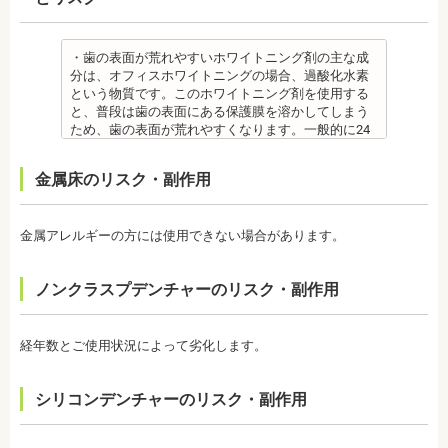
週5回法のフッ化物洗口液（0.05％フッ化ナトリウム
社会福祉法人富士白苑理事
位置に戻ろうとする傾向があるため、一定期間動か
溶液）を40人分一度に飲んだ場合に到達（厚生労働
した歯をとどめておく保定が必要です。歯の位置が
省 フッ化物の急性中毒量 e-ヘルスネット）
安定するまでの保定期間には個人差があるので、治
また、フッ素を塗った場合でも、ブラッシング不足
・歯の表面が荒れやすいホワイトニング剤の主な成
療後も歯科医師の指示を守ってください。
や磨き残しがあれば虫歯はできてしまいます。フッ
分は、オフィスホワイトニングの場合、過酸化水素
監修医情報 医療法人社団日坂会 理事長 日坂充宏
素は虫歯ができにくくなるだけで、通常の歯ブラ
という物質です。このホワイトニング剤を使用する
先生
シ、歯間掃除などは必要です。
と、普段は歯の表面にある保護膜を溶かしてしまう
【プロフィール】
備考 フッ素を塗布して、歯をコーティングし虫歯に
ため、歯の表面が荒れやすくなります。一般的に24
日本大学歯学部卒業
強い歯にする予防歯科処置です。もともとフッ素は
～48時間程度で保護膜はもとに戻りますが、その間
日本大学歯学部口腔外科第２講座大学院卒業
体内に存在している物質の一つなので安心して使用
は特に注意が必要です。
金属床のリスク・副作用
歯学博士（口腔外科学）
することが可能です。特に、塗布する時期に制限が
・ホワイトニング剤の影響で知覚過敏がおこるケー
日本大学歯学部非常勤講師
ないため、生えたての乳歯にも塗布することが可能
スがあります。薬剤が歯の神経に強い刺激を与えて
社会福祉法人富士白苑理事
です。
しまうため、神経が敏感になりやすいのです。オフ
金属アレルギーの方には使用できない場合があります。
監修医情報 菊地由利佳先生
ィスホワイトニングで使用する薬剤はホームホワイ
【プロフィール】
トニングのものより濃度が高いため、より知覚過敏
日本歯科大学新潟生命歯学部卒業
になりやすい傾向があります。
ノンクラスプデンチャーのリスク・副作用
新潟大学医歯学総合病院にて研修
・歯科で行うホワイトニングでも1回の施術で思った
都内歯科医院にて勤務
ような白さに仕上がらないことがあります。また、
個人の歯の特徴により色ムラが出ることがありま
経年数とご使用状況によって劣化します。
す。歯の厚みの違いやホワイトニングの作用が出に
くい部分があることなどにより、想定した白さや均
一な白さにならないことがあるのです。これは、常
シリコンデンチャーのリスク・副作用
に起こるということではなく、個人差が大きいた
め、実際のところは施術をしてみないと分からない
と言わざるを得ません。しかし、ホワイトニングを