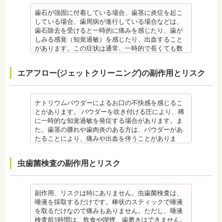
事
毎日のブラッシングなどは継続して行う必要があり
・顎の成長に合わせて歯並びを治していくため、一
・治療中と治療後の見た目に個人差が大きくあらわ
噛み合わせが原因の場合は、噛み合わせの治療を行
ます。治療相談時に申告してください。
ます。
歯石が強固に付着している場合、歯茎に炎症を起こ
時的に歯並びが悪い状態になることもあります。
れる治療です。また、歯科医師との見解の相違も起
います。
・歯がない箇所のリカバリー治療ですが、その欠損
備考
している場合、歯周病が進行している場合などは、
・大人になってから再度矯正が必要になることがあ
こりえます。歯科医師とよくご相談ください。
・矯正終了後に矯正箇所が元に戻る場合もありま
箇所のみの治療ではなく、全体のかみ合わせを提案
自宅で、歯磨きをしていても、落とすことの出来な
歯石除去を受けると一時的に痛みを感じたり、歯が
ります。
・矯正力が強すぎると、歯の根が短くなる「歯根吸
す。
してくれる方針を選択するとよいでしょう。
い汚れや、歯石の元となる歯垢・バイオフィルムを
しみる感覚（知覚過敏）を感じたり、出血すること
・定期的な通院などにご協力いただけない場合、治
収」が起こるリスクが高くなります。
その他
・手術ではありますが、麻酔を行うため、手術中に
歯科で専門の機器・技術によって除去する技術で
があります。この症状は通常、一時的で長くても数
療の結果に差が出る場合があります。
・歯や骨の状態、歯の動きを妨げる癖があった場
・治したい部分の一部の歯並びにのみ対応できま
痛みを感じることは基本的にありません。
す。
日で落ち着いてなくなります。
・個人差により治療期間が数年かかることがありま
合、虫歯や歯周病の発生など、治療計画よりも治療
す。全体の噛み合わせが整っていない場合は、治療
監修医情報 医療法人社団日坂会 理事長 日坂充宏
クリーニング後にフッ素塗布を行えば、より虫歯予
また、歯石除去に使われる機器は、治療中、高音が
す。
期間が長くなる場合があります。
を進めることができない場合もあります。
先生
エアフロー(ジェットクリーニング)の副作用とリスク
防に効果的です。
鳴り響きます。機器は歯石が多い人、広範囲に歯石
・固いものが一時的に噛めなくなることがありま
・矯正治療では、歯肉が下がる場合（歯肉退縮）が
・矯正中、頭痛、首や肩のこり、強い倦怠感、吐き
【プロフィール】
監修医情報 菊地由利佳先生
が付いている人に使われるのですが、高音が苦手な
す。また、ガムや餅など、装置に引っかかるものが
あります。特に切歯（せっし：上下前歯各4本）、歯
気、不眠など不定愁訴が起こる場合がありますの
日本大学歯学部卒業
【プロフィール】
人は音を我慢する必要があります。
食べられなくなることもあります。
の凸凹が大きい患者様の場合、発症する事がありま
で、鎮痛剤、吐き気止め等、歯科医師の指示のもと
日本大学歯学部口腔外科第２講座大学院卒業
日本歯科大学新潟生命歯学部卒業
備考
・装置が壊れることがあります。その際は歯科医師
ナトリウムパウダーによるお口の不快感を感じるこ
す。
服用する場合があります。
歯学博士（口腔外科学）
新潟大学医歯学総合病院にて研修
歯石とは、歯垢が石のように固くなって歯と歯の間
に相談してください。
とがあります。 パウダーを吹き付ける圧により、稀
・個人差により治療期間が数年かかることがありま
・治療中と治療後の見た目に個人差が大きくあらわ
日本大学歯学部非常勤講師
都内歯科医院にて勤務
や歯の表面、歯茎と歯の隙間などにこびりついたも
・個人差がありますが、矯正装置にかなりのストレ
に一時的な知覚過敏を発症する場合があります。ま
す。
れる治療です。また、歯科医師との見解の相違も起
社会福祉法人富士白苑理事
のです。唾液腺開口部の近くにある歯に特に着きや
スを受ける患者さんもいます。
た、歯茎の腫れや歯肉炎のある方は、パウダーがあ
・固いものが一時的に噛めなくなります。また、ガ
こりえます。歯科医師とよくご相談ください。
すく、具体的には「下の前歯の裏側」や「上の奥歯
・矯正中は、器具を装着するため、食べかすが詰ま
たることにより、痛みや出血を伴うことがありま
ムや餅など、装置に引っかかるものが食べられなく
・矯正力が強すぎると、歯の根が短くなる「歯根吸
の外側」によく見られます。
りやすく虫歯、歯周病を招きやすくなります。（矯
す。多くの場合、すぐに出血はおさまり、数日で治
なることもあります。
収」が起こるリスクが高くなります。
歯石になると自宅でのブラッシングで取ることはで
正器具をつけている箇所の虫歯は、基本的に矯正終
癒します。 ケースによっては、完全に汚れを落とし
・装置が壊れることがあります。その際は歯科医院
・歯や骨の状態、歯の動きを妨げる癖があった場
虫歯菌検査の副作用とリスク
きません。
了まで治療できません。）
きれない場合があります。
を受診してください。
合、虫歯や歯周病の発生など、治療計画よりも治療
なお、歯垢とは口腔内に常在している細菌の塊で歯
・虫歯や歯周炎が発生すると一旦、装置を取り外し
また、エアフローは外来性の着色は落としますが、
・個人差があり、かなりのストレスを受ける患者さ
期間が長くなる場合があります。
石の前段階です。歯垢の段階であれば歯ブラシで簡
て歯科医院で治療をする場合もあります。
本来の歯の色自体は白くできません。歯自体を白く
んもいます。
・矯正治療では、歯肉が下がる場合（歯肉退縮）が
単に取り除くことができますが、沈着したまま時間
・患者様が、取り外しできる矯正装置や補助装置の
したい場合にはホワイトニングが有効です。 着色汚
・矯正中は、器具を装着するため、食べかすが詰ま
副作用、リスクは特にありません。虫歯菌検査は、
あります。特に切歯（せっし：上下前歯各4本）、歯
が経過すると歯石になって歯周病を進行させてしま
装着時間を守っていなかったり、定期的な来院がで
れはエアフロー後に再付着することもあります。継
りやすく虫歯、歯周病を招きやすくなります。（矯
唾液を採取するだけです。棒状のスティックで唾液
の凸凹が大きい患者様の場合、発症する事がありま
います。歯科での歯石除去は、専門の機器を使用
きなかったりした場合は、治療期間が延びる可能性
続的効果を得るには、定期的な施術が必要です。
正器具をつけている箇所の虫歯治療は、基本的に矯
を取るだけなので痛みもありません。ただし、唾液
す。
し、歯石を取り除くことができます。
があります。
エアフローは、着色を落とす審美目的として行われ
正終了まで治療できません。）
検査前1時間は、飲食や喫煙、歯磨きはできません。
・個人差により治療期間が数年かかることがありま