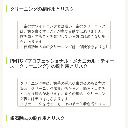
噛み合わせのバランスが崩れることで、口が大きく
中に合ったブラッシング指導を歯科医師より受けて
虫歯・歯周病
・治療期間が長くかかる場合があります。あごの骨
があります。
【プロフィール】
開かない、食事を噛むときに痛みが出る顎関節症を
、毎日丁寧なブラッシング、歯を清潔にしてリスク
クリーニングの副作用とリスク
・矯正中、虫歯が悪化する場合があります。治療終
に穴をあけて人工の歯根を埋め込み、その上に人工
メタルセラミック
日本歯科大学新潟生命歯学部卒業
発症する場合があります。
を抑えましょう。
了後に虫歯の治療をする場合と器具を一度外して虫
の歯を被せるため、インプラントが骨に接着するま
・メタルセラミック(セラミックボンド)治療は、歯と
新潟大学医歯学総合病院にて研修
他にも自律神経失調症になることもあります。噛み
また、歯科医院で歯をクリーニングすることや、フ
歯の治療を行う場合があります。
でに3ケ月～6ケ月程度の治癒期間を要します。ま
歯茎の境が黒く変色してしまうケースがあります。
都内歯科医院にて勤務
合わせが原因。
ッ素塗布など、歯科医院でのケアも役立ちます。
・矯正治療中、矯正装置の周りなど、ブラッシング
た、インプラントを埋め込む骨の厚みを増やす手術
オールセラミック
・歯のホワイトニングとは違い、歯のクリーニング
その他
・矯正中は、基本的に虫歯や歯周病の治療が行えな
（歯磨き）しにくい部分ができるため、虫歯や歯周
を行う場合、さらに期間を要することになります。
・オールセラミック治療は、本数が多いと費用が高
は、歯を白くすることが主な目的ではありません。
・個人差がありますが子供にとって大きなストレス
いため、矯正前にこれらの治療を終わらせる必要が
炎のリスクが高くなります。間食を控え、矯正治療
・インプラント治療を受けると定期検診、メインテ
額となる場合が多くあります。また、陶器であり強
歯を白くすることを希望している方には適さない場
になる場合があります。装置装着後もしっかりと状
あります。矯正専門の歯科の場合は、一般の歯科で
中に合ったブラッシング指導を歯科医師より受けて
ナンスをし続けなければいけません。人工物である
度は低いため、奥歯には不向きです。前歯でも欠け
合があります。
況を聞いて話し合ってください。
虫歯、歯周病の治療を行う必要もあります。
、毎日丁寧なブラッシング、歯を清潔にしてリスク
インプラントが虫歯になることはありませんが、日
てしまうこともあるため、歯ぎしりのクセがある方
・自費診療の歯のクリーニングは、保険診療よりも1
・矯正中、頭痛、首や肩のこり、強い倦怠感、吐き
治療終了後
を抑えましょう。
ごろから丁寧なメインテナンスが必要となります。
はマウスピースで保護する場合もあります。
度の施術費用が比較的高く、施術時間も長くかかる
気、不眠など不定愁訴が起こることがあります。そ
・矯正終了後に矯正箇所が元に戻る場合もありま
また、歯科医院で歯をクリーニングすることや、フ
また、口の中の衛生状態が悪いと、インプラント周
・保険適用外のつめ物、被せ物もメリットばかりで
可能性があります。
の場合は、鎮痛剤、吐き気止め等、歯科医師の指示
す。
ッ素塗布など、歯科医院でのケアも予防に役立ちま
PMTC（プロフェッショナル・メカニカル・ティー
囲炎という病気にかかる可能性があります。インプ
はなく、デメリットもあるため、検討される方は、
・歯のクリーニングは、歯科医院によって「クリー
のもと服用してください。
・矯正終了して数か月から数年経過するとかみ合わ
す。
ス・クリーニング）の副作用とリスク
ラントの機能をより長く維持するために、定期検診
歯科医師と十分に相談しましょう。
ニング」と書いているところと「PMTC」と書いてい
・治療の経過と治療後の見た目に個人差が大きくあ
せが悪くなる可能性があります。かみ合わせが悪く
・矯正中は、虫歯や歯周病の治療が行えないため矯
が必要となります。
監修医情報 医療法人社団日坂会 理事長 日坂充宏
るところがあります。PMTCは専用の機器が用いられ
らわれる治療です。また、歯科医師との見解の相違
なると、咀嚼障害、頭痛、肩こりを招く事がありま
正前にこれらの治療を終わらせる必要があります。
・インプラント治療は、入れ歯、ブリッジ治療とは
先生
るのに対し、クリーニングは歯科医院によっては歯
も起こりえます。歯科医師とよくご相談ください。
す。
矯正専門の歯科の場合は、一般の歯科で虫歯、歯周
異なり保険適用外となります。
【プロフィール】
石を落とすスケーリングの場合や、PMTCの場合もあ
クリーニング中に、歯茎の腫れや歯肉炎のある方の
・矯正力が強すぎると、歯の根が短くなる「歯根吸
また、かみ合わせのバランスが崩れることで、口が
病の治療を行う必要もあります。
・インプラント治療は、お子様、妊婦の方は受けら
日本大学歯学部卒業
るので、事前に内容を確認されるとよいでしょう。
場合、クリーニング器具があたると、痛み・出血を
収」が起こるリスクが高くなります。
大きく開かない、食事を噛むときに痛みが出る顎関
治療終了後
れません。骨の成長途中になるお子様は、インプラ
日本大学歯学部口腔外科第２講座大学院卒業
監修医情報 医療法人社団日坂会 理事長 日坂充
ともなう場合があります。多くの場合、クリーニン
・歯や骨の状態、歯の動きを妨げる癖があった場
節症を発症する場合があります。他にも自律神経失
・矯正終了後に噛み合わせが悪くなる可能性があり
ント治療はできません。痛み止め、抗生物質等を治
歯学博士（口腔外科学）
宏先生
グ後には出血はおさまります。
合、虫歯や歯周病の発生など、治療計画よりも治療
調症になることもあります。かみ合わせが原因の場
ます。
療に使用するため妊娠中、妊娠の可能性のある方、
日本大学歯学部非常勤講師
【プロフィール】
クリーニングを行っても、その後一生着色汚れ（ス
期間が長くなる場合があります。
合は、かみ合わせの治療を行います。 その他
噛み合わせが悪くなると、咀嚼障害、頭痛、肩こり
授乳中の方は、インプラント治療はお控えくださ
社会福祉法人富士白苑理事
日本大学歯学部卒業
テイン）や歯垢・歯石がつかないわけではありませ
・矯正治療では、歯肉が下がる場合（歯肉退縮）が
・矯正中、頭痛、首や肩のこり、強い倦怠感、吐き
を招く事があります。また、噛み合わせのバランス
い。
日本大学歯学部口腔外科第２講座大学院卒業
ん。クリーニング後にも、日々の生活で再付着しま
あります。特に切歯（せっし：上下前歯各4本）、歯
気、不眠など不定愁訴が起こる場合がありますの
が崩れることで、口が大きく開かない、食事を噛む
・心臓の疾患、骨粗鬆症等、内科的にインプラント
歯石除去の副作用とリスク
歯学博士（口腔外科学）
す。また、歯科のクリーニングだけでは、虫歯や歯
の凸凹が大きい患者様の場合、発症する事がありま
で、鎮痛剤、吐き気止め等、歯科医師の指示のもと
ときに痛みが出る顎関節症を発症する場合がありま
治療に適さないケースもあります。また、普段服薬
日本大学歯学部非常勤講師 社会福祉法人富士白苑理
周病の予防にはなりません。
す。
服用する場合があります。
す。他にも自律神経失調症になることもあります。
している血圧のお薬等も治療に影響する場合があり