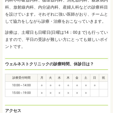
内科や呼吸器内科、循環器内科、消化器内科、糖尿病内
科、放射線内科、内分泌内科、産婦人科などの診療科目
を設けています。それぞれに強い医師がおり、チームと
して協力をしながら診療・治療をおこなっていきます。
診療は、土曜日も日曜日(日曜は14：00まで)も行ってい
ますので、平日の受診が難しい方にとっても嬉しいポイ
ントです。
ウェルネストクリニックの診療時間、休診日は？
診療受付時間
月
火
水
木
金
土
日
祝
10:00～14:00
○
○
○
○
○
○
○
15:00～19:00
○
○
○
○
○
○
アクセス