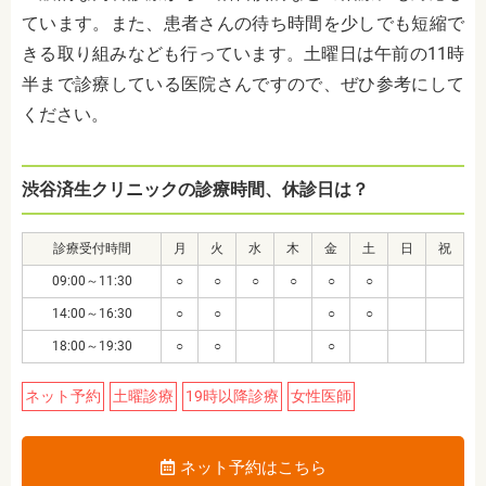
ています。また、患者さんの待ち時間を少しでも短縮で
きる取り組みなども行っています。土曜日は午前の11時
半まで診療している医院さんですので、ぜひ参考にして
ください。
渋谷済生クリニックの診療時間、休診日は？
診療受付時間
月
火
水
木
金
土
日
祝
09:00～11:30
○
○
○
○
○
○
14:00～16:30
○
○
○
○
18:00～19:30
○
○
○
ネット予約
土曜診療
19時以降診療
女性医師
ネット予約はこちら