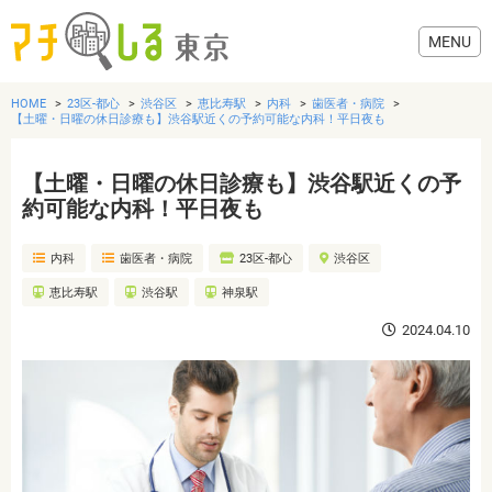
HOME
23区-都心
渋谷区
恵比寿駅
内科
歯医者・病院
【土曜・日曜の休日診療も】渋谷駅近くの予約可能な内科！平日夜も
【土曜・日曜の休日診療も】渋谷駅近くの予
グルメ
約可能な内科！平日夜も
内科
歯医者・病院
23区-都心
渋谷区
美容・健康
恵比寿駅
渋谷駅
神泉駅
歯医者・病院
2024.04.10
おでかけ
生活