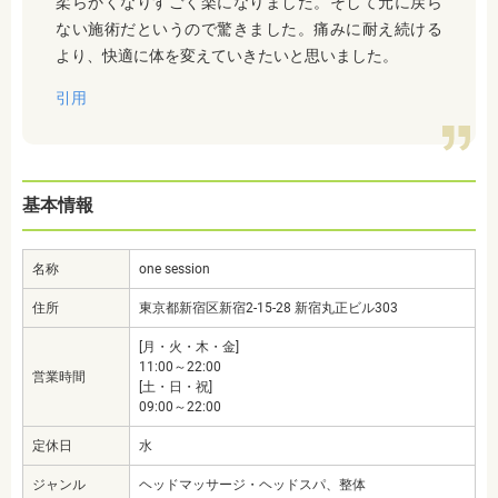
柔らかくなりすごく楽になりました。そして元に戻ら
ない施術だというので驚きました。痛みに耐え続ける
より、快適に体を変えていきたいと思いました。
引用
基本情報
名称
one session
住所
東京都新宿区新宿2-15-28 新宿丸正ビル303
[月・火・木・金]
11:00～22:00
営業時間
[土・日・祝]
09:00～22:00
定休日
水
ジャンル
ヘッドマッサージ・ヘッドスパ、整体