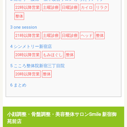
22時以降営業
土曜診療
日曜診療
カイロ
リラク
整体
3
one session
21時以降営業
土曜診療
日曜診療
ヘッド
整体
4
シンメトリー新宿店
20時以降営業
もみほぐし
整体
5
こころ整体院新宿三丁目院
20時以降営業
整体
6
まとめ
小顔調整・骨盤調整・美容整体サロンSmile 新宿御
苑前店