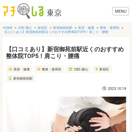
HOME
23区-都心
新宿区
新宿御苑前駅
美容・健康
整体・接骨院
【口コミあり】新宿御苑前駅近くのおすすめ整体院TOP5！肩こり・腰痛
【口コミあり】新宿御苑前駅近くのおすすめ
グルメ
整体院TOP5！肩こり・腰痛
美容・健康
整体・接骨院
23区-都心
新宿区
美容・健康
新宿御苑前駅
歯医者・病院
2023.10.19
おでかけ
生活