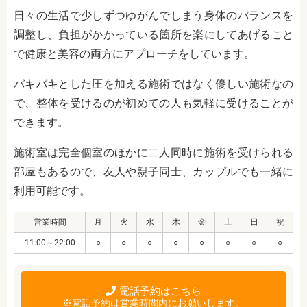
日々の生活で少しずつゆがんでしまう身体のバランスを
調整し、負担がかかっている箇所を楽にしてあげること
で健康と美容の両方にアプローチをしています。
バキバキとした圧を加える施術ではなく優しい施術なの
で、整体を受けるのが初めての人も気軽に受けることが
できます。
施術室は完全個室のほかに二人同時に施術を受けられる
部屋もあるので、友人や親子同士、カップルでも一緒に
利用可能です。
営業時間
月
火
水
木
金
土
日
祝
11:00～22:00
○
○
○
○
○
○
○
○
電話予約はこちら
※電話予約は営業時間内にお願いします。