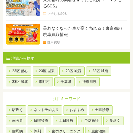
るSOS」
マチしるSOS
乗れなくなった車が高く売れる！東京都の
廃車買取情報
廃車買取
地域から探す
23区-都心
23区-城東
23区-城西
23区-城南
23区-城北
市町村
千葉県
神奈川県
注目キーワード
駅近く
ネット予約あり
おすすめ
土曜診療
歯医者
日曜診療
土日診療
予防歯科
夜遅く
歯周病
評判
歯のクリーニング
虫歯治療