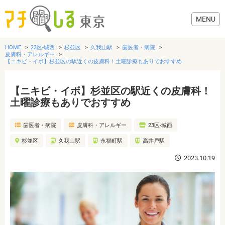
HOME
23区-城西
杉並区
久我山駅
歯医者・病院
皮膚科・アレルギー
【ニキビ・イボ】杉並区の駅近くの皮膚科！土曜診療もありでおすすめ
【ニキビ・イボ】杉並区の駅近くの皮膚科！
グルメ
土曜診療もありでおすすめ
美容・健康
歯医者・病院
皮膚科・アレルギー
23区-城西
杉並区
久我山駅
永福町駅
高井戸駅
歯医者・病院
2023.10.19
おでかけ
生活