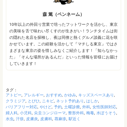
森 篤（ペンネーム）
10年以上の外回り営業で培ったフットワークを活かし、東京
の美味を舌で味わい尽くすのが生きがい！ランチタイムは街
の隠れた名店を探検し、夜は同僚と熱くグルメ談義に花を咲
かせています。この経験を活かして『マチしる東京』ではさ
まざまな東京の姿を惜しみなくご紹介します！「知らなかっ
た」「そんな場所があるんだ」といった情報を皆様にお届け
していきます！
タグ：
アトピー
アレルギー
おすすめ
かゆみ
キッズスペースあり
クラミジア
とびひ
ニキビ
ネット予約あり
はしか
バリアフリー対応
やけど
予約
土曜診療
外科
女性医師対応
婦人科
小児科
尖圭コンジローマ
整形外科
梅毒
水ぼうそう
水虫
汗疹
皮膚炎
皮膚科
蕁麻疹
駅近く