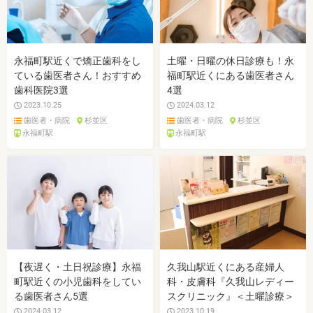
永福町駅近くで矯正歯科をし
土曜・日曜の休日診療も！永
ている歯医者さん！おすすめ
福町駅近くにある歯医者さん
歯科医院3選
4選
2023.10.25
2024.03.12
歯医者・病院
杉並区
歯医者・病院
杉並区
永福町駅
永福町駅
【夜遅く・土日祝診療】永福
久我山駅近くにある産婦人
町駅近くの小児歯科をしてい
科・皮膚科『久我山レディー
る歯医者さん5選
スクリニック』＜土曜診療＞
2024.03.12
2023.10.19