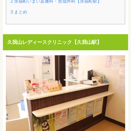
2
永福町いまい皮膚科・形成外科【永福町駅】
3
まとめ
久我山レディースクリニック【久我山駅】