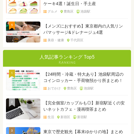
ケーキ4選！誕生日・手土産
グルメ
豊島区
池袋駅
5
【メンズにおすすめ】東京都内の人気リン
パマッサージ&ドレナージュ4選
美容・健康
千代田区
人気記事ランキング Top5
1
【24時間・冷蔵・特大あり】池袋駅周辺の
コインロッカー・手荷物預かり所まとめ！
おでかけ
豊島区
池袋駅
2
【完全個室/カップルも◎】新宿駅近くの安
いネットカフェ・漫画喫茶まとめ
生活
新宿区
新宿駅
3
東京で歴史観光【幕末ゆかりの地】まとめ