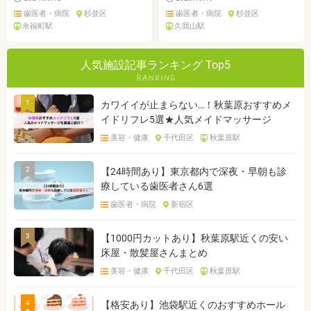
歯医者・病院
杉並区
歯医者・病院
杉並区
永福町駅
久我山駅
人気施設記事ランキング Top5
1
カワイイが止まらない…！秋葉原おすすめメ
イドリフレ5選★人気メイドマッサージ
美容・健康
千代田区
秋葉原駅
2
【24時間あり】東京都内で深夜・早朝も診
療している歯医者さん6選
歯医者・病院
新宿区
3
【1000円カットあり】秋葉原駅近くの安い
床屋・散髪屋さんまとめ
美容・健康
千代田区
秋葉原駅
4
【格安あり】池袋駅近くのおすすめホール