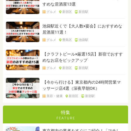
すめな居酒屋13選
グルメ
新宿区
新宿駅
池袋駅近くで【大人数×宴会】におすすめな
居酒屋11選！
グルメ
豊島区
池袋駅
【クラフトビール×厳選15店】新宿でおすす
めなお店をピックアップ
グルメ
新宿区
新宿駅
【今から行ける】東京都内の24時間営業マ
ッサージ店4選（深夜早朝OK）
美容・健康
新宿区
新宿駅
特集
東京都内の業者をすぐにご紹介！「マチし