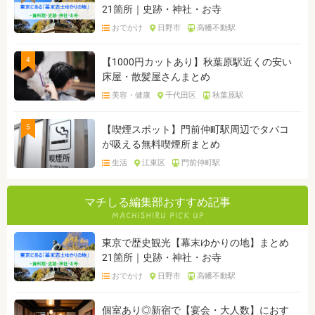
21箇所｜史跡・神社・お寺
おでかけ
日野市
高幡不動駅
4
【1000円カットあり】秋葉原駅近くの安い
床屋・散髪屋さんまとめ
美容・健康
千代田区
秋葉原駅
5
【喫煙スポット】門前仲町駅周辺でタバコ
が吸える無料喫煙所まとめ
生活
江東区
門前仲町駅
マチしる編集部おすすめ記事
東京で歴史観光【幕末ゆかりの地】まとめ
21箇所｜史跡・神社・お寺
おでかけ
日野市
高幡不動駅
個室あり◎新宿で【宴会・大人数】におす