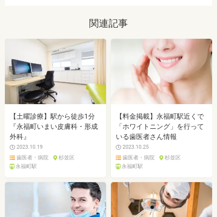
関連記事
【土曜診療】駅から徒歩1分
【料金掲載】永福町駅近くで
『永福町いまい皮膚科・形成
「ホワイトニング」を行って
外科』
いる歯医者さん情報
2023.10.19
2023.10.25
歯医者・病院
杉並区
歯医者・病院
杉並区
永福町駅
永福町駅