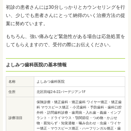
初診の患者さんには30分しっかりとカウンセリングを行
い、少しでも患者さんにとって納得のいく治療方法の提
案に努めています。
もちろん、強い痛みなど緊急性がある場合は応急処置を
してもらえますので、受付の際にお伝えください。
よしみつ歯科医院の基本情報
名称
よしみつ歯科医院
住所
北区田端2-6-22バーデジアン1F
保険診療・矯正歯科・矯正歯科 ワイヤー矯正・矯正歯
科 マウスピース矯正・小児歯科・予防歯科・歯科口腔
外科・訪問歯科診療・歯周病・入れ歯・義歯・インプ
診療項目
ラント・ドライマウス・顎関節症・つめ物・かぶせ
物・親知らず・知覚過敏・噛み合わせ・虫歯・ワイヤ
ー矯正・マウスピース矯正・ハーフリンガル矯正・歯