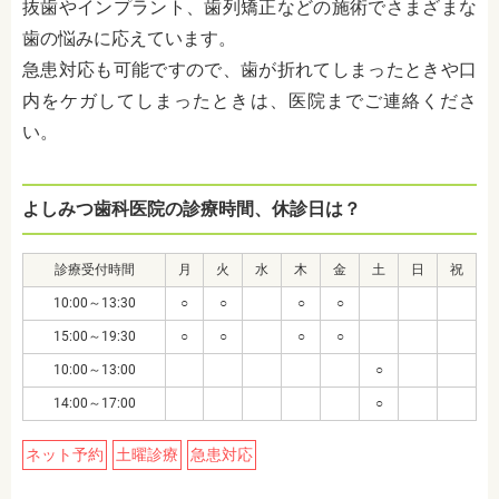
抜歯やインプラント、歯列矯正などの施術でさまざまな
歯の悩みに応えています。
急患対応も可能ですので、歯が折れてしまったときや口
内をケガしてしまったときは、医院までご連絡くださ
い。
よしみつ歯科医院の診療時間、休診日は？
診療受付時間
月
火
水
木
金
土
日
祝
10:00～13:30
○
○
○
○
15:00～19:30
○
○
○
○
10:00～13:00
○
14:00～17:00
○
ネット予約
土曜診療
急患対応