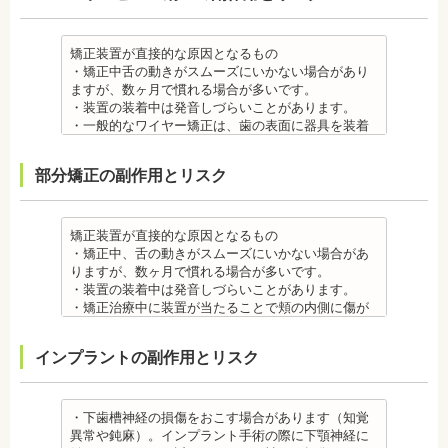
・矯正装置を装着した直後や、ワイヤーを交換した
直後に痛みを感じることがありますが、数日でおさ
まる場合が多いです。また、冷たいものを飲んだと
矯正装置が直接的な原因となるもの
きにしみる「知覚過敏」があらわれる場合がありま
・矯正中舌の動きがスムーズにいかない場合があり
すが、基本的には数日で改善されます。長期間痛む
ますが、数ヶ月で慣れる場合が多いです。
場合は、歯科医師に相談しましょう。
・装置の装着中は発音しづらいことがあります。
金属アレルギー
・一般的なワイヤー矯正は、歯の表面に器具を装着
・多くの場合、矯正装置には金属素材が使用されて
するため、目立ちます。見た目にも矯正をしている
います。金属アレルギーのある方、不安がある方
ことがわかるというリスクがあります。
部分矯正の副作用とリスク
は、皮膚科で行われているパッチテストなどをうけ
・矯正治療中に装置が当たることで頬の内側に傷が
て、アレルギー源を特定し、歯科医師に伝えてくだ
ついたり、口内炎になったり、歯の移動に伴う痛み
さい。矯正装置を装着したあとに、皮膚や口腔の粘
を感じることもありますので、必要に応じワックス
膜にアレルギー症状が起きた場合は、速やかに歯科
で対処する場合やその他の対処策を行う場合があり
矯正装置が直接的な原因となるもの
医師の指示を仰いでください。
ます。
・矯正中、舌の動きがスムーズにいかない場合があ
抜歯・麻酔 ・矯正をしたい箇所に十分なスペースが
・矯正装置を装着した直後や、ワイヤーを交換した
りますが、数ヶ月で慣れる場合が多いです。
ない場合は、抜歯を必要とすることもあります。健
直後に痛みを感じることがありますが、数日でおさ
・装置の装着中は発音しづらいことがあります。
康上問題のない歯を抜歯する場合もあります。
まる場合が多いです。また、冷たいものを飲んだと
・矯正治療中に装置が当たることで頬の内側に傷が
・抜歯する場合は麻酔注射を行います。麻酔薬の中
きにしみる「知覚過敏」があらわれる場合がありま
ついたり、口内炎になったり、歯の移動に伴う痛み
には、成分に心拍数、血圧を上げる作用があるもの
すが、数日で改善されます。長期間痛む場合は、歯
を感じることもありますので、必要に応じワックス
インプラントの副作用とリスク
もあるため、心が起こることもあります。臓や血圧
科医師に相談しましょう。
で対処する場合やその他の対処策を行う場合があり
に問題がある方が使用すると、動悸、血圧上昇を起
金属アレルギー
ます。
こす場合があります。また、麻酔がきいている最中
・矯正装置には、さまざまな金属素材が使用されて
・矯正装置を装着した直後や、ワイヤーを交換した
は、頬を噛んだり、熱いものを飲んだりしてもわか
いるため、金属アレルギーのある方、不安がある方
直後に痛みを感じることがありますが、数日でおさ
・下歯槽神経の損傷をおこす場合があります（知覚
らないため、口腔内を傷つけるリスクがあります。
は、皮膚科で行われているパッチテストをうけて、
まる場合が多いです。また、冷たいものを飲んだと
異常や鈍麻）。インプラント手術の際に下顎神経に
さらに、麻酔によって悪心、嘔吐、アレルギー反応