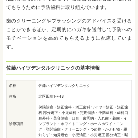
てもらうために予防歯科に取り組んでいます。
歯のクリーニングやブラッシングのアドバイスを受ける
ことができるほか、定期的にハガキを送付して予防への
モチベーションを高めてもらえるように配慮していま
す。
佐藤ハイツデンタルクリニックの基本情報
名称
佐藤ハイツデンタルクリニック
住所
北区田端1-7-18
保険診療・矯正歯科・矯正歯科 ワイヤー矯正・矯正歯
科 部分矯正・小児歯科・定期健診・予防歯科・歯科口
腔外科・美容診療・口臭・歯周病・入れ歯・義歯・イ
診療項目
ンプラント・ホワイトニング・ホームホワイトニン
グ・顎関節症・クリーニング・つめ物・かぶせ物・親
知らず・知覚過敏・小児矯正・小児矯正 部分矯正・噛