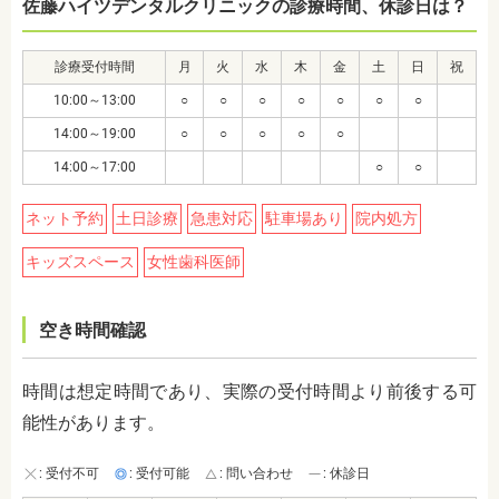
佐藤ハイツデンタルクリニックの診療時間、休診日は？
診療受付時間
月
火
水
木
金
土
日
祝
10:00～13:00
○
○
○
○
○
○
○
14:00～19:00
○
○
○
○
○
14:00～17:00
○
○
ネット予約
土日診療
急患対応
駐車場あり
院内処方
キッズスペース
女性歯科医師
空き時間確認
時間は想定時間であり、実際の受付時間より前後する可
能性があります。
: 受付不可
: 受付可能
: 問い合わせ
: 休診日