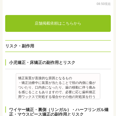
08:50現在
店舗掲載依頼はこちらから
リスク・副作用
小児矯正・床矯正の副作用とリスク
矯正装置が直接的な原因となるもの
・矯正治療中に装置が当たることで頬の内側に傷が
ついたり、口内炎になったり、歯の移動に伴う痛み
を感じることもありますので、必要に応じ歯科矯正
用ワックスで対処する場合やその他の対処策を行う
場合があります。
・舌の動きがスムーズにいかない場合があります
ワイヤー矯正・裏側（リンガル）・ハーフリンガル矯
が、数ヶ月で慣れることが多いです。
正・マウスピース矯正の副作用とリスク
・装置の装着中は発音しづらいことがあります。