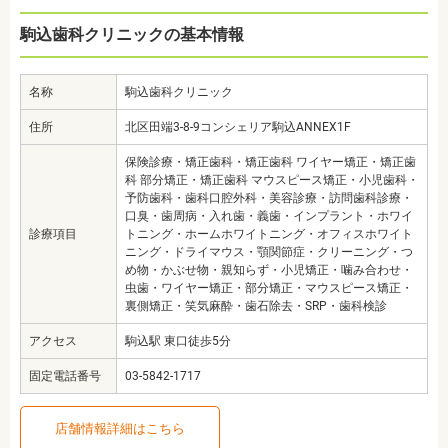
駒込歯科クリニックの基本情報
名称
駒込歯科クリニック
住所
北区田端3-8-9コンシェリア駒込ANNEX1F
保険診療・矯正歯科・矯正歯科 ワイヤー矯正・矯正歯
科 部分矯正・矯正歯科 マウスピース矯正・小児歯科・
予防歯科・歯科口腔外科・美容診療・訪問歯科診療・
口臭・歯周病・入れ歯・義歯・インプラント・ホワイ
診療項目
トニング・ホームホワイトニング・オフィスホワイト
ニング・ドライマウス・顎関節症・クリーニング・つ
め物・かぶせ物・親知らず・小児矯正・噛み合わせ・
虫歯・ワイヤー矯正・部分矯正・マウスピース矯正・
裏側矯正・笑気麻酔・歯石除去・SRP・歯科検診
アクセス
駒込駅 東口徒歩5分
固定電話番号
03-5842-1717
店舗情報詳細はこちら