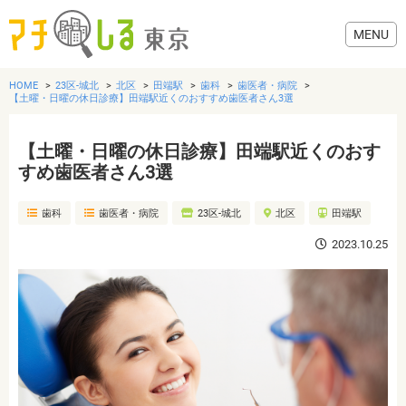
HOME
23区-城北
北区
田端駅
歯科
歯医者・病院
【土曜・日曜の休日診療】田端駅近くのおすすめ歯医者さん3選
【土曜・日曜の休日診療】田端駅近くのおす
グルメ
すめ歯医者さん3選
歯科
歯医者・病院
23区-城北
北区
田端駅
美容・健康
2023.10.25
歯医者・病院
おでかけ
生活