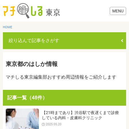
HOME
絞り込んで記事をさがす
グルメ
東京都のはしか情報
美容・健康
マチしる東京編集部おすすめ周辺情報をご紹介します
歯医者・病院
記事一覧（48件）
おでかけ
カテゴリを選ぶ
【21時まであり】渋谷駅で夜遅くまで診療
すべて
グルメ
美容・健康
歯医者・病院
おでかけ
している内科・皮膚科クリニック
生活
2025.05.20
生活
お役立ち情報