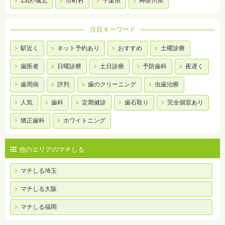
23区-城北
市町村
千葉県
神奈川県
注目キーワード
駅近く
ネット予約あり
おすすめ
土曜診療
歯医者
日曜診療
土日診療
予防歯科
夜遅く
歯周病
評判
歯のクリーニング
虫歯治療
人気
歯科
定期健診
歯石取り
完全個室あり
矯正歯科
ホワイトニング
他のエリアのマチしる
マチしる埼玉
マチしる大阪
マチしる福岡