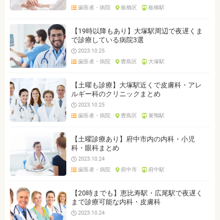
歯医者・病院
板橋区
板橋駅
【19時以降もあり】大塚駅周辺で夜遅くま
で診療している病院3選
2023.10.25
歯医者・病院
豊島区
大塚駅
【土曜も診療】大塚駅近くで皮膚科・アレ
ルギー科のクリニックまとめ
2023.10.25
歯医者・病院
豊島区
巣鴨駅
【土曜診療あり】府中市内の内科・小児
科・眼科まとめ
2023.10.24
歯医者・病院
府中市
府中駅
【20時までも】恵比寿駅・広尾駅で夜遅く
まで診療可能な内科・皮膚科
2023.10.24