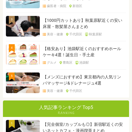
歯医者・病院
新宿区
3
【1000円カットあり】秋葉原駅近くの安い
床屋・散髪屋さんまとめ
美容・健康
千代田区
秋葉原駅
4
【格安あり】池袋駅近くのおすすめホール
ケーキ4選！誕生日・手土産
グルメ
豊島区
池袋駅
5
【メンズにおすすめ】東京都内の人気リン
パマッサージ&ドレナージュ4選
美容・健康
千代田区
人気記事ランキング Top5
1
【完全個室/カップルも◎】新宿駅近くの安
いネットカフェ・漫画喫茶まとめ