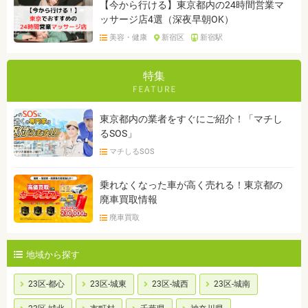
【今から行ける】東京都内の24時間営業マ
ッサージ店4選（深夜早朝OK）
美容・健康
新宿区
新宿駅
特集
東京都内の業者をすぐにご紹介！「マチし
るSOS」
マチしるSOS
乗れなくなった車が高く売れる！東京都の
廃車買取情報
廃車買取
地域から探す
23区-都心
23区-城東
23区-城西
23区-城南