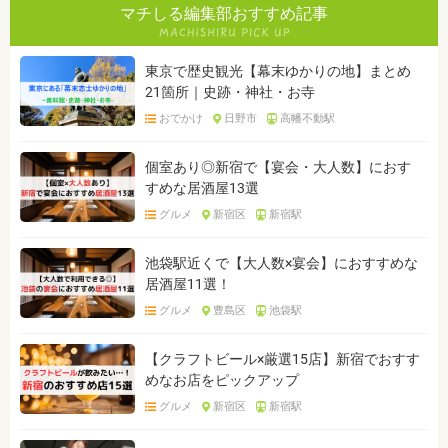
マチしる編集部おすすめ記事
東京で歴史観光【幕末ゆかりの地】まとめ
21箇所｜史跡・神社・お寺
おでかけ
日野市
高幡不動駅
個室あり◎新宿で【宴会・大人数】におす
すめな居酒屋13選
グルメ
新宿区
新宿駅
池袋駅近くで【大人数×宴会】におすすめな
居酒屋11選！
グルメ
豊島区
池袋駅
【クラフトビール×厳選15店】新宿でおすす
めなお店をピックアップ
グルメ
新宿区
新宿駅