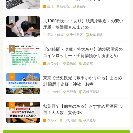
生活
新宿区
新宿駅
2
【1000円カットあり】秋葉原駅近くの安い
床屋・散髪屋さんまとめ
美容・健康
千代田区
秋葉原駅
3
【24時間・冷蔵・特大あり】池袋駅周辺の
コインロッカー・手荷物預かり所まとめ！
おでかけ
豊島区
池袋駅
4
東京で歴史観光【幕末ゆかりの地】まとめ
21箇所｜史跡・神社・お寺
おでかけ
日野市
高幡不動駅
5
秋葉原で【個室のある】おすすめ居酒屋15
選！大人数・宴会OK
グルメ
千代田区
秋葉原駅