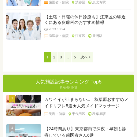
歯医者・病院
渋谷区
恵比寿駅
【土曜・日曜の休日診療も】江東区の駅近
くにある皮膚科のおすすめ情報
2023.10.24
歯医者・病院
江東区
豊洲駅
1
2
3
…
5
次へ >
人気施設記事ランキング Top5
1
カワイイが止まらない…！秋葉原おすすめメ
イドリフレ5選★人気メイドマッサージ
美容・健康
千代田区
秋葉原駅
2
【24時間あり】東京都内で深夜・早朝も診
療している歯医者さん6選