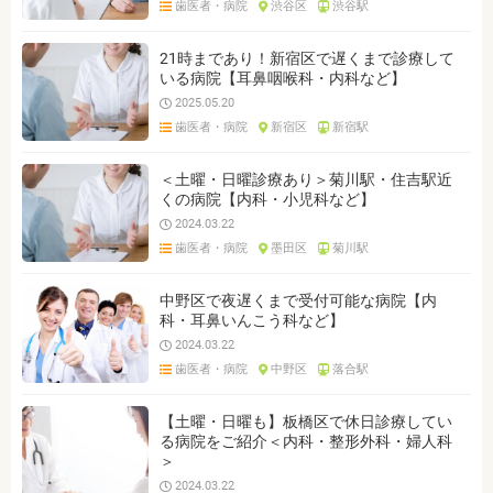
歯医者・病院
渋谷区
渋谷駅
ジャンルを選ぶ
※複数選択可能です
21時まであり！新宿区で遅くまで診療して
いる病院【耳鼻咽喉科・内科など】
クリア
検索
2025.05.20
歯医者・病院
新宿区
新宿駅
＜土曜・日曜診療あり＞菊川駅・住吉駅近
くの病院【内科・小児科など】
2024.03.22
歯医者・病院
墨田区
菊川駅
中野区で夜遅くまで受付可能な病院【内
科・耳鼻いんこう科など】
2024.03.22
歯医者・病院
中野区
落合駅
【土曜・日曜も】板橋区で休日診療してい
る病院をご紹介＜内科・整形外科・婦人科
＞
2024.03.22