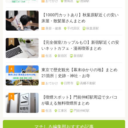
おでかけ
豊島区
池袋駅
2
【1000円カットあり】秋葉原駅近くの安い
床屋・散髪屋さんまとめ
美容・健康
千代田区
秋葉原駅
3
【完全個室/カップルも◎】新宿駅近くの安
いネットカフェ・漫画喫茶まとめ
生活
新宿区
新宿駅
4
東京で歴史観光【幕末ゆかりの地】まとめ
21箇所｜史跡・神社・お寺
おでかけ
日野市
高幡不動駅
5
【喫煙スポット】門前仲町駅周辺でタバコ
が吸える無料喫煙所まとめ
生活
江東区
門前仲町駅
マチしる編集部おすすめ記事