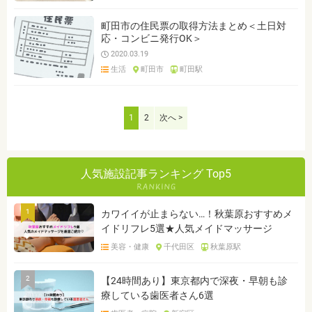
町田市の住民票の取得方法まとめ＜土日対
応・コンビニ発行OK＞
2020.03.19
生活
町田市
町田駅
1
2
次へ >
人気施設記事ランキング Top5
1
カワイイが止まらない…！秋葉原おすすめメ
イドリフレ5選★人気メイドマッサージ
美容・健康
千代田区
秋葉原駅
2
【24時間あり】東京都内で深夜・早朝も診
療している歯医者さん6選