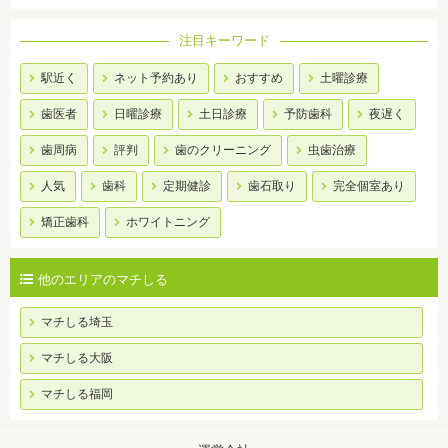
注目キーワード
駅近く
ネット予約あり
おすすめ
土曜診療
歯医者
日曜診療
土日診療
予防歯科
夜遅く
歯周病
評判
歯のクリーニング
虫歯治療
人気
歯科
定期健診
歯石取り
完全個室あり
矯正歯科
ホワイトニング
他のエリアのマチしる
マチしる埼玉
マチしる大阪
マチしる福岡