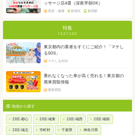
ッサージ店4選（深夜早朝OK）
美容・健康
新宿区
新宿駅
特集
東京都内の業者をすぐにご紹介！「マチし
るSOS」
マチしるSOS
乗れなくなった車が高く売れる！東京都の
廃車買取情報
廃車買取
地域から探す
23区-都心
23区-城東
23区-城西
23区-城南
23区-城北
市町村
千葉県
神奈川県