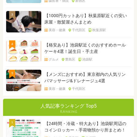
歯医者・病院
新宿区
3
【1000円カットあり】秋葉原駅近くの安い
床屋・散髪屋さんまとめ
美容・健康
千代田区
秋葉原駅
4
【格安あり】池袋駅近くのおすすめホール
ケーキ4選！誕生日・手土産
グルメ
豊島区
池袋駅
5
【メンズにおすすめ】東京都内の人気リン
パマッサージ&ドレナージュ4選
美容・健康
千代田区
人気記事ランキング Top5
1
【24時間・冷蔵・特大あり】池袋駅周辺の
コインロッカー・手荷物預かり所まとめ！