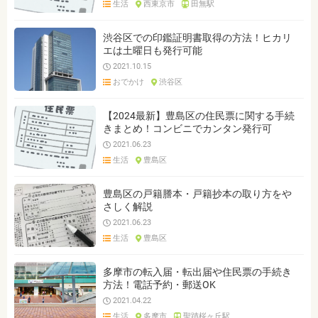
生活
西東京市
田無駅
ジャンルを選ぶ
※複数選択可能です
渋谷区での印鑑証明書取得の方法！ヒカリ
エは土曜日も発行可能
クリア
検索
2021.10.15
おでかけ
渋谷区
【2024最新】豊島区の住民票に関する手続
きまとめ！コンビニでカンタン発行可
2021.06.23
生活
豊島区
豊島区の戸籍謄本・戸籍抄本の取り方をや
さしく解説
2021.06.23
生活
豊島区
多摩市の転入届・転出届や住民票の手続き
方法！電話予約・郵送OK
2021.04.22
生活
多摩市
聖蹟桜ヶ丘駅