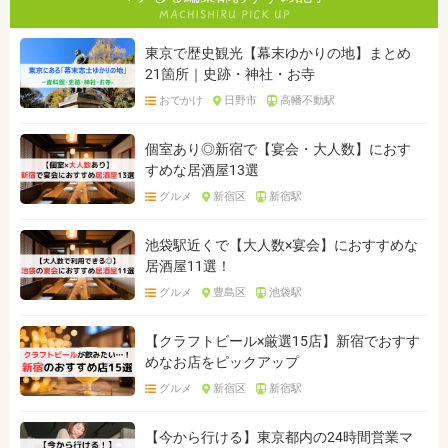
東京で歴史観光【幕末ゆかりの地】まとめ
21箇所｜史跡・神社・お寺
おでかけ
日野市
高幡不動駅
個室あり◎新宿で【宴会・大人数】におす
すめな居酒屋13選
グルメ
新宿区
新宿駅
池袋駅近くで【大人数×宴会】におすすめな
居酒屋11選！
グルメ
豊島区
池袋駅
【クラフトビール×厳選15店】新宿でおすす
めなお店をピックアップ
グルメ
新宿区
新宿駅
【今から行ける】東京都内の24時間営業マ