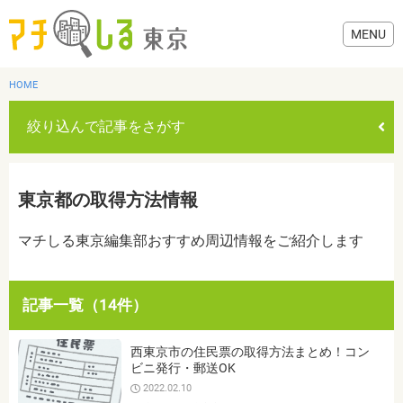
HOME
絞り込んで記事をさがす
グルメ
東京都の取得方法情報
美容・健康
マチしる東京編集部おすすめ周辺情報をご紹介します
歯医者・病院
記事一覧（14件）
おでかけ
カテゴリを選ぶ
西東京市の住民票の取得方法まとめ！コン
すべて
グルメ
美容・健康
歯医者・病院
おでかけ
ビニ発行・郵送OK
生活
2022.02.10
生活
お役立ち情報