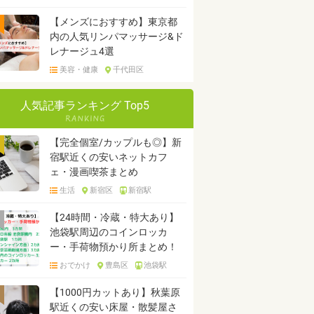
【メンズにおすすめ】東京都
内の人気リンパマッサージ&ド
レナージュ4選
美容・健康
千代田区
人気記事ランキング Top5
【完全個室/カップルも◎】新
宿駅近くの安いネットカフ
ェ・漫画喫茶まとめ
生活
新宿区
新宿駅
【24時間・冷蔵・特大あり】
池袋駅周辺のコインロッカ
ー・手荷物預かり所まとめ！
おでかけ
豊島区
池袋駅
【1000円カットあり】秋葉原
駅近くの安い床屋・散髪屋さ