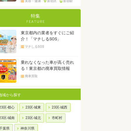
美容・健康
新宿区
新宿駅
特集
東京都内の業者をすぐにご紹
介！「マチしるSOS」
マチしるSOS
乗れなくなった車が高く売れ
る！東京都の廃車買取情報
廃車買取
地域から探す
23区-都心
23区-城東
23区-城西
23区-城南
23区-城北
市町村
千葉県
神奈川県