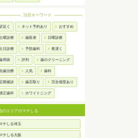
注目キーワード
駅近く
ネット予約あり
おすすめ
土曜診療
歯医者
日曜診療
土日診療
予防歯科
夜遅く
歯周病
評判
歯のクリーニング
虫歯治療
人気
歯科
定期健診
歯石取り
完全個室あり
矯正歯科
ホワイトニング
他のエリアのマチしる
マチしる埼玉
マチしる大阪