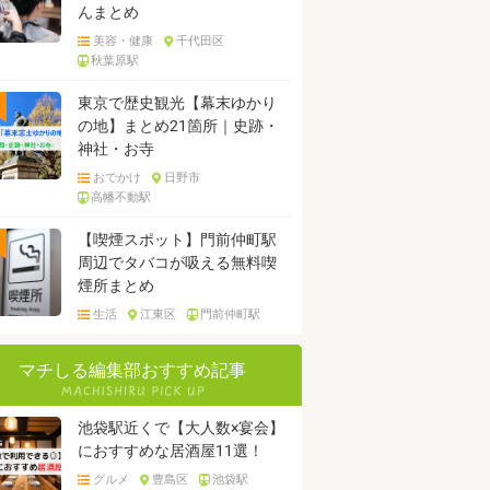
んまとめ
美容・健康
千代田区
秋葉原駅
東京で歴史観光【幕末ゆかり
の地】まとめ21箇所｜史跡・
神社・お寺
おでかけ
日野市
高幡不動駅
【喫煙スポット】門前仲町駅
周辺でタバコが吸える無料喫
煙所まとめ
生活
江東区
門前仲町駅
マチしる編集部おすすめ記事
池袋駅近くで【大人数×宴会】
におすすめな居酒屋11選！
グルメ
豊島区
池袋駅