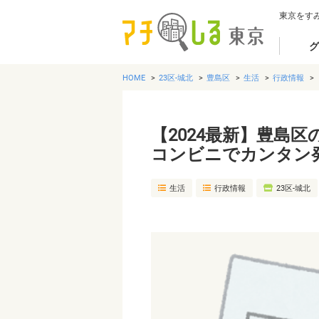
東京をす
グ
HOME
23区-城北
豊島区
生活
行政情報
【2024最新】豊島
コンビニでカンタン
生活
行政情報
23区-城北