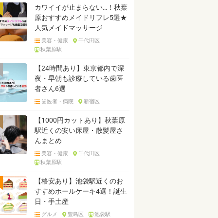
カワイイが止まらない…！秋葉
原おすすめメイドリフレ5選★
人気メイドマッサージ
美容・健康
千代田区
秋葉原駅
【24時間あり】東京都内で深
夜・早朝も診療している歯医
者さん6選
歯医者・病院
新宿区
【1000円カットあり】秋葉原
駅近くの安い床屋・散髪屋さ
んまとめ
美容・健康
千代田区
秋葉原駅
【格安あり】池袋駅近くのお
すすめホールケーキ4選！誕生
日・手土産
グルメ
豊島区
池袋駅