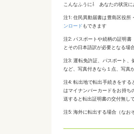
こんなふうに
⇩
あなたの状況に
注
1:
住民異動届書は豊島区役所
ンロード
もできます
注
2:
パスポートや続柄の証明書
とその日本語訳が必要となる場
注
3:
運転免許証、パスポート、
など、写真付きなら１点、写真
注
4:
転出地で転出手続きをする
はマイナンバーカードをお持ち
送すると転出証明書の交付無し
注
5:
海外に転出する場合（なお