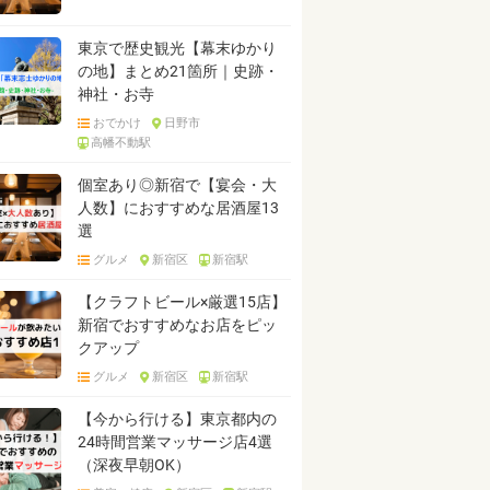
東京で歴史観光【幕末ゆかり
の地】まとめ21箇所｜史跡・
神社・お寺
おでかけ
日野市
高幡不動駅
個室あり◎新宿で【宴会・大
人数】におすすめな居酒屋13
選
グルメ
新宿区
新宿駅
【クラフトビール×厳選15店】
新宿でおすすめなお店をピッ
クアップ
グルメ
新宿区
新宿駅
【今から行ける】東京都内の
24時間営業マッサージ店4選
（深夜早朝OK）