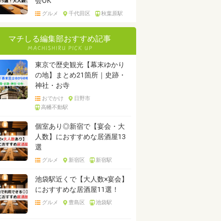
会OK
グルメ
千代田区
秋葉原駅
マチしる編集部おすすめ記事
東京で歴史観光【幕末ゆかり
の地】まとめ21箇所｜史跡・
神社・お寺
おでかけ
日野市
高幡不動駅
個室あり◎新宿で【宴会・大
人数】におすすめな居酒屋13
選
グルメ
新宿区
新宿駅
池袋駅近くで【大人数×宴会】
におすすめな居酒屋11選！
グルメ
豊島区
池袋駅