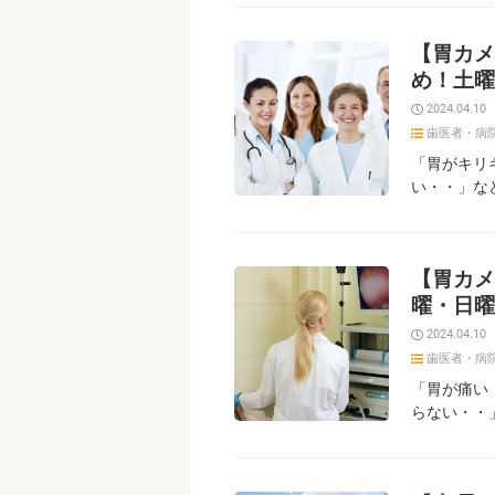
【胃カメ
め！土曜
2024.04.10
歯医者・病
「胃がキリ
い・・」な
【胃カメ
曜・日曜
2024.04.10
歯医者・病
「胃が痛い
らない・・