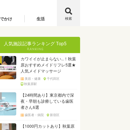
でかけ
生活
検索
人気施設記事ランキング Top5
カワイイが止まらない…！秋葉
原おすすめメイドリフレ5選★
人気メイドマッサージ
美容・健康
千代田区
秋葉原駅
【24時間あり】東京都内で深
夜・早朝も診療している歯医
者さん6選
歯医者・病院
新宿区
【1000円カットあり】秋葉原