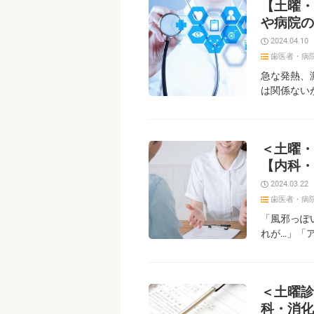
【土曜・
や病院の
2024.04.10
歯医者・病
急な発熱、
は関係ない
＜土曜・
【内科・
2024.03.22
歯医者・病
「風邪っぽ
れが…」「
＜土曜診
科・消化