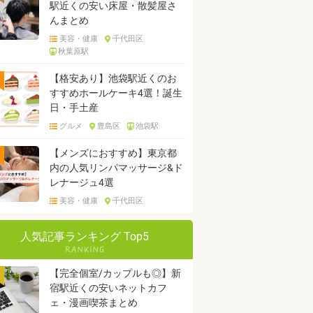
駅近くの安い床屋・散髪屋さ
んまとめ
美容・健康
千代田区
秋葉原駅
【格安あり】池袋駅近くのお
すすめホールケーキ4選！誕生
日・手土産
グルメ
豊島区
池袋駅
【メンズにおすすめ】東京都
内の人気リンパマッサージ&ド
レナージュ4選
美容・健康
千代田区
人気記事ランキング Top5
【完全個室/カップルも◎】新
宿駅近くの安いネットカフ
ェ・漫画喫茶まとめ