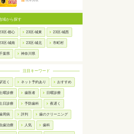
廃車買取
地域から探す
23区-都心
23区-城東
23区-城西
23区-城南
23区-城北
市町村
千葉県
神奈川県
注目キーワード
駅近く
ネット予約あり
おすすめ
土曜診療
歯医者
日曜診療
土日診療
予防歯科
夜遅く
歯周病
評判
歯のクリーニング
虫歯治療
人気
歯科