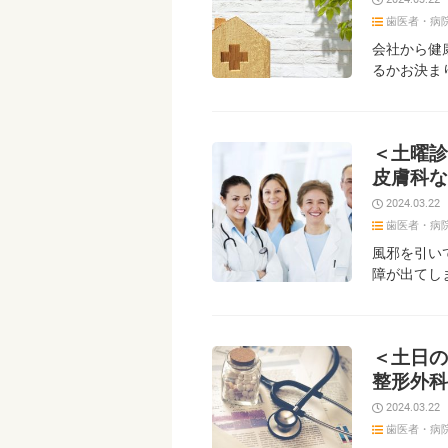
歯医者・病
会社から健
るかお決ま
＜土曜診
皮膚科な
2024.03.22
歯医者・病
風邪を引い
障が出てし
＜土日の
整形外科
2024.03.22
歯医者・病