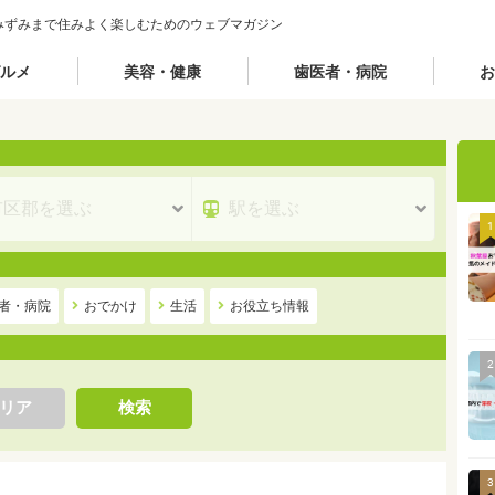
みずみまで住みよく楽しむためのウェブマガジン
ルメ
美容・健康
歯医者・病院
お
1
者・病院
おでかけ
生活
お役立ち情報
2
リア
検索
3