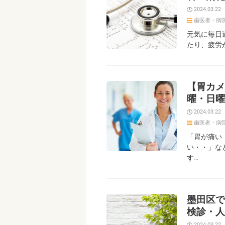
2024.03.22
歯医者・病
元気に毎日
たり、疲労
【胃カメ
曜・日曜
2024.03.22
歯医者・病
「胃が痛い
い・・」な
す…
墨田区で
検診・人
2024.03.22