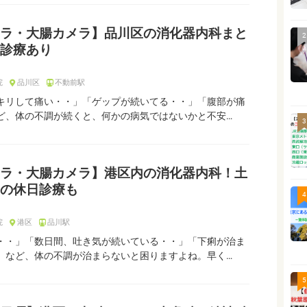
ラ・大腸カメラ】品川区の消化器内科まと
2
診療あり
院
品川区
不動前駅
キリして痛い・・」「ゲップが続いてる・・」「腹部が痛
ど、体の不調が続くと、何かの病気ではないかと不安…
3
ラ・大腸カメラ】港区内の消化器内科！土
の休日診療も
4
院
港区
品川駅
・・」「数日間、吐き気が続いている・・」「下痢が治ま
」など、体の不調が治まらないと困りますよね。早く…
5