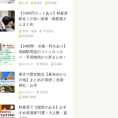
生活
新宿区
新宿駅
【1000円カットあり】秋葉原
駅近くの安い床屋・散髪屋さ
んまとめ
美容・健康
千代田区
秋葉原駅
【24時間・冷蔵・特大あり】
池袋駅周辺のコインロッカ
ー・手荷物預かり所まとめ！
おでかけ
豊島区
池袋駅
東京で歴史観光【幕末ゆかり
の地】まとめ21箇所｜史跡・
神社・お寺
おでかけ
日野市
高幡不動駅
秋葉原で【個室のある】おす
すめ居酒屋15選！大人数・宴