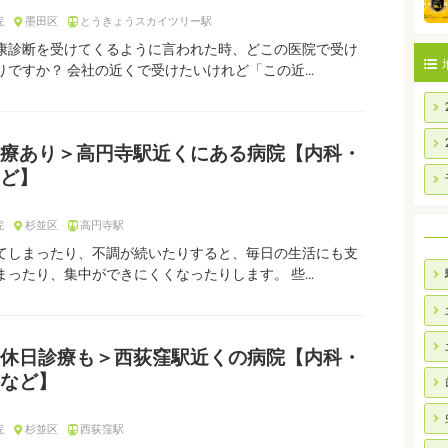
院
墨田区
とうきょうスカイツリー駅
康診断を受けてくるように言われた時、どこの医院で受け
りですか？ 会社の近くで受けたいけれど「この近…
療あり＞高円寺駅近くにある病院【内科・
ど】
院
杉並区
高円寺駅
てしまったり、不調が続いたりすると、毎日の生活にも支
まったり、集中ができにくくなったりします。 些…
休日診療も＞西荻窪駅近くの病院【内科・
など】
院
杉並区
西荻窪駅