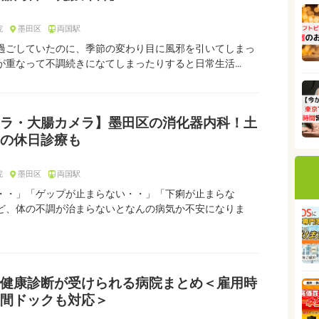
院
墨田区
両国駅
過ごしていたのに、季節の変わり目に風邪を引いてしまっ
が重なって不調続きになてしまったりすると日常生活…
ラ・大腸カメラ】墨田区の消化器内科！土
の休日診療も
院
墨田区
両国駅
・・」「ゲップが止まらない・・」「下痢が止まらな
ど、体の不調が治まらないとなんの病気か不安になりま
健康診断が受けられる病院まとめ＜雇用時
間ドックも対応＞