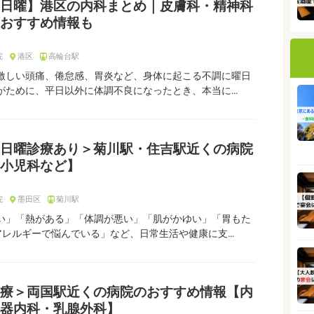
日曜】港区の内科まとめ｜皮膚科・精神科
おすすめ情報も
院
港区
高輪台駅
激しい頭痛、倦怠感、胃炎など、身体に起こる不調に曜日
がために、平日以外に体調不良になったとき、本当に…
日曜診療あり＞菊川駅・住吉駅近くの病院
小児科など】
院
墨田区
菊川駅
い」「熱がある」「体調が悪い」「肌がかゆい」「胃もた
アレルギーで悩んでいる」など、日常生活や健康に支…
療＞両国駅近くの病院のおすすめ情報【内
器内科・乳腺外科】