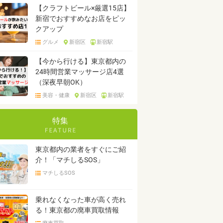
【クラフトビール×厳選15店】
新宿でおすすめなお店をピッ
クアップ
グルメ
新宿区
新宿駅
【今から行ける】東京都内の
24時間営業マッサージ店4選
（深夜早朝OK）
美容・健康
新宿区
新宿駅
特集
東京都内の業者をすぐにご紹
介！「マチしるSOS」
マチしるSOS
乗れなくなった車が高く売れ
る！東京都の廃車買取情報